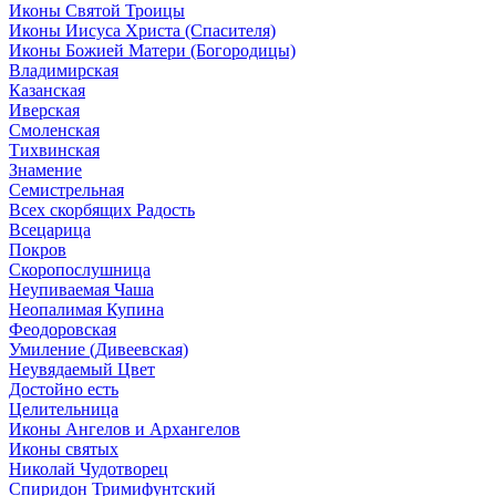
Иконы Святой Троицы
Иконы Иисуса Христа (Спасителя)
Иконы Божией Матери (Богородицы)
Владимирская
Казанская
Иверская
Смоленская
Тихвинская
Знамение
Семистрельная
Всех скорбящих Радость
Всецарица
Покров
Скоропослушница
Неупиваемая Чаша
Неопалимая Купина
Феодоровская
Умиление (Дивеевская)
Неувядаемый Цвет
Достойно есть
Целительница
Иконы Ангелов и Архангелов
Иконы святых
Николай Чудотворец
Спиридон Тримифунтский