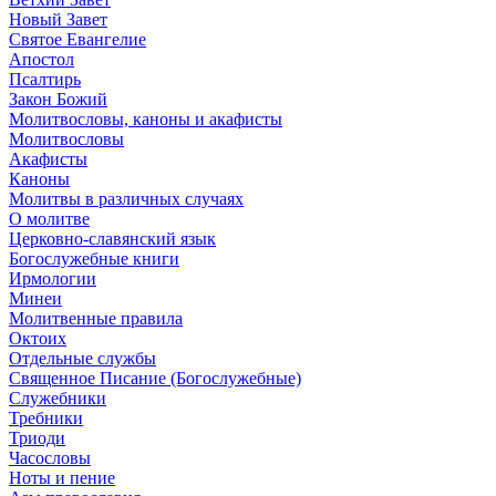
Новый Завет
Святое Евангелие
Апостол
Псалтирь
Закон Божий
Молитвословы, каноны и акафисты
Молитвословы
Акафисты
Каноны
Молитвы в различных случаях
О молитве
Церковно-славянский язык
Богослужебные книги
Ирмологии
Минеи
Молитвенные правила
Октоих
Отдельные службы
Священное Писание (Богослужебные)
Служебники
Требники
Триоди
Часословы
Ноты и пение