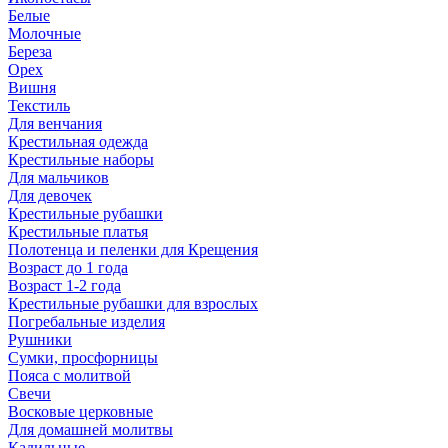
Белые
Молочные
Береза
Орех
Вишня
Текстиль
Для венчания
Крестильная одежда
Крестильные наборы
Для мальчиков
Для девочек
Крестильные рубашки
Крестильные платья
Полотенца и пеленки для Крещения
Возраст до 1 года
Возраст 1-2 года
Крестильные рубашки для взрослых
Погребальные изделия
Рушники
Сумки, просфорницы
Пояса с молитвой
Свечи
Восковые церковные
Для домашней молитвы
Кадильные