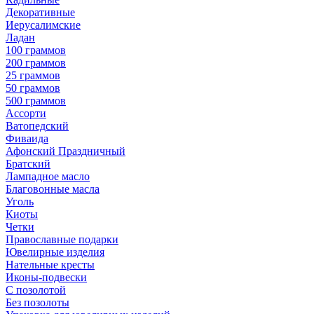
Декоративные
Иерусалимские
Ладан
100 граммов
200 граммов
25 граммов
50 граммов
500 граммов
Ассорти
Ватопедский
Фиваида
Афонский Праздничный
Братский
Лампадное масло
Благовонные масла
Уголь
Киоты
Четки
Православные подарки
Ювелирные изделия
Нательные кресты
Иконы-подвески
С позолотой
Без позолоты