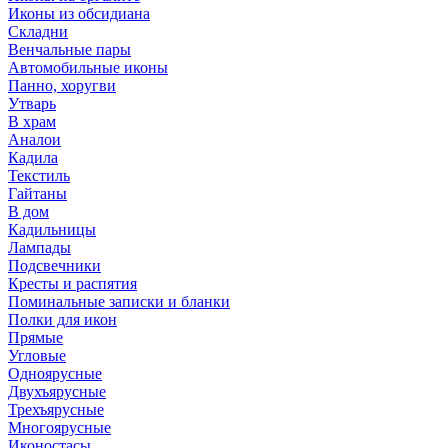
Иконы из обсидиана
Складни
Венчальные пары
Автомобильные иконы
Панно, хоругви
Утварь
В храм
Аналои
Кадила
Текстиль
Гайтаны
В дом
Кадильницы
Лампады
Подсвечники
Кресты и распятия
Поминальные записки и бланки
Полки для икон
Прямые
Угловые
Одноярусные
Двухъярусные
Трехъярусные
Многоярусные
Иконостасы