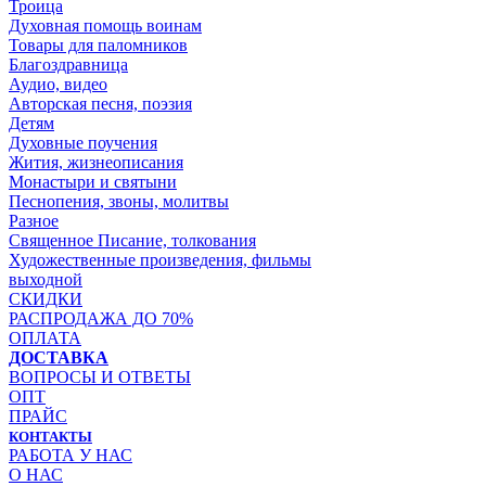
Троица
Духовная помощь воинам
Товары для паломников
Благоздравница
Аудио, видео
Авторская песня, поэзия
Детям
Духовные поучения
Жития, жизнеописания
Монастыри и святыни
Песнопения, звоны, молитвы
Разное
Священное Писание, толкования
Художественные произведения, фильмы
выходной
СКИДКИ
РАСПРОДАЖА ДО 70%
ОПЛАТА
ДОСТАВКА
ВОПРОСЫ И ОТВЕТЫ
ОПТ
ПРАЙС
КОНТАКТЫ
РАБОТА У НАС
О НАС