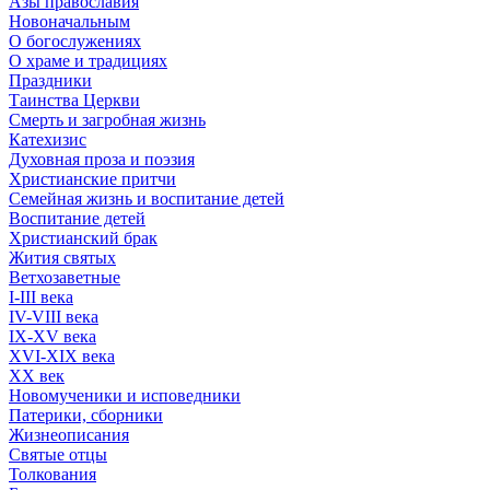
Азы православия
Новоначальным
О богослужениях
О храме и традициях
Праздники
Таинства Церкви
Смерть и загробная жизнь
Катехизис
Духовная проза и поэзия
Христианские притчи
Семейная жизнь и воспитание детей
Воспитание детей
Христианский брак
Жития святых
Ветхозаветные
I-III века
IV-VIII века
IX-XV века
XVI-XIX века
XX век
Новомученики и исповедники
Патерики, сборники
Жизнеописания
Святые отцы
Толкования