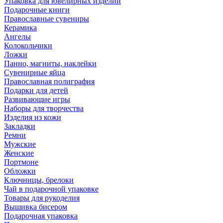
Упаковка для ювелирных изделий
Подарочные книги
Православные сувениры
Керамика
Ангелы
Колокольчики
Ложки
Панно, магниты, наклейки
Сувенирные яйца
Православная полиграфия
Подарки для детей
Развивающие игры
Наборы для творчества
Изделия из кожи
Закладки
Ремни
Мужские
Женские
Портмоне
Обложки
Ключницы, брелоки
Чай в подарочной упаковке
Товары для рукоделия
Вышивка бисером
Подарочная упаковка