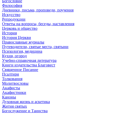
Богословие
Философия
Дневники, письма, проповеди, поучения
Искусство
Репродукции
Ответы на вопросы, беседы, наставления
Церковь и общество
История
История Церкви
Православные журналы
Путеводители, святые места, святыни
Психология, медицина
Кухня, огород
Учебно-справочная литература
Книги издательства Благовест
Священное Писание
Псалтири
Толкования
Молитвословы
Акафисты
Акафистники
Каноны
Духовная жизнь и аскетика
Жития святых
Богослужение и Таинства