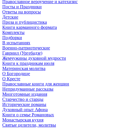
Православное вероучение и катехизис
Посты и Праздники
Ответы на вопросы
Детские
Проза и публицистика
Книги карманного формата
Комплекты
Подборки
В испытаниях
Военно-патриотические
Гавриил (Ургебадзе)
Жемчужины духовной мудрости
Книги к праздникам июля
Материнская молитва
О Богородице
О Кресте
Православные книги для женщин
Непридуманные рассказы
Многотомные издания
Старчество и старцы
Исторические романы
Духовный опыт Афона
Книги о семье Романовых
Монастырская кухня
Святые целители, молитвы