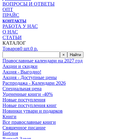
ВОПРОСЫ И ОТВЕТЫ
ОПТ
ПРАЙС
КОНТАКТЫ
РАБОТА У НАС
О НАС
СТАТЬИ
КАТАЛОГ
Товаров
0
шт.
0
р.
×
Найти
Православные календари на 2027 год
Акции и скидки
Акция - Выгодно!
Акция - Доступные цены
Распродажа - Календари 2026
Специальная цена
Уцененные книги -40%
Новые поступления
Новые поступления книг
Новинки утвари и подарков
Книги
Все православные книги
Священное писание
Библия
Ветхий Завет