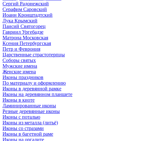
Сергий Радонежский
Серафим Саровский
Иоанн Кронштадтский
Лука Крымский
Паисий Святогорец
Гавриил Ургебадзе
Матрона Московская
Ксения Петербургская
Петр и Феврония
Царственные страстотерпцы
Соборы святых
Мужские имена
Женские имена
Иконы праздников
По материалу и оформлению
Иконы в деревянной рамке
Иконы на деревянном планшете
Иконы в киоте
Ламинированные иконы
Резные деревянные иконы
Иконы с поталью
Иконы из металла (литьё)
Иконы со стразами
Иконы в багетной раме
Иконы на оргалите