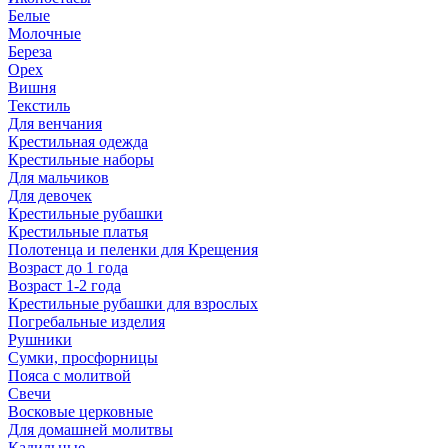
Белые
Молочные
Береза
Орех
Вишня
Текстиль
Для венчания
Крестильная одежда
Крестильные наборы
Для мальчиков
Для девочек
Крестильные рубашки
Крестильные платья
Полотенца и пеленки для Крещения
Возраст до 1 года
Возраст 1-2 года
Крестильные рубашки для взрослых
Погребальные изделия
Рушники
Сумки, просфорницы
Пояса с молитвой
Свечи
Восковые церковные
Для домашней молитвы
Кадильные