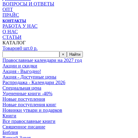
ВОПРОСЫ И ОТВЕТЫ
ОПТ
ПРАЙС
КОНТАКТЫ
РАБОТА У НАС
О НАС
СТАТЬИ
КАТАЛОГ
Товаров
0
шт.
0
р.
×
Найти
Православные календари на 2027 год
Акции и скидки
Акция - Выгодно!
Акция - Доступные цены
Распродажа - Календари 2026
Специальная цена
Уцененные книги -40%
Новые поступления
Новые поступления книг
Новинки утвари и подарков
Книги
Все православные книги
Священное писание
Библия
Ветхий Завет