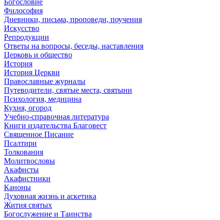
Богословие
Философия
Дневники, письма, проповеди, поучения
Искусство
Репродукции
Ответы на вопросы, беседы, наставления
Церковь и общество
История
История Церкви
Православные журналы
Путеводители, святые места, святыни
Психология, медицина
Кухня, огород
Учебно-справочная литература
Книги издательства Благовест
Священное Писание
Псалтири
Толкования
Молитвословы
Акафисты
Акафистники
Каноны
Духовная жизнь и аскетика
Жития святых
Богослужение и Таинства