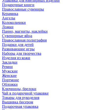
Упаковка для ювелирных изделий
Подарочные книги
Православные сувениры
Керамика
Ангелы
Колокольчики
Ложки
Панно, магниты, наклейки
Сувенирные яйца
Православная полиграфия
Подарки для детей
Развивающие игры
Наборы для творчества
Изделия из кожи
Закладки
Ремни
Мужские
Женские
Портмоне
Обложки
Ключницы, брелоки
Чай в подарочной упаковке
Товары для рукоделия
Вышивка бисером
Подарочная упаковка