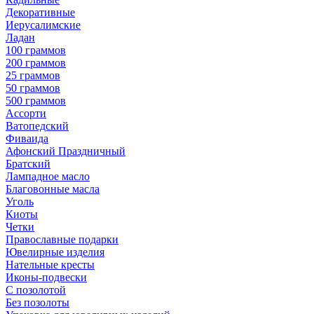
Декоративные
Иерусалимские
Ладан
100 граммов
200 граммов
25 граммов
50 граммов
500 граммов
Ассорти
Ватопедский
Фиваида
Афонский Праздничный
Братский
Лампадное масло
Благовонные масла
Уголь
Киоты
Четки
Православные подарки
Ювелирные изделия
Нательные кресты
Иконы-подвески
С позолотой
Без позолоты