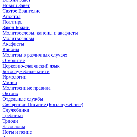
Новый Завет
Святое Евангелие
Апостол
Псалтирь
Закон Божий
Молитвословы, каноны и акафисты
Молитвословы
Акафисты
Каноны
Молитвы в различных случаях
О молитве
Церковно-славянский язык
Богослужебные книги
Ирмологии
Минеи
Молитвенные правила
Октоих
Отдельные службы
Священное Писание (Богослужебные)
Служебники
Требники
Триоди
Часословы
Ноты и пение