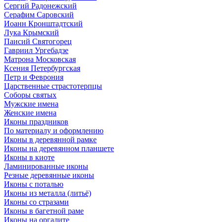
Сергий Радонежский
Серафим Саровский
Иоанн Кронштадтский
Лука Крымский
Паисий Святогорец
Гавриил Ургебадзе
Матрона Московская
Ксения Петербургская
Петр и Феврония
Царственные страстотерпцы
Соборы святых
Мужские имена
Женские имена
Иконы праздников
По материалу и оформлению
Иконы в деревянной рамке
Иконы на деревянном планшете
Иконы в киоте
Ламинированные иконы
Резные деревянные иконы
Иконы с поталью
Иконы из металла (литьё)
Иконы со стразами
Иконы в багетной раме
Иконы на оргалите