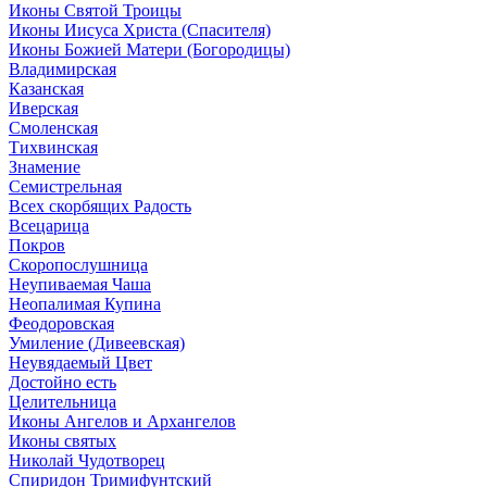
Иконы Святой Троицы
Иконы Иисуса Христа (Спасителя)
Иконы Божией Матери (Богородицы)
Владимирская
Казанская
Иверская
Смоленская
Тихвинская
Знамение
Семистрельная
Всех скорбящих Радость
Всецарица
Покров
Скоропослушница
Неупиваемая Чаша
Неопалимая Купина
Феодоровская
Умиление (Дивеевская)
Неувядаемый Цвет
Достойно есть
Целительница
Иконы Ангелов и Архангелов
Иконы святых
Николай Чудотворец
Спиридон Тримифунтский