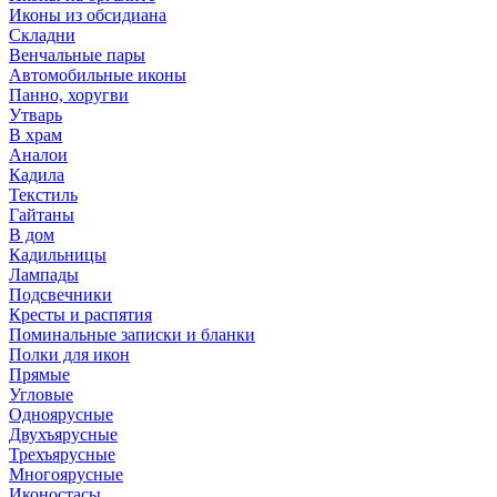
Иконы из обсидиана
Складни
Венчальные пары
Автомобильные иконы
Панно, хоругви
Утварь
В храм
Аналои
Кадила
Текстиль
Гайтаны
В дом
Кадильницы
Лампады
Подсвечники
Кресты и распятия
Поминальные записки и бланки
Полки для икон
Прямые
Угловые
Одноярусные
Двухъярусные
Трехъярусные
Многоярусные
Иконостасы