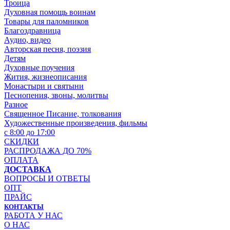
Троица
Духовная помощь воинам
Товары для паломников
Благоздравница
Аудио, видео
Авторская песня, поэзия
Детям
Духовные поучения
Жития, жизнеописания
Монастыри и святыни
Песнопения, звоны, молитвы
Разное
Священное Писание, толкования
Художественные произведения, фильмы
с 8:00 до 17:00
СКИДКИ
РАСПРОДАЖА ДО 70%
ОПЛАТА
ДОСТАВКА
ВОПРОСЫ И ОТВЕТЫ
ОПТ
ПРАЙС
КОНТАКТЫ
РАБОТА У НАС
О НАС