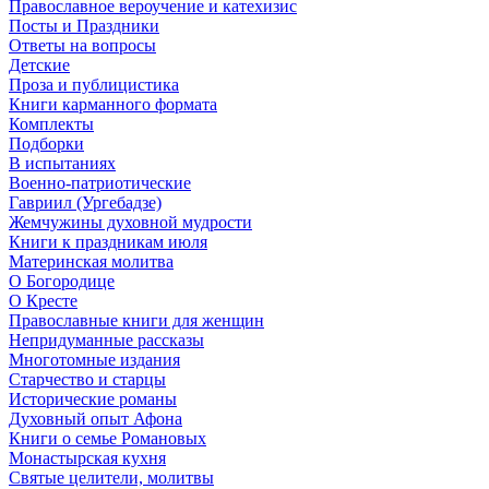
Православное вероучение и катехизис
Посты и Праздники
Ответы на вопросы
Детские
Проза и публицистика
Книги карманного формата
Комплекты
Подборки
В испытаниях
Военно-патриотические
Гавриил (Ургебадзе)
Жемчужины духовной мудрости
Книги к праздникам июля
Материнская молитва
О Богородице
О Кресте
Православные книги для женщин
Непридуманные рассказы
Многотомные издания
Старчество и старцы
Исторические романы
Духовный опыт Афона
Книги о семье Романовых
Монастырская кухня
Святые целители, молитвы