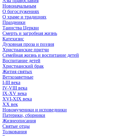
Азы православия
Новоначальным
О богослужениях
О храме и традициях
Праздники
Таинства Церкви
Смерть и загробная жизнь
Катехизис
Духовная проза и поэзия
Христианские притчи
Семейная жизнь и воспитание детей
Воспитание детей
Христианский брак
Жития святых
Ветхозаветные
I-III века
IV-VIII века
IX-XV века
XVI-XIX века
XX век
Новомученики и исповедники
Патерики, сборники
Жизнеописания
Святые отцы
Толкования