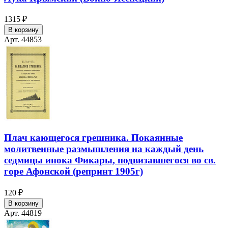
1315 ₽
В корзину
Арт. 44853
Плач кающегося грешника. Покаянные
молитвенные размышления на каждый день
седмицы инока Фикары, подвизавшегося во св.
горе Афонской (репринт 1905г)
120 ₽
В корзину
Арт. 44819