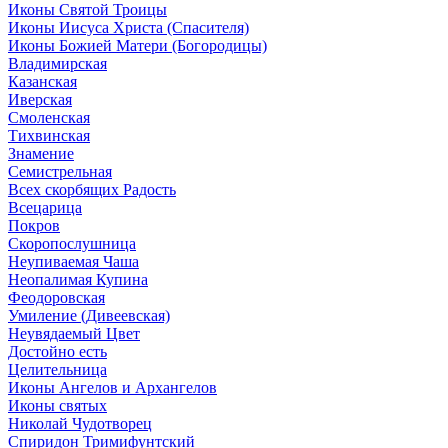
Иконы Святой Троицы
Иконы Иисуса Христа (Спасителя)
Иконы Божией Матери (Богородицы)
Владимирская
Казанская
Иверская
Смоленская
Тихвинская
Знамение
Семистрельная
Всех скорбящих Радость
Всецарица
Покров
Скоропослушница
Неупиваемая Чаша
Неопалимая Купина
Феодоровская
Умиление (Дивеевская)
Неувядаемый Цвет
Достойно есть
Целительница
Иконы Ангелов и Архангелов
Иконы святых
Николай Чудотворец
Спиридон Тримифунтский