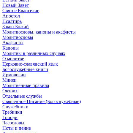
Новый Завет
Святое Евангелие
Апостол
Псалтирь
Закон Божий
Молитвословы, каноны и акафисты
Молитвословы
Акафисты
Каноны
Молитвы в различных случаях
О молитве
Церковно-славянский язык
Богослужебные книги
Ирмологии
Минеи
Молитвенные правила
Октоих
Отдельные службы
Священное Писание (Богослужебные)
Служебники
Требники
Триоди
Часословы
Ноты и пение