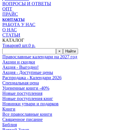
ВОПРОСЫ И ОТВЕТЫ
ОПТ
ПРАЙС
КОНТАКТЫ
РАБОТА У НАС
О НАС
СТАТЬИ
КАТАЛОГ
Товаров
0
шт.
0
р.
×
Найти
Православные календари на 2027 год
Акции и скидки
Акция - Выгодно!
Акция - Доступные цены
Распродажа - Календари 2026
Специальная цена
Уцененные книги -40%
Новые поступления
Новые поступления книг
Новинки утвари и подарков
Книги
Все православные книги
Священное писание
Библия
Ветхий Завет