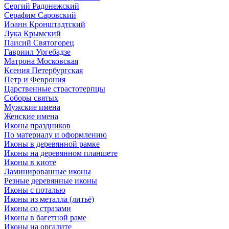
Сергий Радонежский
Серафим Саровский
Иоанн Кронштадтский
Лука Крымский
Паисий Святогорец
Гавриил Ургебадзе
Матрона Московская
Ксения Петербургская
Петр и Феврония
Царственные страстотерпцы
Соборы святых
Мужские имена
Женские имена
Иконы праздников
По материалу и оформлению
Иконы в деревянной рамке
Иконы на деревянном планшете
Иконы в киоте
Ламинированные иконы
Резные деревянные иконы
Иконы с поталью
Иконы из металла (литьё)
Иконы со стразами
Иконы в багетной раме
Иконы на оргалите