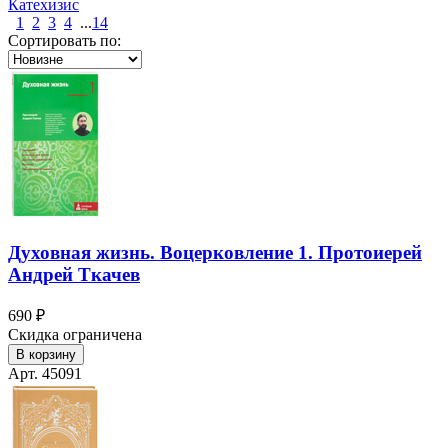
Катехизис
1
2
3
4
...
14
Сортировать по:
Духовная жизнь. Воцерковление 1. Протоиерей
Андрей Ткачев
690 ₽
Скидка ограничена
В корзину
Арт. 45091