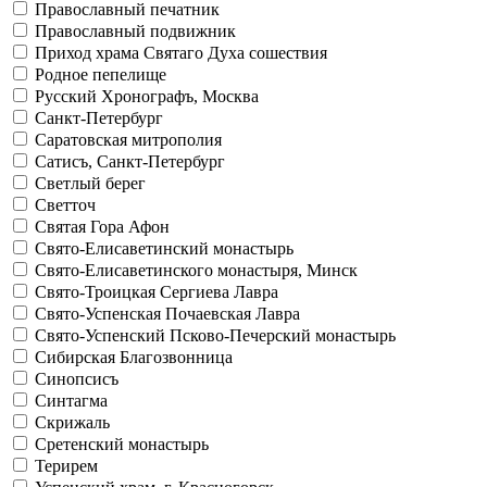
Православный печатник
Православный подвижник
Приход храма Святаго Духа сошествия
Родное пепелище
Русский Хронографъ, Москва
Санкт-Петербург
Саратовская митрополия
Сатисъ, Санкт-Петербург
Светлый берег
Светточ
Святая Гора Афон
Свято-Елисаветинский монастырь
Свято-Елисаветинского монастыря, Минск
Свято-Троицкая Сергиева Лавра
Свято-Успенская Почаевская Лавра
Свято-Успенский Псково-Печерский монастырь
Сибирская Благозвонница
Синопсисъ
Синтагма
Скрижаль
Сретенский монастырь
Терирем