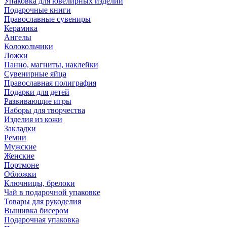
Упаковка для ювелирных изделий
Подарочные книги
Православные сувениры
Керамика
Ангелы
Колокольчики
Ложки
Панно, магниты, наклейки
Сувенирные яйца
Православная полиграфия
Подарки для детей
Развивающие игры
Наборы для творчества
Изделия из кожи
Закладки
Ремни
Мужские
Женские
Портмоне
Обложки
Ключницы, брелоки
Чай в подарочной упаковке
Товары для рукоделия
Вышивка бисером
Подарочная упаковка