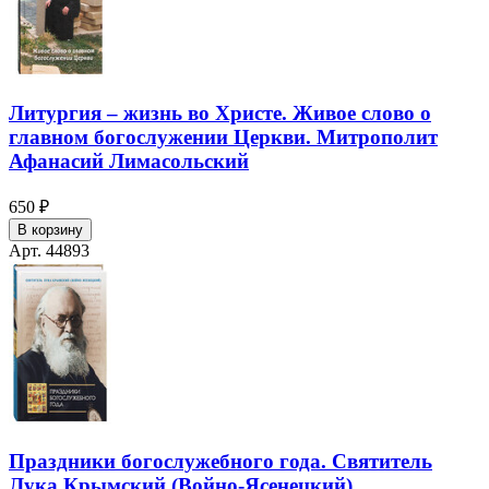
Литургия – жизнь во Христе. Живое слово о
главном богослужении Церкви. Митрополит
Афанасий Лимасольский
650 ₽
В корзину
Арт. 44893
Праздники богослужебного года. Святитель
Лука Крымский (Войно-Ясенецкий)