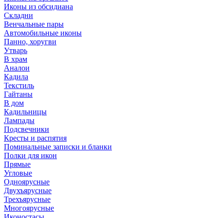
Иконы из обсидиана
Складни
Венчальные пары
Автомобильные иконы
Панно, хоругви
Утварь
В храм
Аналои
Кадила
Текстиль
Гайтаны
В дом
Кадильницы
Лампады
Подсвечники
Кресты и распятия
Поминальные записки и бланки
Полки для икон
Прямые
Угловые
Одноярусные
Двухъярусные
Трехъярусные
Многоярусные
Иконостасы