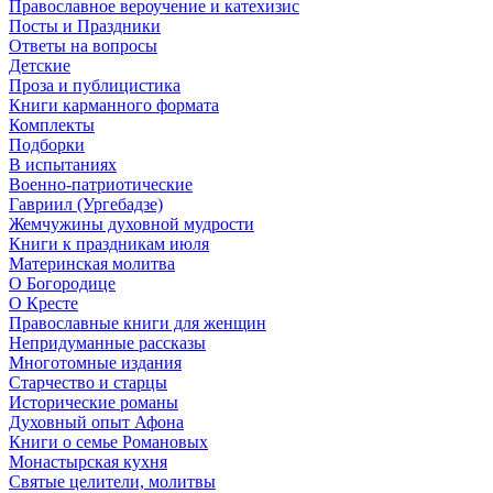
Православное вероучение и катехизис
Посты и Праздники
Ответы на вопросы
Детские
Проза и публицистика
Книги карманного формата
Комплекты
Подборки
В испытаниях
Военно-патриотические
Гавриил (Ургебадзе)
Жемчужины духовной мудрости
Книги к праздникам июля
Материнская молитва
О Богородице
О Кресте
Православные книги для женщин
Непридуманные рассказы
Многотомные издания
Старчество и старцы
Исторические романы
Духовный опыт Афона
Книги о семье Романовых
Монастырская кухня
Святые целители, молитвы