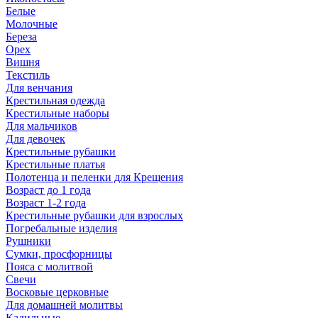
Белые
Молочные
Береза
Орех
Вишня
Текстиль
Для венчания
Крестильная одежда
Крестильные наборы
Для мальчиков
Для девочек
Крестильные рубашки
Крестильные платья
Полотенца и пеленки для Крещения
Возраст до 1 года
Возраст 1-2 года
Крестильные рубашки для взрослых
Погребальные изделия
Рушники
Сумки, просфорницы
Пояса с молитвой
Свечи
Восковые церковные
Для домашней молитвы
Кадильные