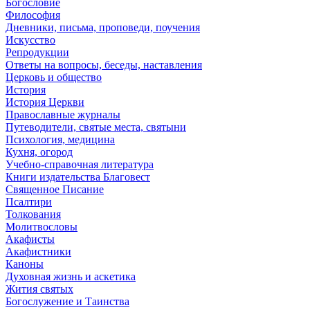
Богословие
Философия
Дневники, письма, проповеди, поучения
Искусство
Репродукции
Ответы на вопросы, беседы, наставления
Церковь и общество
История
История Церкви
Православные журналы
Путеводители, святые места, святыни
Психология, медицина
Кухня, огород
Учебно-справочная литература
Книги издательства Благовест
Священное Писание
Псалтири
Толкования
Молитвословы
Акафисты
Акафистники
Каноны
Духовная жизнь и аскетика
Жития святых
Богослужение и Таинства