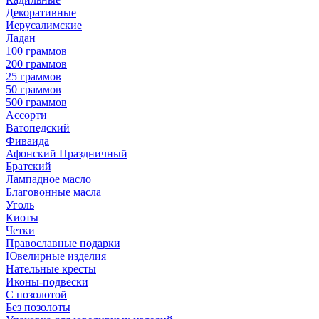
Декоративные
Иерусалимские
Ладан
100 граммов
200 граммов
25 граммов
50 граммов
500 граммов
Ассорти
Ватопедский
Фиваида
Афонский Праздничный
Братский
Лампадное масло
Благовонные масла
Уголь
Киоты
Четки
Православные подарки
Ювелирные изделия
Нательные кресты
Иконы-подвески
С позолотой
Без позолоты