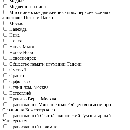
Медиал
Медленные книги
Миссионерское движение святых первоверховных
апостолов Петра и Павла
Москва
Надежда
Ника
Никея
Новая Мысль
Новое Небо
Новосибирск
Общество памяти игумении Таисии
Омега-Л
Оранта
Орфограф
Отчий дом, Москва
Петроглиф
Правило Веры, Москва
Православное Миссинерское Общество имени прп.
Серапиона Кожеозерского
Православный Свято-Тихоновский Гуманитарный
Университет
Православный паломник