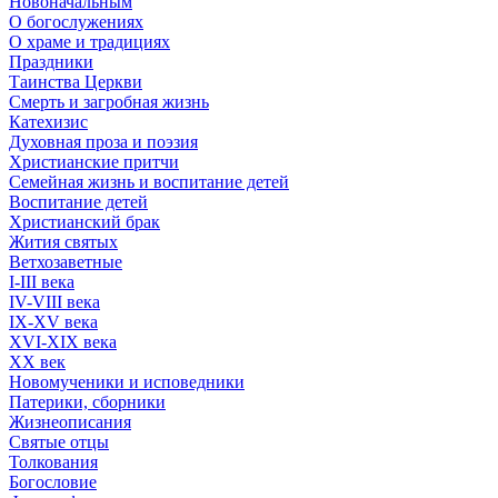
Новоначальным
О богослужениях
О храме и традициях
Праздники
Таинства Церкви
Смерть и загробная жизнь
Катехизис
Духовная проза и поэзия
Христианские притчи
Семейная жизнь и воспитание детей
Воспитание детей
Христианский брак
Жития святых
Ветхозаветные
I-III века
IV-VIII века
IX-XV века
XVI-XIX века
XX век
Новомученики и исповедники
Патерики, сборники
Жизнеописания
Святые отцы
Толкования
Богословие