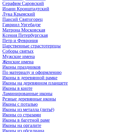
Серафим Саровский
Иоанн Кронштадтский
Лука Крымский
Паисий Святогорец
Гавриил Ургебадзе
Матрона Московская
Ксения Петербургская
Петр и Феврония
Царственные страстотерпцы
Соборы святых
Мужские имена
Женские имена
Иконы праздников
По материалу и оформлению
Иконы в деревянной рамке
Иконы на деревянном планшете
Иконы в киоте
Ламинированные иконы
Резные деревянные иконы
Иконы с поталью
Иконы из металла (литьё)
Иконы со стразами
Иконы в багетной раме
Иконы на оргалите
Иконы из обсидиана