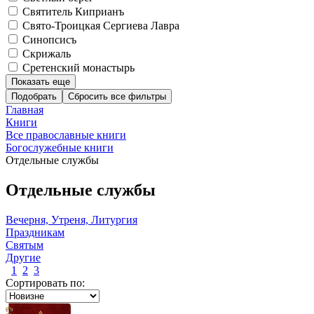
Святитель Киприанъ
Свято-Троицкая Сергиева Лавра
Синопсисъ
Скрижаль
Сретенский монастырь
Показать еще
Подобрать
Главная
Книги
Все православные книги
Богослужебные книги
Отдельные службы
Отдельные службы
Вечерня, Утреня, Литургия
Праздникам
Святым
Другие
1
2
3
Сортировать по: