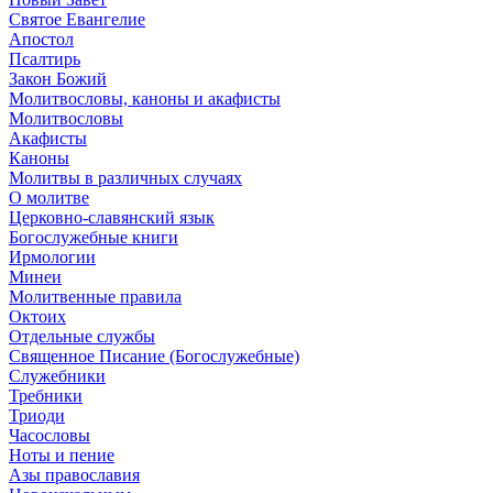
Святое Евангелие
Апостол
Псалтирь
Закон Божий
Молитвословы, каноны и акафисты
Молитвословы
Акафисты
Каноны
Молитвы в различных случаях
О молитве
Церковно-славянский язык
Богослужебные книги
Ирмологии
Минеи
Молитвенные правила
Октоих
Отдельные службы
Священное Писание (Богослужебные)
Служебники
Требники
Триоди
Часословы
Ноты и пение
Азы православия