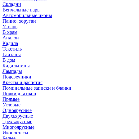
Складни
Венчальные пары
Автомобильные иконы
Панно, хоругви
Утварь
В храм
Аналои
Кадила
Текстиль
Гайтаны
В дом
Кадильницы
Лампады
Подсвечники
Кресты и распятия
Поминальные записки и бланки
Полки для икон
Прямые
Угловые
Одноярусные
Двухъярусные
Трехъярусные
Многоярусные
Иконостасы
Белые