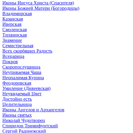
Иконы Иисуса Христа (Спасителя)
Иконы Божией Матери (Богородицы)
Владимирская
Казанская
Иверская
Смоленская
Тихвинская
Знамение
Семистрельная
Всех скорбящих Радость
Всецарица
Покров
Скоропослушница
Неупиваемая Чаша
Неопалимая Купина
Феодоровская
Умиление (Дивеевская)
Неувядаемый Цвет
Достойно есть
Целительница
Иконы Ангелов и Архангелов
Иконы святых
Николай Чудотворец
Спиридон Тримифунтский
Сергий Радонежский