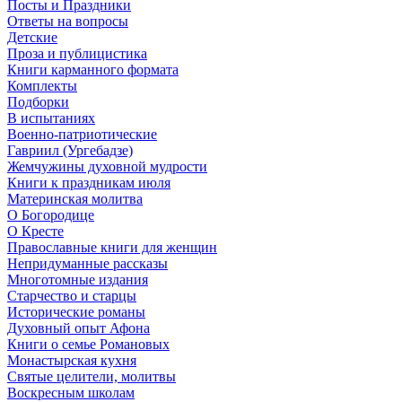
Посты и Праздники
Ответы на вопросы
Детские
Проза и публицистика
Книги карманного формата
Комплекты
Подборки
В испытаниях
Военно-патриотические
Гавриил (Ургебадзе)
Жемчужины духовной мудрости
Книги к праздникам июля
Материнская молитва
О Богородице
О Кресте
Православные книги для женщин
Непридуманные рассказы
Многотомные издания
Старчество и старцы
Исторические романы
Духовный опыт Афона
Книги о семье Романовых
Монастырская кухня
Святые целители, молитвы
Воскресным школам