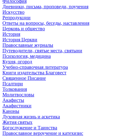
Философия
Дневники, письма, проповеди, поучения
Искусство
Репродукции
Ответы на вопросы, беседы, наставления
Церковь и общество
История
История Церкви
Православные журналы
Путеводители, святые места, святыни
Психология, медицина
Кухня, огород
Учебно-справочная литература
Книги издательства Благовест
Священное Писание
Псалтири
Толкования
Молитвословы
Акафисты
Акафистники
Каноны
Духовная жизнь и аскетика
Жития святых
Богослужение и Таинства
Православное вероучение и катехизис