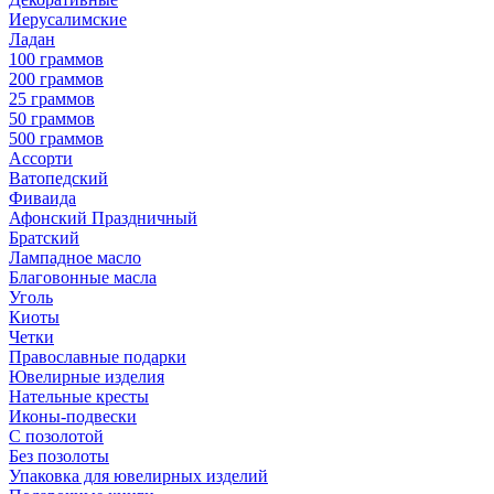
Иерусалимские
Ладан
100 граммов
200 граммов
25 граммов
50 граммов
500 граммов
Ассорти
Ватопедский
Фиваида
Афонский Праздничный
Братский
Лампадное масло
Благовонные масла
Уголь
Киоты
Четки
Православные подарки
Ювелирные изделия
Нательные кресты
Иконы-подвески
С позолотой
Без позолоты
Упаковка для ювелирных изделий