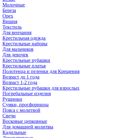
Молочные
Береза
Орех
Вишня
Текстиль
Для венчания
Крестильная одежда
Крестильные наборы
Для мальчиков
Для девочек
Крестильные рубашки
Крестильные платья
Полотенца и пеленки для Крещения
Возраст до 1 года
Возраст 1-2 года
Крестильные рубашки для взрослых
Погребальные изделия
Рушники
Сумки, просфорницы
Пояса с молитвой
Свечи
Восковые церковные
Для домашней молитвы
Кадильные
Декоративные