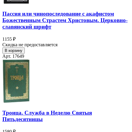
Пассия или чинопоследование с акафистом
Божественным Страстем Христовым. Церковно-
славянский шрифт
1155 ₽
Скидка не предоставляется
В корзину
Арт. 17649
Троица. Служба в Неделю Святыя
Пятьдесятницы
1580 ₽