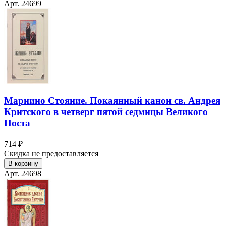
Арт. 24699
Мариино Стояние. Покаянный канон св. Андрея
Критского в четверг пятой седмицы Великого
Поста
714 ₽
Скидка не предоставляется
В корзину
Арт. 24698