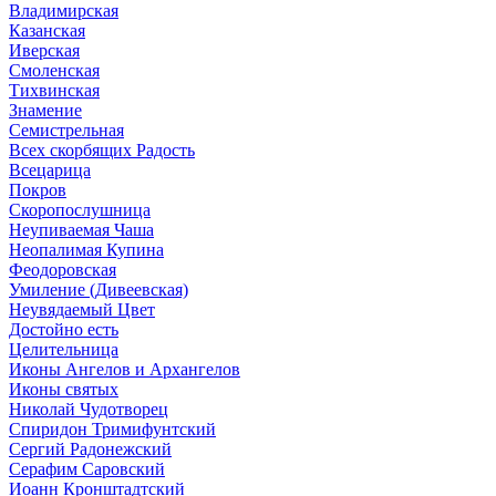
Владимирская
Казанская
Иверская
Смоленская
Тихвинская
Знамение
Семистрельная
Всех скорбящих Радость
Всецарица
Покров
Скоропослушница
Неупиваемая Чаша
Неопалимая Купина
Феодоровская
Умиление (Дивеевская)
Неувядаемый Цвет
Достойно есть
Целительница
Иконы Ангелов и Архангелов
Иконы святых
Николай Чудотворец
Спиридон Тримифунтский
Сергий Радонежский
Серафим Саровский
Иоанн Кронштадтский