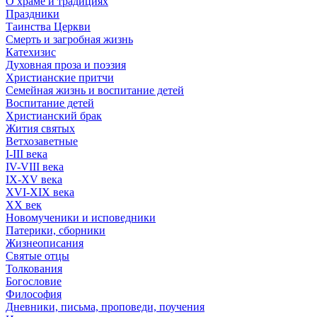
О храме и традициях
Праздники
Таинства Церкви
Смерть и загробная жизнь
Катехизис
Духовная проза и поэзия
Христианские притчи
Семейная жизнь и воспитание детей
Воспитание детей
Христианский брак
Жития святых
Ветхозаветные
I-III века
IV-VIII века
IX-XV века
XVI-XIX века
XX век
Новомученики и исповедники
Патерики, сборники
Жизнеописания
Святые отцы
Толкования
Богословие
Философия
Дневники, письма, проповеди, поучения