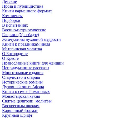
Детские
Проза и публицистика
Книги карманного формата
Комплекты
Подборки
В испытаниях
Военно-патриотические
Гавриил (Ургебадзе)
Жемчужины духовной мудрости
Книги к праздникам июля
Материнская молитва
О Богородице
О Кресте
Православные книги для женщин
Непридуманные рассказы
Многотомные издания
Старчество и старцы
Исторические романы
Духовный опыт Афона
Книги о семье Романовых
Монастырская кухня
Святые целители, молитвы
Воскресным школам
Карманный формат
Крупный шрифт