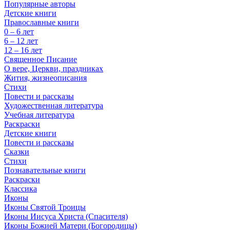
Популярные авторы
Детские книги
Православные книги
0 – 6 лет
6 – 12 лет
12 – 16 лет
Священное Писание
О вере, Церкви, праздниках
Жития, жизнеописания
Стихи
Повести и рассказы
Художественная литература
Учебная литература
Раскраски
Детские книги
Повести и рассказы
Сказки
Стихи
Познавательные книги
Раскраски
Классика
Иконы
Иконы Святой Троицы
Иконы Иисуса Христа (Спасителя)
Иконы Божией Матери (Богородицы)