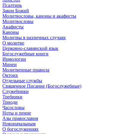
Псалтирь
Закон Божий
Молитвословы, каноны и акафисты
Молитвословы
Акафисты
Каноны
Молитвы в различных случаях
О молитве
Церковно-славянский язык
Богослужебные книги
Ирмологии
Минеи
Молитвенные правила
Октоих
Отдельные службы
Священное Писание (Богослужебные)
Служебники
Требники
Триоди
Часословы
Ноты и пение
Азы православия
Новоначальным
О богослужениях