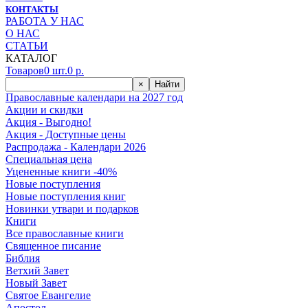
КОНТАКТЫ
РАБОТА У НАС
О НАС
СТАТЬИ
КАТАЛОГ
Товаров
0
шт.
0
р.
×
Найти
Православные календари на 2027 год
Акции и скидки
Акция - Выгодно!
Акция - Доступные цены
Распродажа - Календари 2026
Специальная цена
Уцененные книги -40%
Новые поступления
Новые поступления книг
Новинки утвари и подарков
Книги
Все православные книги
Священное писание
Библия
Ветхий Завет
Новый Завет
Святое Евангелие
Апостол