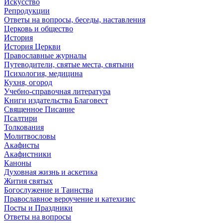
Искусство
Репродукции
Ответы на вопросы, беседы, наставления
Церковь и общество
История
История Церкви
Православные журналы
Путеводители, святые места, святыни
Психология, медицина
Кухня, огород
Учебно-справочная литература
Книги издательства Благовест
Священное Писание
Псалтири
Толкования
Молитвословы
Акафисты
Акафистники
Каноны
Духовная жизнь и аскетика
Жития святых
Богослужение и Таинства
Православное вероучение и катехизис
Посты и Праздники
Ответы на вопросы