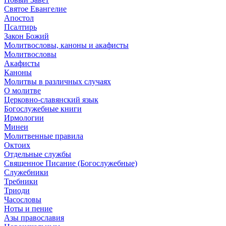
Святое Евангелие
Апостол
Псалтирь
Закон Божий
Молитвословы, каноны и акафисты
Молитвословы
Акафисты
Каноны
Молитвы в различных случаях
О молитве
Церковно-славянский язык
Богослужебные книги
Ирмологии
Минеи
Молитвенные правила
Октоих
Отдельные службы
Священное Писание (Богослужебные)
Служебники
Требники
Триоди
Часословы
Ноты и пение
Азы православия