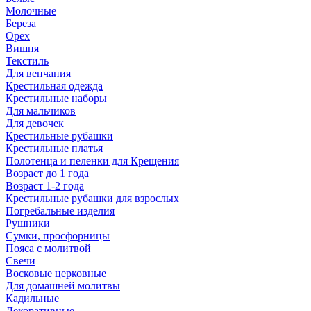
Молочные
Береза
Орех
Вишня
Текстиль
Для венчания
Крестильная одежда
Крестильные наборы
Для мальчиков
Для девочек
Крестильные рубашки
Крестильные платья
Полотенца и пеленки для Крещения
Возраст до 1 года
Возраст 1-2 года
Крестильные рубашки для взрослых
Погребальные изделия
Рушники
Сумки, просфорницы
Пояса с молитвой
Свечи
Восковые церковные
Для домашней молитвы
Кадильные
Декоративные