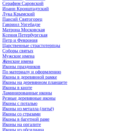
Серафим Саровский
Иоанн Кронштадтский
Лука Крымский
Паисий Святогорец
Гавриил Ургебадзе
Матрона Московская
Ксения Петербургская
Петр и Феврония
Царственные страстотерпцы
Соборы святых
Мужские имена
Женские имена
Иконы праздников
По материалу и оформлению
Иконы в деревянной рамке
Иконы на деревянном планшете
Иконы в киоте
Ламинированные иконы
Резные деревянные иконы
Иконы с поталью
Иконы из металла (литьё)
Иконы со стразами
Иконы в багетной раме
Иконы на оргалите
Иконы из обсидиана