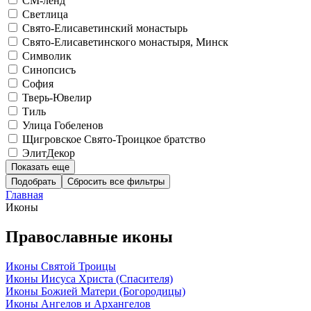
СМ-ленд
Светлица
Свято-Елисаветинский монастырь
Свято-Елисаветинского монастыря, Минск
Символик
Синопсисъ
София
Тверь-Ювелир
Тиль
Улица Гобеленов
Щигровское Свято-Троицкое братство
ЭлитДекор
Показать еще
Подобрать
Главная
Иконы
Православные иконы
Иконы Святой Троицы
Иконы Иисуса Христа (Спасителя)
Иконы Божией Матери (Богородицы)
Иконы Ангелов и Архангелов