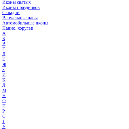
Иконы святых
Иконы праздников
Складни
Венчальные пары
Автомобильные иконы
Панно, хоругви
А
Б
В
Г
Д
Е
Ж
З
И
К
Л
М
Н
О
П
Р
С
Т
У