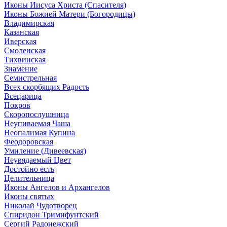
Иконы Иисуса Христа (Спасителя)
Иконы Божией Матери (Богородицы)
Владимирская
Казанская
Иверская
Смоленская
Тихвинская
Знамение
Семистрельная
Всех скорбящих Радость
Всецарица
Покров
Скоропослушница
Неупиваемая Чаша
Неопалимая Купина
Феодоровская
Умиление (Дивеевская)
Неувядаемый Цвет
Достойно есть
Целительница
Иконы Ангелов и Архангелов
Иконы святых
Николай Чудотворец
Спиридон Тримифунтский
Сергий Радонежский