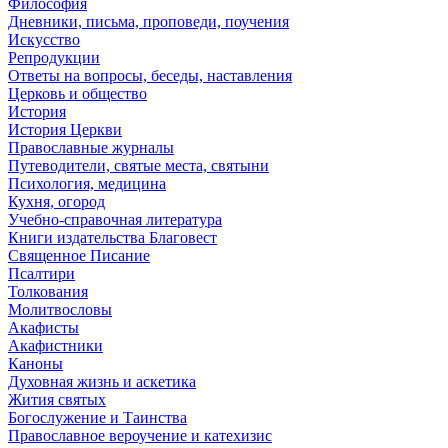
Философия
Дневники, письма, проповеди, поучения
Искусство
Репродукции
Ответы на вопросы, беседы, наставления
Церковь и общество
История
История Церкви
Православные журналы
Путеводители, святые места, святыни
Психология, медицина
Кухня, огород
Учебно-справочная литература
Книги издательства Благовест
Священное Писание
Псалтири
Толкования
Молитвословы
Акафисты
Акафистники
Каноны
Духовная жизнь и аскетика
Жития святых
Богослужение и Таинства
Православное вероучение и катехизис