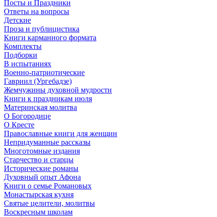
Посты и Праздники
Ответы на вопросы
Детские
Проза и публицистика
Книги карманного формата
Комплекты
Подборки
В испытаниях
Военно-патриотические
Гавриил (Ургебадзе)
Жемчужины духовной мудрости
Книги к праздникам июля
Материнская молитва
О Богородице
О Кресте
Православные книги для женщин
Непридуманные рассказы
Многотомные издания
Старчество и старцы
Исторические романы
Духовный опыт Афона
Книги о семье Романовых
Монастырская кухня
Святые целители, молитвы
Воскресным школам