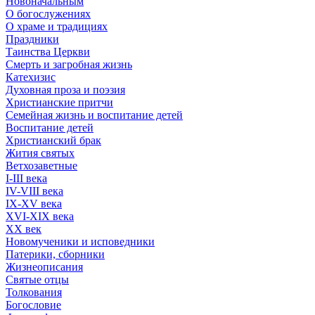
Новоначальным
О богослужениях
О храме и традициях
Праздники
Таинства Церкви
Смерть и загробная жизнь
Катехизис
Духовная проза и поэзия
Христианские притчи
Семейная жизнь и воспитание детей
Воспитание детей
Христианский брак
Жития святых
Ветхозаветные
I-III века
IV-VIII века
IX-XV века
XVI-XIX века
XX век
Новомученики и исповедники
Патерики, сборники
Жизнеописания
Святые отцы
Толкования
Богословие