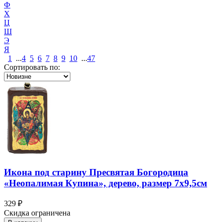
Ф
Х
Ц
Ш
Э
Я
1
...
4
5
6
7
8
9
10
...
47
Сортировать по:
Икона под старину Пресвятая Богородица
«Неопалимая Купина», дерево, размер 7х9,5см
329 ₽
Скидка ограничена