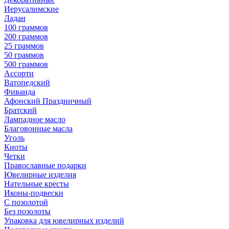
Иерусалимские
Ладан
100 граммов
200 граммов
25 граммов
50 граммов
500 граммов
Ассорти
Ватопедский
Фиваида
Афонский Праздничный
Братский
Лампадное масло
Благовонные масла
Уголь
Киоты
Четки
Православные подарки
Ювелирные изделия
Нательные кресты
Иконы-подвески
С позолотой
Без позолоты
Упаковка для ювелирных изделий