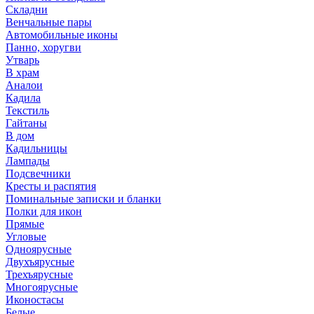
Складни
Венчальные пары
Автомобильные иконы
Панно, хоругви
Утварь
В храм
Аналои
Кадила
Текстиль
Гайтаны
В дом
Кадильницы
Лампады
Подсвечники
Кресты и распятия
Поминальные записки и бланки
Полки для икон
Прямые
Угловые
Одноярусные
Двухъярусные
Трехъярусные
Многоярусные
Иконостасы
Белые