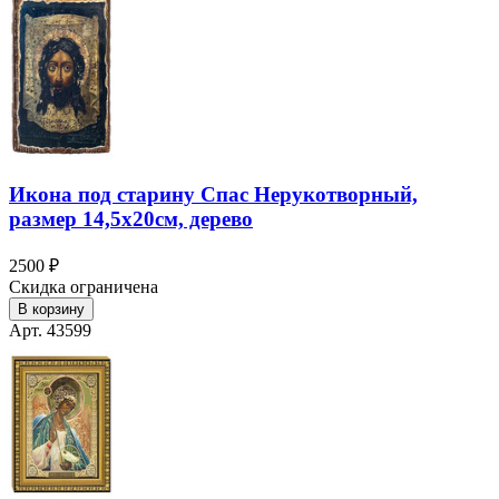
Икона под старину Спас Нерукотворный,
размер 14,5х20см, дерево
2500 ₽
Скидка ограничена
В корзину
Арт. 43599