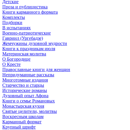
Детские
Проза и публицистика
Книги карманного формата
Комплекты
Подборки
В испытаниях
Военно-патриотические
Гавриил (Ургебадзе)
Жемчужины духовной мудрости
Книги к праздникам июля
Материнская молитва
О Богородице
О Кресте
Православные книги для женщин
Непридуманные рассказы
Многотомные издания
Старчество и старцы
Исторические романы
Духовный опыт Афона
Книги о семье Романовых
Монастырская кухня
Святые целители, молитвы
Воскресным школам
Карманный формат
Крупный шрифт