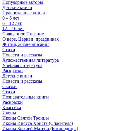
Популярные авторы
Детские книги
Православные книги
0 – 6 лет
6 – 12 лет
12 – 16 лет
Священное Писание
О вере, Церкви, праздниках
Жития, жизнеописания
Стихи
Повести и рассказы
Художественная литература
Учебная литература
Раскраски
Детские книги
Повести и рассказы
Сказки
Стихи
Познавательные книги
Раскраски
Классика
Иконы
Иконы Святой Троицы
Иконы Иисуса Христа (Спасителя)
Иконы Божией Матери (Богородицы)