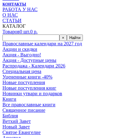
КОНТАКТЫ
РАБОТА У НАС
О НАС
СТАТЬИ
КАТАЛОГ
Товаров
0
шт.
0
р.
×
Найти
Православные календари на 2027 год
Акции и скидки
Акция - Выгодно!
Акция - Доступные цены
Распродажа - Календари 2026
Специальная цена
Уцененные книги -40%
Новые поступления
Новые поступления книг
Новинки утвари и подарков
Книги
Все православные книги
Священное писание
Библия
Ветхий Завет
Новый Завет
Святое Евангелие
Апостол