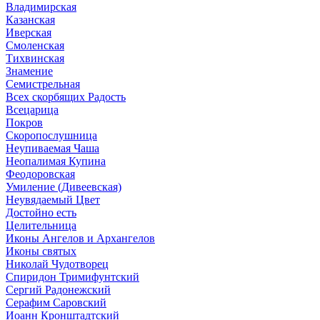
Владимирская
Казанская
Иверская
Смоленская
Тихвинская
Знамение
Семистрельная
Всех скорбящих Радость
Всецарица
Покров
Скоропослушница
Неупиваемая Чаша
Неопалимая Купина
Феодоровская
Умиление (Дивеевская)
Неувядаемый Цвет
Достойно есть
Целительница
Иконы Ангелов и Архангелов
Иконы святых
Николай Чудотворец
Спиридон Тримифунтский
Сергий Радонежский
Серафим Саровский
Иоанн Кронштадтский