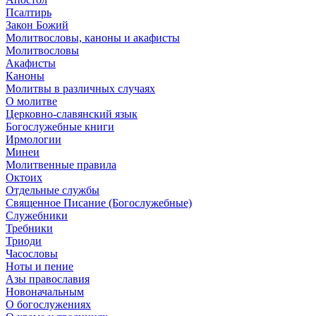
Псалтирь
Закон Божий
Молитвословы, каноны и акафисты
Молитвословы
Акафисты
Каноны
Молитвы в различных случаях
О молитве
Церковно-славянский язык
Богослужебные книги
Ирмологии
Минеи
Молитвенные правила
Октоих
Отдельные службы
Священное Писание (Богослужебные)
Служебники
Требники
Триоди
Часословы
Ноты и пение
Азы православия
Новоначальным
О богослужениях