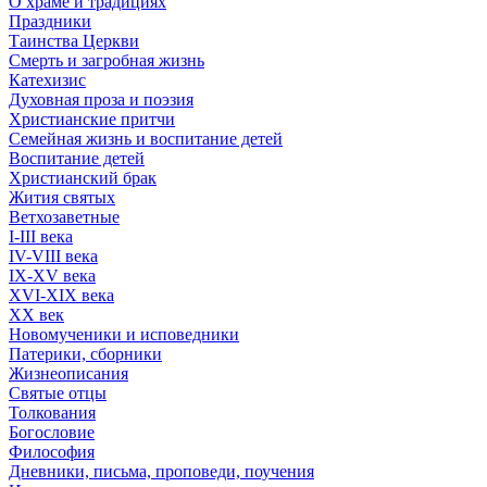
О храме и традициях
Праздники
Таинства Церкви
Смерть и загробная жизнь
Катехизис
Духовная проза и поэзия
Христианские притчи
Семейная жизнь и воспитание детей
Воспитание детей
Христианский брак
Жития святых
Ветхозаветные
I-III века
IV-VIII века
IX-XV века
XVI-XIX века
XX век
Новомученики и исповедники
Патерики, сборники
Жизнеописания
Святые отцы
Толкования
Богословие
Философия
Дневники, письма, проповеди, поучения