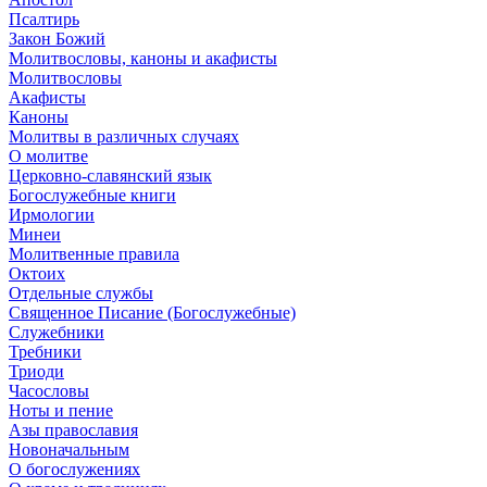
Псалтирь
Закон Божий
Молитвословы, каноны и акафисты
Молитвословы
Акафисты
Каноны
Молитвы в различных случаях
О молитве
Церковно-славянский язык
Богослужебные книги
Ирмологии
Минеи
Молитвенные правила
Октоих
Отдельные службы
Священное Писание (Богослужебные)
Служебники
Требники
Триоди
Часословы
Ноты и пение
Азы православия
Новоначальным
О богослужениях