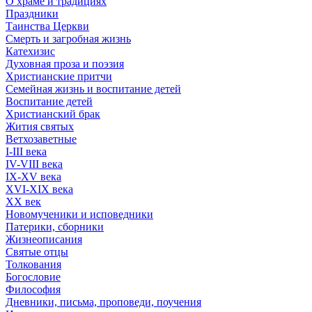
О храме и традициях
Праздники
Таинства Церкви
Смерть и загробная жизнь
Катехизис
Духовная проза и поэзия
Христианские притчи
Семейная жизнь и воспитание детей
Воспитание детей
Христианский брак
Жития святых
Ветхозаветные
I-III века
IV-VIII века
IX-XV века
XVI-XIX века
XX век
Новомученики и исповедники
Патерики, сборники
Жизнеописания
Святые отцы
Толкования
Богословие
Философия
Дневники, письма, проповеди, поучения