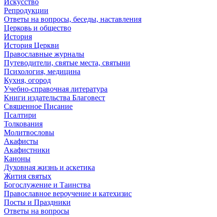
Искусство
Репродукции
Ответы на вопросы, беседы, наставления
Церковь и общество
История
История Церкви
Православные журналы
Путеводители, святые места, святыни
Психология, медицина
Кухня, огород
Учебно-справочная литература
Книги издательства Благовест
Священное Писание
Псалтири
Толкования
Молитвословы
Акафисты
Акафистники
Каноны
Духовная жизнь и аскетика
Жития святых
Богослужение и Таинства
Православное вероучение и катехизис
Посты и Праздники
Ответы на вопросы