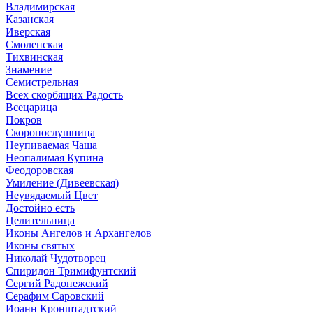
Владимирская
Казанская
Иверская
Смоленская
Тихвинская
Знамение
Семистрельная
Всех скорбящих Радость
Всецарица
Покров
Скоропослушница
Неупиваемая Чаша
Неопалимая Купина
Феодоровская
Умиление (Дивеевская)
Неувядаемый Цвет
Достойно есть
Целительница
Иконы Ангелов и Архангелов
Иконы святых
Николай Чудотворец
Спиридон Тримифунтский
Сергий Радонежский
Серафим Саровский
Иоанн Кронштадтский