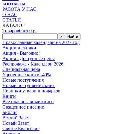
КОНТАКТЫ
РАБОТА У НАС
О НАС
СТАТЬИ
КАТАЛОГ
Товаров
0
шт.
0
р.
×
Найти
Православные календари на 2027 год
Акции и скидки
Акция - Выгодно!
Акция - Доступные цены
Распродажа - Календари 2026
Специальная цена
Уцененные книги -40%
Новые поступления
Новые поступления книг
Новинки утвари и подарков
Книги
Все православные книги
Священное писание
Библия
Ветхий Завет
Новый Завет
Святое Евангелие
Апостол