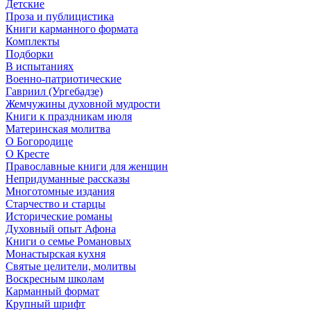
Детские
Проза и публицистика
Книги карманного формата
Комплекты
Подборки
В испытаниях
Военно-патриотические
Гавриил (Ургебадзе)
Жемчужины духовной мудрости
Книги к праздникам июля
Материнская молитва
О Богородице
О Кресте
Православные книги для женщин
Непридуманные рассказы
Многотомные издания
Старчество и старцы
Исторические романы
Духовный опыт Афона
Книги о семье Романовых
Монастырская кухня
Святые целители, молитвы
Воскресным школам
Карманный формат
Крупный шрифт