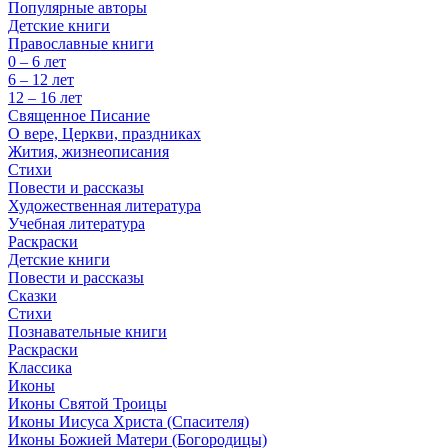
Популярные авторы
Детские книги
Православные книги
0 – 6 лет
6 – 12 лет
12 – 16 лет
Священное Писание
О вере, Церкви, праздниках
Жития, жизнеописания
Стихи
Повести и рассказы
Художественная литература
Учебная литература
Раскраски
Детские книги
Повести и рассказы
Сказки
Стихи
Познавательные книги
Раскраски
Классика
Иконы
Иконы Святой Троицы
Иконы Иисуса Христа (Спасителя)
Иконы Божией Матери (Богородицы)