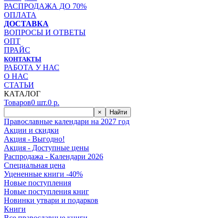
РАСПРОДАЖА ДО 70%
ОПЛАТА
ДОСТАВКА
ВОПРОСЫ И ОТВЕТЫ
ОПТ
ПРАЙС
КОНТАКТЫ
РАБОТА У НАС
О НАС
СТАТЬИ
КАТАЛОГ
Товаров
0
шт.
0
р.
×
Найти
Православные календари на 2027 год
Акции и скидки
Акция - Выгодно!
Акция - Доступные цены
Распродажа - Календари 2026
Специальная цена
Уцененные книги -40%
Новые поступления
Новые поступления книг
Новинки утвари и подарков
Книги
Все православные книги