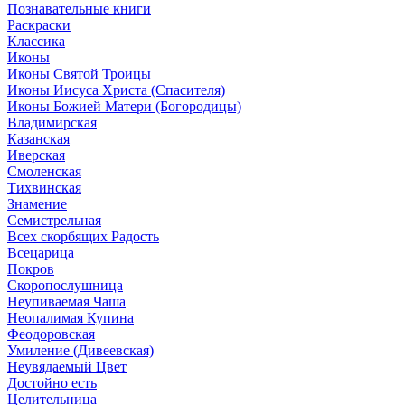
Познавательные книги
Раскраски
Классика
Иконы
Иконы Святой Троицы
Иконы Иисуса Христа (Спасителя)
Иконы Божией Матери (Богородицы)
Владимирская
Казанская
Иверская
Смоленская
Тихвинская
Знамение
Семистрельная
Всех скорбящих Радость
Всецарица
Покров
Скоропослушница
Неупиваемая Чаша
Неопалимая Купина
Феодоровская
Умиление (Дивеевская)
Неувядаемый Цвет
Достойно есть
Целительница