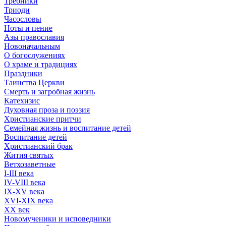
Требники
Триоди
Часословы
Ноты и пение
Азы православия
Новоначальным
О богослужениях
О храме и традициях
Праздники
Таинства Церкви
Смерть и загробная жизнь
Катехизис
Духовная проза и поэзия
Христианские притчи
Семейная жизнь и воспитание детей
Воспитание детей
Христианский брак
Жития святых
Ветхозаветные
I-III века
IV-VIII века
IX-XV века
XVI-XIX века
XX век
Новомученики и исповедники