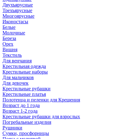
Двухъярусные
Трехъярусные
Многоярусные
Иконостасы
Белые
Молочные
Береза
Орех
Вишня
Текстиль
Для венчания
Крестильная одежда
Крестильные наборы
Для мальчиков
Для девочек
Крестильные рубашки
Крестильные платья
Полотенца и пеленки для Крещения
Возраст до 1 года
Возраст 1-2 года
Крестильные рубашки для взрослых
Погребальные изделия
Рушники
Сумки, просфорницы
Пояса с молитвой