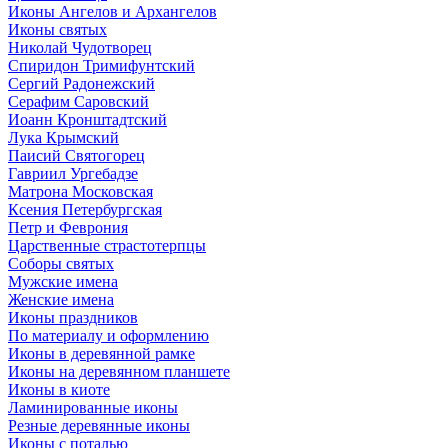
Иконы Ангелов и Архангелов
Иконы святых
Николай Чудотворец
Спиридон Тримифунтский
Сергий Радонежский
Серафим Саровский
Иоанн Кронштадтский
Лука Крымский
Паисий Святогорец
Гавриил Ургебадзе
Матрона Московская
Ксения Петербургская
Петр и Феврония
Царственные страстотерпцы
Соборы святых
Мужские имена
Женские имена
Иконы праздников
По материалу и оформлению
Иконы в деревянной рамке
Иконы на деревянном планшете
Иконы в киоте
Ламинированные иконы
Резные деревянные иконы
Иконы с поталью