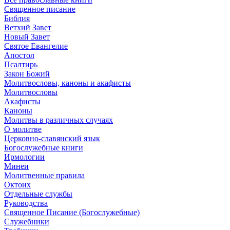
Священное писание
Библия
Ветхий Завет
Новый Завет
Святое Евангелие
Апостол
Псалтирь
Закон Божий
Молитвословы, каноны и акафисты
Молитвословы
Акафисты
Каноны
Молитвы в различных случаях
О молитве
Церковно-славянский язык
Богослужебные книги
Ирмологии
Минеи
Молитвенные правила
Октоих
Отдельные службы
Руководства
Священное Писание (Богослужебные)
Служебники