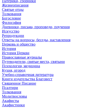
Патерики, сборники
Жизнеописания
Святые отцы
Толкования
Богословие
Философия
Дневники, письма, проповеди, поучения
Искусство
Репродукции
Ответы на вопросы, беседы, наставления
Церковь и общество
История
История Церкви
Православные журналы
Путеводители, святые места, святыни
Психология, медицина
Кухня, огород
Учебно-справочная литература
Книги издательства Благовест
Священное Писание
Псалтири
Толкования
Молитвословы
Акафисты
Акафистники