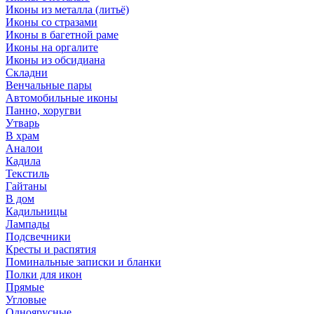
Иконы из металла (литьё)
Иконы со стразами
Иконы в багетной раме
Иконы на оргалите
Иконы из обсидиана
Складни
Венчальные пары
Автомобильные иконы
Панно, хоругви
Утварь
В храм
Аналои
Кадила
Текстиль
Гайтаны
В дом
Кадильницы
Лампады
Подсвечники
Кресты и распятия
Поминальные записки и бланки
Полки для икон
Прямые
Угловые
Одноярусные