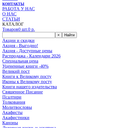
КОНТАКТЫ
РАБОТА У НАС
О НАС
СТАТЬИ
КАТАЛОГ
Товаров
0
шт.
0
р.
×
Найти
Акции и скидки
Акция - Выгодно!
Акция - Доступные цены
Распродажа - Календари 2026
Специальная цена
Уцененные книги -40%
Великий пост
Книги к Великому посту
Иконы к Великому посту
Книги нашего издательства
Священное Писание
Псалтири
Толкования
Молитвословы
Акафисты
Акафистники
Каноны
Духовная жизнь и аскетика