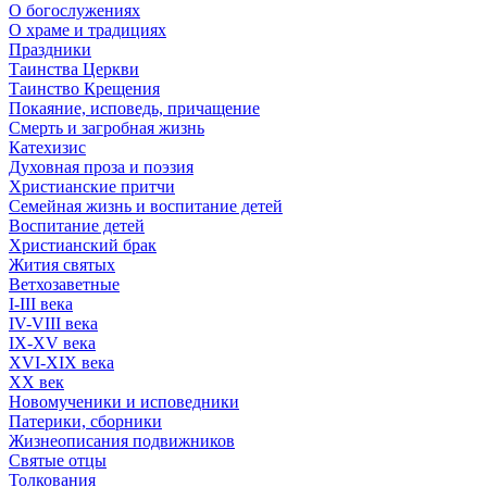
О богослужениях
О храме и традициях
Праздники
Таинства Церкви
Таинство Крещения
Покаяние, исповедь, причащение
Смерть и загробная жизнь
Катехизис
Духовная проза и поэзия
Христианские притчи
Семейная жизнь и воспитание детей
Воспитание детей
Христианский брак
Жития святых
Ветхозаветные
I-III века
IV-VIII века
IX-XV века
XVI-XIX века
XX век
Новомученики и исповедники
Патерики, сборники
Жизнеописания подвижников
Святые отцы
Толкования