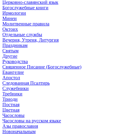
Церковно-славянский язык
Богослужебные книги
Ирмологии
Минеи
Молитвенные правила
Октоих
Отдельные службы
Вечерня, Утреня, Литургия
Праздникам
Святым
Другие
Руководства
Священное Писание (Богослужебные)
Евангелие
Апостол
Следованная Псалтирь
Служебники
Требники
Триоди
Постная
Цветная
Часословы
Часословы на русском языке
Азы православия
Новоначальным