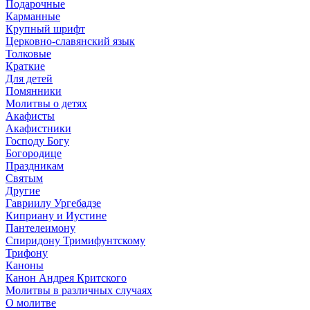
Подарочные
Карманные
Крупный шрифт
Церковно-славянский язык
Толковые
Краткие
Для детей
Помянники
Молитвы о детях
Акафисты
Акафистники
Господу Богу
Богородице
Праздникам
Святым
Другие
Гавриилу Ургебадзе
Киприану и Иустине
Пантелеимону
Спиридону Тримифунтскому
Трифону
Каноны
Канон Андрея Критского
Молитвы в различных случаях
О молитве