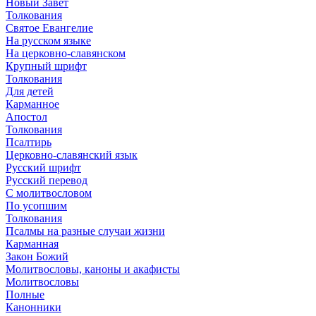
Новый Завет
Толкования
Святое Евангелие
На русском языке
На церковно-славянском
Крупный шрифт
Толкования
Для детей
Карманное
Апостол
Толкования
Псалтирь
Церковно-славянский язык
Русский шрифт
Русский перевод
С молитвословом
По усопшим
Толкования
Псалмы на разные случаи жизни
Карманная
Закон Божий
Молитвословы, каноны и акафисты
Молитвословы
Полные
Канонники