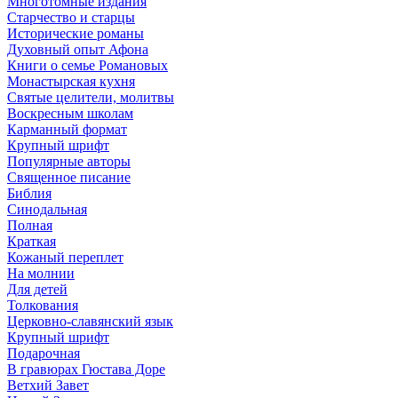
Многотомные издания
Старчество и старцы
Исторические романы
Духовный опыт Афона
Книги о семье Романовых
Монастырская кухня
Святые целители, молитвы
Воскресным школам
Карманный формат
Крупный шрифт
Популярные авторы
Священное писание
Библия
Синодальная
Полная
Краткая
Кожаный переплет
На молнии
Для детей
Толкования
Церковно-славянский язык
Крупный шрифт
Подарочная
В гравюрах Гюстава Доре
Ветхий Завет