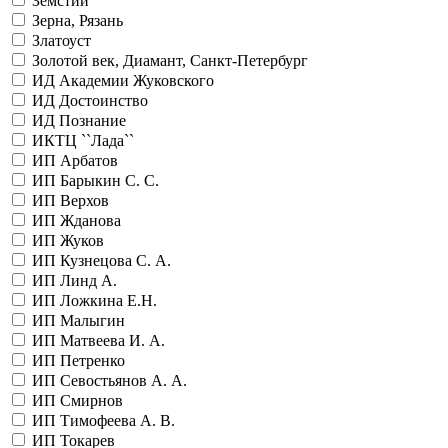
Земстии
Зерна, Рязань
Златоуст
Золотой век, Диамант, Санкт-Петербург
ИД Академии Жуковского
ИД Достоинство
ИД Познание
ИКТЦ ``Лада``
ИП Арбатов
ИП Барыкин С. С.
ИП Верхов
ИП Жданова
ИП Жуков
ИП Кузнецова С. А.
ИП Линд А.
ИП Ложкина Е.Н.
ИП Малыгин
ИП Матвеева И. А.
ИП Петренко
ИП Севостьянов А. А.
ИП Смирнов
ИП Тимофеева А. В.
ИП Токарев