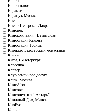
Канон
Канон плюс
Карамзин
Карапуз, Москва
Киев
Киево-Печерская Лавра
Киновек
Кинокомпания ``Ветви лозы``
Киностудия Канонъ
Киностудия Троица
Кирилло-Белозерский монастырь
Китеж
Кифа, С-Петербург
Классика
Клевер
Клуб семейного досуга
Ключ, Москва
КнигАфон
Книговек
Книгопечатня ``Алтарь``
Книжный Дом, Минск
КноРус
Ковров