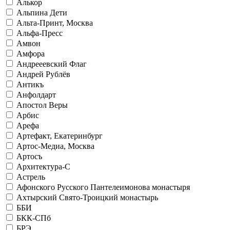
Алькор
Альпина Дети
Альта-Принт, Москва
Альфа-Пресс
Амвон
Амфора
Андрееевский Флаг
Андрей Рублёв
Антикъ
Анфолдарт
Апостол Веры
Арбис
Арефа
Артефакт, Екатеринбург
Артос-Медиа, Москва
Артосъ
Архитектура-С
Астрель
Афонского Русского Пантелеимонова монастыря
Ахтырский Свято-Троицкий монастырь
ББИ
БКК-СПб
БРЭ