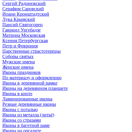
Сергий Радонежский
Серафим Саровский
Иоанн Кронштадтский
Лука Крымский
Паисий Святогорец
Гавриил Ургебадзе
Матрона Московская
Ксения Петербургская
Петр и Феврония
Царственные страстотерпцы
Соборы святых
Мужские имена
Женские имена
Иконы праздников
По материалу и оформлению
Иконы в деревянной рамке
Иконы на деревянном планшете
Иконы в киоте
Ламинированные иконы
Резные деревянные иконы
Иконы с поталью
Иконы из металла (литьё)
Иконы со стразами
Иконы в багетной раме
Иконы на оргалите