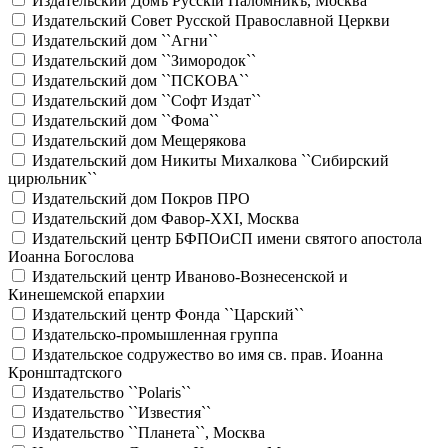
Издательский Домъ Русскiй Паломникъ, Москва
Издательский Совет Русской Православной Церкви
Издательский дом ``Агни``
Издательский дом ``Зимородок``
Издательский дом ``ПСКОВА``
Издательский дом ``Софт Издат``
Издательский дом ``Фома``
Издательский дом Мещерякова
Издательский дом Никиты Михалкова ``Сибирский
цирюльник``
Издательский дом Покров ПРО
Издательский дом Фавор-XXI, Москва
Издательский центр БФПОиСП имени святого апостола
Иоанна Богослова
Издательский центр Иваново-Вознесенской и
Кинешемской епархии
Издательский центр Фонда ``Царский``
Издательско-промышленная группа
Издательское содружество во имя св. прав. Иоанна
Кронштадтского
Издательство ``Polaris``
Издательство ``Известия``
Издательство ``Планета``, Москва