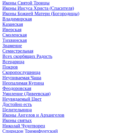
Иконы Святой Троицы
Иконы Иисуса Христа (Спасителя)
Иконы Божией Матери (Богородицы)
Владимирская
Казанская
Иверская
Смоленская
Тихвинская
Знамение
Семистрельная
Всех скорбящих Радость
Всецарица
Покров
Скоропослушница
Неупиваемая Чаша
Неопалимая Купина
Феодоровская
Умиление (Дивеевская)
Неувядаемый Цвет
Достойно есть
Целительница
Иконы Ангелов и Архангелов
Иконы святых
Николай Чудотворец
Спиридон Тримифунтский