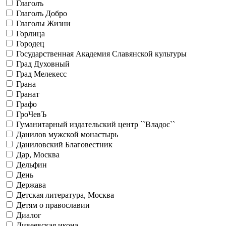
Глаголъ
Глаголъ Добро
Глаголы Жизни
Горлица
Городец
Государственная Академия Славянской культуры
Град Духовный
Град Мелекесс
Грана
Гранат
Графо
ГроЧевЪ
Гуманитарный издательский центр ``Владос``
Данилов мужской монастырь
Даниловский Благовестник
Дар, Москва
Дельфин
День
Держава
Детская литература, Москва
Детям о православии
Диалог
Дивеевская икона