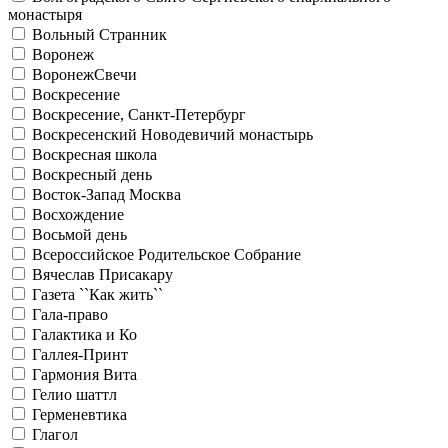
монастыря
Вольный Странник
Воронеж
ВоронежСвечи
Воскресение
Воскресение, Санкт-Петербург
Воскресенский Новодевичий монастырь
Воскресная школа
Воскресный день
Восток-Запад Москва
Восхождение
Восьмой день
Всероссийское Родительское Собрание
Вячеслав Присакару
Газета ``Как жить``
Гала-право
Галактика и Ко
Галлея-Принт
Гармония Вита
Гелио шаттл
Герменевтика
Глагол