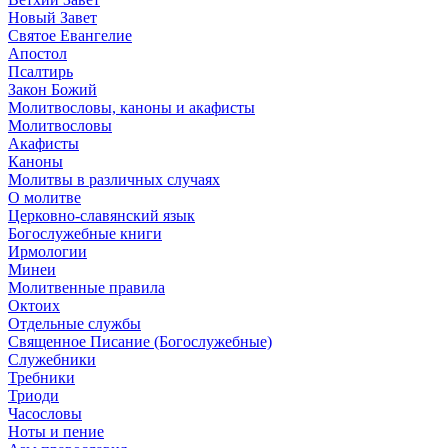
Новый Завет
Святое Евангелие
Апостол
Псалтирь
Закон Божий
Молитвословы, каноны и акафисты
Молитвословы
Акафисты
Каноны
Молитвы в различных случаях
О молитве
Церковно-славянский язык
Богослужебные книги
Ирмологии
Минеи
Молитвенные правила
Октоих
Отдельные службы
Священное Писание (Богослужебные)
Служебники
Требники
Триоди
Часословы
Ноты и пение