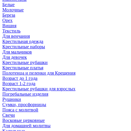
Белые
Молочные
Береза
Орех
Вишня
Текстиль
Для венчания
Крестильная одежда
Крестильные наборы
Для мальчиков
Для девочек
Крестильные рубашки
Крестильные платья
Полотенца и пеленки для Крещения
Возраст до 1 года
Возраст 1-2 года
Крестильные рубашки для взрослых
Погребальные изделия
Рушники
Сумки, просфорницы
Пояса с молитвой
Свечи
Восковые церковные
Для домашней молитвы
Кадильные