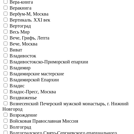
Вера-книга
Веракнига
Вербум-М, Москва
Вертикаль. XXI век
Вертоград
Весь Мир
Вече, Грифъ, Лепта
Вече, Москва
Виват
Владивосток
Владивостокско-Приморской епархии
Владимир
Владимирские мастерские
Владимирской Епархии
Владис
Владос-Пресс, Москва
Воздвиженье
Вознесенский Печерский мужской монастырь, г. Нижний
Новгород
Возрождение
Войсковая Православная Миссия
Волгоград
Волгоградского Свято-Сергиевского епархиального