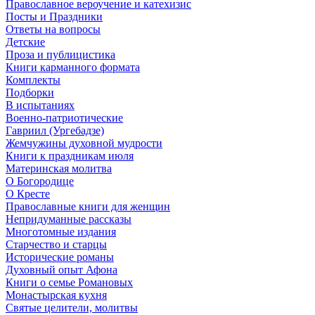
Православное вероучение и катехизис
Посты и Праздники
Ответы на вопросы
Детские
Проза и публицистика
Книги карманного формата
Комплекты
Подборки
В испытаниях
Военно-патриотические
Гавриил (Ургебадзе)
Жемчужины духовной мудрости
Книги к праздникам июля
Материнская молитва
О Богородице
О Кресте
Православные книги для женщин
Непридуманные рассказы
Многотомные издания
Старчество и старцы
Исторические романы
Духовный опыт Афона
Книги о семье Романовых
Монастырская кухня
Святые целители, молитвы