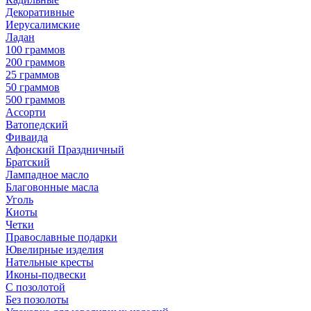
Декоративные
Иерусалимские
Ладан
100 граммов
200 граммов
25 граммов
50 граммов
500 граммов
Ассорти
Ватопедский
Фиваида
Афонский Праздничный
Братский
Лампадное масло
Благовонные масла
Уголь
Киоты
Четки
Православные подарки
Ювелирные изделия
Нательные кресты
Иконы-подвески
С позолотой
Без позолоты