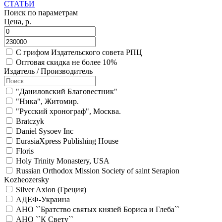
СТАТЬИ
Поиск по параметрам
Цена, р.
С грифом Издательского совета РПЦ
Оптовая скидка не более 10%
Издатель / Производитель
"Даниловский Благовестник"
"Ника", Житомир.
"Русский хронограф", Москва.
Bratczyk
Daniel Sysoev Inc
EurasiaXpress Publishing House
Floris
Holy Trinity Monastery, USA
Russian Orthodox Mission Society of saint Serapion
Kozheozersky
Silver Axion (Греция)
АДЕФ-Украина
АНО ``Братство святых князей Бориса и Глеба``
АНО ``К Свету``