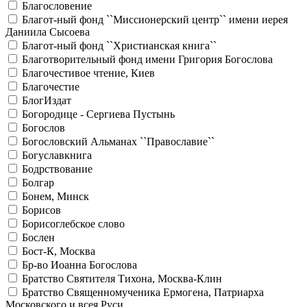
Благословение
Благот-ный фонд ``Миссионерский центр`` имени иерея
Даниила Сысоева
Благот-ный фонд ``Христианская книга``
Благотворительный фонд имени Григория Богослова
Благочестивое чтение, Киев
Благочестие
БлогИздат
Богородице - Сергиева Пустынь
Богослов
Богословский Альманах ``Православие``
Богуславкнига
Бодрствование
Болгар
Бонем, Минск
Борисов
Борисоглебское слово
Бослен
Бост-К, Москва
Бр-во Иоанна Богослова
Братство Святителя Тихона, Москва-Клин
Братство Священномученика Ермогена, Патриарха
Московского и всея Руси