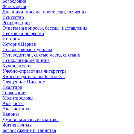
Богословие
Философия
Дневники, письма, проповеди, поучения
Искусство
Репродукции
Ответы на вопросы, беседы, наставления
Церковь и общество
История
История Церкви
Православные журналы
Путеводители, святые места, святыни
Психология, медицина
Кухня, огород
Учебно-справочная литература
Книги издательства Благовест
Священное Писание
Псалтири
Толкования
Молитвословы
Акафисты
Акафистники
Каноны
Духовная жизнь и аскетика
Жития святых
Богослужение и Таинства