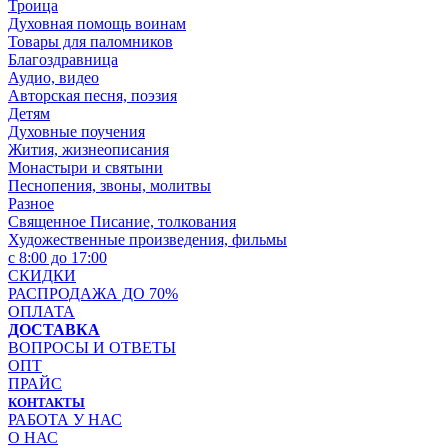
Троица
Духовная помощь воинам
Товары для паломников
Благоздравница
Аудио, видео
Авторская песня, поэзия
Детям
Духовные поучения
Жития, жизнеописания
Монастыри и святыни
Песнопения, звоны, молитвы
Разное
Священное Писание, толкования
Художественные произведения, фильмы
с 8:00 до 17:00
СКИДКИ
РАСПРОДАЖА ДО 70%
ОПЛАТА
ДОСТАВКА
ВОПРОСЫ И ОТВЕТЫ
ОПТ
ПРАЙС
КОНТАКТЫ
РАБОТА У НАС
О НАС