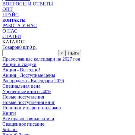
ВОПРОСЫ И ОТВЕТЫ
ОПТ
ПРАЙС
КОНТАКТЫ
РАБОТА У НАС
О НАС
СТАТЬИ
КАТАЛОГ
Товаров
0
шт.
0
р.
×
Найти
Православные календари на 2027 год
Акции и скидки
Акция - Выгодно!
Акция - Доступные цены
Распродажа - Календари 2026
Специальная цена
Уцененные книги -40%
Новые поступления
Новые поступления книг
Новинки утвари и подарков
Книги
Все православные книги
Священное писание
Библия
Ветхий Завет