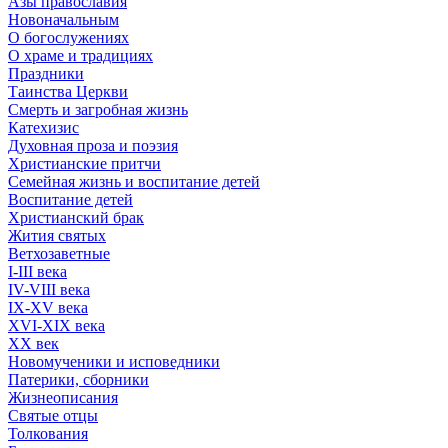
Азы православия
Новоначальным
О богослужениях
О храме и традициях
Праздники
Таинства Церкви
Смерть и загробная жизнь
Катехизис
Духовная проза и поэзия
Христианские притчи
Семейная жизнь и воспитание детей
Воспитание детей
Христианский брак
Жития святых
Ветхозаветные
I-III века
IV-VIII века
IX-XV века
XVI-XIX века
XX век
Новомученики и исповедники
Патерики, сборники
Жизнеописания
Святые отцы
Толкования