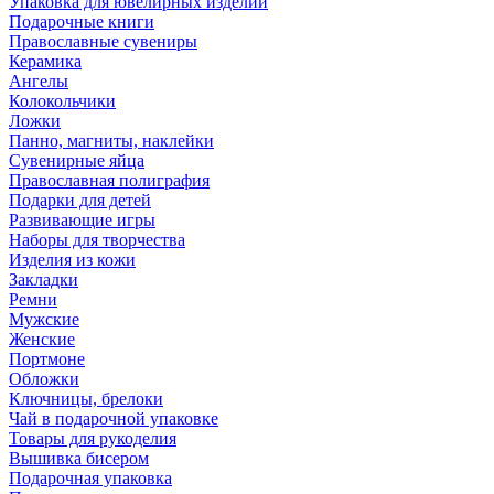
Упаковка для ювелирных изделий
Подарочные книги
Православные сувениры
Керамика
Ангелы
Колокольчики
Ложки
Панно, магниты, наклейки
Сувенирные яйца
Православная полиграфия
Подарки для детей
Развивающие игры
Наборы для творчества
Изделия из кожи
Закладки
Ремни
Мужские
Женские
Портмоне
Обложки
Ключницы, брелоки
Чай в подарочной упаковке
Товары для рукоделия
Вышивка бисером
Подарочная упаковка