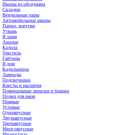
Иконы из обсидиана
Складни
Венчальные пары
Автомобильные иконы
Панно, хоругви
Утварь
В храм
Аналои
Кадила
Текстиль
Гайтаны
В дом
Кадильницы
Лампады
Подсвечники
Кресты и распятия
Поминальные записки и бланки
Полки для икон
Прямые
Угловые
Одноярусные
Двухъярусные
Трехъярусные
Многоярусные
Иконостасы