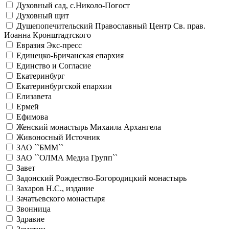
Духовный сад, с.Николо-Погост
Духовный щит
Душепопечительский Православный Центр Св. прав.
Иоанна Кронштадтского
Евразия Экс-пресс
Единецко-Бричанская епархия
Единство и Согласие
Екатеринбург
Екатеринбургской епархии
Елизавета
Ермей
Ефимова
Женский монастырь Михаила Архангела
Живоносный Источник
ЗАО ``БММ``
ЗАО ``ОЛМА Медиа Групп``
Завет
Задонский Рождество-Богородицкий монастырь
Захаров Н.С., издание
Зачатьевского монастыря
Звонница
Здравие