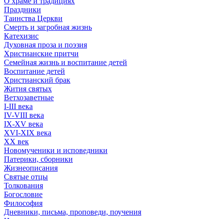
О храме и традициях
Праздники
Таинства Церкви
Смерть и загробная жизнь
Катехизис
Духовная проза и поэзия
Христианские притчи
Семейная жизнь и воспитание детей
Воспитание детей
Христианский брак
Жития святых
Ветхозаветные
I-III века
IV-VIII века
IX-XV века
XVI-XIX века
XX век
Новомученики и исповедники
Патерики, сборники
Жизнеописания
Святые отцы
Толкования
Богословие
Философия
Дневники, письма, проповеди, поучения