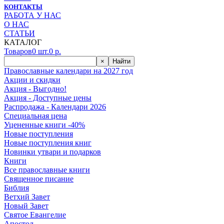
КОНТАКТЫ
РАБОТА У НАС
О НАС
СТАТЬИ
КАТАЛОГ
Товаров
0
шт.
0
р.
×
Найти
Православные календари на 2027 год
Акции и скидки
Акция - Выгодно!
Акция - Доступные цены
Распродажа - Календари 2026
Специальная цена
Уцененные книги -40%
Новые поступления
Новые поступления книг
Новинки утвари и подарков
Книги
Все православные книги
Священное писание
Библия
Ветхий Завет
Новый Завет
Святое Евангелие
Апостол