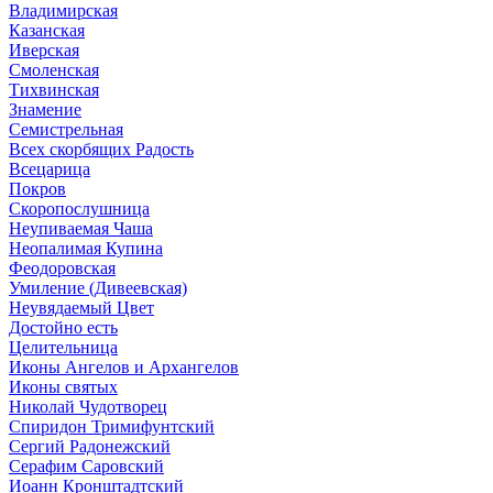
Владимирская
Казанская
Иверская
Смоленская
Тихвинская
Знамение
Семистрельная
Всех скорбящих Радость
Всецарица
Покров
Скоропослушница
Неупиваемая Чаша
Неопалимая Купина
Феодоровская
Умиление (Дивеевская)
Неувядаемый Цвет
Достойно есть
Целительница
Иконы Ангелов и Архангелов
Иконы святых
Николай Чудотворец
Спиридон Тримифунтский
Сергий Радонежский
Серафим Саровский
Иоанн Кронштадтский