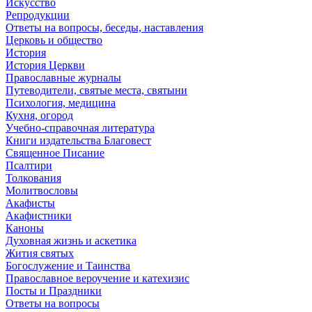
Искусство
Репродукции
Ответы на вопросы, беседы, наставления
Церковь и общество
История
История Церкви
Православные журналы
Путеводители, святые места, святыни
Психология, медицина
Кухня, огород
Учебно-справочная литература
Книги издательства Благовест
Священное Писание
Псалтири
Толкования
Молитвословы
Акафисты
Акафистники
Каноны
Духовная жизнь и аскетика
Жития святых
Богослужение и Таинства
Православное вероучение и катехизис
Посты и Праздники
Ответы на вопросы