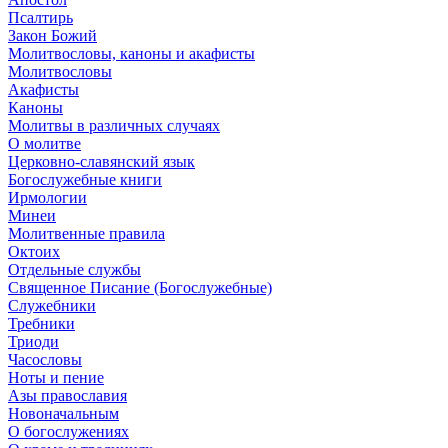
Псалтирь
Закон Божий
Молитвословы, каноны и акафисты
Молитвословы
Акафисты
Каноны
Молитвы в различных случаях
О молитве
Церковно-славянский язык
Богослужебные книги
Ирмологии
Минеи
Молитвенные правила
Октоих
Отдельные службы
Священное Писание (Богослужебные)
Служебники
Требники
Триоди
Часословы
Ноты и пение
Азы православия
Новоначальным
О богослужениях