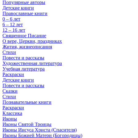
Популярные авторы
Детские книги
Православные книги
0 – 6 лет
6 – 12 лет
12 – 16 лет
Священное Писание
О вере, Церкви, праздниках
Жития, жизнеописания
Стихи
Повести и рассказы
Художественная литература
Учебная литература
Раскраски
Детские книги
Повести и рассказы
Сказки
Стихи
Познавательные книги
Раскраски
Классика
Иконы
Иконы Святой Троицы
Иконы Иисуса Христа (Спасителя)
Иконы Божией Матери (Богородицы)