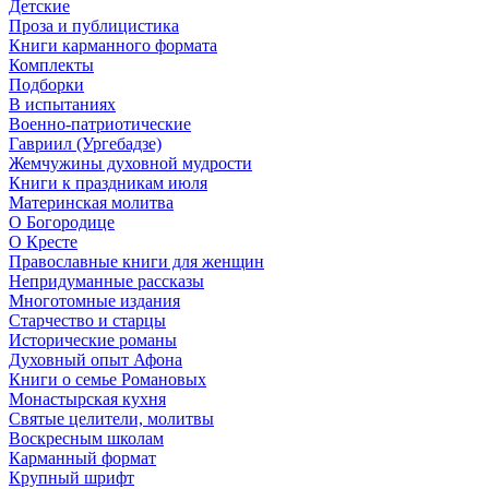
Детские
Проза и публицистика
Книги карманного формата
Комплекты
Подборки
В испытаниях
Военно-патриотические
Гавриил (Ургебадзе)
Жемчужины духовной мудрости
Книги к праздникам июля
Материнская молитва
О Богородице
О Кресте
Православные книги для женщин
Непридуманные рассказы
Многотомные издания
Старчество и старцы
Исторические романы
Духовный опыт Афона
Книги о семье Романовых
Монастырская кухня
Святые целители, молитвы
Воскресным школам
Карманный формат
Крупный шрифт