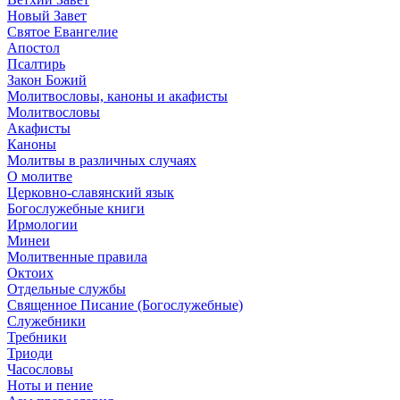
Новый Завет
Святое Евангелие
Апостол
Псалтирь
Закон Божий
Молитвословы, каноны и акафисты
Молитвословы
Акафисты
Каноны
Молитвы в различных случаях
О молитве
Церковно-славянский язык
Богослужебные книги
Ирмологии
Минеи
Молитвенные правила
Октоих
Отдельные службы
Священное Писание (Богослужебные)
Служебники
Требники
Триоди
Часословы
Ноты и пение