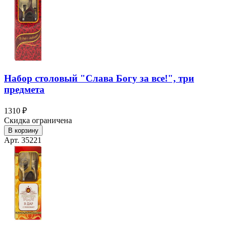
Набор столовый "Слава Богу за все!", три
предмета
1310 ₽
Скидка ограничена
В корзину
Арт. 35221