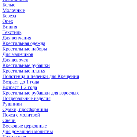
Белые
Молочные
Береза
Орех
Вишня
Текстиль
Для венчания
Крестильная одежда
Крестильные наборы
Для мальчиков
Для девочек
Крестильные рубашки
Крестильные платья
Полотенца и пеленки для Крещения
Возраст до 1 года
Возраст 1-2 года
Крестильные рубашки для взрослых
Погребальные изделия
Рушники
Сумки, просфорницы
Пояса с молитвой
Свечи
Восковые церковные
Для домашней молитвы
Кадильные