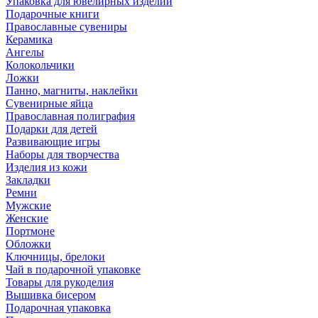
Упаковка для ювелирных изделий
Подарочные книги
Православные сувениры
Керамика
Ангелы
Колокольчики
Ложки
Панно, магниты, наклейки
Сувенирные яйца
Православная полиграфия
Подарки для детей
Развивающие игры
Наборы для творчества
Изделия из кожи
Закладки
Ремни
Мужские
Женские
Портмоне
Обложки
Ключницы, брелоки
Чай в подарочной упаковке
Товары для рукоделия
Вышивка бисером
Подарочная упаковка