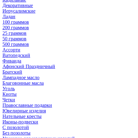
Декоративные
Иерусалимские
Ладан
100 граммов
200 граммов
25 граммов
50 граммов
500 граммов
Ассорти
Ватопедский
Фиваида
Афонский Праздничный
Братский
Лампадное масло
Благовонные масла
Уголь
Киоты
Четки
Православные подарки
Ювелирные изделия
Нательные кресты
Иконы-подвески
С позолотой
Без позолоты