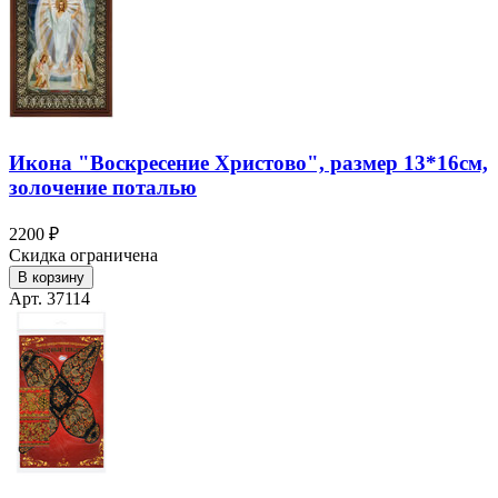
Икона "Воскресение Христово", размер 13*16см,
золочение поталью
2200 ₽
Скидка ограничена
В корзину
Арт. 37114