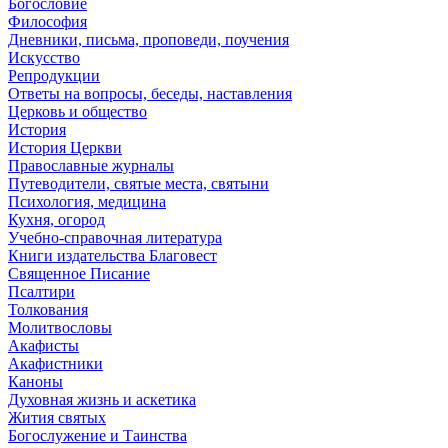
Богословие
Философия
Дневники, письма, проповеди, поучения
Искусство
Репродукции
Ответы на вопросы, беседы, наставления
Церковь и общество
История
История Церкви
Православные журналы
Путеводители, святые места, святыни
Психология, медицина
Кухня, огород
Учебно-справочная литература
Книги издательства Благовест
Священное Писание
Псалтири
Толкования
Молитвословы
Акафисты
Акафистники
Каноны
Духовная жизнь и аскетика
Жития святых
Богослужение и Таинства