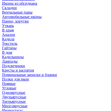
Иконы из обсидиана
Складни
Венчальные пары
Автомобильные иконы
Панно, хоругви
Утварь
В храм
Аналои
Кадила
Текстиль
Гайтаны
В дом
Кадильницы
Лампады
Подсвечники
Кресты и распятия
Поминальные записки и бланки
Полки для икон
Прямые
Угловые
Одноярусные
Двухъярусные
Трехъярусные
Многоярусные
Иконостасы