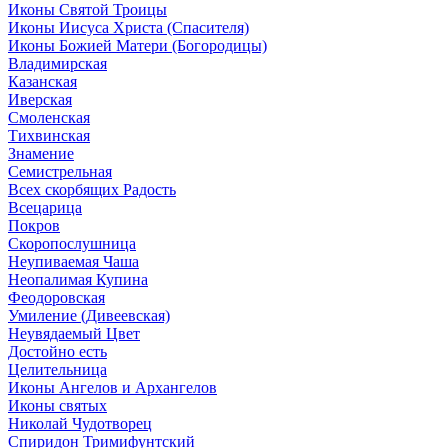
Иконы Святой Троицы
Иконы Иисуса Христа (Спасителя)
Иконы Божией Матери (Богородицы)
Владимирская
Казанская
Иверская
Смоленская
Тихвинская
Знамение
Семистрельная
Всех скорбящих Радость
Всецарица
Покров
Скоропослушница
Неупиваемая Чаша
Неопалимая Купина
Феодоровская
Умиление (Дивеевская)
Неувядаемый Цвет
Достойно есть
Целительница
Иконы Ангелов и Архангелов
Иконы святых
Николай Чудотворец
Спиридон Тримифунтский