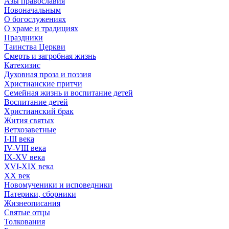
Азы православия
Новоначальным
О богослужениях
О храме и традициях
Праздники
Таинства Церкви
Смерть и загробная жизнь
Катехизис
Духовная проза и поэзия
Христианские притчи
Семейная жизнь и воспитание детей
Воспитание детей
Христианский брак
Жития святых
Ветхозаветные
I-III века
IV-VIII века
IX-XV века
XVI-XIX века
XX век
Новомученики и исповедники
Патерики, сборники
Жизнеописания
Святые отцы
Толкования