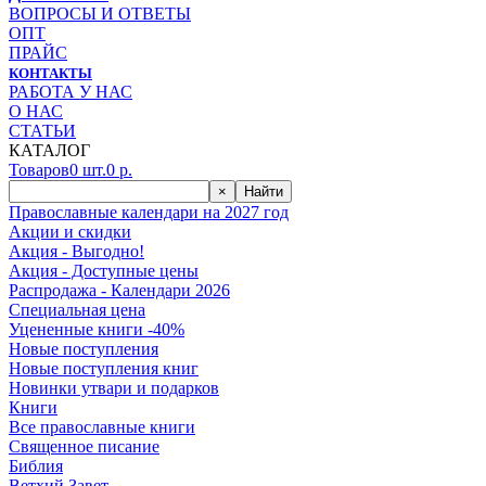
ВОПРОСЫ И ОТВЕТЫ
ОПТ
ПРАЙС
КОНТАКТЫ
РАБОТА У НАС
О НАС
СТАТЬИ
КАТАЛОГ
Товаров
0
шт.
0
р.
×
Найти
Православные календари на 2027 год
Акции и скидки
Акция - Выгодно!
Акция - Доступные цены
Распродажа - Календари 2026
Специальная цена
Уцененные книги -40%
Новые поступления
Новые поступления книг
Новинки утвари и подарков
Книги
Все православные книги
Священное писание
Библия
Ветхий Завет