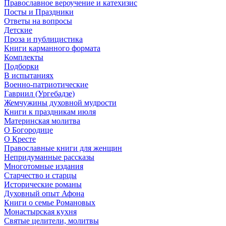
Православное вероучение и катехизис
Посты и Праздники
Ответы на вопросы
Детские
Проза и публицистика
Книги карманного формата
Комплекты
Подборки
В испытаниях
Военно-патриотические
Гавриил (Ургебадзе)
Жемчужины духовной мудрости
Книги к праздникам июля
Материнская молитва
О Богородице
О Кресте
Православные книги для женщин
Непридуманные рассказы
Многотомные издания
Старчество и старцы
Исторические романы
Духовный опыт Афона
Книги о семье Романовых
Монастырская кухня
Святые целители, молитвы