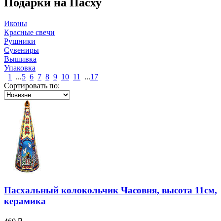
Подарки на Пасху
Иконы
Красные свечи
Рушники
Сувениры
Вышивка
Упаковка
1
...
5
6
7
8
9
10
11
...
17
Сортировать по:
Пасхальный колокольчик Часовня, высота 11см,
керамика