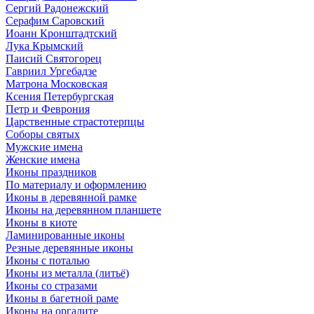
Сергий Радонежский
Серафим Саровский
Иоанн Кронштадтский
Лука Крымский
Паисий Святогорец
Гавриил Ургебадзе
Матрона Московская
Ксения Петербургская
Петр и Феврония
Царственные страстотерпцы
Соборы святых
Мужские имена
Женские имена
Иконы праздников
По материалу и оформлению
Иконы в деревянной рамке
Иконы на деревянном планшете
Иконы в киоте
Ламинированные иконы
Резные деревянные иконы
Иконы с поталью
Иконы из металла (литьё)
Иконы со стразами
Иконы в багетной раме
Иконы на оргалите