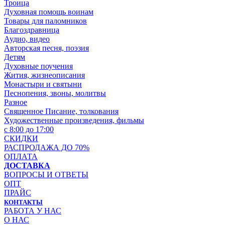
Троица
Духовная помощь воинам
Товары для паломников
Благоздравница
Аудио, видео
Авторская песня, поэзия
Детям
Духовные поучения
Жития, жизнеописания
Монастыри и святыни
Песнопения, звоны, молитвы
Разное
Священное Писание, толкования
Художественные произведения, фильмы
с 8:00 до 17:00
СКИДКИ
РАСПРОДАЖА ДО 70%
ОПЛАТА
ДОСТАВКА
ВОПРОСЫ И ОТВЕТЫ
ОПТ
ПРАЙС
КОНТАКТЫ
РАБОТА У НАС
О НАС