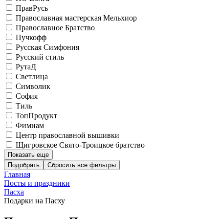
ПравРусь
Православная мастерская Мельхиор
Православное Братство
Пучкофф
Русская Симфония
Русский стиль
РутаД
Светлица
Символик
София
Тиль
ТопПродукт
Фимиам
Центр православной вышивки
Щигровское Свято-Троицкое братство
Показать еще
Подобрать
Главная
Посты и праздники
Пасха
Подарки на Пасху