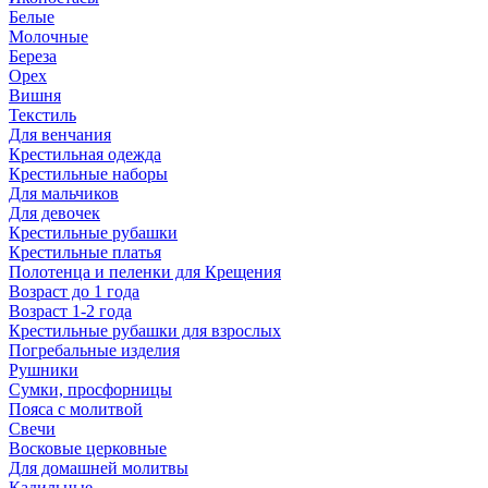
Белые
Молочные
Береза
Орех
Вишня
Текстиль
Для венчания
Крестильная одежда
Крестильные наборы
Для мальчиков
Для девочек
Крестильные рубашки
Крестильные платья
Полотенца и пеленки для Крещения
Возраст до 1 года
Возраст 1-2 года
Крестильные рубашки для взрослых
Погребальные изделия
Рушники
Сумки, просфорницы
Пояса с молитвой
Свечи
Восковые церковные
Для домашней молитвы
Кадильные