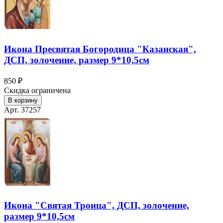
Икона Пресвятая Богородица "Казанская",
ДСП, золочение, размер 9*10,5см
850 ₽
Скидка ограничена
В корзину
Арт. 37257
Икона "Святая Троица", ДСП, золочение,
размер 9*10,5см