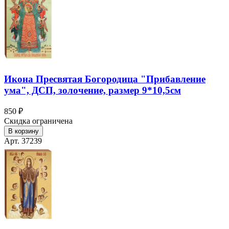
Икона Пресвятая Богородица "Прибавление
ума", ДСП, золочение, размер 9*10,5см
850 ₽
Скидка ограничена
В корзину
Арт. 37239