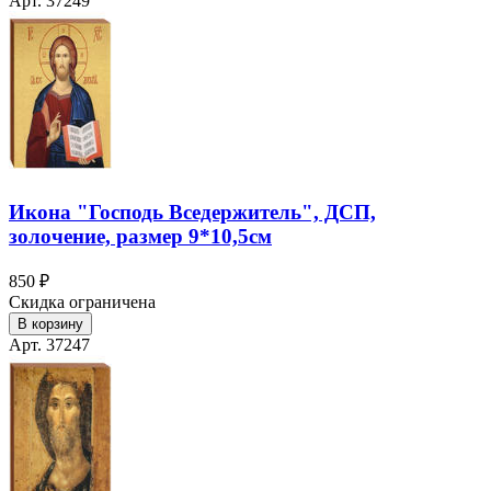
Арт. 37249
Икона "Господь Вседержитель", ДСП,
золочение, размер 9*10,5см
850 ₽
Скидка ограничена
В корзину
Арт. 37247