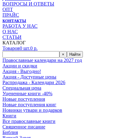
ВОПРОСЫ И ОТВЕТЫ
ОПТ
ПРАЙС
КОНТАКТЫ
РАБОТА У НАС
О НАС
СТАТЬИ
КАТАЛОГ
Товаров
0
шт.
0
р.
×
Найти
Православные календари на 2027 год
Акции и скидки
Акция - Выгодно!
Акция - Доступные цены
Распродажа - Календари 2026
Специальная цена
Уцененные книги -40%
Новые поступления
Новые поступления книг
Новинки утвари и подарков
Книги
Все православные книги
Священное писание
Библия
Ветхий Завет