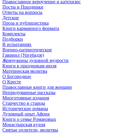
Православное вероучение и катехизис
Посты и Праздники
Ответы на вопросы
Детские
Проза и публицистика
Книги карманного формата
Комплекты
Подборки
В испытаниях
Военно-патриотические
Гавриил (Ургебадзе)
Жемчужины духовной мудрости
Книги к праздникам июля
Материнская молитва
О Богородице
О Кресте
Православные книги для женщин
Непридуманные рассказы
Многотомные издания
Старчество и старцы
Исторические романы
Духовный опыт Афона
Книги о семье Романовых
Монастырская кухня
Святые целители, молитвы