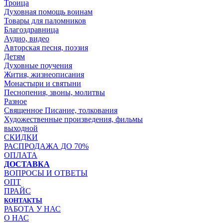
Троица
Духовная помощь воинам
Товары для паломников
Благоздравница
Аудио, видео
Авторская песня, поэзия
Детям
Духовные поучения
Жития, жизнеописания
Монастыри и святыни
Песнопения, звоны, молитвы
Разное
Священное Писание, толкования
Художественные произведения, фильмы
выходной
СКИДКИ
РАСПРОДАЖА ДО 70%
ОПЛАТА
ДОСТАВКА
ВОПРОСЫ И ОТВЕТЫ
ОПТ
ПРАЙС
КОНТАКТЫ
РАБОТА У НАС
О НАС