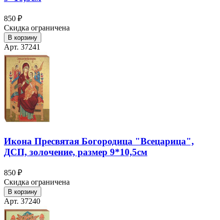
850 ₽
Скидка ограничена
В корзину
Арт. 37241
Икона Пресвятая Богородица "Всецарица",
ДСП, золочение, размер 9*10,5см
850 ₽
Скидка ограничена
В корзину
Арт. 37240