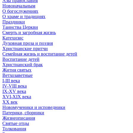
Азы православия
Новоначальным
О богослужениях
О храме и традициях
Праздники
Таинства Церкви
Смерть и загробная жизнь
Катехизис
Духовная проза и поэзия
Христианские притчи
Семейная жизнь и воспитание детей
Воспитание детей
Христианский брак
Жития святых
Ветхозаветные
I-III века
IV-VIII века
IX-XV века
XVI-XIX века
XX век
Новомученики и исповедники
Патерики, сборники
Жизнеописания
Святые отцы
Толкования