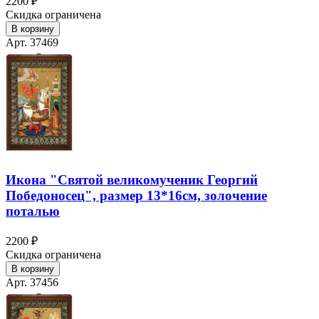
2200 ₽
Скидка ограничена
В корзину
Арт. 37469
Икона "Святой великомученик Георгий
Победоносец", размер 13*16см, золочение
поталью
2200 ₽
Скидка ограничена
В корзину
Арт. 37456