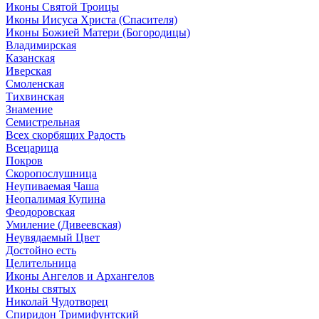
Иконы Святой Троицы
Иконы Иисуса Христа (Спасителя)
Иконы Божией Матери (Богородицы)
Владимирская
Казанская
Иверская
Смоленская
Тихвинская
Знамение
Семистрельная
Всех скорбящих Радость
Всецарица
Покров
Скоропослушница
Неупиваемая Чаша
Неопалимая Купина
Феодоровская
Умиление (Дивеевская)
Неувядаемый Цвет
Достойно есть
Целительница
Иконы Ангелов и Архангелов
Иконы святых
Николай Чудотворец
Спиридон Тримифунтский