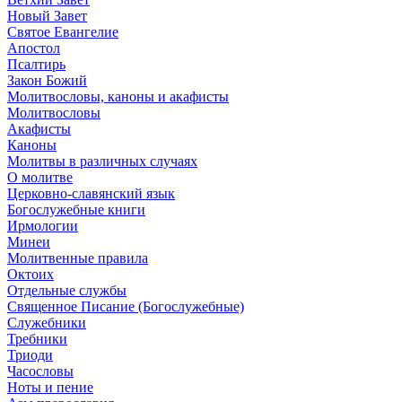
Новый Завет
Святое Евангелие
Апостол
Псалтирь
Закон Божий
Молитвословы, каноны и акафисты
Молитвословы
Акафисты
Каноны
Молитвы в различных случаях
О молитве
Церковно-славянский язык
Богослужебные книги
Ирмологии
Минеи
Молитвенные правила
Октоих
Отдельные службы
Священное Писание (Богослужебные)
Служебники
Требники
Триоди
Часословы
Ноты и пение