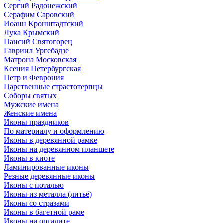
Сергий Радонежский
Серафим Саровский
Иоанн Кронштадтский
Лука Крымский
Паисий Святогорец
Гавриил Ургебадзе
Матрона Московская
Ксения Петербургская
Петр и Феврония
Царственные страстотерпцы
Соборы святых
Мужские имена
Женские имена
Иконы праздников
По материалу и оформлению
Иконы в деревянной рамке
Иконы на деревянном планшете
Иконы в киоте
Ламинированные иконы
Резные деревянные иконы
Иконы с поталью
Иконы из металла (литьё)
Иконы со стразами
Иконы в багетной раме
Иконы на оргалите