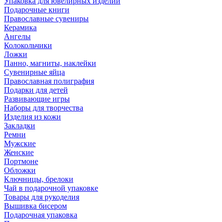
Упаковка для ювелирных изделий
Подарочные книги
Православные сувениры
Керамика
Ангелы
Колокольчики
Ложки
Панно, магниты, наклейки
Сувенирные яйца
Православная полиграфия
Подарки для детей
Развивающие игры
Наборы для творчества
Изделия из кожи
Закладки
Ремни
Мужские
Женские
Портмоне
Обложки
Ключницы, брелоки
Чай в подарочной упаковке
Товары для рукоделия
Вышивка бисером
Подарочная упаковка