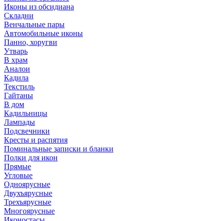
Иконы из обсидиана
Складни
Венчальные пары
Автомобильные иконы
Панно, хоругви
Утварь
В храм
Аналои
Кадила
Текстиль
Гайтаны
В дом
Кадильницы
Лампады
Подсвечники
Кресты и распятия
Поминальные записки и бланки
Полки для икон
Прямые
Угловые
Одноярусные
Двухъярусные
Трехъярусные
Многоярусные
Иконостасы