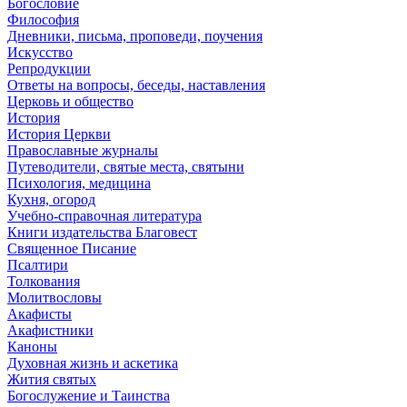
Богословие
Философия
Дневники, письма, проповеди, поучения
Искусство
Репродукции
Ответы на вопросы, беседы, наставления
Церковь и общество
История
История Церкви
Православные журналы
Путеводители, святые места, святыни
Психология, медицина
Кухня, огород
Учебно-справочная литература
Книги издательства Благовест
Священное Писание
Псалтири
Толкования
Молитвословы
Акафисты
Акафистники
Каноны
Духовная жизнь и аскетика
Жития святых
Богослужение и Таинства