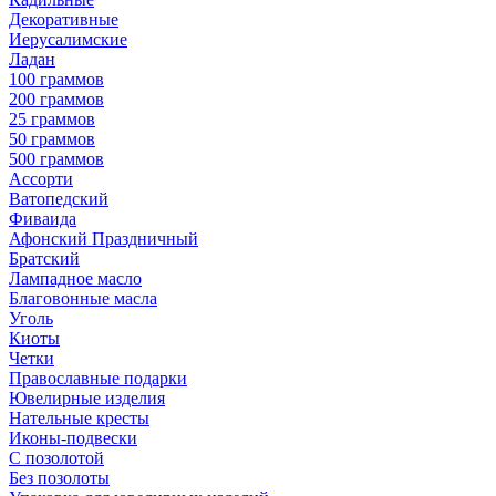
Декоративные
Иерусалимские
Ладан
100 граммов
200 граммов
25 граммов
50 граммов
500 граммов
Ассорти
Ватопедский
Фиваида
Афонский Праздничный
Братский
Лампадное масло
Благовонные масла
Уголь
Киоты
Четки
Православные подарки
Ювелирные изделия
Нательные кресты
Иконы-подвески
С позолотой
Без позолоты