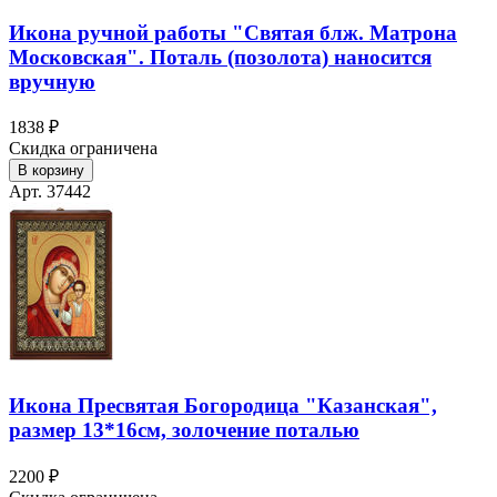
Икона ручной работы "Святая блж. Матрона
Московская". Поталь (позолота) наносится
вручную
1838 ₽
Скидка ограничена
В корзину
Арт. 37442
Икона Пресвятая Богородица "Казанская",
размер 13*16см, золочение поталью
2200 ₽