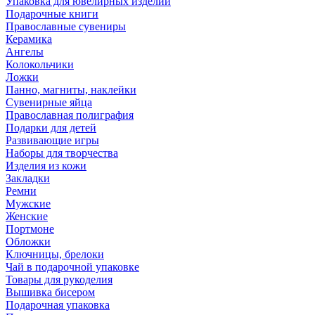
Упаковка для ювелирных изделий
Подарочные книги
Православные сувениры
Керамика
Ангелы
Колокольчики
Ложки
Панно, магниты, наклейки
Сувенирные яйца
Православная полиграфия
Подарки для детей
Развивающие игры
Наборы для творчества
Изделия из кожи
Закладки
Ремни
Мужские
Женские
Портмоне
Обложки
Ключницы, брелоки
Чай в подарочной упаковке
Товары для рукоделия
Вышивка бисером
Подарочная упаковка