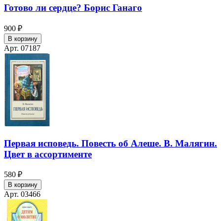
Готово ли сердце? Борис Ганаго
900 ₽
В корзину
Арт. 07187
Первая исповедь. Повесть об Алеше. В. Малягин.
Цвет в ассортименте
580 ₽
В корзину
Арт. 03466