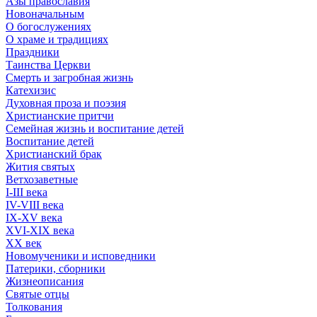
Азы православия
Новоначальным
О богослужениях
О храме и традициях
Праздники
Таинства Церкви
Смерть и загробная жизнь
Катехизис
Духовная проза и поэзия
Христианские притчи
Семейная жизнь и воспитание детей
Воспитание детей
Христианский брак
Жития святых
Ветхозаветные
I-III века
IV-VIII века
IX-XV века
XVI-XIX века
XX век
Новомученики и исповедники
Патерики, сборники
Жизнеописания
Святые отцы
Толкования