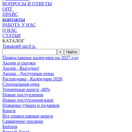
ВОПРОСЫ И ОТВЕТЫ
ОПТ
ПРАЙС
КОНТАКТЫ
РАБОТА У НАС
О НАС
СТАТЬИ
КАТАЛОГ
Товаров
0
шт.
0
р.
×
Найти
Православные календари на 2027 год
Акции и скидки
Акция - Выгодно!
Акция - Доступные цены
Распродажа - Календари 2026
Специальная цена
Уцененные книги -40%
Новые поступления
Новые поступления книг
Новинки утвари и подарков
Книги
Все православные книги
Священное писание
Библия
Ветхий Завет