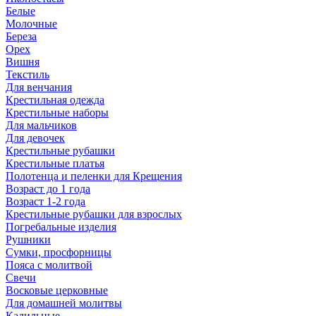
Белые
Молочные
Береза
Орех
Вишня
Текстиль
Для венчания
Крестильная одежда
Крестильные наборы
Для мальчиков
Для девочек
Крестильные рубашки
Крестильные платья
Полотенца и пеленки для Крещения
Возраст до 1 года
Возраст 1-2 года
Крестильные рубашки для взрослых
Погребальные изделия
Рушники
Сумки, просфорницы
Пояса с молитвой
Свечи
Восковые церковные
Для домашней молитвы
Кадильные