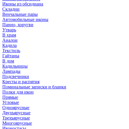
Иконы из обсидиана
Складни
Венчальные пары
Автомобильные иконы
Панно, хоругви
Утварь
В храм
Аналои
Кадила
Текстиль
Гайтаны
В дом
Кадильницы
Лампады
Подсвечники
Кресты и распятия
Поминальные записки и бланки
Полки для икон
Прямые
Угловые
Одноярусные
Двухъярусные
Трехъярусные
Многоярусные
Иконостасы