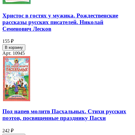
Христос в гостях у мужика. Рождественские
рассказы русских писателей. Николай
Семенович Лесков
155 ₽
В корзину
Арт. 10945
Под напев молитв Пасхальных. Стихи русских
поэтов, посвященные празднику Пасхи
242 ₽