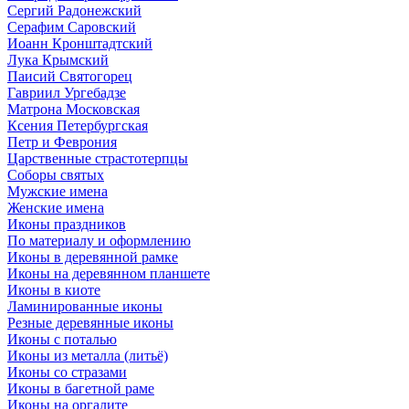
Сергий Радонежский
Серафим Саровский
Иоанн Кронштадтский
Лука Крымский
Паисий Святогорец
Гавриил Ургебадзе
Матрона Московская
Ксения Петербургская
Петр и Феврония
Царственные страстотерпцы
Соборы святых
Мужские имена
Женские имена
Иконы праздников
По материалу и оформлению
Иконы в деревянной рамке
Иконы на деревянном планшете
Иконы в киоте
Ламинированные иконы
Резные деревянные иконы
Иконы с поталью
Иконы из металла (литьё)
Иконы со стразами
Иконы в багетной раме
Иконы на оргалите