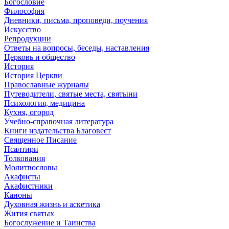
Богословие
Философия
Дневники, письма, проповеди, поучения
Искусство
Репродукции
Ответы на вопросы, беседы, наставления
Церковь и общество
История
История Церкви
Православные журналы
Путеводители, святые места, святыни
Психология, медицина
Кухня, огород
Учебно-справочная литература
Книги издательства Благовест
Священное Писание
Псалтири
Толкования
Молитвословы
Акафисты
Акафистники
Каноны
Духовная жизнь и аскетика
Жития святых
Богослужение и Таинства