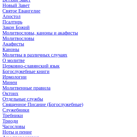
Новый Завет
Святое Евангелие
Апостол
Псалтирь
Закон Божий
Молитвословы, каноны и акафисты
Молитвословы
Акафисты
Каноны
Молитвы в различных случаях
О молитве
Церковно-славянский язык
Богослужебные книги
Ирмологии
Минеи
Молитвенные правила
Октоих
Отдельные службы
Священное Писание (Богослужебные)
Служебники
Требники
Триоди
Часословы
Ноты и пение