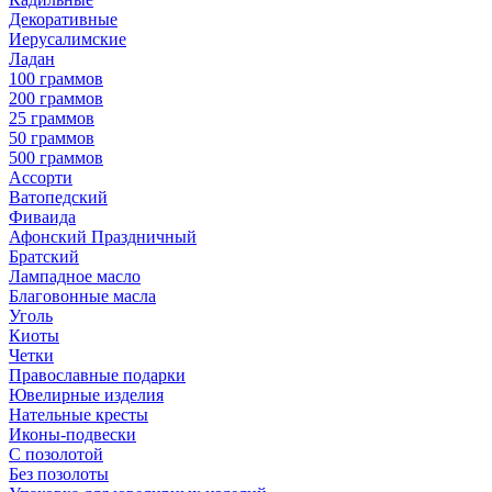
Декоративные
Иерусалимские
Ладан
100 граммов
200 граммов
25 граммов
50 граммов
500 граммов
Ассорти
Ватопедский
Фиваида
Афонский Праздничный
Братский
Лампадное масло
Благовонные масла
Уголь
Киоты
Четки
Православные подарки
Ювелирные изделия
Нательные кресты
Иконы-подвески
С позолотой
Без позолоты