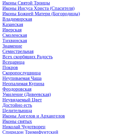
Иконы Святой Троицы
Иконы Иисуса Христа (Спасителя)
Иконы Божией Матери (Богородицы)
Владимирская
Казанская
Иверская
Смоленская
Тихвинская
Знамение
Семистрельная
Всех скорбящих Радость
Всецарица
Покров
Скоропослушница
Неупиваемая Чаша
Неопалимая Купина
Феодоровская
Умиление (Дивеевская)
Неувядаемый Цвет
Достойно есть
Целительница
Иконы Ангелов и Архангелов
Иконы святых
Николай Чудотворец
Спиридон Тримифунтский