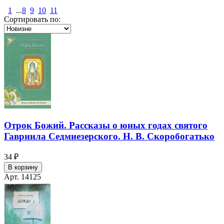
1
...
8
9
10
11
Сортировать по:
Отрок Божий. Рассказы о юных годах святого
Гавриила Седмиезерского. Н. В. Скоробогатько
34 ₽
В корзину
Арт. 14125