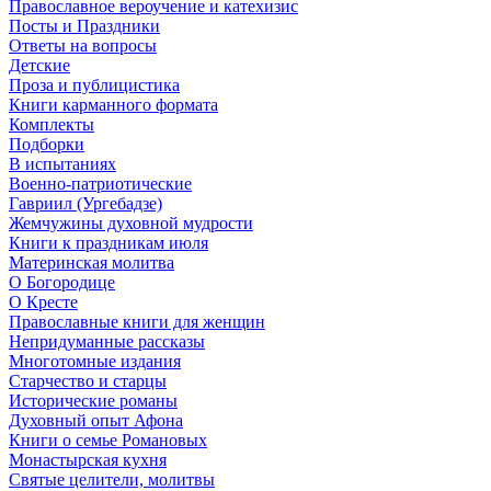
Православное вероучение и катехизис
Посты и Праздники
Ответы на вопросы
Детские
Проза и публицистика
Книги карманного формата
Комплекты
Подборки
В испытаниях
Военно-патриотические
Гавриил (Ургебадзе)
Жемчужины духовной мудрости
Книги к праздникам июля
Материнская молитва
О Богородице
О Кресте
Православные книги для женщин
Непридуманные рассказы
Многотомные издания
Старчество и старцы
Исторические романы
Духовный опыт Афона
Книги о семье Романовых
Монастырская кухня
Святые целители, молитвы