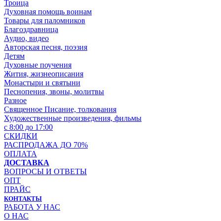
Троица
Духовная помощь воинам
Товары для паломников
Благоздравница
Аудио, видео
Авторская песня, поэзия
Детям
Духовные поучения
Жития, жизнеописания
Монастыри и святыни
Песнопения, звоны, молитвы
Разное
Священное Писание, толкования
Художественные произведения, фильмы
с 8:00 до 17:00
СКИДКИ
РАСПРОДАЖА ДО 70%
ОПЛАТА
ДОСТАВКА
ВОПРОСЫ И ОТВЕТЫ
ОПТ
ПРАЙС
КОНТАКТЫ
РАБОТА У НАС
О НАС