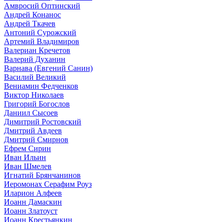
Амвросий Оптинский
Андрей Конанос
Андрей Ткачев
Антоний Сурожский
Артемий Владимиров
Валериан Кречетов
Валерий Духанин
Варнава (Евгений Санин)
Василий Великий
Вениамин Федченков
Виктор Николаев
Григорий Богослов
Даниил Сысоев
Димитрий Ростовский
Дмитрий Авдеев
Дмитрий Смирнов
Ефрем Сирин
Иван Ильин
Иван Шмелев
Игнатий Брянчанинов
Иеромонах Серафим Роуз
Иларион Алфеев
Иоанн Дамаскин
Иоанн Златоуст
Иоанн Крестьянкин