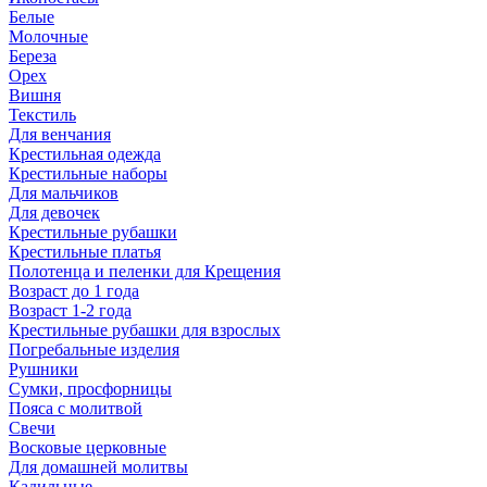
Белые
Молочные
Береза
Орех
Вишня
Текстиль
Для венчания
Крестильная одежда
Крестильные наборы
Для мальчиков
Для девочек
Крестильные рубашки
Крестильные платья
Полотенца и пеленки для Крещения
Возраст до 1 года
Возраст 1-2 года
Крестильные рубашки для взрослых
Погребальные изделия
Рушники
Сумки, просфорницы
Пояса с молитвой
Свечи
Восковые церковные
Для домашней молитвы
Кадильные