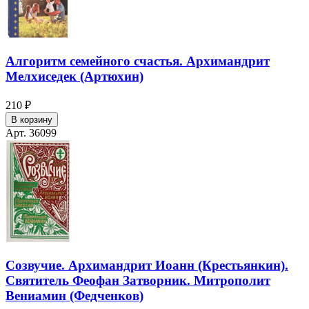
Алгоритм семейного счастья. Архимандрит
Мелхиседек (Артюхин)
210 ₽
В корзину
Арт. 36099
Созвучие. Архимандрит Иоанн (Крестьянкин).
Святитель Феофан Затворник. Митрополит
Вениамин (Федченков)