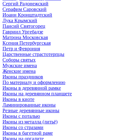
Сергий Радонежский
Серафим Саровский
Иоанн Кронштадтский
Лука Крымский
Паисий Святогорец
Гавриил Ургебадзе
Матрона Московская
Ксения Петербургская
Петр и Феврония
Царственные страстотерпцы
Соборы святых
Мужские имена
Женские имена
Иконы праздников
По материалу и оформлению
Иконы в деревянной рамке
Иконы на деревянном планшете
Иконы в киоте
Ламинированные иконы
Резные деревянные иконы
Иконы с поталью
Иконы из металла (литьё)
Иконы со стразами
Иконы в багетной раме
Иконы на оргалите