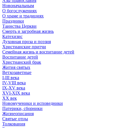
Азы православия
Новоначальным
О богослужениях
О храме и традициях
Праздники
Таинства Церкви
Смерть и загробная жизнь
Катехизис
Духовная проза и поэзия
Христианские притчи
Семейная жизнь и воспитание детей
Воспитание детей
Христианский брак
Жития святых
Ветхозаветные
I-III века
IV-VIII века
IX-XV века
XVI-XIX века
XX век
Новомученики и исповедники
Патерики, сборники
Жизнеописания
Святые отцы
Толкования