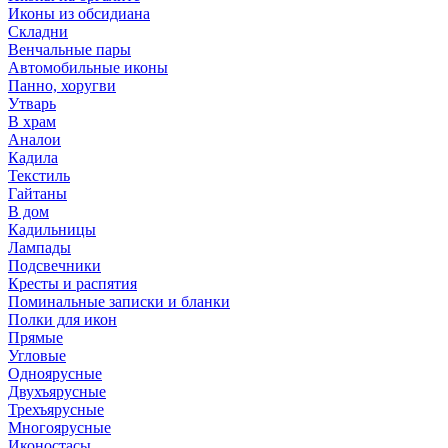
Иконы из обсидиана
Складни
Венчальные пары
Автомобильные иконы
Панно, хоругви
Утварь
В храм
Аналои
Кадила
Текстиль
Гайтаны
В дом
Кадильницы
Лампады
Подсвечники
Кресты и распятия
Поминальные записки и бланки
Полки для икон
Прямые
Угловые
Одноярусные
Двухъярусные
Трехъярусные
Многоярусные
Иконостасы