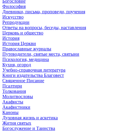
Богословие
Философия
Дневники, письма, проповеди, поучения
Искусство
Репродукции
Ответы на вопросы, беседы, наставления
Церковь и общество
История
История Церкви
Православные журналы
Путеводители, святые места, святыни
Психология, медицина
Кухня, огород
Учебно-справочная литература
Книги издательства Благовест
Священное Писание
Псалтири
Толкования
Молитвословы
Акафисты
Акафистники
Каноны
Духовная жизнь и аскетика
Жития святых
Богослужение и Таинства