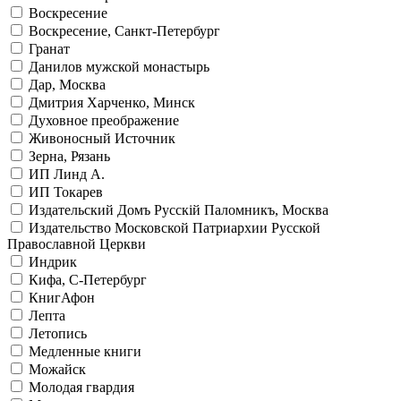
Воскресение
Воскресение, Санкт-Петербург
Гранат
Данилов мужской монастырь
Дар, Москва
Дмитрия Харченко, Минск
Духовное преображение
Живоносный Источник
Зерна, Рязань
ИП Линд А.
ИП Токарев
Издательский Домъ Русскiй Паломникъ, Москва
Издательство Московской Патриархии Русской
Православной Церкви
Индрик
Кифа, С-Петербург
КнигАфон
Лепта
Летопись
Медленные книги
Можайск
Молодая гвардия