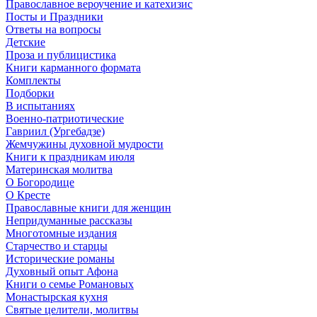
Православное вероучение и катехизис
Посты и Праздники
Ответы на вопросы
Детские
Проза и публицистика
Книги карманного формата
Комплекты
Подборки
В испытаниях
Военно-патриотические
Гавриил (Ургебадзе)
Жемчужины духовной мудрости
Книги к праздникам июля
Материнская молитва
О Богородице
О Кресте
Православные книги для женщин
Непридуманные рассказы
Многотомные издания
Старчество и старцы
Исторические романы
Духовный опыт Афона
Книги о семье Романовых
Монастырская кухня
Святые целители, молитвы