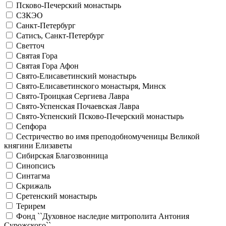
Псково-Печерский монастырь
СЗКЭО
Санкт-Петербург
Сатисъ, Санкт-Петербург
Светточ
Святая Гора
Святая Гора Афон
Свято-Елисаветинский монастырь
Свято-Елисаветинского монастыря, Минск
Свято-Троицкая Сергиева Лавра
Свято-Успенская Почаевская Лавра
Свято-Успенский Псково-Печерский монастырь
Сепфора
Сестричество во имя преподобномученицы Великой
княгини Елизаветы
Сибирская Благозвонница
Синопсисъ
Синтагма
Скрижаль
Сретенский монастырь
Терирем
Фонд ``Духовное наследие митрополита Антония
Сурожского``