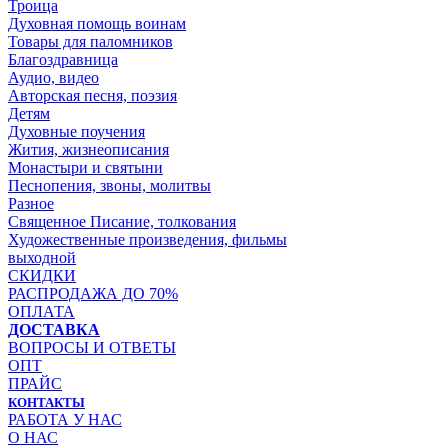
Троица
Духовная помощь воинам
Товары для паломников
Благоздравница
Аудио, видео
Авторская песня, поэзия
Детям
Духовные поучения
Жития, жизнеописания
Монастыри и святыни
Песнопения, звоны, молитвы
Разное
Священное Писание, толкования
Художественные произведения, фильмы
выходной
СКИДКИ
РАСПРОДАЖА ДО 70%
ОПЛАТА
ДОСТАВКА
ВОПРОСЫ И ОТВЕТЫ
ОПТ
ПРАЙС
КОНТАКТЫ
РАБОТА У НАС
О НАС