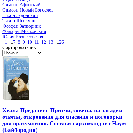
Симеон Афонский
Симеон Новый Богослов
Тихон Задонский
Тихон Шевкунов
Феофан Затворник
Филарет Московский
Юлия Вознесенская
1
...
7
8
9
10
11
12
13
...
26
Сортировать по:
Хвала Преданию. Притчи, советы, на загадки
ответы, откровения для спасения и поговорки
для вразумления. Составил архимандрит Наум
(Байбородин)