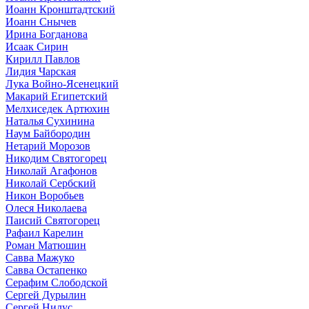
Иоанн Кронштадтский
Иоанн Снычев
Ирина Богданова
Исаак Сирин
Кирилл Павлов
Лидия Чарская
Лука Войно-Ясенецкий
Макарий Египетский
Мелхиседек Артюхин
Наталья Сухинина
Наум Байбородин
Нетарий Морозов
Никодим Святогорец
Николай Агафонов
Николай Сербский
Никон Воробьев
Олеся Николаева
Паисий Святогорец
Рафаил Карелин
Роман Матюшин
Савва Мажуко
Савва Остапенко
Серафим Слободской
Сергей Дурылин
Сергей Нилус