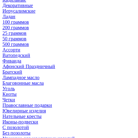
Декоративные
Иерусалимские
Ладан
100 граммов
200 граммов
25 граммов
50 граммов
500 граммов
Ассорти
Ватопедский
Фиваида
Афонский Праздничный
Братский
Лампадное масло
Благовонные масла
Уголь
Киоты
Четки
Православные подарки
Ювелирные изделия
Нательные кресты
Иконы-подвески
С позолотой
Без позолоты