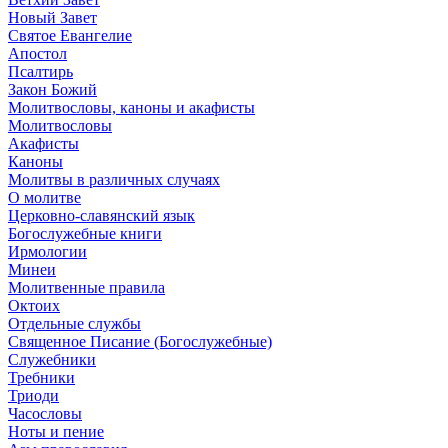
Новый Завет
Святое Евангелие
Апостол
Псалтирь
Закон Божий
Молитвословы, каноны и акафисты
Молитвословы
Акафисты
Каноны
Молитвы в различных случаях
О молитве
Церковно-славянский язык
Богослужебные книги
Ирмологии
Минеи
Молитвенные правила
Октоих
Отдельные службы
Священное Писание (Богослужебные)
Служебники
Требники
Триоди
Часословы
Ноты и пение