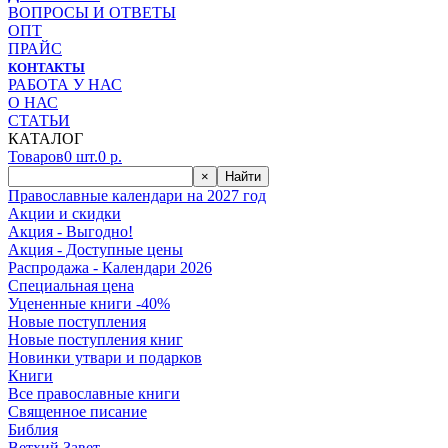
ВОПРОСЫ И ОТВЕТЫ
ОПТ
ПРАЙС
КОНТАКТЫ
РАБОТА У НАС
О НАС
СТАТЬИ
КАТАЛОГ
Товаров
0
шт.
0
р.
×
Найти
Православные календари на 2027 год
Акции и скидки
Акция - Выгодно!
Акция - Доступные цены
Распродажа - Календари 2026
Специальная цена
Уцененные книги -40%
Новые поступления
Новые поступления книг
Новинки утвари и подарков
Книги
Все православные книги
Священное писание
Библия
Ветхий Завет