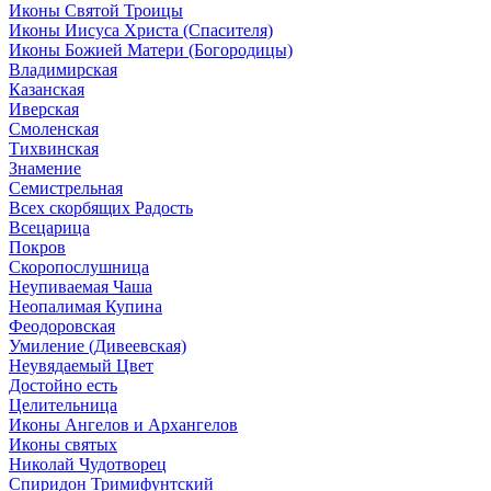
Иконы Святой Троицы
Иконы Иисуса Христа (Спасителя)
Иконы Божией Матери (Богородицы)
Владимирская
Казанская
Иверская
Смоленская
Тихвинская
Знамение
Семистрельная
Всех скорбящих Радость
Всецарица
Покров
Скоропослушница
Неупиваемая Чаша
Неопалимая Купина
Феодоровская
Умиление (Дивеевская)
Неувядаемый Цвет
Достойно есть
Целительница
Иконы Ангелов и Архангелов
Иконы святых
Николай Чудотворец
Спиридон Тримифунтский