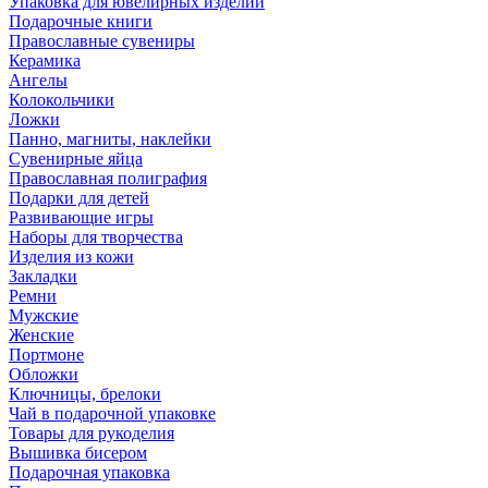
Упаковка для ювелирных изделий
Подарочные книги
Православные сувениры
Керамика
Ангелы
Колокольчики
Ложки
Панно, магниты, наклейки
Сувенирные яйца
Православная полиграфия
Подарки для детей
Развивающие игры
Наборы для творчества
Изделия из кожи
Закладки
Ремни
Мужские
Женские
Портмоне
Обложки
Ключницы, брелоки
Чай в подарочной упаковке
Товары для рукоделия
Вышивка бисером
Подарочная упаковка