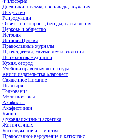
Философия
Дневники, письма, проповеди, поучения
Искусство
Репродукции
Ответы на вопросы, беседы, наставления
Церковь и общество
История
История Церкви
Православные журналы
Путеводители, святые места, святыни
Психология, медицина
Кухня, огород
Учебно-справочная литература
Книги издательства Благовест
Священное Писание
Псалтири
Толкования
Молитвословы
Акафисты
Акафистники
Каноны
Духовная жизнь и аскетика
Жития святых
Богослужение и Таинства
Православное вероучение и катехизис