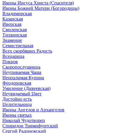
Иконы Иисуса Христа (Спасителя)
Иконы Божией Матери (Богородицы)
Владимирская
Казанская
Иверская
Смоленская
Тихвинская
Знамение
Семистрельная
Всех скорбящих Радость
Всецарица
Покров
Скоропослушница
Неупиваемая Чаша
Неопалимая Купина
Феодоровская
Умиление (Дивеевская)
Неувядаемый Цвет
Достойно есть
Целительница
Иконы Ангелов и Архангелов
Иконы святых
Николай Чудотворец
Спиридон Тримифунтский
Сергий Радонежский