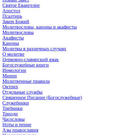
Святое Евангелие
Апостол
Псалтирь
Закон Божий
Молитвословы, каноны и акафисты
Молитвословы
Акафисты
Каноны
Молитвы в различных случаях
О молитве
Церковно-славянский язык
Богослужебные книги
Ирмологии
Минеи
Молитвенные правила
Октоих
Отдельные службы
Священное Писание (Богослужебные)
Служебники
Требники
Триоди
Часословы
Ноты и пение
Азы православия