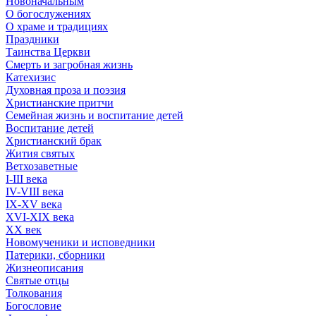
Новоначальным
О богослужениях
О храме и традициях
Праздники
Таинства Церкви
Смерть и загробная жизнь
Катехизис
Духовная проза и поэзия
Христианские притчи
Семейная жизнь и воспитание детей
Воспитание детей
Христианский брак
Жития святых
Ветхозаветные
I-III века
IV-VIII века
IX-XV века
XVI-XIX века
XX век
Новомученики и исповедники
Патерики, сборники
Жизнеописания
Святые отцы
Толкования
Богословие