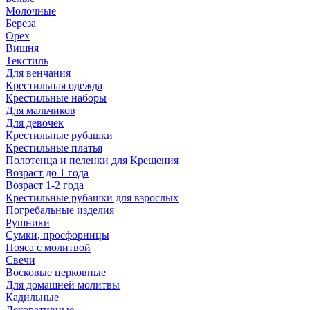
Молочные
Береза
Орех
Вишня
Текстиль
Для венчания
Крестильная одежда
Крестильные наборы
Для мальчиков
Для девочек
Крестильные рубашки
Крестильные платья
Полотенца и пеленки для Крещения
Возраст до 1 года
Возраст 1-2 года
Крестильные рубашки для взрослых
Погребальные изделия
Рушники
Сумки, просфорницы
Пояса с молитвой
Свечи
Восковые церковные
Для домашней молитвы
Кадильные
Декоративные