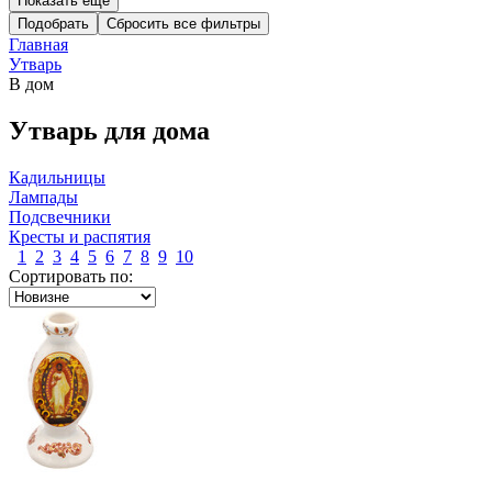
Показать еще
Подобрать
Главная
Утварь
В дом
Утварь для дома
Кадильницы
Лампады
Подсвечники
Кресты и распятия
1
2
3
4
5
6
7
8
9
10
Сортировать по: