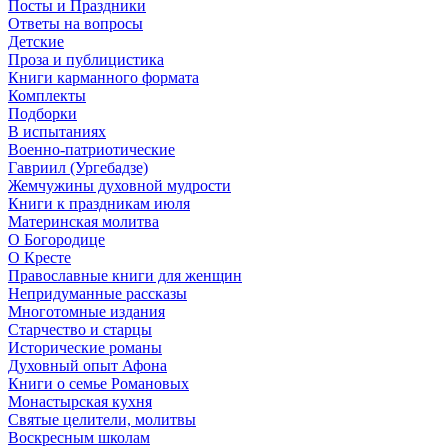
Посты и Праздники
Ответы на вопросы
Детские
Проза и публицистика
Книги карманного формата
Комплекты
Подборки
В испытаниях
Военно-патриотические
Гавриил (Ургебадзе)
Жемчужины духовной мудрости
Книги к праздникам июля
Материнская молитва
О Богородице
О Кресте
Православные книги для женщин
Непридуманные рассказы
Многотомные издания
Старчество и старцы
Исторические романы
Духовный опыт Афона
Книги о семье Романовых
Монастырская кухня
Святые целители, молитвы
Воскресным школам