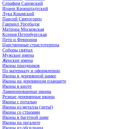
Серафим Саровский
Иоанн Кронштадтский
Лука Крымский
Паисий Святогорец
Гавриил Ургебадзе
Матрона Московская
Ксения Петербургская
Петр и Феврония
Царственные страстотерпцы
Соборы святых
Мужские имена
Женские имена
Иконы праздников
По материалу и оформлению
Иконы в деревянной рамке
Иконы на деревянном планшете
Иконы в киоте
Ламинированные иконы
Резные деревянные иконы
Иконы с поталью
Иконы из металла (литьё)
Иконы со стразами
Иконы в багетной раме
Иконы на оргалите
Иконы из обсидиана