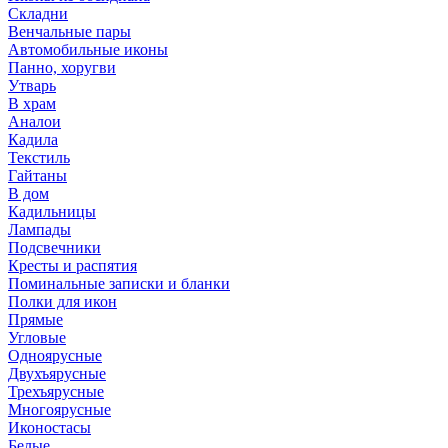
Складни
Венчальные пары
Автомобильные иконы
Панно, хоругви
Утварь
В храм
Аналои
Кадила
Текстиль
Гайтаны
В дом
Кадильницы
Лампады
Подсвечники
Кресты и распятия
Поминальные записки и бланки
Полки для икон
Прямые
Угловые
Одноярусные
Двухъярусные
Трехъярусные
Многоярусные
Иконостасы
Белые