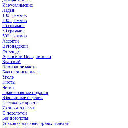
Иерусалимские
Ладан
100 граммов
200 граммов
25 граммов
50 граммов
500 граммов
Ассорти
Ватопедский
Фиваида
Афонский Праздничный
Братский
Лампадное масло
Благовонные масла
Уголь
Киоты
Четки
Православные подарки
Ювелирные изделия
Нательные кресты
Иконы-подвески
С позолотой
Без позолоты
Упаковка для ювелирных изделий