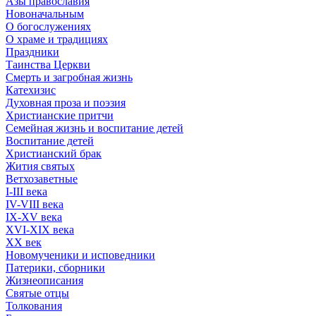
Азы православия
Новоначальным
О богослужениях
О храме и традициях
Праздники
Таинства Церкви
Смерть и загробная жизнь
Катехизис
Духовная проза и поэзия
Христианские притчи
Семейная жизнь и воспитание детей
Воспитание детей
Христианский брак
Жития святых
Ветхозаветные
I-III века
IV-VIII века
IX-XV века
XVI-XIX века
XX век
Новомученики и исповедники
Патерики, сборники
Жизнеописания
Святые отцы
Толкования