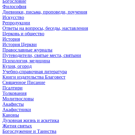
Богословие
Философия
Дневники, письма, проповеди, поучения
Искусство
Репродукции
Ответы на вопросы, беседы, наставления
Церковь и общество
История
История Церкви
Православные журналы
Путеводители, святые места, святыни
Психология, медицина
Кухня, огород
Учебно-справочная литература
Книги издательства Благовест
Священное Писание
Псалтири
Толкования
Молитвословы
Акафисты
Акафистники
Каноны
Духовная жизнь и аскетика
Жития святых
Богослужение и Таинства