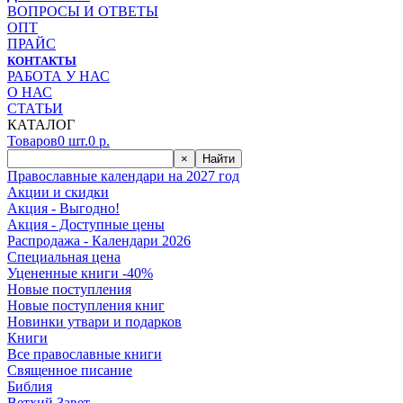
ВОПРОСЫ И ОТВЕТЫ
ОПТ
ПРАЙС
КОНТАКТЫ
РАБОТА У НАС
О НАС
СТАТЬИ
КАТАЛОГ
Товаров
0
шт.
0
р.
×
Найти
Православные календари на 2027 год
Акции и скидки
Акция - Выгодно!
Акция - Доступные цены
Распродажа - Календари 2026
Специальная цена
Уцененные книги -40%
Новые поступления
Новые поступления книг
Новинки утвари и подарков
Книги
Все православные книги
Священное писание
Библия
Ветхий Завет