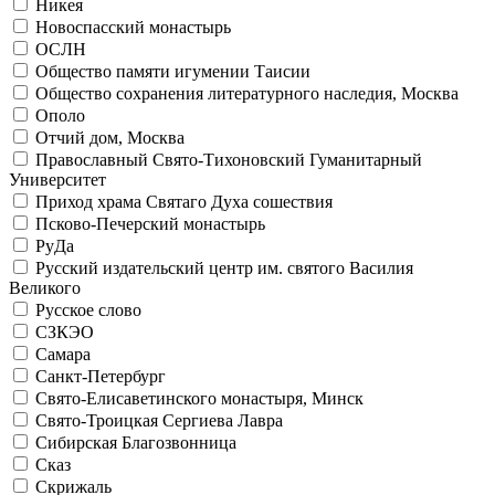
Никея
Новоспасский монастырь
ОСЛН
Общество памяти игумении Таисии
Общество сохранения литературного наследия, Москва
Ополо
Отчий дом, Москва
Православный Свято-Тихоновский Гуманитарный
Университет
Приход храма Святаго Духа сошествия
Псково-Печерский монастырь
РуДа
Русский издательский центр им. святого Василия
Великого
Русское слово
СЗКЭО
Самара
Санкт-Петербург
Свято-Елисаветинского монастыря, Минск
Свято-Троицкая Сергиева Лавра
Сибирская Благозвонница
Сказ
Скрижаль