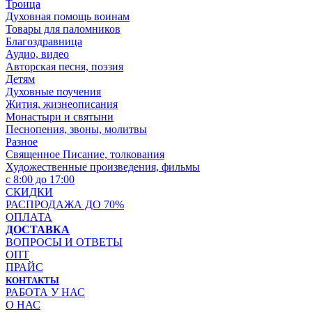
Троица
Духовная помощь воинам
Товары для паломников
Благоздравница
Аудио, видео
Авторская песня, поэзия
Детям
Духовные поучения
Жития, жизнеописания
Монастыри и святыни
Песнопения, звоны, молитвы
Разное
Священное Писание, толкования
Художественные произведения, фильмы
с 8:00 до 17:00
СКИДКИ
РАСПРОДАЖА ДО 70%
ОПЛАТА
ДОСТАВКА
ВОПРОСЫ И ОТВЕТЫ
ОПТ
ПРАЙС
КОНТАКТЫ
РАБОТА У НАС
О НАС