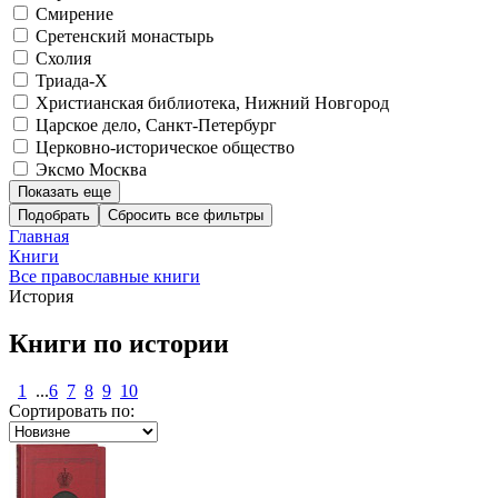
Смирение
Сретенский монастырь
Схолия
Триада-Х
Христианская библиотека, Нижний Новгород
Царское дело, Санкт-Петербург
Церковно-историческое общество
Эксмо Москва
Показать еще
Подобрать
Главная
Книги
Все православные книги
История
Книги по истории
1
...
6
7
8
9
10
Сортировать по: