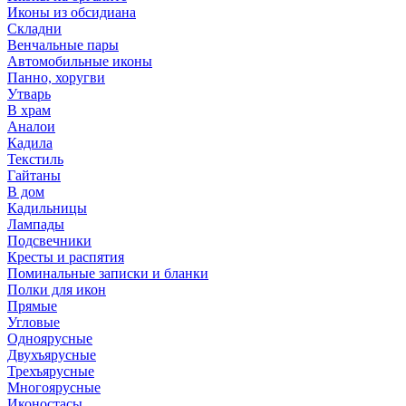
Иконы из обсидиана
Складни
Венчальные пары
Автомобильные иконы
Панно, хоругви
Утварь
В храм
Аналои
Кадила
Текстиль
Гайтаны
В дом
Кадильницы
Лампады
Подсвечники
Кресты и распятия
Поминальные записки и бланки
Полки для икон
Прямые
Угловые
Одноярусные
Двухъярусные
Трехъярусные
Многоярусные
Иконостасы