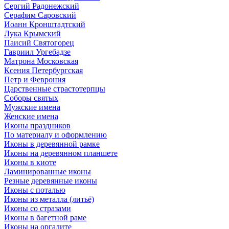
Сергий Радонежский
Серафим Саровский
Иоанн Кронштадтский
Лука Крымский
Паисий Святогорец
Гавриил Ургебадзе
Матрона Московская
Ксения Петербургская
Петр и Феврония
Царственные страстотерпцы
Соборы святых
Мужские имена
Женские имена
Иконы праздников
По материалу и оформлению
Иконы в деревянной рамке
Иконы на деревянном планшете
Иконы в киоте
Ламинированные иконы
Резные деревянные иконы
Иконы с поталью
Иконы из металла (литьё)
Иконы со стразами
Иконы в багетной раме
Иконы на оргалите