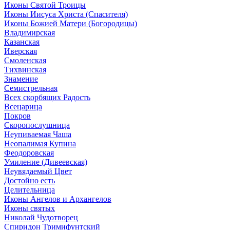
Иконы Святой Троицы
Иконы Иисуса Христа (Спасителя)
Иконы Божией Матери (Богородицы)
Владимирская
Казанская
Иверская
Смоленская
Тихвинская
Знамение
Семистрельная
Всех скорбящих Радость
Всецарица
Покров
Скоропослушница
Неупиваемая Чаша
Неопалимая Купина
Феодоровская
Умиление (Дивеевская)
Неувядаемый Цвет
Достойно есть
Целительница
Иконы Ангелов и Архангелов
Иконы святых
Николай Чудотворец
Спиридон Тримифунтский