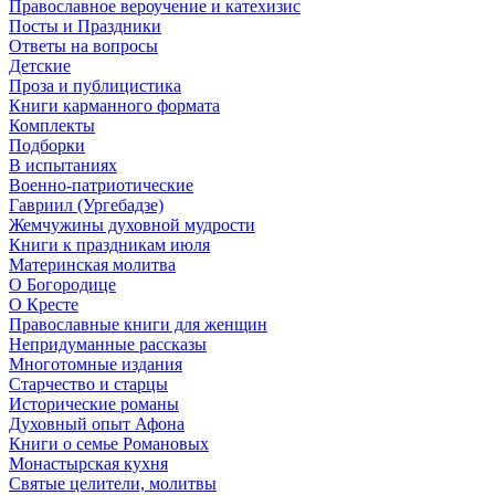
Православное вероучение и катехизис
Посты и Праздники
Ответы на вопросы
Детские
Проза и публицистика
Книги карманного формата
Комплекты
Подборки
В испытаниях
Военно-патриотические
Гавриил (Ургебадзе)
Жемчужины духовной мудрости
Книги к праздникам июля
Материнская молитва
О Богородице
О Кресте
Православные книги для женщин
Непридуманные рассказы
Многотомные издания
Старчество и старцы
Исторические романы
Духовный опыт Афона
Книги о семье Романовых
Монастырская кухня
Святые целители, молитвы