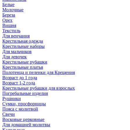
Белые
Молочные
Береза
Орех
Вишня
Текстиль
Для венчания
Крестильная одежда
Крестильные наборы
Для мальчиков
Для девочек
Крестильные рубашки
Крестильные платья
Полотенца и пеленки для Крещения
Возраст до 1 года
Возраст 1-2 года
Крестильные рубашки для взрослых
Погребальные изделия
Рушники
Сумки, просфорницы
Пояса с молитвой
Свечи
Восковые церковные
Для домашней молитвы
Кадильные