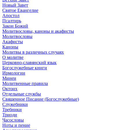
Новый Завет
Святое Евангелие
Апостол
Псалтирь
Закон Божий
Молитвословы, каноны и акафисты
Молитвословы
Акафисты
Каноны
Молитвы в различных случаях
О молитве
Церковно-славянский язык
Богослужебные книги
Ирмологии
Минеи
Молитвенные правила
Октоих
Отдельные службы
Священное Писание (Богослужебные)
Служебники
Требники
Триоди
Часословы
Ноты и пение