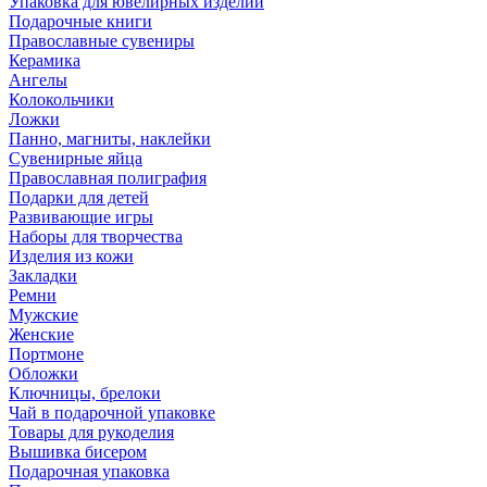
Упаковка для ювелирных изделий
Подарочные книги
Православные сувениры
Керамика
Ангелы
Колокольчики
Ложки
Панно, магниты, наклейки
Сувенирные яйца
Православная полиграфия
Подарки для детей
Развивающие игры
Наборы для творчества
Изделия из кожи
Закладки
Ремни
Мужские
Женские
Портмоне
Обложки
Ключницы, брелоки
Чай в подарочной упаковке
Товары для рукоделия
Вышивка бисером
Подарочная упаковка