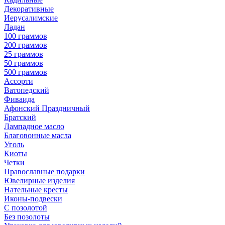
Декоративные
Иерусалимские
Ладан
100 граммов
200 граммов
25 граммов
50 граммов
500 граммов
Ассорти
Ватопедский
Фиваида
Афонский Праздничный
Братский
Лампадное масло
Благовонные масла
Уголь
Киоты
Четки
Православные подарки
Ювелирные изделия
Нательные кресты
Иконы-подвески
С позолотой
Без позолоты