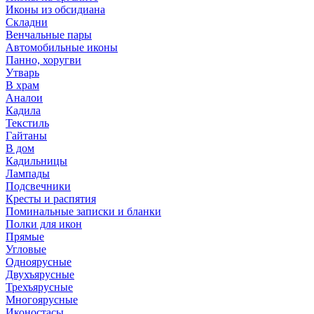
Иконы из обсидиана
Складни
Венчальные пары
Автомобильные иконы
Панно, хоругви
Утварь
В храм
Аналои
Кадила
Текстиль
Гайтаны
В дом
Кадильницы
Лампады
Подсвечники
Кресты и распятия
Поминальные записки и бланки
Полки для икон
Прямые
Угловые
Одноярусные
Двухъярусные
Трехъярусные
Многоярусные
Иконостасы