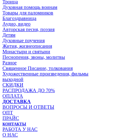
Троица
Духовная помощь воинам
Товары для паломников
Благоздравница
Аудио, видео
Авторская песня, поэзия
Детям
Духовные поучения
Жития, жизнеописания
Монастыри и святыни
Песнопения, звоны, молитвы
Разное
Священное Писание, толкования
Художественные произведения, фильмы
выходной
СКИДКИ
РАСПРОДАЖА ДО 70%
ОПЛАТА
ДОСТАВКА
ВОПРОСЫ И ОТВЕТЫ
ОПТ
ПРАЙС
КОНТАКТЫ
РАБОТА У НАС
О НАС