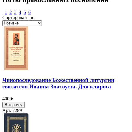
1
2
3
4
5
6
Сортировать по:
Чинопоследование Божественной литургии
святителя Иоанна Златоуста. Для клироса
400 ₽
В корзину
Арт. 22891