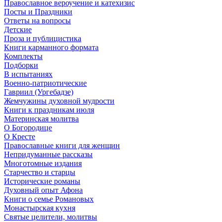
Православное вероучение и катехизис
Посты и Праздники
Ответы на вопросы
Детские
Проза и публицистика
Книги карманного формата
Комплекты
Подборки
В испытаниях
Военно-патриотические
Гавриил (Ургебадзе)
Жемчужины духовной мудрости
Книги к праздникам июля
Материнская молитва
О Богородице
О Кресте
Православные книги для женщин
Непридуманные рассказы
Многотомные издания
Старчество и старцы
Исторические романы
Духовный опыт Афона
Книги о семье Романовых
Монастырская кухня
Святые целители, молитвы