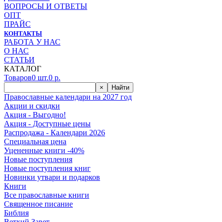
ВОПРОСЫ И ОТВЕТЫ
ОПТ
ПРАЙС
КОНТАКТЫ
РАБОТА У НАС
О НАС
СТАТЬИ
КАТАЛОГ
Товаров
0
шт.
0
р.
×
Найти
Православные календари на 2027 год
Акции и скидки
Акция - Выгодно!
Акция - Доступные цены
Распродажа - Календари 2026
Специальная цена
Уцененные книги -40%
Новые поступления
Новые поступления книг
Новинки утвари и подарков
Книги
Все православные книги
Священное писание
Библия
Ветхий Завет