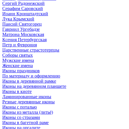
Сергий Радонежский
Серафим Саровский
Иоанн Кронштадтский
Лука Крымский
Паисий Святогорец
Гавриил Ургебадзе
Матрона Московская
Ксения Петербургская
Петр и Феврония
Царственные страстотерпцы
Соборы святых
Мужские имена
Женские имена
Иконы праздников
По материалу и оформлению
Иконы в деревянной рамке
Иконы на деревянном планшете
Иконы в киоте
Ламинированные иконы
Резные деревянные иконы
Иконы с поталью
Иконы из металла (литьё)
Иконы со стразами
Иконы в багетной раме
Иконы на оргалите