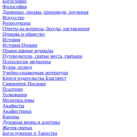
Богословие
Философия
Дневники, письма, проповеди, поучения
Искусство
Репродукции
Ответы на вопросы, беседы, наставления
Церковь и общество
История
История Церкви
Православные журналы
Путеводители, святые места, святыни
Психология, медицина
Кухня, огород
Учебно-справочная литература
Книги издательства Благовест
Священное Писание
Псалтири
Толкования
Молитвословы
Акафисты
Акафистники
Каноны
Духовная жизнь и аскетика
Жития святых
Богослужение и Таинства