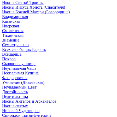
Иконы Святой Троицы
Иконы Иисуса Христа (Спасителя)
Иконы Божией Матери (Богородицы)
Владимирская
Казанская
Иверская
Смоленская
Тихвинская
Знамение
Семистрельная
Всех скорбящих Радость
Всецарица
Покров
Скоропослушница
Неупиваемая Чаша
Неопалимая Купина
Феодоровская
Умиление (Дивеевская)
Неувядаемый Цвет
Достойно есть
Целительница
Иконы Ангелов и Архангелов
Иконы святых
Николай Чудотворец
Спиридон Тримифунтский