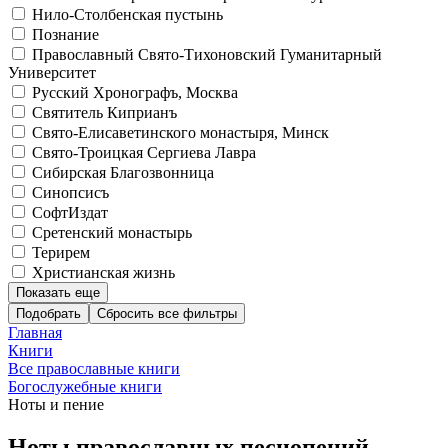
Нило-Столбенская пустынь
Познание
Православный Свято-Тихоновский Гуманитарный
Университет
Русский Хронографъ, Москва
Святитель Киприанъ
Свято-Елисаветинского монастыря, Минск
Свято-Троицкая Сергиева Лавра
Сибирская Благозвонница
Синопсисъ
СофтИздат
Сретенский монастырь
Терирем
Христианская жизнь
Показать еще
Подобрать
Главная
Книги
Все православные книги
Богослужебные книги
Ноты и пение
Ноты православных песнопений