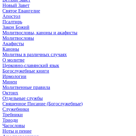
Новый Завет
Святое Евангелие
Апостол
Псалтирь
Закон Божий
Молитвословы, каноны и акафисты
Молитвословы
Акафисты
Каноны
Молитвы в различных случаях
О молитве
Церковно-славянский язык
Богослужебные книги
Ирмологии
Минеи
Молитвенные правила
Октоих
Отдельные службы
Священное Писание (Богослужебные)
Служебники
Требники
Триоди
Часословы
Ноты и пение