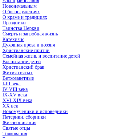
Азы православия
Новоначальным
О богослужениях
О храме и традициях
Праздники
Таинства Церкви
Смерть и загробная жизнь
Катехизис
Духовная проза и поэзия
Христианские притчи
Семейная жизнь и воспитание детей
Воспитание детей
Христианский брак
Жития святых
Ветхозаветные
I-III века
IV-VIII века
IX-XV века
XVI-XIX века
XX век
Новомученики и исповедники
Патерики, сборники
Жизнеописания
Святые отцы
Толкования