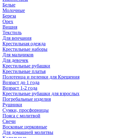
Белые
Молочные
Береза
Орех
Вишня
Текстиль
Для венчания
Крестильная одежда
Крестильные наборы
Для мальчиков
Для девочек
Крестильные рубашки
Крестильные платья
Полотенца и пеленки для Крещения
Возраст до 1 года
Возраст 1-2 года
Крестильные рубашки для взрослых
Погребальные изделия
Рушники
Сумки, просфорницы
Пояса с молитвой
Свечи
Восковые церковные
Для домашней молитвы
Кадильные