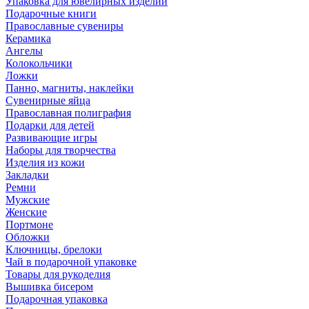
Упаковка для ювелирных изделий
Подарочные книги
Православные сувениры
Керамика
Ангелы
Колокольчики
Ложки
Панно, магниты, наклейки
Сувенирные яйца
Православная полиграфия
Подарки для детей
Развивающие игры
Наборы для творчества
Изделия из кожи
Закладки
Ремни
Мужские
Женские
Портмоне
Обложки
Ключницы, брелоки
Чай в подарочной упаковке
Товары для рукоделия
Вышивка бисером
Подарочная упаковка