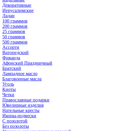
Декоративные
Иерусалимские
Ладан
100 граммов
200 граммов
25 граммов
50 граммов
500 граммов
Ассорти
Ватопедский
Фиваида
Афонский Праздничный
Братский
Лампадное масло
Благовонные масла
Уголь
Киоты
Четки
Православные подарки
Ювелирные изделия
Нательные кресты
Иконы-подвески
С позолотой
Без позолоты