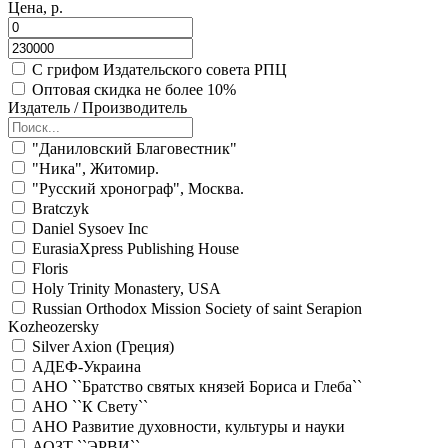
Цена, р.
С грифом Издательского совета РПЦ
Оптовая скидка не более 10%
Издатель / Производитель
"Даниловский Благовестник"
"Ника", Житомир.
"Русский хронограф", Москва.
Bratczyk
Daniel Sysoev Inc
EurasiaXpress Publishing House
Floris
Holy Trinity Monastery, USA
Russian Orthodox Mission Society of saint Serapion
Kozheozersky
Silver Axion (Греция)
АДЕФ-Украина
АНО ``Братство святых князей Бориса и Глеба``
АНО ``К Свету``
АНО Развитие духовности, культуры и науки
АОЗТ ``ЭРВИ``