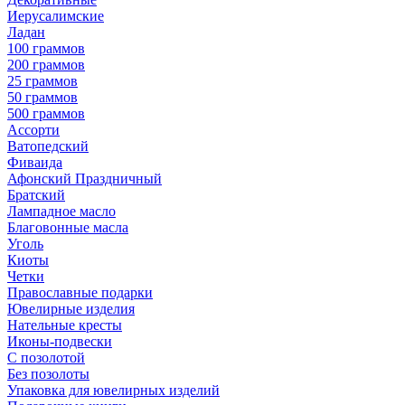
Иерусалимские
Ладан
100 граммов
200 граммов
25 граммов
50 граммов
500 граммов
Ассорти
Ватопедский
Фиваида
Афонский Праздничный
Братский
Лампадное масло
Благовонные масла
Уголь
Киоты
Четки
Православные подарки
Ювелирные изделия
Нательные кресты
Иконы-подвески
С позолотой
Без позолоты
Упаковка для ювелирных изделий