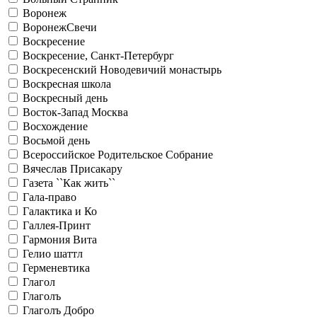
Воронеж
ВоронежСвечи
Воскресение
Воскресение, Санкт-Петербург
Воскресенский Новодевичий монастырь
Воскресная школа
Воскресный день
Восток-Запад Москва
Восхождение
Восьмой день
Всероссийское Родительское Собрание
Вячеслав Присакару
Газета ``Как жить``
Гала-право
Галактика и Ко
Галлея-Принт
Гармония Вита
Гелио шаттл
Герменевтика
Глагол
Глаголъ
Глаголъ Добро