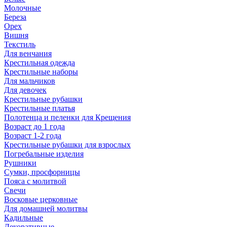
Молочные
Береза
Орех
Вишня
Текстиль
Для венчания
Крестильная одежда
Крестильные наборы
Для мальчиков
Для девочек
Крестильные рубашки
Крестильные платья
Полотенца и пеленки для Крещения
Возраст до 1 года
Возраст 1-2 года
Крестильные рубашки для взрослых
Погребальные изделия
Рушники
Сумки, просфорницы
Пояса с молитвой
Свечи
Восковые церковные
Для домашней молитвы
Кадильные
Декоративные