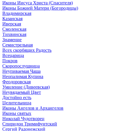
Иконы Иисуса Христа (Спасителя)
Иконы Божией Матери (Богородицы)
Владимирская
Казанская
Иверская
Смоленская
Тихвинская
Знамение
Семистрельная
Всех скорбящих Радость
Всецарица
Покров
Скоропослушница
Неупиваемая Чаша
Неопалимая Купина
Феодоровская
Умиление (Дивеевская)
Неувядаемый Цвет
Достойно есть
Целительница
Иконы Ангелов и Архангелов
Иконы святых
Николай Чудотворец
Спиридон Тримифунтский
Сергий Радонежский