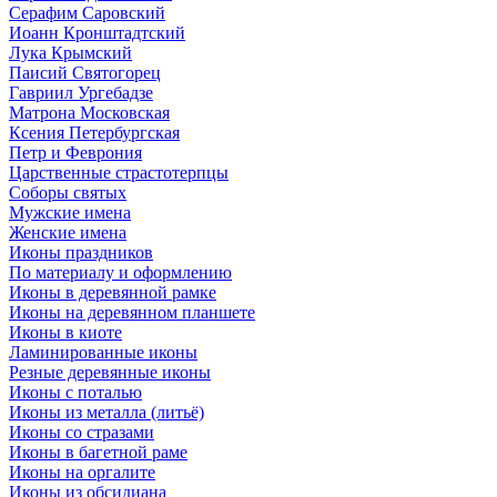
Серафим Саровский
Иоанн Кронштадтский
Лука Крымский
Паисий Святогорец
Гавриил Ургебадзе
Матрона Московская
Ксения Петербургская
Петр и Феврония
Царственные страстотерпцы
Соборы святых
Мужские имена
Женские имена
Иконы праздников
По материалу и оформлению
Иконы в деревянной рамке
Иконы на деревянном планшете
Иконы в киоте
Ламинированные иконы
Резные деревянные иконы
Иконы с поталью
Иконы из металла (литьё)
Иконы со стразами
Иконы в багетной раме
Иконы на оргалите
Иконы из обсидиана