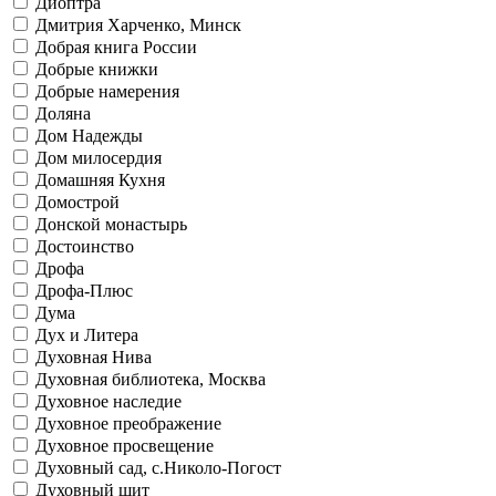
Диоптра
Дмитрия Харченко, Минск
Добрая книга России
Добрые книжки
Добрые намерения
Доляна
Дом Надежды
Дом милосердия
Домашняя Кухня
Домострой
Донской монастырь
Достоинство
Дрофа
Дрофа-Плюс
Дума
Дух и Литера
Духовная Нива
Духовная библиотека, Москва
Духовное наследие
Духовное преображение
Духовное просвещение
Духовный сад, с.Николо-Погост
Духовный щит