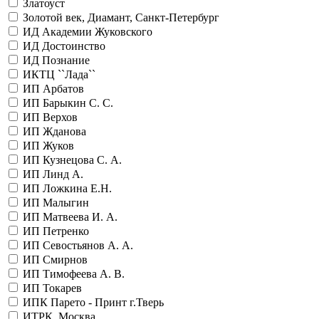
Златоуст
Золотой век, Диамант, Санкт-Петербург
ИД Академии Жуковского
ИД Достоинство
ИД Познание
ИКТЦ ``Лада``
ИП Арбатов
ИП Барыкин С. С.
ИП Верхов
ИП Жданова
ИП Жуков
ИП Кузнецова С. А.
ИП Линд А.
ИП Ложкина Е.Н.
ИП Малыгин
ИП Матвеева И. А.
ИП Петренко
ИП Севостьянов А. А.
ИП Смирнов
ИП Тимофеева А. В.
ИП Токарев
ИПК Парето - Принт г.Тверь
ИТРК, Москва