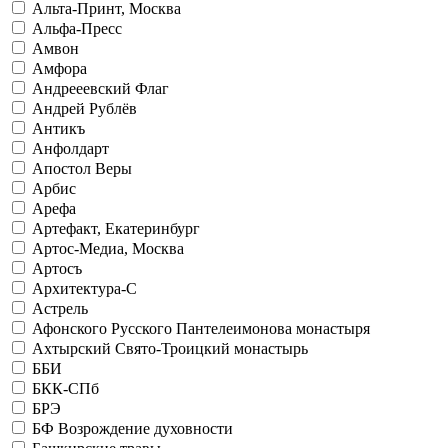
Альта-Принт, Москва
Альфа-Пресс
Амвон
Амфора
Андрееевский Флаг
Андрей Рублёв
Антикъ
Анфолдарт
Апостол Веры
Арбис
Арефа
Артефакт, Екатеринбург
Артос-Медиа, Москва
Артосъ
Архитектура-С
Астрель
Афонского Русского Пантелеимонова монастыря
Ахтырский Свято-Троицкий монастырь
ББИ
БКК-СПб
БРЭ
БФ Возрождение духовности