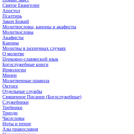
Святое Евангелие
Апостол
Псалтирь
Закон Божий
Молитвословы, каноны и акафисты
Молитвословы
Акафисты
Каноны
Молитвы в различных случаях
О молитве
Церковно-славянский язык
Богослужебные книги
Ирмологии
Минеи
Молитвенные правила
Октоих
Отдельные службы
Священное Писание (Богослужебные)
Служебники
Требники
Триоди
Часословы
Ноты и пение
Азы православия