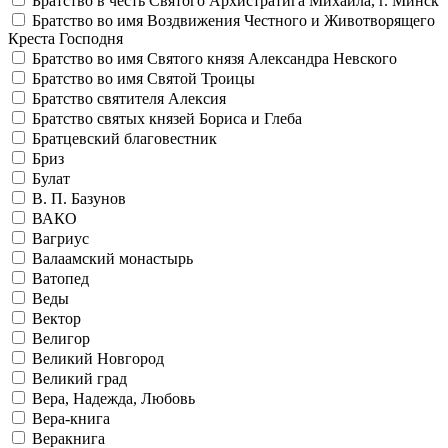
Братство в честь Святого Архистратига Михаила, г. Минск
Братство во имя Воздвижения Честного и Животворящего
Креста Господня
Братство во имя Святого князя Александра Невского
Братство во имя Святой Троицы
Братство святителя Алексия
Братство святых князей Бориса и Глеба
Братцевский благовестник
Бриз
Булат
В. П. Базунов
ВАКО
Вагриус
Валаамский монастырь
Ватопед
Веды
Вектор
Велигор
Великий Новгород
Великий град
Вера, Надежда, Любовь
Вера-книга
Веракнига