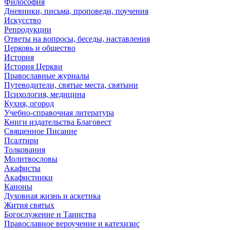
Философия
Дневники, письма, проповеди, поучения
Искусство
Репродукции
Ответы на вопросы, беседы, наставления
Церковь и общество
История
История Церкви
Православные журналы
Путеводители, святые места, святыни
Психология, медицина
Кухня, огород
Учебно-справочная литература
Книги издательства Благовест
Священное Писание
Псалтири
Толкования
Молитвословы
Акафисты
Акафистники
Каноны
Духовная жизнь и аскетика
Жития святых
Богослужение и Таинства
Православное вероучение и катехизис