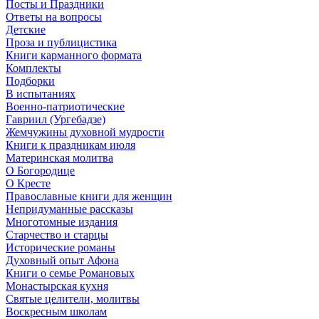
Посты и Праздники
Ответы на вопросы
Детские
Проза и публицистика
Книги карманного формата
Комплекты
Подборки
В испытаниях
Военно-патриотические
Гавриил (Ургебадзе)
Жемчужины духовной мудрости
Книги к праздникам июля
Материнская молитва
О Богородице
О Кресте
Православные книги для женщин
Непридуманные рассказы
Многотомные издания
Старчество и старцы
Исторические романы
Духовный опыт Афона
Книги о семье Романовых
Монастырская кухня
Святые целители, молитвы
Воскресным школам