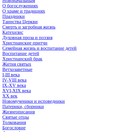
Новоначальным
О богослужениях
О храме и традициях
Праздники
Таинства Церкви
Смерть и загробная жизнь
Катехизис
Духовная проза и поэзия
Христианские притчи
Семейная жизнь и воспитание детей
Воспитание детей
Христианский брак
Жития святых
Ветхозаветные
I-III века
IV-VIII века
IX-XV века
XVI-XIX века
XX век
Новомученики и исповедники
Патерики, сборники
Жизнеописания
Святые отцы
Толкования
Богословие