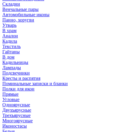
Складни
Венчальные пары
Автомобильные иконы
Панно, хоругви
Утварь
В храм
Аналои
Кадила
Текстиль
Гайтаны
В дом
Кадильницы
Лампады
Подсвечники
Кресты и распятия
Поминальные записки и бланки
Полки для икон
Прямые
Угловые
Одноярусные
Двухъярусные
Трехъярусные
Многоярусные
Иконостасы
Белые