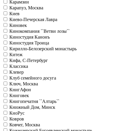
Карамзин
Карапуз, Москва
Киев
Киево-Печерская Лавра
Киновек
Кинокомпания ``Ветви лозы``
Киностудия Канонъ
Киностудия Троица
Кирилло-Белозерский монастырь
Китеж
Кифа, С-Петербург
Классика
Клевер
Клуб семейного досуга
Ключ, Москва
КнигАфон
Книговек
Книгопечатня ``Алтарь``
Книжный Дом, Минск
КноРус
Ковров
Ковчег, Москва
Кожеозерский Богоявленский монастырь