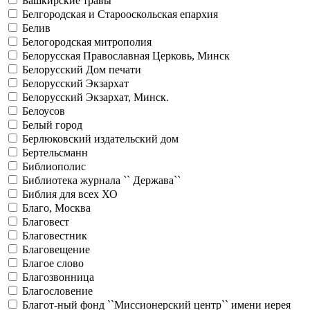
Башкирские травы
Белгородская и Старооскольская епархия
Белив
Белогородская митрополия
Белорусская Православная Церковь, Минск
Белорусский Дом печати
Белорусский Экзархат
Белорусский Экзархат, Минск.
Белоусов
Белый город
Берлюковский издательский дом
Бертельсманн
Библиополис
Библиотека журнала `` Держава``
Библия для всех ХО
Благо, Москва
Благовест
Благовестник
Благовещение
Благое слово
Благозвонница
Благословение
Благот-ный фонд ``Миссионерский центр`` имени иерея