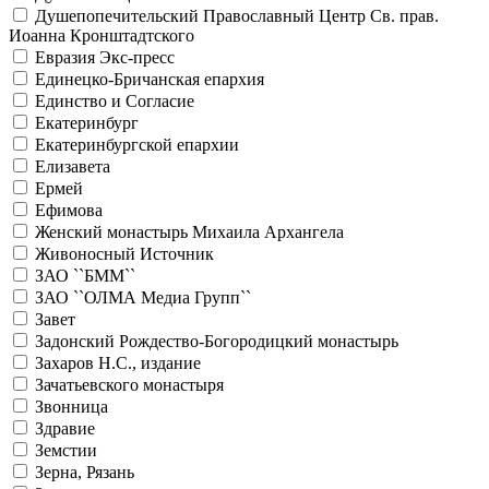
Душепопечительский Православный Центр Св. прав.
Иоанна Кронштадтского
Евразия Экс-пресс
Единецко-Бричанская епархия
Единство и Согласие
Екатеринбург
Екатеринбургской епархии
Елизавета
Ермей
Ефимова
Женский монастырь Михаила Архангела
Живоносный Источник
ЗАО ``БММ``
ЗАО ``ОЛМА Медиа Групп``
Завет
Задонский Рождество-Богородицкий монастырь
Захаров Н.С., издание
Зачатьевского монастыря
Звонница
Здравие
Земстии
Зерна, Рязань