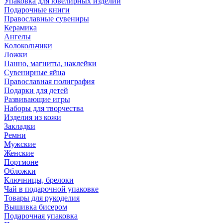
Упаковка для ювелирных изделий
Подарочные книги
Православные сувениры
Керамика
Ангелы
Колокольчики
Ложки
Панно, магниты, наклейки
Сувенирные яйца
Православная полиграфия
Подарки для детей
Развивающие игры
Наборы для творчества
Изделия из кожи
Закладки
Ремни
Мужские
Женские
Портмоне
Обложки
Ключницы, брелоки
Чай в подарочной упаковке
Товары для рукоделия
Вышивка бисером
Подарочная упаковка