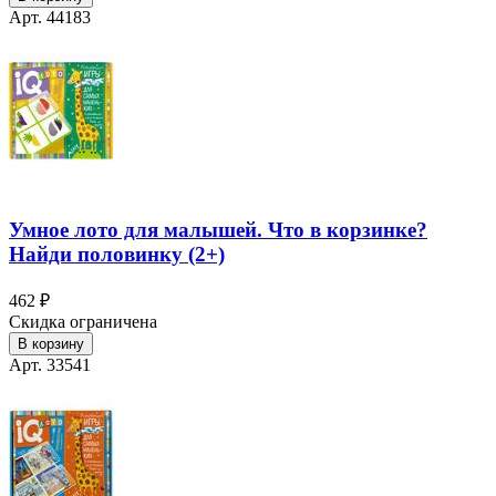
Арт. 44183
Умное лото для малышей. Что в корзинке?
Найди половинку (2+)
462 ₽
Скидка ограничена
В корзину
Арт. 33541