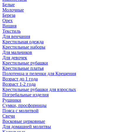
Белые
Молочные
Береза
Орех
Вишня
Текстиль
Для венчания
Крестильная одежда
Крестильные наборы
Для мальчиков
Для девочек
Крестильные рубашки
Крестильные платья
Полотенца и пеленки для Крещения
Возраст до 1 года
Возраст 1-2 года
Крестильные рубашки для взрослых
Погребальные изделия
Рушники
Сумки, просфорницы
Пояса с молитвой
Свечи
Восковые церковные
Для домашней молитвы
Кадильные