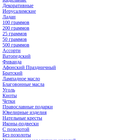
Декоративные
Иерусалимские
Ладан
100 граммов
200 граммов
25 граммов
50 граммов
500 граммов
Ассорти
Ватопедский
Фиваида
Афонский Праздничный
Братский
Лампадное масло
Благовонные масла
Уголь
Киоты
Четки
Православные подарки
Ювелирные изделия
Нательные кресты
Иконы-подвески
С позолотой
Без позолоты