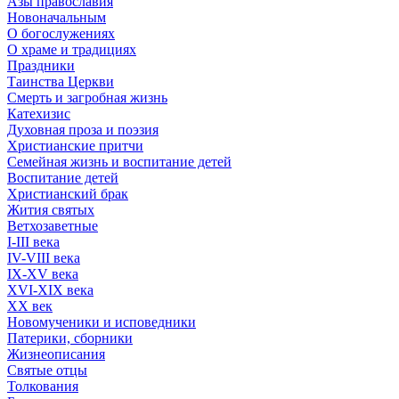
Азы православия
Новоначальным
О богослужениях
О храме и традициях
Праздники
Таинства Церкви
Смерть и загробная жизнь
Катехизис
Духовная проза и поэзия
Христианские притчи
Семейная жизнь и воспитание детей
Воспитание детей
Христианский брак
Жития святых
Ветхозаветные
I-III века
IV-VIII века
IX-XV века
XVI-XIX века
XX век
Новомученики и исповедники
Патерики, сборники
Жизнеописания
Святые отцы
Толкования