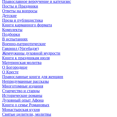
Православное вероучение и катехизис
Посты и Праздники
Ответы на вопросы
Детские
Проза и публицистика
Книги карманного формата
Комплекты
Подборки
В испытаниях
Военно-патриотические
Гавриил (Ургебадзе)
Жемчужины духовной мудрости
Книги к праздникам июля
Материнская молитва
О Богородице
О Кресте
Православные книги для женщин
Непридуманные рассказы
Многотомные издания
Старчество и старцы
Исторические романы
Духовный опыт Афона
Книги о семье Романовых
Монастырская кухня
Святые целители, молитвы