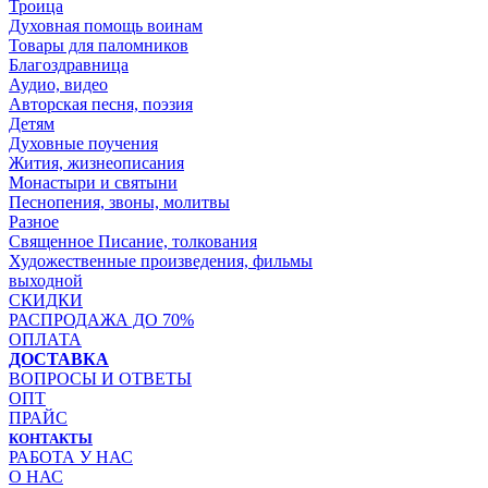
Троица
Духовная помощь воинам
Товары для паломников
Благоздравница
Аудио, видео
Авторская песня, поэзия
Детям
Духовные поучения
Жития, жизнеописания
Монастыри и святыни
Песнопения, звоны, молитвы
Разное
Священное Писание, толкования
Художественные произведения, фильмы
выходной
СКИДКИ
РАСПРОДАЖА ДО 70%
ОПЛАТА
ДОСТАВКА
ВОПРОСЫ И ОТВЕТЫ
ОПТ
ПРАЙС
КОНТАКТЫ
РАБОТА У НАС
О НАС