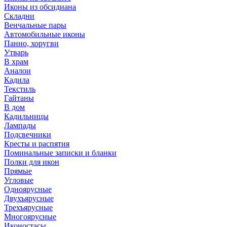
Иконы из обсидиана
Складни
Венчальные пары
Автомобильные иконы
Панно, хоругви
Утварь
В храм
Аналои
Кадила
Текстиль
Гайтаны
В дом
Кадильницы
Лампады
Подсвечники
Кресты и распятия
Поминальные записки и бланки
Полки для икон
Прямые
Угловые
Одноярусные
Двухъярусные
Трехъярусные
Многоярусные
Иконостасы