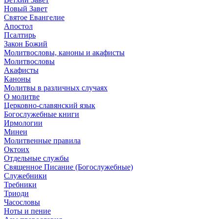
Новый Завет
Святое Евангелие
Апостол
Псалтирь
Закон Божий
Молитвословы, каноны и акафисты
Молитвословы
Акафисты
Каноны
Молитвы в различных случаях
О молитве
Церковно-славянский язык
Богослужебные книги
Ирмологии
Минеи
Молитвенные правила
Октоих
Отдельные службы
Священное Писание (Богослужебные)
Служебники
Требники
Триоди
Часословы
Ноты и пение