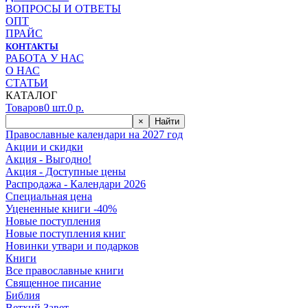
ВОПРОСЫ И ОТВЕТЫ
ОПТ
ПРАЙС
КОНТАКТЫ
РАБОТА У НАС
О НАС
СТАТЬИ
КАТАЛОГ
Товаров
0
шт.
0
р.
×
Найти
Православные календари на 2027 год
Акции и скидки
Акция - Выгодно!
Акция - Доступные цены
Распродажа - Календари 2026
Специальная цена
Уцененные книги -40%
Новые поступления
Новые поступления книг
Новинки утвари и подарков
Книги
Все православные книги
Священное писание
Библия
Ветхий Завет