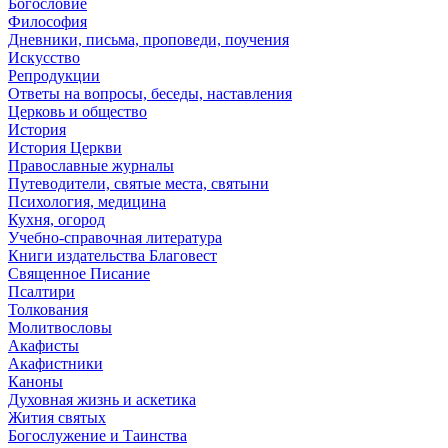
Богословие
Философия
Дневники, письма, проповеди, поучения
Искусство
Репродукции
Ответы на вопросы, беседы, наставления
Церковь и общество
История
История Церкви
Православные журналы
Путеводители, святые места, святыни
Психология, медицина
Кухня, огород
Учебно-справочная литература
Книги издательства Благовест
Священное Писание
Псалтири
Толкования
Молитвословы
Акафисты
Акафистники
Каноны
Духовная жизнь и аскетика
Жития святых
Богослужение и Таинства