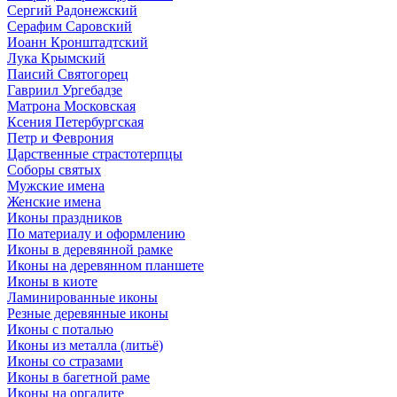
Сергий Радонежский
Серафим Саровский
Иоанн Кронштадтский
Лука Крымский
Паисий Святогорец
Гавриил Ургебадзе
Матрона Московская
Ксения Петербургская
Петр и Феврония
Царственные страстотерпцы
Соборы святых
Мужские имена
Женские имена
Иконы праздников
По материалу и оформлению
Иконы в деревянной рамке
Иконы на деревянном планшете
Иконы в киоте
Ламинированные иконы
Резные деревянные иконы
Иконы с поталью
Иконы из металла (литьё)
Иконы со стразами
Иконы в багетной раме
Иконы на оргалите