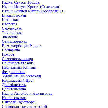
Иконы Святой Троицы
Иконы Иисуса Христа (Спасителя)
Иконы Божией Матери (Богородицы)
Владимирская
Казанская
Иверская
Смоленская
Тихвинская
Знамение
Семистрельная
Всех скорбящих Радость
Всецарица
Покров
Скоропослушница
Неупиваемая Чаша
Неопалимая Купина
Феодоровская
Умиление (Дивеевская)
Неувядаемый Цвет
Достойно есть
Целительница
Иконы Ангелов и Архангелов
Иконы святых
Николай Чудотворец
Спиридон Тримифунтский