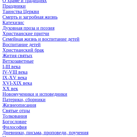
О храме и традициях
Праздники
Таинства Церкви
Смерть и загробная жизнь
Катехизис
Духовная проза и поэзия
Христианские притчи
Семейная жизнь и воспитание детей
Воспитание детей
Христианский брак
Жития святых
Ветхозаветные
I-III века
IV-VIII века
IX-XV века
XVI-XIX века
XX век
Новомученики и исповедники
Патерики, сборники
Жизнеописания
Святые отцы
Толкования
Богословие
Философия
Дневники, письма, проповеди, поучения