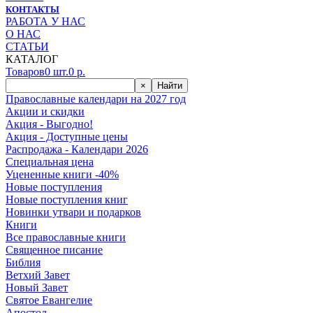
КОНТАКТЫ
РАБОТА У НАС
О НАС
СТАТЬИ
КАТАЛОГ
Товаров
0
шт.
0
р.
×
Найти
Православные календари на 2027 год
Акции и скидки
Акция - Выгодно!
Акция - Доступные цены
Распродажа - Календари 2026
Специальная цена
Уцененные книги -40%
Новые поступления
Новые поступления книг
Новинки утвари и подарков
Книги
Все православные книги
Священное писание
Библия
Ветхий Завет
Новый Завет
Святое Евангелие
Апостол