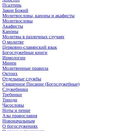
Псалтирь
Закон Божий
Молитвословы, каноны и акафисты
Молитвословы
Акафисты
Каноны
Молитвы в различных случаях
О молитве
Церковно-славянский язык
Богослужебные книги
Ирмологии
Минеи
Молитвенные правила
Октоих
Отдельные службы
Священное Писание (Богослужебные)
Служебники
Требники
Триоди
Часословы
Ноты и пение
Азы православия
Новоначальным
О богослужениях