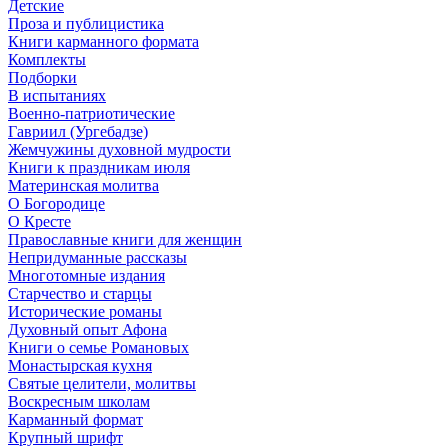
Детские
Проза и публицистика
Книги карманного формата
Комплекты
Подборки
В испытаниях
Военно-патриотические
Гавриил (Ургебадзе)
Жемчужины духовной мудрости
Книги к праздникам июля
Материнская молитва
О Богородице
О Кресте
Православные книги для женщин
Непридуманные рассказы
Многотомные издания
Старчество и старцы
Исторические романы
Духовный опыт Афона
Книги о семье Романовых
Монастырская кухня
Святые целители, молитвы
Воскресным школам
Карманный формат
Крупный шрифт