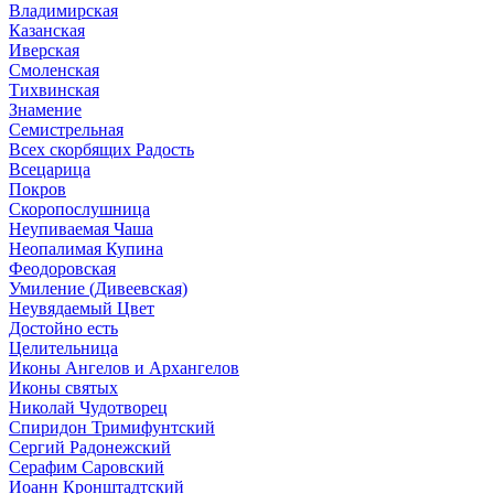
Владимирская
Казанская
Иверская
Смоленская
Тихвинская
Знамение
Семистрельная
Всех скорбящих Радость
Всецарица
Покров
Скоропослушница
Неупиваемая Чаша
Неопалимая Купина
Феодоровская
Умиление (Дивеевская)
Неувядаемый Цвет
Достойно есть
Целительница
Иконы Ангелов и Архангелов
Иконы святых
Николай Чудотворец
Спиридон Тримифунтский
Сергий Радонежский
Серафим Саровский
Иоанн Кронштадтский