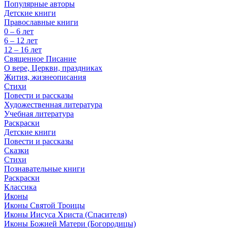
Популярные авторы
Детские книги
Православные книги
0 – 6 лет
6 – 12 лет
12 – 16 лет
Священное Писание
О вере, Церкви, праздниках
Жития, жизнеописания
Стихи
Повести и рассказы
Художественная литература
Учебная литература
Раскраски
Детские книги
Повести и рассказы
Сказки
Стихи
Познавательные книги
Раскраски
Классика
Иконы
Иконы Святой Троицы
Иконы Иисуса Христа (Спасителя)
Иконы Божией Матери (Богородицы)