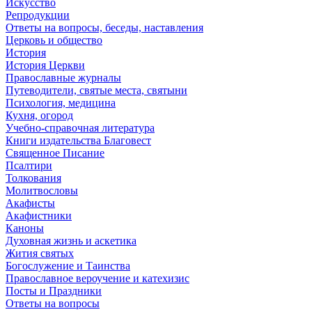
Искусство
Репродукции
Ответы на вопросы, беседы, наставления
Церковь и общество
История
История Церкви
Православные журналы
Путеводители, святые места, святыни
Психология, медицина
Кухня, огород
Учебно-справочная литература
Книги издательства Благовест
Священное Писание
Псалтири
Толкования
Молитвословы
Акафисты
Акафистники
Каноны
Духовная жизнь и аскетика
Жития святых
Богослужение и Таинства
Православное вероучение и катехизис
Посты и Праздники
Ответы на вопросы