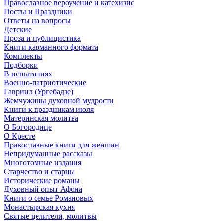
Православное вероучение и катехизис
Посты и Праздники
Ответы на вопросы
Детские
Проза и публицистика
Книги карманного формата
Комплекты
Подборки
В испытаниях
Военно-патриотические
Гавриил (Ургебадзе)
Жемчужины духовной мудрости
Книги к праздникам июля
Материнская молитва
О Богородице
О Кресте
Православные книги для женщин
Непридуманные рассказы
Многотомные издания
Старчество и старцы
Исторические романы
Духовный опыт Афона
Книги о семье Романовых
Монастырская кухня
Святые целители, молитвы