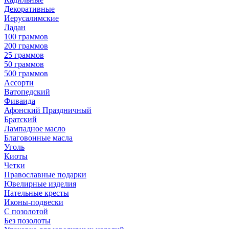
Декоративные
Иерусалимские
Ладан
100 граммов
200 граммов
25 граммов
50 граммов
500 граммов
Ассорти
Ватопедский
Фиваида
Афонский Праздничный
Братский
Лампадное масло
Благовонные масла
Уголь
Киоты
Четки
Православные подарки
Ювелирные изделия
Нательные кресты
Иконы-подвески
С позолотой
Без позолоты