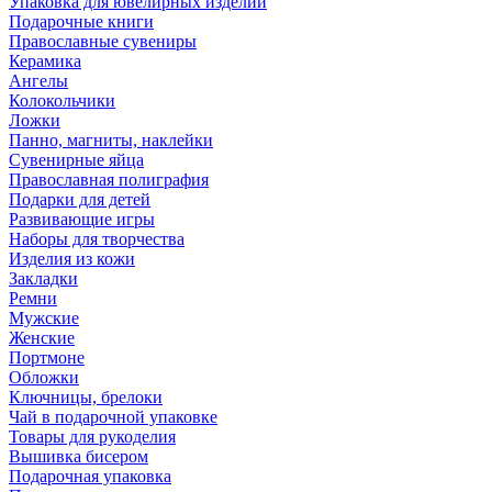
Упаковка для ювелирных изделий
Подарочные книги
Православные сувениры
Керамика
Ангелы
Колокольчики
Ложки
Панно, магниты, наклейки
Сувенирные яйца
Православная полиграфия
Подарки для детей
Развивающие игры
Наборы для творчества
Изделия из кожи
Закладки
Ремни
Мужские
Женские
Портмоне
Обложки
Ключницы, брелоки
Чай в подарочной упаковке
Товары для рукоделия
Вышивка бисером
Подарочная упаковка