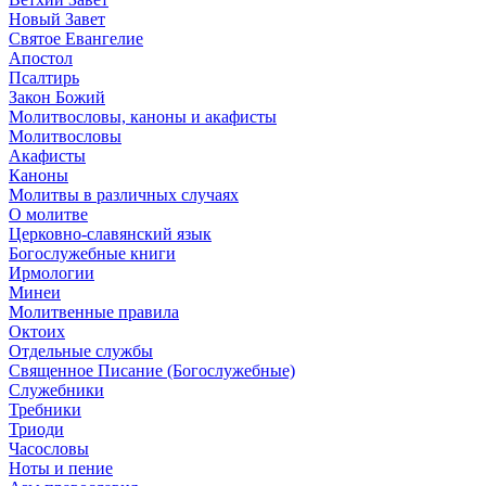
Новый Завет
Святое Евангелие
Апостол
Псалтирь
Закон Божий
Молитвословы, каноны и акафисты
Молитвословы
Акафисты
Каноны
Молитвы в различных случаях
О молитве
Церковно-славянский язык
Богослужебные книги
Ирмологии
Минеи
Молитвенные правила
Октоих
Отдельные службы
Священное Писание (Богослужебные)
Служебники
Требники
Триоди
Часословы
Ноты и пение