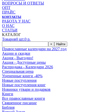
ВОПРОСЫ И ОТВЕТЫ
ОПТ
ПРАЙС
КОНТАКТЫ
РАБОТА У НАС
О НАС
СТАТЬИ
КАТАЛОГ
Товаров
0
шт.
0
р.
×
Найти
Православные календари на 2027 год
Акции и скидки
Акция - Выгодно!
Акция - Доступные цены
Распродажа - Календари 2026
Специальная цена
Уцененные книги -40%
Новые поступления
Новые поступления книг
Новинки утвари и подарков
Книги
Все православные книги
Священное писание
Библия
Ветхий Завет