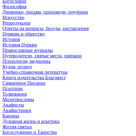
Богословие
Философия
Дневники, письма, проповеди, поучения
Искусство
Репродукции
Ответы на вопросы, беседы, наставления
Церковь и общество
История
История Церкви
Православные журналы
Путеводители, святые места, святыни
Психология, медицина
Кухня, огород
Учебно-справочная литература
Книги издательства Благовест
Священное Писание
Псалтири
Толкования
Молитвословы
Акафисты
Акафистники
Каноны
Духовная жизнь и аскетика
Жития святых
Богослужение и Таинства