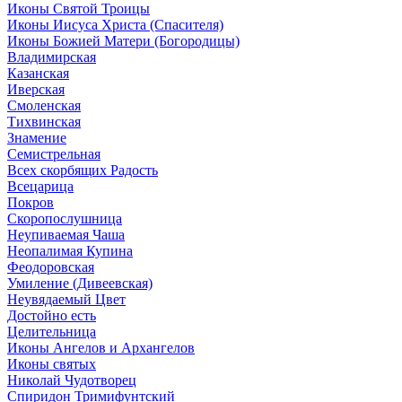
Иконы Святой Троицы
Иконы Иисуса Христа (Спасителя)
Иконы Божией Матери (Богородицы)
Владимирская
Казанская
Иверская
Смоленская
Тихвинская
Знамение
Семистрельная
Всех скорбящих Радость
Всецарица
Покров
Скоропослушница
Неупиваемая Чаша
Неопалимая Купина
Феодоровская
Умиление (Дивеевская)
Неувядаемый Цвет
Достойно есть
Целительница
Иконы Ангелов и Архангелов
Иконы святых
Николай Чудотворец
Спиридон Тримифунтский