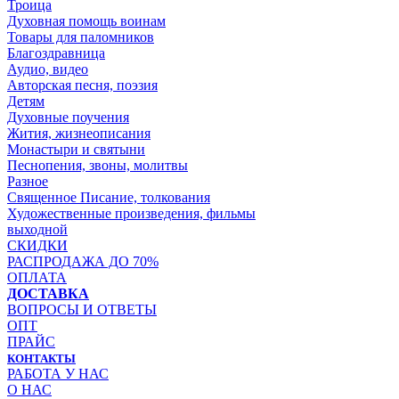
Троица
Духовная помощь воинам
Товары для паломников
Благоздравница
Аудио, видео
Авторская песня, поэзия
Детям
Духовные поучения
Жития, жизнеописания
Монастыри и святыни
Песнопения, звоны, молитвы
Разное
Священное Писание, толкования
Художественные произведения, фильмы
выходной
СКИДКИ
РАСПРОДАЖА ДО 70%
ОПЛАТА
ДОСТАВКА
ВОПРОСЫ И ОТВЕТЫ
ОПТ
ПРАЙС
КОНТАКТЫ
РАБОТА У НАС
О НАС