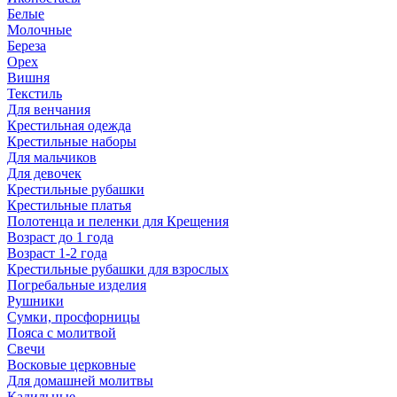
Белые
Молочные
Береза
Орех
Вишня
Текстиль
Для венчания
Крестильная одежда
Крестильные наборы
Для мальчиков
Для девочек
Крестильные рубашки
Крестильные платья
Полотенца и пеленки для Крещения
Возраст до 1 года
Возраст 1-2 года
Крестильные рубашки для взрослых
Погребальные изделия
Рушники
Сумки, просфорницы
Пояса с молитвой
Свечи
Восковые церковные
Для домашней молитвы
Кадильные