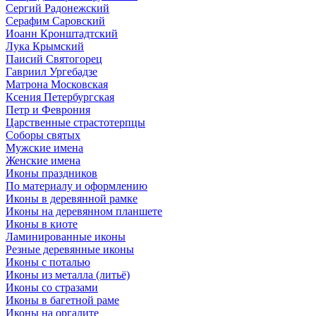
Сергий Радонежский
Серафим Саровский
Иоанн Кронштадтский
Лука Крымский
Паисий Святогорец
Гавриил Ургебадзе
Матрона Московская
Ксения Петербургская
Петр и Феврония
Царственные страстотерпцы
Соборы святых
Мужские имена
Женские имена
Иконы праздников
По материалу и оформлению
Иконы в деревянной рамке
Иконы на деревянном планшете
Иконы в киоте
Ламинированные иконы
Резные деревянные иконы
Иконы с поталью
Иконы из металла (литьё)
Иконы со стразами
Иконы в багетной раме
Иконы на оргалите