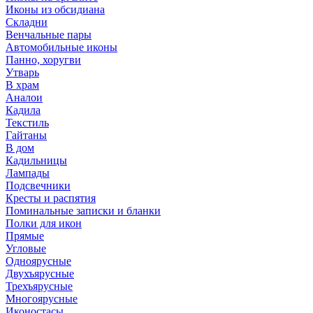
Иконы из обсидиана
Складни
Венчальные пары
Автомобильные иконы
Панно, хоругви
Утварь
В храм
Аналои
Кадила
Текстиль
Гайтаны
В дом
Кадильницы
Лампады
Подсвечники
Кресты и распятия
Поминальные записки и бланки
Полки для икон
Прямые
Угловые
Одноярусные
Двухъярусные
Трехъярусные
Многоярусные
Иконостасы