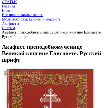
СТАТЬИ
Главная
Книги
Все православные книги
Молитвословы, каноны и акафисты
Акафисты
Святым
Акафист преподобномученице Великой княгине Елисавете.
Русский шрифт
Акафист преподобномученице
Великой княгине Елисавете. Русский
шрифт