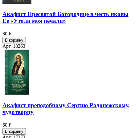
Акафист Пресвятой Богородице в честь иконы
Ее «Утоли моя печали»
60 ₽
В корзину
Арт. 18263
Акафист преподобному Сергию Радонежскому,
чудотворцу
60 ₽
В корзину
Арт. 17273