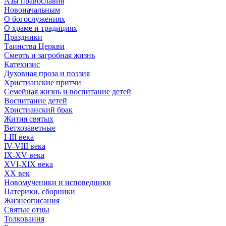
Азы православия
Новоначальным
О богослужениях
О храме и традициях
Праздники
Таинства Церкви
Смерть и загробная жизнь
Катехизис
Духовная проза и поэзия
Христианские притчи
Семейная жизнь и воспитание детей
Воспитание детей
Христианский брак
Жития святых
Ветхозаветные
I-III века
IV-VIII века
IX-XV века
XVI-XIX века
XX век
Новомученики и исповедники
Патерики, сборники
Жизнеописания
Святые отцы
Толкования