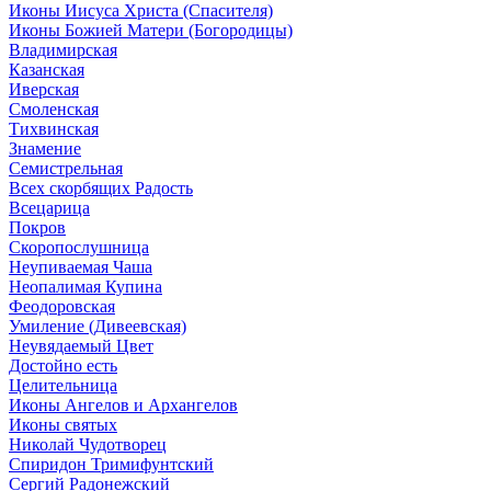
Иконы Иисуса Христа (Спасителя)
Иконы Божией Матери (Богородицы)
Владимирская
Казанская
Иверская
Смоленская
Тихвинская
Знамение
Семистрельная
Всех скорбящих Радость
Всецарица
Покров
Скоропослушница
Неупиваемая Чаша
Неопалимая Купина
Феодоровская
Умиление (Дивеевская)
Неувядаемый Цвет
Достойно есть
Целительница
Иконы Ангелов и Архангелов
Иконы святых
Николай Чудотворец
Спиридон Тримифунтский
Сергий Радонежский