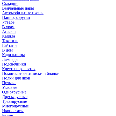
Складни
Венчальные пары
Автомобильные иконы
Панно, хоругви
Утварь
В храм
Аналои
Кадила
Текстиль
Гайтаны
В дом
Кадильницы
Лампады
Подсвечники
Кресты и распятия
Поминальные записки и бланки
Полки для икон
Прямые
Угловые
Одноярусные
Двухъярусные
Трехъярусные
Многоярусные
Иконостасы
Белые