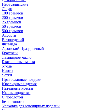
Иерусалимские
Ладан
100 граммов
200 граммов
25 граммов
50 граммов
500 граммов
Ассорти
Ватопедский
Фиваида
Афонский Праздничный
Братский
Лампадное масло
Благовонные масла
Уголь
Киоты
Четки
Православные подарки
Ювелирные изделия
Нательные кресты
Иконы-подвески
С позолотой
Без позолоты
Упаковка для ювелирных изделий