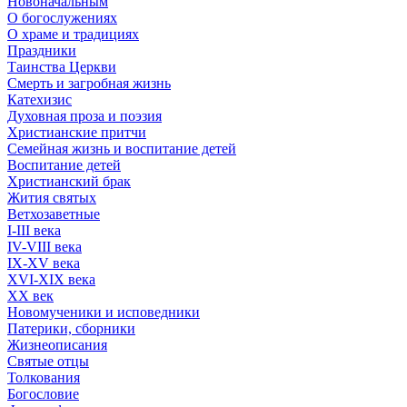
Новоначальным
О богослужениях
О храме и традициях
Праздники
Таинства Церкви
Смерть и загробная жизнь
Катехизис
Духовная проза и поэзия
Христианские притчи
Семейная жизнь и воспитание детей
Воспитание детей
Христианский брак
Жития святых
Ветхозаветные
I-III века
IV-VIII века
IX-XV века
XVI-XIX века
XX век
Новомученики и исповедники
Патерики, сборники
Жизнеописания
Святые отцы
Толкования
Богословие