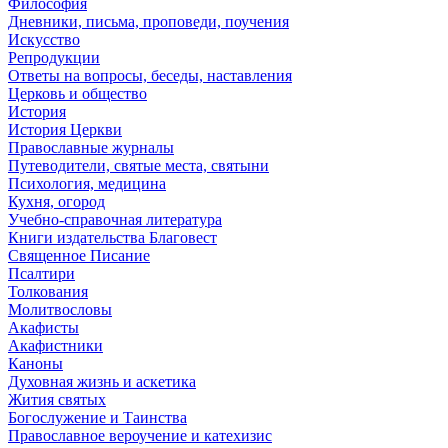
Философия
Дневники, письма, проповеди, поучения
Искусство
Репродукции
Ответы на вопросы, беседы, наставления
Церковь и общество
История
История Церкви
Православные журналы
Путеводители, святые места, святыни
Психология, медицина
Кухня, огород
Учебно-справочная литература
Книги издательства Благовест
Священное Писание
Псалтири
Толкования
Молитвословы
Акафисты
Акафистники
Каноны
Духовная жизнь и аскетика
Жития святых
Богослужение и Таинства
Православное вероучение и катехизис