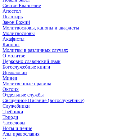
Святое Евангелие
Апостол
Псалтирь
Закон Божий
Молитвословы, каноны и акафисты
Молитвословы
Акафисты
Каноны
Молитвы в различных случаях
О молитве
Церковно-славянский язык
Богослужебные книги
Ирмологии
Минеи
Молитвенные правила
Октоих
Отдельные службы
Священное Писание (Богослужебные)
Служебники
Требники
Триоди
Часословы
Ноты и пение
Азы православия