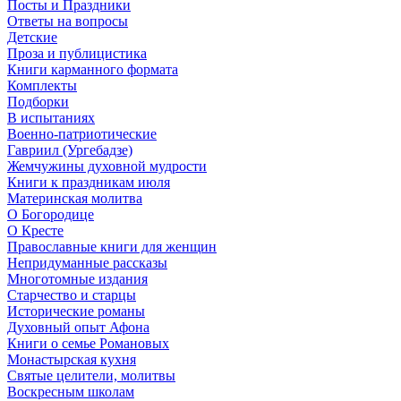
Посты и Праздники
Ответы на вопросы
Детские
Проза и публицистика
Книги карманного формата
Комплекты
Подборки
В испытаниях
Военно-патриотические
Гавриил (Ургебадзе)
Жемчужины духовной мудрости
Книги к праздникам июля
Материнская молитва
О Богородице
О Кресте
Православные книги для женщин
Непридуманные рассказы
Многотомные издания
Старчество и старцы
Исторические романы
Духовный опыт Афона
Книги о семье Романовых
Монастырская кухня
Святые целители, молитвы
Воскресным школам