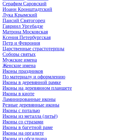
Серафим Саровский
Иоанн Кронштадтский
Лука Крымский
Паисий Святогорец
Гавриил Ургебадзе
Матрона Московская
Ксения Петербургская
Петр и Феврония
Царственные страстотерпцы
Соборы святых
Мужские имена
Женские имена
Иконы праздников
По материалу и оформлению
Иконы в деревянной рамке
Иконы на деревянном планшете
Иконы в киоте
Ламинированные иконы
Резные деревянные иконы
Иконы с поталью
Иконы из металла (литьё)
Иконы со стразами
Иконы в багетной раме
Иконы на оргалите
Иконы из обсидиана