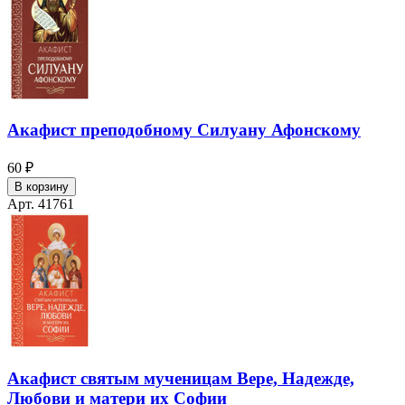
Акафист преподобному Силуану Афонскому
60 ₽
В корзину
Арт. 41761
Акафист святым мученицам Вере, Надежде,
Любови и матери их Софии