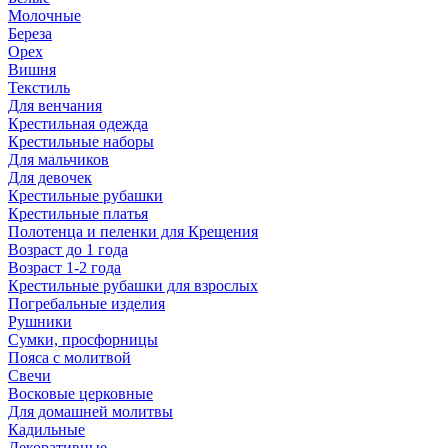
Молочные
Береза
Орех
Вишня
Текстиль
Для венчания
Крестильная одежда
Крестильные наборы
Для мальчиков
Для девочек
Крестильные рубашки
Крестильные платья
Полотенца и пеленки для Крещения
Возраст до 1 года
Возраст 1-2 года
Крестильные рубашки для взрослых
Погребальные изделия
Рушники
Сумки, просфорницы
Пояса с молитвой
Свечи
Восковые церковные
Для домашней молитвы
Кадильные
Декоративные