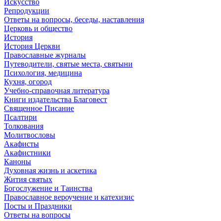
Искусство
Репродукции
Ответы на вопросы, беседы, наставления
Церковь и общество
История
История Церкви
Православные журналы
Путеводители, святые места, святыни
Психология, медицина
Кухня, огород
Учебно-справочная литература
Книги издательства Благовест
Священное Писание
Псалтири
Толкования
Молитвословы
Акафисты
Акафистники
Каноны
Духовная жизнь и аскетика
Жития святых
Богослужение и Таинства
Православное вероучение и катехизис
Посты и Праздники
Ответы на вопросы