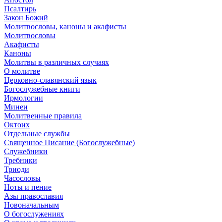
Псалтирь
Закон Божий
Молитвословы, каноны и акафисты
Молитвословы
Акафисты
Каноны
Молитвы в различных случаях
О молитве
Церковно-славянский язык
Богослужебные книги
Ирмологии
Минеи
Молитвенные правила
Октоих
Отдельные службы
Священное Писание (Богослужебные)
Служебники
Требники
Триоди
Часословы
Ноты и пение
Азы православия
Новоначальным
О богослужениях