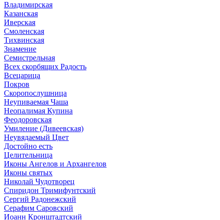
Владимирская
Казанская
Иверская
Смоленская
Тихвинская
Знамение
Семистрельная
Всех скорбящих Радость
Всецарица
Покров
Скоропослушница
Неупиваемая Чаша
Неопалимая Купина
Феодоровская
Умиление (Дивеевская)
Неувядаемый Цвет
Достойно есть
Целительница
Иконы Ангелов и Архангелов
Иконы святых
Николай Чудотворец
Спиридон Тримифунтский
Сергий Радонежский
Серафим Саровский
Иоанн Кронштадтский