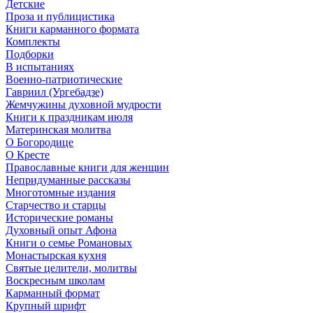
Детские
Проза и публицистика
Книги карманного формата
Комплекты
Подборки
В испытаниях
Военно-патриотические
Гавриил (Ургебадзе)
Жемчужины духовной мудрости
Книги к праздникам июля
Материнская молитва
О Богородице
О Кресте
Православные книги для женщин
Непридуманные рассказы
Многотомные издания
Старчество и старцы
Исторические романы
Духовный опыт Афона
Книги о семье Романовых
Монастырская кухня
Святые целители, молитвы
Воскресным школам
Карманный формат
Крупный шрифт