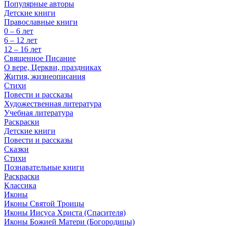
Популярные авторы
Детские книги
Православные книги
0 – 6 лет
6 – 12 лет
12 – 16 лет
Священное Писание
О вере, Церкви, праздниках
Жития, жизнеописания
Стихи
Повести и рассказы
Художественная литература
Учебная литература
Раскраски
Детские книги
Повести и рассказы
Сказки
Стихи
Познавательные книги
Раскраски
Классика
Иконы
Иконы Святой Троицы
Иконы Иисуса Христа (Спасителя)
Иконы Божией Матери (Богородицы)