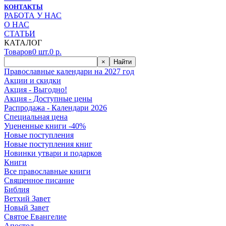
КОНТАКТЫ
РАБОТА У НАС
О НАС
СТАТЬИ
КАТАЛОГ
Товаров
0
шт.
0
р.
×
Найти
Православные календари на 2027 год
Акции и скидки
Акция - Выгодно!
Акция - Доступные цены
Распродажа - Календари 2026
Специальная цена
Уцененные книги -40%
Новые поступления
Новые поступления книг
Новинки утвари и подарков
Книги
Все православные книги
Священное писание
Библия
Ветхий Завет
Новый Завет
Святое Евангелие
Апостол