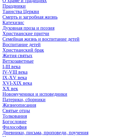
О храме и традициях
Праздники
Таинства Церкви
Смерть и загробная жизнь
Катехизис
Духовная проза и поэзия
Христианские притчи
Семейная жизнь и воспитание детей
Воспитание детей
Христианский брак
Жития святых
Ветхозаветные
I-III века
IV-VIII века
IX-XV века
XVI-XIX века
XX век
Новомученики и исповедники
Патерики, сборники
Жизнеописания
Святые отцы
Толкования
Богословие
Философия
Дневники, письма, проповеди, поучения