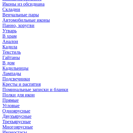
Иконы из обсидиана
Складни
Венчальные пары
Автомобильные иконы
Панно, хоругви
Утварь
В храм
Аналои
Кадила
Текстиль
Гайтаны
В дом
Кадильницы
Лампады
Подсвечники
Кресты и распятия
Поминальные записки и бланки
Полки для икон
Прямые
Угловые
Одноярусные
Двухъярусные
Трехъярусные
Многоярусные
Иконостасы