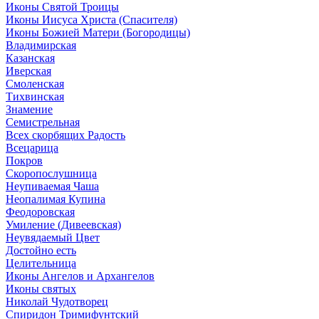
Иконы Святой Троицы
Иконы Иисуса Христа (Спасителя)
Иконы Божией Матери (Богородицы)
Владимирская
Казанская
Иверская
Смоленская
Тихвинская
Знамение
Семистрельная
Всех скорбящих Радость
Всецарица
Покров
Скоропослушница
Неупиваемая Чаша
Неопалимая Купина
Феодоровская
Умиление (Дивеевская)
Неувядаемый Цвет
Достойно есть
Целительница
Иконы Ангелов и Архангелов
Иконы святых
Николай Чудотворец
Спиридон Тримифунтский