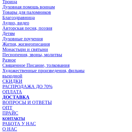
Троица
Духовная помощь воинам
Товары для паломников
Благоздравница
Аудио, видео
Авторская песня, поэзия
Детям
Духовные поучения
Жития, жизнеописания
Монастыри и святыни
Песнопения, звоны, молитвы
Разное
Священное Писание, толкования
Художественные произведения, фильмы
выходной
СКИДКИ
РАСПРОДАЖА ДО 70%
ОПЛАТА
ДОСТАВКА
ВОПРОСЫ И ОТВЕТЫ
ОПТ
ПРАЙС
КОНТАКТЫ
РАБОТА У НАС
О НАС