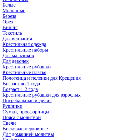
Белые
Молочные
Береза
Орех
Вишня
Текстиль
Для венчания
Крестильная одежда
Крестильные наборы
Для мальчиков
Для девочек
Крестильные рубашки
Крестильные платья
Полотенца и пеленки для Крещения
Возраст до 1 года
Возраст 1-2 года
Крестильные рубашки для взрослых
Погребальные изделия
Рушники
Сумки, просфорницы
Пояса с молитвой
Свечи
Восковые церковные
Для домашней молитвы
Кадильные