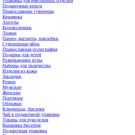
Упаковка для ювелирных изделий
Подарочные книги
Православные сувениры
Керамика
Ангелы
Колокольчики
Ложки
Панно, магниты, наклейки
Сувенирные яйца
Православная полиграфия
Подарки для детей
Развивающие игры
Наборы для творчества
Изделия из кожи
Закладки
Ремни
Мужские
Женские
Портмоне
Обложки
Ключницы, брелоки
Чай в подарочной упаковке
Товары для рукоделия
Вышивка бисером
Подарочная упаковка