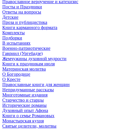
Православное вероучение и катехизис
Посты и Праздники
Ответы на вопросы
Детские
Проза и публицистика
Книги карманного формата
Комплекты
Подборки
В испытаниях
Военно-патриотические
Гавриил (Ургебадзе)
Жемчужины духовной мудрости
Книги к праздникам июля
Материнская молитва
О Богородице
О Кресте
Православные книги для женщин
Непридуманные рассказы
Многотомные издания
Старчество и старцы
Исторические романы
Духовный опыт Афона
Книги о семье Романовых
Монастырская кухня
Святые целители, молитвы