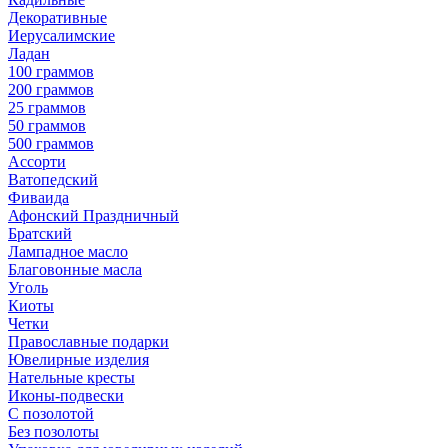
Декоративные
Иерусалимские
Ладан
100 граммов
200 граммов
25 граммов
50 граммов
500 граммов
Ассорти
Ватопедский
Фиваида
Афонский Праздничный
Братский
Лампадное масло
Благовонные масла
Уголь
Киоты
Четки
Православные подарки
Ювелирные изделия
Нательные кресты
Иконы-подвески
С позолотой
Без позолоты