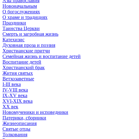
Азы православия
Новоначальным
О богослужениях
О храме и традициях
Праздники
Таинства Церкви
Смерть и загробная жизнь
Катехизис
Духовная проза и поэзия
Христианские притчи
Семейная жизнь и воспитание детей
Воспитание детей
Христианский брак
Жития святых
Ветхозаветные
I-III века
IV-VIII века
IX-XV века
XVI-XIX века
XX век
Новомученики и исповедники
Патерики, сборники
Жизнеописания
Святые отцы
Толкования