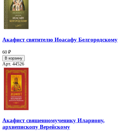
Акафист святителю Иоасафу Белгородскому
60 ₽
В корзину
Арт. 44526
Акафист священномученику Илариону,
архиепископу Верейскому