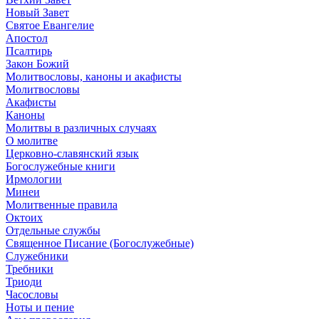
Новый Завет
Святое Евангелие
Апостол
Псалтирь
Закон Божий
Молитвословы, каноны и акафисты
Молитвословы
Акафисты
Каноны
Молитвы в различных случаях
О молитве
Церковно-славянский язык
Богослужебные книги
Ирмологии
Минеи
Молитвенные правила
Октоих
Отдельные службы
Священное Писание (Богослужебные)
Служебники
Требники
Триоди
Часословы
Ноты и пение