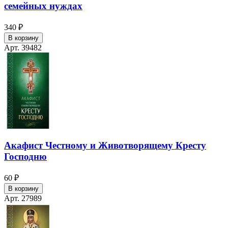
семейных нуждах
340 ₽
В корзину
Арт. 39482
Акафист Честному и Животворящему Кресту
Господню
60 ₽
В корзину
Арт. 27989