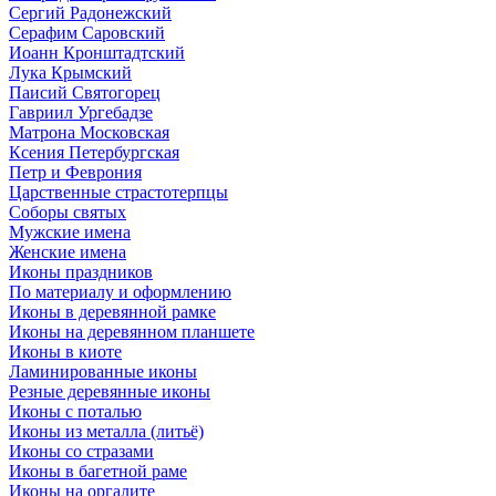
Сергий Радонежский
Серафим Саровский
Иоанн Кронштадтский
Лука Крымский
Паисий Святогорец
Гавриил Ургебадзе
Матрона Московская
Ксения Петербургская
Петр и Феврония
Царственные страстотерпцы
Соборы святых
Мужские имена
Женские имена
Иконы праздников
По материалу и оформлению
Иконы в деревянной рамке
Иконы на деревянном планшете
Иконы в киоте
Ламинированные иконы
Резные деревянные иконы
Иконы с поталью
Иконы из металла (литьё)
Иконы со стразами
Иконы в багетной раме
Иконы на оргалите