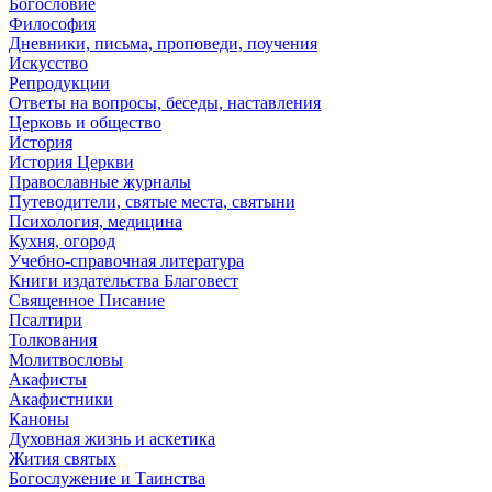
Богословие
Философия
Дневники, письма, проповеди, поучения
Искусство
Репродукции
Ответы на вопросы, беседы, наставления
Церковь и общество
История
История Церкви
Православные журналы
Путеводители, святые места, святыни
Психология, медицина
Кухня, огород
Учебно-справочная литература
Книги издательства Благовест
Священное Писание
Псалтири
Толкования
Молитвословы
Акафисты
Акафистники
Каноны
Духовная жизнь и аскетика
Жития святых
Богослужение и Таинства