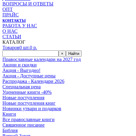
ВОПРОСЫ И ОТВЕТЫ
ОПТ
ПРАЙС
КОНТАКТЫ
РАБОТА У НАС
О НАС
СТАТЬИ
КАТАЛОГ
Товаров
0
шт.
0
р.
×
Найти
Православные календари на 2027 год
Акции и скидки
Акция - Выгодно!
Акция - Доступные цены
Распродажа - Календари 2026
Специальная цена
Уцененные книги -40%
Новые поступления
Новые поступления книг
Новинки утвари и подарков
Книги
Все православные книги
Священное писание
Библия
Ветхий Завет