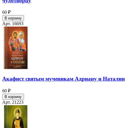
чудотворцу
60 ₽
В корзину
Арт. 16693
Акафист святым мученикам Адриану и Наталии
60 ₽
В корзину
Арт. 21223