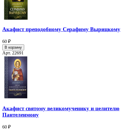
Акафист преподобному Серафиму Вырицкому
60 ₽
В корзину
Арт. 22691
Акафист святому великомученику и целителю
Пантелеимону
60 ₽