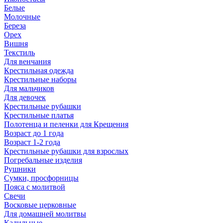
Белые
Молочные
Береза
Орех
Вишня
Текстиль
Для венчания
Крестильная одежда
Крестильные наборы
Для мальчиков
Для девочек
Крестильные рубашки
Крестильные платья
Полотенца и пеленки для Крещения
Возраст до 1 года
Возраст 1-2 года
Крестильные рубашки для взрослых
Погребальные изделия
Рушники
Сумки, просфорницы
Пояса с молитвой
Свечи
Восковые церковные
Для домашней молитвы
Кадильные