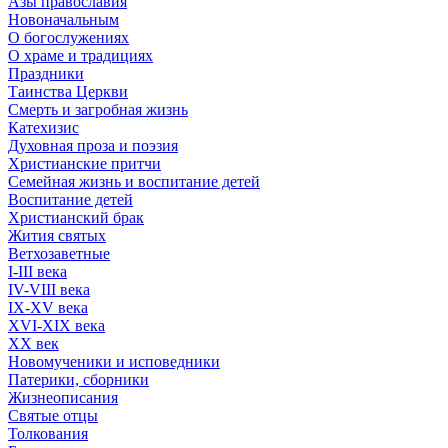
Азы православия
Новоначальным
О богослужениях
О храме и традициях
Праздники
Таинства Церкви
Смерть и загробная жизнь
Катехизис
Духовная проза и поэзия
Христианские притчи
Семейная жизнь и воспитание детей
Воспитание детей
Христианский брак
Жития святых
Ветхозаветные
I-III века
IV-VIII века
IX-XV века
XVI-XIX века
XX век
Новомученики и исповедники
Патерики, сборники
Жизнеописания
Святые отцы
Толкования