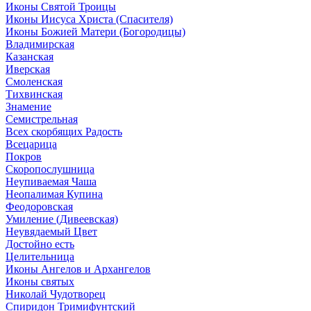
Иконы Святой Троицы
Иконы Иисуса Христа (Спасителя)
Иконы Божией Матери (Богородицы)
Владимирская
Казанская
Иверская
Смоленская
Тихвинская
Знамение
Семистрельная
Всех скорбящих Радость
Всецарица
Покров
Скоропослушница
Неупиваемая Чаша
Неопалимая Купина
Феодоровская
Умиление (Дивеевская)
Неувядаемый Цвет
Достойно есть
Целительница
Иконы Ангелов и Архангелов
Иконы святых
Николай Чудотворец
Спиридон Тримифунтский