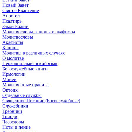
Новый Завет
Святое Евангелие
Апостол
Псалтирь
Закон Божий
Молитвословы, каноны и акафисты
Молитвословы
Акафисты
Каноны
Молитвы в различных случаях
О молитве
Церковно-славянский язык
Богослужебные книги
Ирмологии
Минеи
Молитвенные правила
Октоих
Отдельные службы
Священное Писание (Богослужебные)
Служебники
Требники
Триоди
Часословы
Ноты и пение