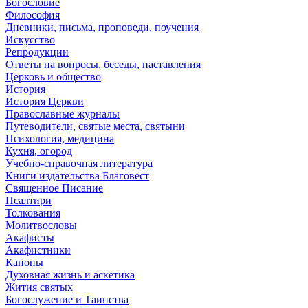
Богословие
Философия
Дневники, письма, проповеди, поучения
Искусство
Репродукции
Ответы на вопросы, беседы, наставления
Церковь и общество
История
История Церкви
Православные журналы
Путеводители, святые места, святыни
Психология, медицина
Кухня, огород
Учебно-справочная литература
Книги издательства Благовест
Священное Писание
Псалтири
Толкования
Молитвословы
Акафисты
Акафистники
Каноны
Духовная жизнь и аскетика
Жития святых
Богослужение и Таинства