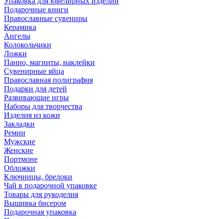
Упаковка для ювелирных изделий
Подарочные книги
Православные сувениры
Керамика
Ангелы
Колокольчики
Ложки
Панно, магниты, наклейки
Сувенирные яйца
Православная полиграфия
Подарки для детей
Развивающие игры
Наборы для творчества
Изделия из кожи
Закладки
Ремни
Мужские
Женские
Портмоне
Обложки
Ключницы, брелоки
Чай в подарочной упаковке
Товары для рукоделия
Вышивка бисером
Подарочная упаковка