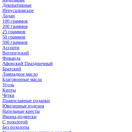
Декоративные
Иерусалимские
Ладан
100 граммов
200 граммов
25 граммов
50 граммов
500 граммов
Ассорти
Ватопедский
Фиваида
Афонский Праздничный
Братский
Лампадное масло
Благовонные масла
Уголь
Киоты
Четки
Православные подарки
Ювелирные изделия
Нательные кресты
Иконы-подвески
С позолотой
Без позолоты