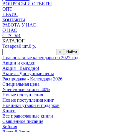
ВОПРОСЫ И ОТВЕТЫ
ОПТ
ПРАЙС
КОНТАКТЫ
РАБОТА У НАС
О НАС
СТАТЬИ
КАТАЛОГ
Товаров
0
шт.
0
р.
×
Найти
Православные календари на 2027 год
Акции и скидки
Акция - Выгодно!
Акция - Доступные цены
Распродажа - Календари 2026
Специальная цена
Уцененные книги -40%
Новые поступления
Новые поступления книг
Новинки утвари и подарков
Книги
Все православные книги
Священное писание
Библия
Ветхий Завет