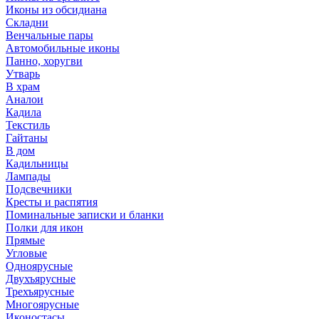
Иконы из обсидиана
Складни
Венчальные пары
Автомобильные иконы
Панно, хоругви
Утварь
В храм
Аналои
Кадила
Текстиль
Гайтаны
В дом
Кадильницы
Лампады
Подсвечники
Кресты и распятия
Поминальные записки и бланки
Полки для икон
Прямые
Угловые
Одноярусные
Двухъярусные
Трехъярусные
Многоярусные
Иконостасы