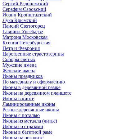
Сергий Радонежский
Серафим Саровский
Иоанн Кронштадтский
Лука Крымский
Паисий Святогорец
Гавриил Ургебадзе
Матрона Московская
Ксения Петербургская
Петр и Феврония
Царственные страстотерпцы
Соборы святых
Мужские имена
Женские имена
Иконы праздников
По материалу и оформлению
Иконы в деревянной рамке
Иконы на деревянном планшете
Иконы в киоте
Ламинированные иконы
Резные деревянные иконы
Иконы с поталью
Иконы из металла (литьё)
Иконы со стразами
Иконы в багетной раме
Иконы на оргалите