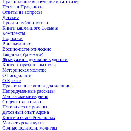
Православное вероучение и катехизис
Посты и Праздники
Ответы на вопросы
Детские
Проза и публицистика
Книги карманного формата
Комплекты
Подборки
В испытаниях
Военно-патриотические
Гавриил (Ургебадзе)
Жемчужины духовной мудрости
Книги к праздникам июля
Материнская молитва
О Богородице
О Кресте
Православные книги для женщин
Непридуманные рассказы
Многотомные издания
Старчество и старцы
Исторические романы
Духовный опыт Афона
Книги о семье Романовых
Монастырская кухня
Святые целители, молитвы