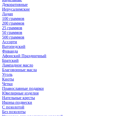
Декоративные
Иерусалимские
Ладан
100 граммов
200 граммов
25 граммов
50 граммов
500 граммов
Ассорти
Ватопедский
Фиваида
Афонский Праздничный
Братский
Лампадное масло
Благовонные масла
Уголь
Киоты
Четки
Православные подарки
Ювелирные изделия
Нательные кресты
Иконы-подвески
С позолотой
Без позолоты