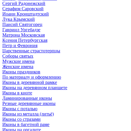
Сергий Радонежский
Серафим Саровский
Иоанн Кронштадтский
Лука Крымский
Паисий Святогорец
Гавриил Ургебадзе
Матрона Московская
Ксения Петербургская
Петр и Феврония
Царственные страстотерпцы
Соборы святых
Мужские имена
Женские имена
Иконы праздников
По материалу и оформлению
Иконы в деревянной рамке
Иконы на деревянном планшете
Иконы в киоте
Ламинированные иконы
Резные деревянные иконы
Иконы с поталью
Иконы из металла (литьё)
Иконы со стразами
Иконы в багетной раме
Иконы на оргалите