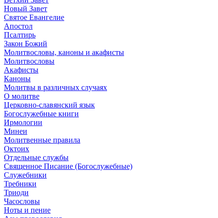
Новый Завет
Святое Евангелие
Апостол
Псалтирь
Закон Божий
Молитвословы, каноны и акафисты
Молитвословы
Акафисты
Каноны
Молитвы в различных случаях
О молитве
Церковно-славянский язык
Богослужебные книги
Ирмологии
Минеи
Молитвенные правила
Октоих
Отдельные службы
Священное Писание (Богослужебные)
Служебники
Требники
Триоди
Часословы
Ноты и пение