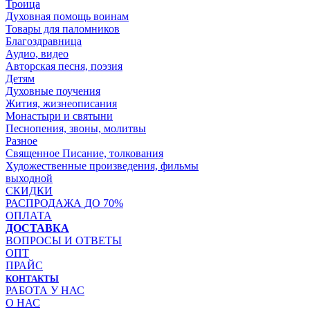
Троица
Духовная помощь воинам
Товары для паломников
Благоздравница
Аудио, видео
Авторская песня, поэзия
Детям
Духовные поучения
Жития, жизнеописания
Монастыри и святыни
Песнопения, звоны, молитвы
Разное
Священное Писание, толкования
Художественные произведения, фильмы
выходной
СКИДКИ
РАСПРОДАЖА ДО 70%
ОПЛАТА
ДОСТАВКА
ВОПРОСЫ И ОТВЕТЫ
ОПТ
ПРАЙС
КОНТАКТЫ
РАБОТА У НАС
О НАС