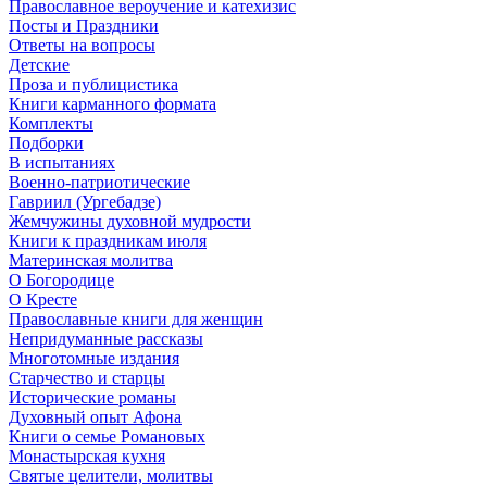
Православное вероучение и катехизис
Посты и Праздники
Ответы на вопросы
Детские
Проза и публицистика
Книги карманного формата
Комплекты
Подборки
В испытаниях
Военно-патриотические
Гавриил (Ургебадзе)
Жемчужины духовной мудрости
Книги к праздникам июля
Материнская молитва
О Богородице
О Кресте
Православные книги для женщин
Непридуманные рассказы
Многотомные издания
Старчество и старцы
Исторические романы
Духовный опыт Афона
Книги о семье Романовых
Монастырская кухня
Святые целители, молитвы