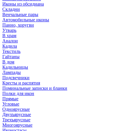
Иконы из обсидиана
Складни
Венчальные пары
Автомобильные иконы
Панно, хоругви
Утварь
В храм
Аналои
Кадила
Текстиль
Гайтаны
В дом
Кадильницы
Лампады
Подсвечники
Кресты и распятия
Поминальные записки и бланки
Полки для икон
Прямые
Угловые
Одноярусные
Двухъярусные
Трехъярусные
Многоярусные
Иконостасы