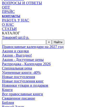
ВОПРОСЫ И ОТВЕТЫ
ОПТ
ПРАЙС
КОНТАКТЫ
РАБОТА У НАС
О НАС
СТАТЬИ
КАТАЛОГ
Товаров
0
шт.
0
р.
×
Найти
Православные календари на 2027 год
Акции и скидки
Акция - Выгодно!
Акция - Доступные цены
Распродажа - Календари 2026
Специальная цена
Уцененные книги -40%
Новые поступления
Новые поступления книг
Новинки утвари и подарков
Книги
Все православные книги
Священное писание
Библия
Ветхий Завет