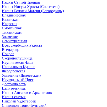
Иконы Святой Троицы
Иконы Иисуса Христа (Спасителя)
Иконы Божией Матери (Богородицы)
Владимирская
Казанская
Иверская
Смоленская
Тихвинская
Знамение
Семистрельная
Всех скорбящих Радость
Всецарица
Покров
Скоропослушница
Неупиваемая Чаша
Неопалимая Купина
Феодоровская
Умиление (Дивеевская)
Неувядаемый Цвет
Достойно есть
Целительница
Иконы Ангелов и Архангелов
Иконы святых
Николай Чудотворец
Спиридон Тримифунтский