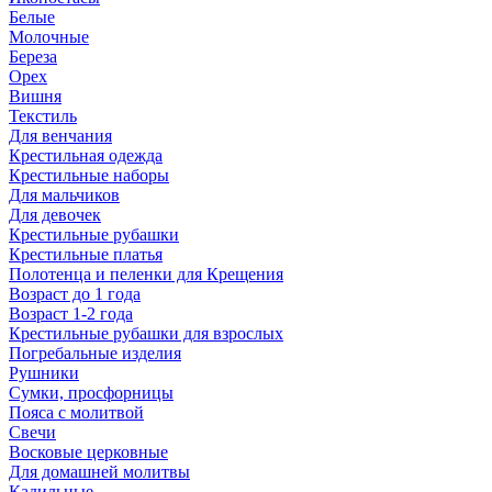
Белые
Молочные
Береза
Орех
Вишня
Текстиль
Для венчания
Крестильная одежда
Крестильные наборы
Для мальчиков
Для девочек
Крестильные рубашки
Крестильные платья
Полотенца и пеленки для Крещения
Возраст до 1 года
Возраст 1-2 года
Крестильные рубашки для взрослых
Погребальные изделия
Рушники
Сумки, просфорницы
Пояса с молитвой
Свечи
Восковые церковные
Для домашней молитвы
Кадильные