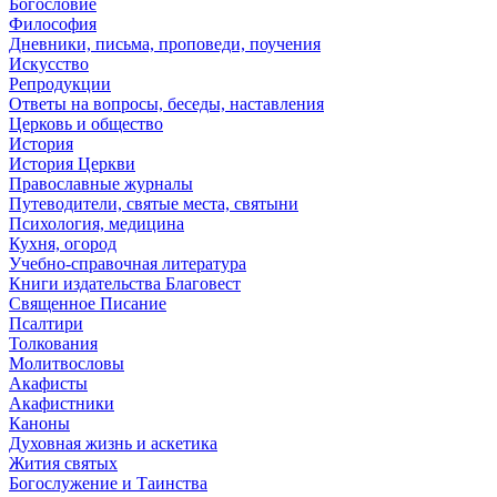
Богословие
Философия
Дневники, письма, проповеди, поучения
Искусство
Репродукции
Ответы на вопросы, беседы, наставления
Церковь и общество
История
История Церкви
Православные журналы
Путеводители, святые места, святыни
Психология, медицина
Кухня, огород
Учебно-справочная литература
Книги издательства Благовест
Священное Писание
Псалтири
Толкования
Молитвословы
Акафисты
Акафистники
Каноны
Духовная жизнь и аскетика
Жития святых
Богослужение и Таинства