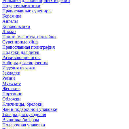
Упаковка для ювелирных изделий
Подарочные книги
Православные сувениры
Керамика
Ангелы
Колокольчики
Ложки
Панно, магниты, наклейки
Сувенирные яйца
Православная полиграфия
Подарки для детей
Развивающие игры
Наборы для творчества
Изделия из кожи
Закладки
Ремни
Мужские
Женские
Портмоне
Обложки
Ключницы, брелоки
Чай в подарочной упаковке
Товары для рукоделия
Вышивка бисером
Подарочная упаковка