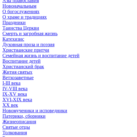
Азы православия
Новоначальным
О богослужениях
О храме и традициях
Праздники
Таинства Церкви
Смерть и загробная жизнь
Катехизис
Духовная проза и поэзия
Христианские притчи
Семейная жизнь и воспитание детей
Воспитание детей
Христианский брак
Жития святых
Ветхозаветные
I-III века
IV-VIII века
IX-XV века
XVI-XIX века
XX век
Новомученики и исповедники
Патерики, сборники
Жизнеописания
Святые отцы
Толкования