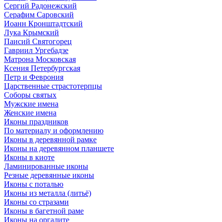
Сергий Радонежский
Серафим Саровский
Иоанн Кронштадтский
Лука Крымский
Паисий Святогорец
Гавриил Ургебадзе
Матрона Московская
Ксения Петербургская
Петр и Феврония
Царственные страстотерпцы
Соборы святых
Мужские имена
Женские имена
Иконы праздников
По материалу и оформлению
Иконы в деревянной рамке
Иконы на деревянном планшете
Иконы в киоте
Ламинированные иконы
Резные деревянные иконы
Иконы с поталью
Иконы из металла (литьё)
Иконы со стразами
Иконы в багетной раме
Иконы на оргалите