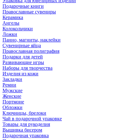
Упаковка для ювелирных изделий
Подарочные книги
Православные сувениры
Керамика
Ангелы
Колокольчики
Ложки
Панно, магниты, наклейки
Сувенирные яйца
Православная полиграфия
Подарки для детей
Развивающие игры
Наборы для творчества
Изделия из кожи
Закладки
Ремни
Мужские
Женские
Портмоне
Обложки
Ключницы, брелоки
Чай в подарочной упаковке
Товары для рукоделия
Вышивка бисером
Подарочная упаковка