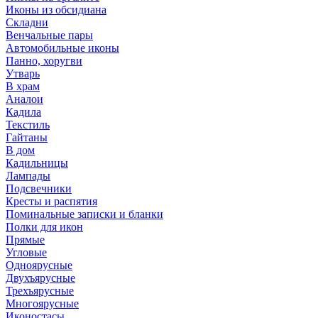
Иконы из обсидиана
Складни
Венчальные пары
Автомобильные иконы
Панно, хоругви
Утварь
В храм
Аналои
Кадила
Текстиль
Гайтаны
В дом
Кадильницы
Лампады
Подсвечники
Кресты и распятия
Поминальные записки и бланки
Полки для икон
Прямые
Угловые
Одноярусные
Двухъярусные
Трехъярусные
Многоярусные
Иконостасы