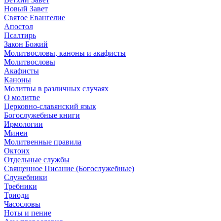
Новый Завет
Святое Евангелие
Апостол
Псалтирь
Закон Божий
Молитвословы, каноны и акафисты
Молитвословы
Акафисты
Каноны
Молитвы в различных случаях
О молитве
Церковно-славянский язык
Богослужебные книги
Ирмологии
Минеи
Молитвенные правила
Октоих
Отдельные службы
Священное Писание (Богослужебные)
Служебники
Требники
Триоди
Часословы
Ноты и пение