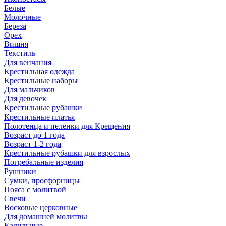
Белые
Молочные
Береза
Орех
Вишня
Текстиль
Для венчания
Крестильная одежда
Крестильные наборы
Для мальчиков
Для девочек
Крестильные рубашки
Крестильные платья
Полотенца и пеленки для Крещения
Возраст до 1 года
Возраст 1-2 года
Крестильные рубашки для взрослых
Погребальные изделия
Рушники
Сумки, просфорницы
Пояса с молитвой
Свечи
Восковые церковные
Для домашней молитвы
Кадильные