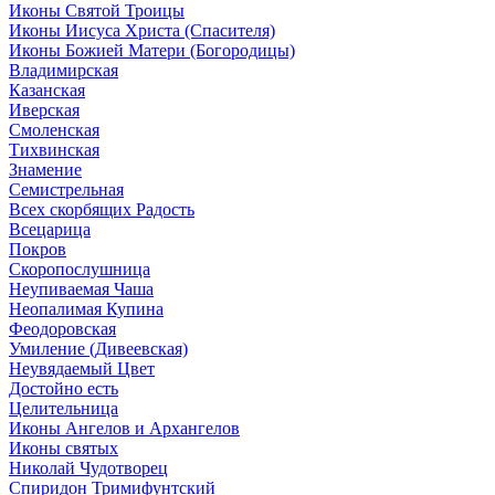
Иконы Святой Троицы
Иконы Иисуса Христа (Спасителя)
Иконы Божией Матери (Богородицы)
Владимирская
Казанская
Иверская
Смоленская
Тихвинская
Знамение
Семистрельная
Всех скорбящих Радость
Всецарица
Покров
Скоропослушница
Неупиваемая Чаша
Неопалимая Купина
Феодоровская
Умиление (Дивеевская)
Неувядаемый Цвет
Достойно есть
Целительница
Иконы Ангелов и Архангелов
Иконы святых
Николай Чудотворец
Спиридон Тримифунтский