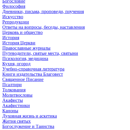
Богословие
Философия
Дневники, письма, проповеди, поучения
Искусство
Репродукции
Ответы на вопросы, беседы, наставления
Церковь и общество
История
История Церкви
Православные журналы
Путеводители, святые места, святыни
Психология, медицина
Кухня, огород
Учебно-справочная литература
Книги издательства Благовест
Священное Писание
Псалтири
Толкования
Молитвословы
Акафисты
Акафистники
Каноны
Духовная жизнь и аскетика
Жития святых
Богослужение и Таинства