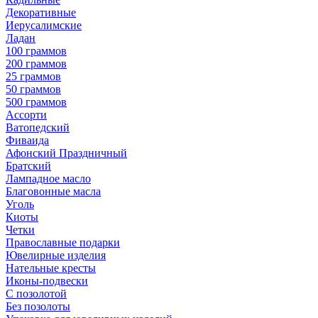
Декоративные
Иерусалимские
Ладан
100 граммов
200 граммов
25 граммов
50 граммов
500 граммов
Ассорти
Ватопедский
Фиваида
Афонский Праздничный
Братский
Лампадное масло
Благовонные масла
Уголь
Киоты
Четки
Православные подарки
Ювелирные изделия
Нательные кресты
Иконы-подвески
С позолотой
Без позолоты