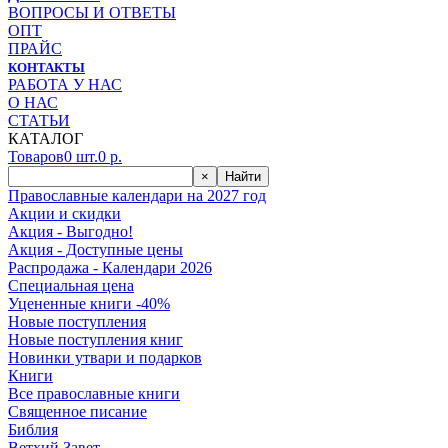
ВОПРОСЫ И ОТВЕТЫ
ОПТ
ПРАЙС
КОНТАКТЫ
РАБОТА У НАС
О НАС
СТАТЬИ
КАТАЛОГ
Товаров
0
шт.
0
р.
×
Найти
Православные календари на 2027 год
Акции и скидки
Акция - Выгодно!
Акция - Доступные цены
Распродажа - Календари 2026
Специальная цена
Уцененные книги -40%
Новые поступления
Новые поступления книг
Новинки утвари и подарков
Книги
Все православные книги
Священное писание
Библия
Ветхий Завет