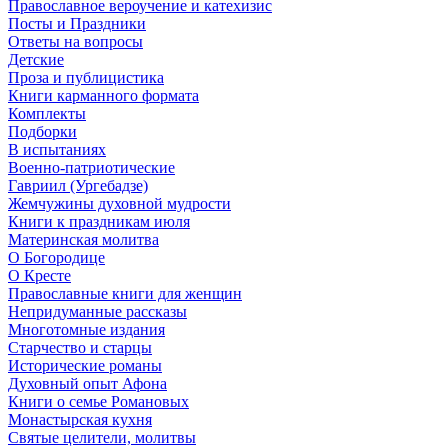
Православное вероучение и катехизис
Посты и Праздники
Ответы на вопросы
Детские
Проза и публицистика
Книги карманного формата
Комплекты
Подборки
В испытаниях
Военно-патриотические
Гавриил (Ургебадзе)
Жемчужины духовной мудрости
Книги к праздникам июля
Материнская молитва
О Богородице
О Кресте
Православные книги для женщин
Непридуманные рассказы
Многотомные издания
Старчество и старцы
Исторические романы
Духовный опыт Афона
Книги о семье Романовых
Монастырская кухня
Святые целители, молитвы