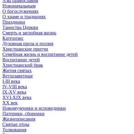
Азы православия
Новоначальным
О богослужениях
О храме и традициях
Праздники
Таинства Церкви
Смерть и загробная жизнь
Катехизис
Духовная проза и поэзия
Христианские притчи
Семейная жизнь и воспитание детей
Воспитание детей
Христианский брак
Жития святых
Ветхозаветные
I-III века
IV-VIII века
IX-XV века
XVI-XIX века
XX век
Новомученики и исповедники
Патерики, сборники
Жизнеописания
Святые отцы
Толкования