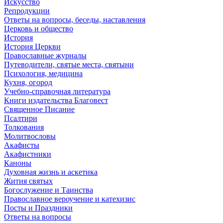
Искусство
Репродукции
Ответы на вопросы, беседы, наставления
Церковь и общество
История
История Церкви
Православные журналы
Путеводители, святые места, святыни
Психология, медицина
Кухня, огород
Учебно-справочная литература
Книги издательства Благовест
Священное Писание
Псалтири
Толкования
Молитвословы
Акафисты
Акафистники
Каноны
Духовная жизнь и аскетика
Жития святых
Богослужение и Таинства
Православное вероучение и катехизис
Посты и Праздники
Ответы на вопросы