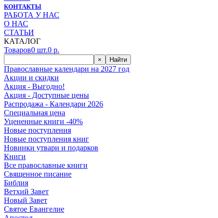
КОНТАКТЫ
РАБОТА У НАС
О НАС
СТАТЬИ
КАТАЛОГ
Товаров
0
шт.
0
р.
×
Найти
Православные календари на 2027 год
Акции и скидки
Акция - Выгодно!
Акция - Доступные цены
Распродажа - Календари 2026
Специальная цена
Уцененные книги -40%
Новые поступления
Новые поступления книг
Новинки утвари и подарков
Книги
Все православные книги
Священное писание
Библия
Ветхий Завет
Новый Завет
Святое Евангелие
Апостол