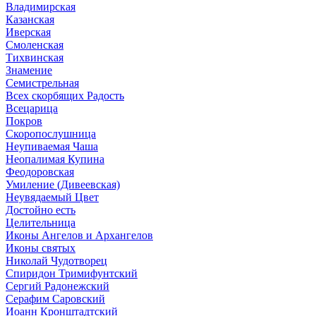
Владимирская
Казанская
Иверская
Смоленская
Тихвинская
Знамение
Семистрельная
Всех скорбящих Радость
Всецарица
Покров
Скоропослушница
Неупиваемая Чаша
Неопалимая Купина
Феодоровская
Умиление (Дивеевская)
Неувядаемый Цвет
Достойно есть
Целительница
Иконы Ангелов и Архангелов
Иконы святых
Николай Чудотворец
Спиридон Тримифунтский
Сергий Радонежский
Серафим Саровский
Иоанн Кронштадтский