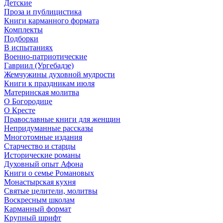
Детские
Проза и публицистика
Книги карманного формата
Комплекты
Подборки
В испытаниях
Военно-патриотические
Гавриил (Ургебадзе)
Жемчужины духовной мудрости
Книги к праздникам июля
Материнская молитва
О Богородице
О Кресте
Православные книги для женщин
Непридуманные рассказы
Многотомные издания
Старчество и старцы
Исторические романы
Духовный опыт Афона
Книги о семье Романовых
Монастырская кухня
Святые целители, молитвы
Воскресным школам
Карманный формат
Крупный шрифт