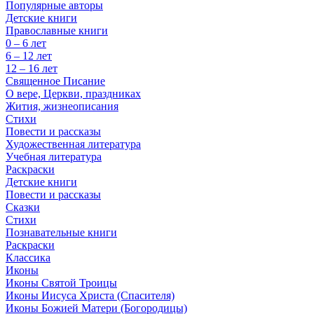
Популярные авторы
Детские книги
Православные книги
0 – 6 лет
6 – 12 лет
12 – 16 лет
Священное Писание
О вере, Церкви, праздниках
Жития, жизнеописания
Стихи
Повести и рассказы
Художественная литература
Учебная литература
Раскраски
Детские книги
Повести и рассказы
Сказки
Стихи
Познавательные книги
Раскраски
Классика
Иконы
Иконы Святой Троицы
Иконы Иисуса Христа (Спасителя)
Иконы Божией Матери (Богородицы)