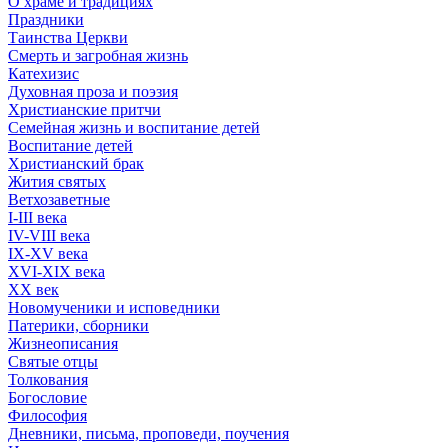
О храме и традициях
Праздники
Таинства Церкви
Смерть и загробная жизнь
Катехизис
Духовная проза и поэзия
Христианские притчи
Семейная жизнь и воспитание детей
Воспитание детей
Христианский брак
Жития святых
Ветхозаветные
I-III века
IV-VIII века
IX-XV века
XVI-XIX века
XX век
Новомученики и исповедники
Патерики, сборники
Жизнеописания
Святые отцы
Толкования
Богословие
Философия
Дневники, письма, проповеди, поучения