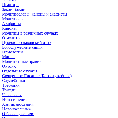
Псалтирь
Закон Божий
Молитвословы, каноны и акафисты
Молитвословы
Акафисты
Каноны
Молитвы в различных случаях
О молитве
Церковно-славянский язык
Богослужебные книги
Ирмологии
Минеи
Молитвенные правила
Октоих
Отдельные службы
Священное Писание (Богослужебные)
Служебники
Требники
Триоди
Часословы
Ноты и пение
Азы православия
Новоначальным
О богослужениях