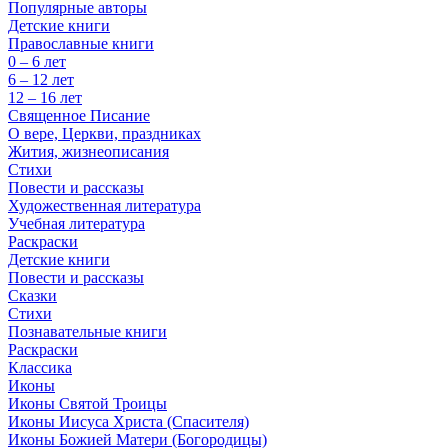
Популярные авторы
Детские книги
Православные книги
0 – 6 лет
6 – 12 лет
12 – 16 лет
Священное Писание
О вере, Церкви, праздниках
Жития, жизнеописания
Стихи
Повести и рассказы
Художественная литература
Учебная литература
Раскраски
Детские книги
Повести и рассказы
Сказки
Стихи
Познавательные книги
Раскраски
Классика
Иконы
Иконы Святой Троицы
Иконы Иисуса Христа (Спасителя)
Иконы Божией Матери (Богородицы)