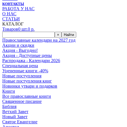
КОНТАКТЫ
РАБОТА У НАС
О НАС
СТАТЬИ
КАТАЛОГ
Товаров
0
шт.
0
р.
×
Найти
Православные календари на 2027 год
Акции и скидки
Акция - Выгодно!
Акция - Доступные цены
Распродажа - Календари 2026
Специальная цена
Уцененные книги -40%
Новые поступления
Новые поступления книг
Новинки утвари и подарков
Книги
Все православные книги
Священное писание
Библия
Ветхий Завет
Новый Завет
Святое Евангелие
Апостол