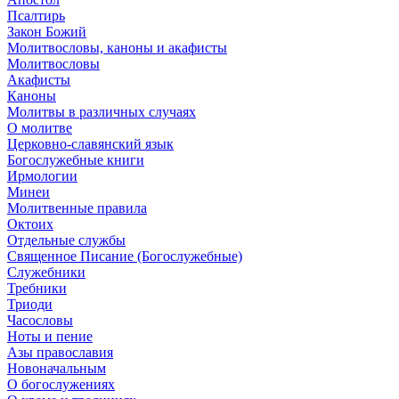
Псалтирь
Закон Божий
Молитвословы, каноны и акафисты
Молитвословы
Акафисты
Каноны
Молитвы в различных случаях
О молитве
Церковно-славянский язык
Богослужебные книги
Ирмологии
Минеи
Молитвенные правила
Октоих
Отдельные службы
Священное Писание (Богослужебные)
Служебники
Требники
Триоди
Часословы
Ноты и пение
Азы православия
Новоначальным
О богослужениях