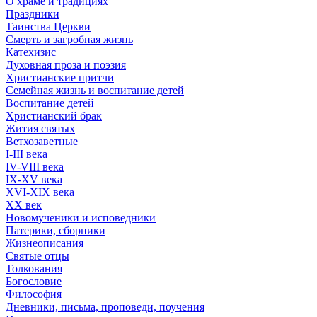
О храме и традициях
Праздники
Таинства Церкви
Смерть и загробная жизнь
Катехизис
Духовная проза и поэзия
Христианские притчи
Семейная жизнь и воспитание детей
Воспитание детей
Христианский брак
Жития святых
Ветхозаветные
I-III века
IV-VIII века
IX-XV века
XVI-XIX века
XX век
Новомученики и исповедники
Патерики, сборники
Жизнеописания
Святые отцы
Толкования
Богословие
Философия
Дневники, письма, проповеди, поучения