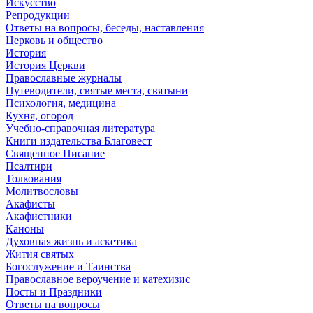
Искусство
Репродукции
Ответы на вопросы, беседы, наставления
Церковь и общество
История
История Церкви
Православные журналы
Путеводители, святые места, святыни
Психология, медицина
Кухня, огород
Учебно-справочная литература
Книги издательства Благовест
Священное Писание
Псалтири
Толкования
Молитвословы
Акафисты
Акафистники
Каноны
Духовная жизнь и аскетика
Жития святых
Богослужение и Таинства
Православное вероучение и катехизис
Посты и Праздники
Ответы на вопросы