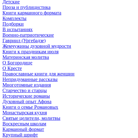
Детские
Проза и публицистика
Книги карманного формата
Комплекты
Подборки
В испытаниях
Военно-патриотические
Гавриил (Ургебадзе)
Жемчужины духовной мудрости
Книги к праздникам июля
Материнская молитва
О Богородице
О Кресте
Православные книги для женщин
Непридуманные рассказы
Многотомные издания
Старчество и старцы
Исторические романы
Духовный опыт Афона
Книги о семье Романовых
Монастырская кухня
Святые целители, молитвы
Воскресным школам
Карманный формат
Крупный шрифт