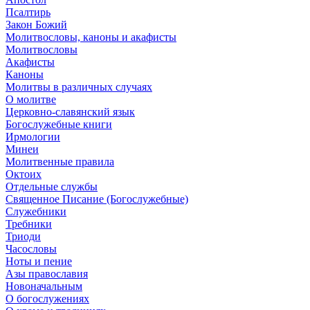
Псалтирь
Закон Божий
Молитвословы, каноны и акафисты
Молитвословы
Акафисты
Каноны
Молитвы в различных случаях
О молитве
Церковно-славянский язык
Богослужебные книги
Ирмологии
Минеи
Молитвенные правила
Октоих
Отдельные службы
Священное Писание (Богослужебные)
Служебники
Требники
Триоди
Часословы
Ноты и пение
Азы православия
Новоначальным
О богослужениях