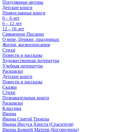
Популярные авторы
Детские книги
Православные книги
0 – 6 лет
6 – 12 лет
12 – 16 лет
Священное Писание
О вере, Церкви, праздниках
Жития, жизнеописания
Стихи
Повести и рассказы
Художественная литература
Учебная литература
Раскраски
Детские книги
Повести и рассказы
Сказки
Стихи
Познавательные книги
Раскраски
Классика
Иконы
Иконы Святой Троицы
Иконы Иисуса Христа (Спасителя)
Иконы Божией Матери (Богородицы)