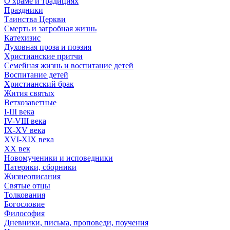
О храме и традициях
Праздники
Таинства Церкви
Смерть и загробная жизнь
Катехизис
Духовная проза и поэзия
Христианские притчи
Семейная жизнь и воспитание детей
Воспитание детей
Христианский брак
Жития святых
Ветхозаветные
I-III века
IV-VIII века
IX-XV века
XVI-XIX века
XX век
Новомученики и исповедники
Патерики, сборники
Жизнеописания
Святые отцы
Толкования
Богословие
Философия
Дневники, письма, проповеди, поучения