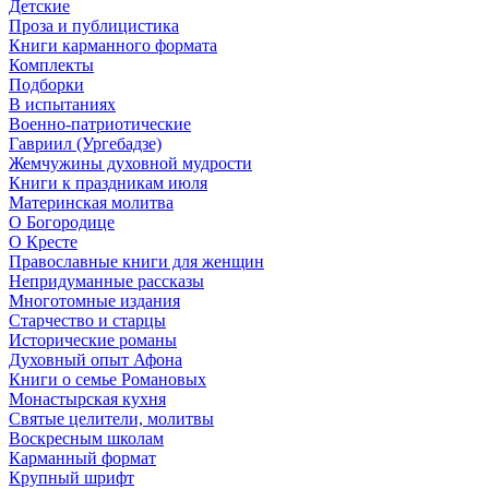
Детские
Проза и публицистика
Книги карманного формата
Комплекты
Подборки
В испытаниях
Военно-патриотические
Гавриил (Ургебадзе)
Жемчужины духовной мудрости
Книги к праздникам июля
Материнская молитва
О Богородице
О Кресте
Православные книги для женщин
Непридуманные рассказы
Многотомные издания
Старчество и старцы
Исторические романы
Духовный опыт Афона
Книги о семье Романовых
Монастырская кухня
Святые целители, молитвы
Воскресным школам
Карманный формат
Крупный шрифт