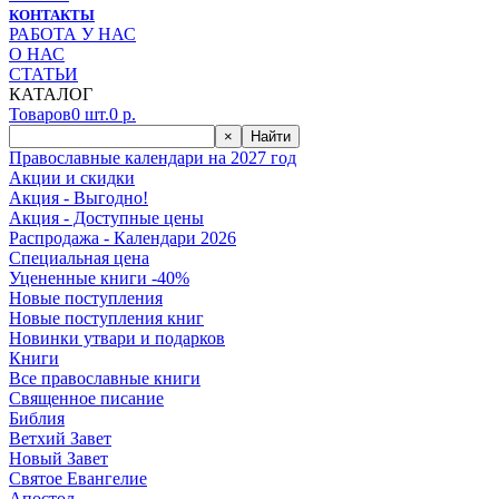
КОНТАКТЫ
РАБОТА У НАС
О НАС
СТАТЬИ
КАТАЛОГ
Товаров
0
шт.
0
р.
×
Найти
Православные календари на 2027 год
Акции и скидки
Акция - Выгодно!
Акция - Доступные цены
Распродажа - Календари 2026
Специальная цена
Уцененные книги -40%
Новые поступления
Новые поступления книг
Новинки утвари и подарков
Книги
Все православные книги
Священное писание
Библия
Ветхий Завет
Новый Завет
Святое Евангелие
Апостол