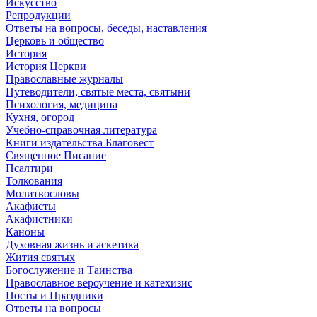
Искусство
Репродукции
Ответы на вопросы, беседы, наставления
Церковь и общество
История
История Церкви
Православные журналы
Путеводители, святые места, святыни
Психология, медицина
Кухня, огород
Учебно-справочная литература
Книги издательства Благовест
Священное Писание
Псалтири
Толкования
Молитвословы
Акафисты
Акафистники
Каноны
Духовная жизнь и аскетика
Жития святых
Богослужение и Таинства
Православное вероучение и катехизис
Посты и Праздники
Ответы на вопросы