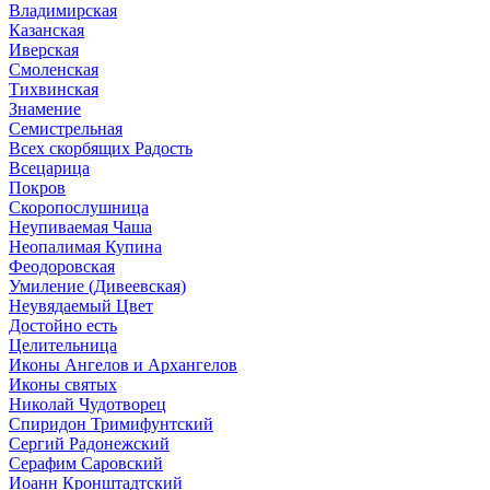
Владимирская
Казанская
Иверская
Смоленская
Тихвинская
Знамение
Семистрельная
Всех скорбящих Радость
Всецарица
Покров
Скоропослушница
Неупиваемая Чаша
Неопалимая Купина
Феодоровская
Умиление (Дивеевская)
Неувядаемый Цвет
Достойно есть
Целительница
Иконы Ангелов и Архангелов
Иконы святых
Николай Чудотворец
Спиридон Тримифунтский
Сергий Радонежский
Серафим Саровский
Иоанн Кронштадтский