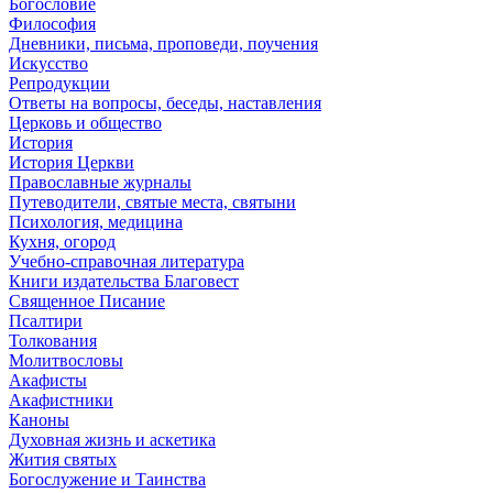
Богословие
Философия
Дневники, письма, проповеди, поучения
Искусство
Репродукции
Ответы на вопросы, беседы, наставления
Церковь и общество
История
История Церкви
Православные журналы
Путеводители, святые места, святыни
Психология, медицина
Кухня, огород
Учебно-справочная литература
Книги издательства Благовест
Священное Писание
Псалтири
Толкования
Молитвословы
Акафисты
Акафистники
Каноны
Духовная жизнь и аскетика
Жития святых
Богослужение и Таинства