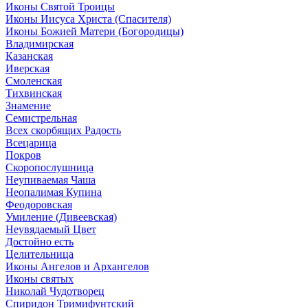
Иконы Святой Троицы
Иконы Иисуса Христа (Спасителя)
Иконы Божией Матери (Богородицы)
Владимирская
Казанская
Иверская
Смоленская
Тихвинская
Знамение
Семистрельная
Всех скорбящих Радость
Всецарица
Покров
Скоропослушница
Неупиваемая Чаша
Неопалимая Купина
Феодоровская
Умиление (Дивеевская)
Неувядаемый Цвет
Достойно есть
Целительница
Иконы Ангелов и Архангелов
Иконы святых
Николай Чудотворец
Спиридон Тримифунтский