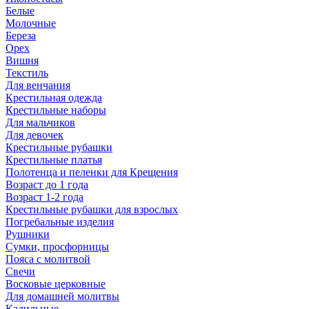
Белые
Молочные
Береза
Орех
Вишня
Текстиль
Для венчания
Крестильная одежда
Крестильные наборы
Для мальчиков
Для девочек
Крестильные рубашки
Крестильные платья
Полотенца и пеленки для Крещения
Возраст до 1 года
Возраст 1-2 года
Крестильные рубашки для взрослых
Погребальные изделия
Рушники
Сумки, просфорницы
Пояса с молитвой
Свечи
Восковые церковные
Для домашней молитвы
Кадильные