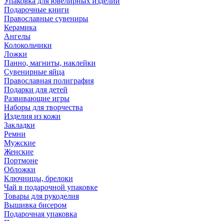
Упаковка для ювелирных изделий
Подарочные книги
Православные сувениры
Керамика
Ангелы
Колокольчики
Ложки
Панно, магниты, наклейки
Сувенирные яйца
Православная полиграфия
Подарки для детей
Развивающие игры
Наборы для творчества
Изделия из кожи
Закладки
Ремни
Мужские
Женские
Портмоне
Обложки
Ключницы, брелоки
Чай в подарочной упаковке
Товары для рукоделия
Вышивка бисером
Подарочная упаковка