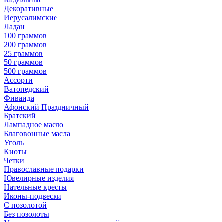
Декоративные
Иерусалимские
Ладан
100 граммов
200 граммов
25 граммов
50 граммов
500 граммов
Ассорти
Ватопедский
Фиваида
Афонский Праздничный
Братский
Лампадное масло
Благовонные масла
Уголь
Киоты
Четки
Православные подарки
Ювелирные изделия
Нательные кресты
Иконы-подвески
С позолотой
Без позолоты