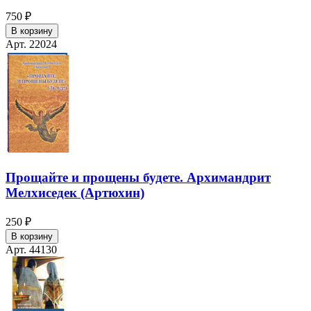
750 ₽
В корзину
Арт. 22024
Прощайте и прощены будете. Архимандрит
Мелхиседек (Артюхин)
250 ₽
В корзину
Арт. 44130