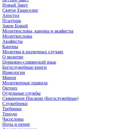
Новый Завет
Святое Евангелие
Апостол
Псалтирь
Закон Божий
Молитвословы, каноны и акафисты
Молитвословы
Акафисты
Каноны
Молитвы в различных случаях
О молитве
Церковно-славянский язык
Богослужебные книги
Ирмологии
Минеи
Молитвенные правила
Октоих
Отдельные службы
Священное Писание (Богослужебные)
Служебники
Требники
Триоди
Часословы
Ноты и пение