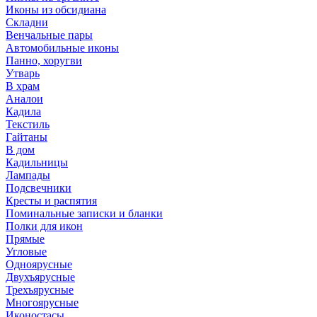
Иконы из обсидиана
Складни
Венчальные пары
Автомобильные иконы
Панно, хоругви
Утварь
В храм
Аналои
Кадила
Текстиль
Гайтаны
В дом
Кадильницы
Лампады
Подсвечники
Кресты и распятия
Поминальные записки и бланки
Полки для икон
Прямые
Угловые
Одноярусные
Двухъярусные
Трехъярусные
Многоярусные
Иконостасы