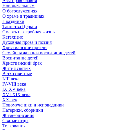
Азы православия
Новоначальным
О богослужениях
О храме и традициях
Праздники
Таинства Церкви
Смерть и загробная жизнь
Катехизис
Духовная проза и поэзия
Христианские притчи
Семейная жизнь и воспитание детей
Воспитание детей
Христианский брак
Жития святых
Ветхозаветные
I-III века
IV-VIII века
IX-XV века
XVI-XIX века
XX век
Новомученики и исповедники
Патерики, сборники
Жизнеописания
Святые отцы
Толкования