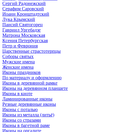
Сергий Радонежский
Серафим Саровский
Иоанн Кронштадтский
Лука Крымский
Паисий Святогорец
Гавриил Ургебадзе
Матрона Московская
Ксения Петербургская
Петр и Феврония
Царственные страстотерпцы
Соборы святых
Мужские имена
Женские имена
Иконы праздников
По материалу и оформлению
Иконы в деревянной рамке
Иконы на деревянном планшете
Иконы в киоте
Ламинированные иконы
Резные деревянные иконы
Иконы с поталью
Иконы из металла (литьё)
Иконы со стразами
Иконы в багетной раме
Иконы на оргалите