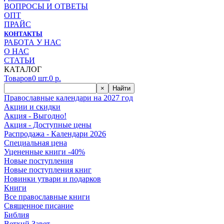
ВОПРОСЫ И ОТВЕТЫ
ОПТ
ПРАЙС
КОНТАКТЫ
РАБОТА У НАС
О НАС
СТАТЬИ
КАТАЛОГ
Товаров
0
шт.
0
р.
×
Найти
Православные календари на 2027 год
Акции и скидки
Акция - Выгодно!
Акция - Доступные цены
Распродажа - Календари 2026
Специальная цена
Уцененные книги -40%
Новые поступления
Новые поступления книг
Новинки утвари и подарков
Книги
Все православные книги
Священное писание
Библия
Ветхий Завет