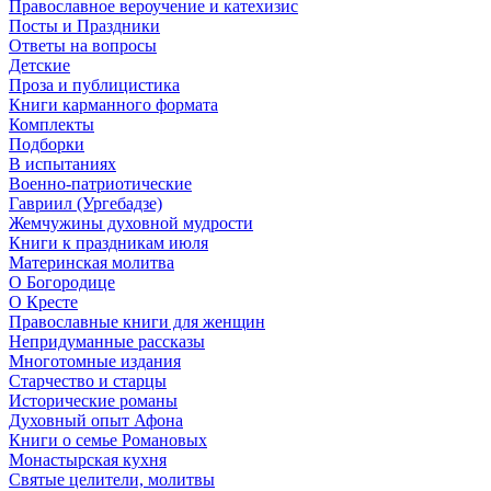
Православное вероучение и катехизис
Посты и Праздники
Ответы на вопросы
Детские
Проза и публицистика
Книги карманного формата
Комплекты
Подборки
В испытаниях
Военно-патриотические
Гавриил (Ургебадзе)
Жемчужины духовной мудрости
Книги к праздникам июля
Материнская молитва
О Богородице
О Кресте
Православные книги для женщин
Непридуманные рассказы
Многотомные издания
Старчество и старцы
Исторические романы
Духовный опыт Афона
Книги о семье Романовых
Монастырская кухня
Святые целители, молитвы