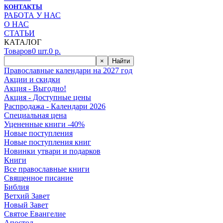
КОНТАКТЫ
РАБОТА У НАС
О НАС
СТАТЬИ
КАТАЛОГ
Товаров
0
шт.
0
р.
×
Найти
Православные календари на 2027 год
Акции и скидки
Акция - Выгодно!
Акция - Доступные цены
Распродажа - Календари 2026
Специальная цена
Уцененные книги -40%
Новые поступления
Новые поступления книг
Новинки утвари и подарков
Книги
Все православные книги
Священное писание
Библия
Ветхий Завет
Новый Завет
Святое Евангелие
Апостол