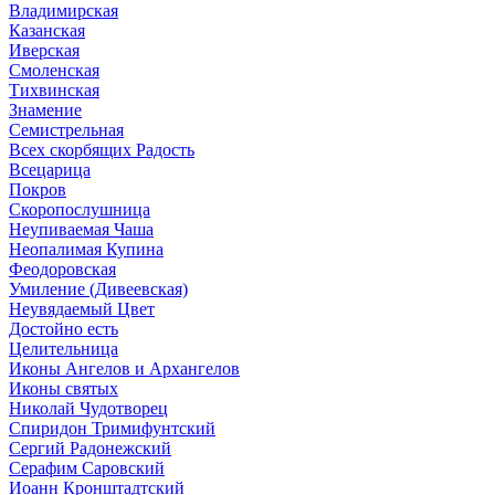
Владимирская
Казанская
Иверская
Смоленская
Тихвинская
Знамение
Семистрельная
Всех скорбящих Радость
Всецарица
Покров
Скоропослушница
Неупиваемая Чаша
Неопалимая Купина
Феодоровская
Умиление (Дивеевская)
Неувядаемый Цвет
Достойно есть
Целительница
Иконы Ангелов и Архангелов
Иконы святых
Николай Чудотворец
Спиридон Тримифунтский
Сергий Радонежский
Серафим Саровский
Иоанн Кронштадтский