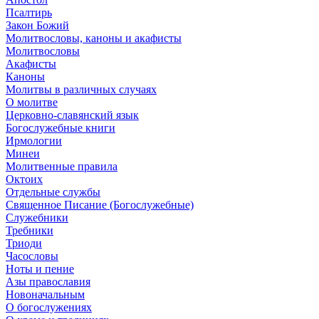
Псалтирь
Закон Божий
Молитвословы, каноны и акафисты
Молитвословы
Акафисты
Каноны
Молитвы в различных случаях
О молитве
Церковно-славянский язык
Богослужебные книги
Ирмологии
Минеи
Молитвенные правила
Октоих
Отдельные службы
Священное Писание (Богослужебные)
Служебники
Требники
Триоди
Часословы
Ноты и пение
Азы православия
Новоначальным
О богослужениях