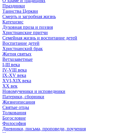
О храме и традициях
Праздники
Таинства Церкви
Смерть и загробная жизнь
Катехизис
Духовная проза и поэзия
Христианские притчи
Семейная жизнь и воспитание детей
Воспитание детей
Христианский брак
Жития святых
Ветхозаветные
I-III века
IV-VIII века
IX-XV века
XVI-XIX века
XX век
Новомученики и исповедники
Патерики, сборники
Жизнеописания
Святые отцы
Толкования
Богословие
Философия
Дневники, письма, проповеди, поучения