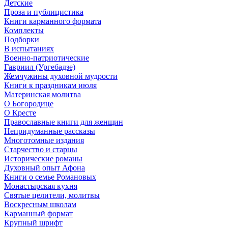
Детские
Проза и публицистика
Книги карманного формата
Комплекты
Подборки
В испытаниях
Военно-патриотические
Гавриил (Ургебадзе)
Жемчужины духовной мудрости
Книги к праздникам июля
Материнская молитва
О Богородице
О Кресте
Православные книги для женщин
Непридуманные рассказы
Многотомные издания
Старчество и старцы
Исторические романы
Духовный опыт Афона
Книги о семье Романовых
Монастырская кухня
Святые целители, молитвы
Воскресным школам
Карманный формат
Крупный шрифт