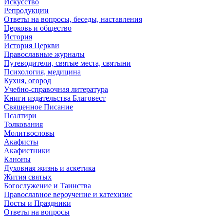
Искусство
Репродукции
Ответы на вопросы, беседы, наставления
Церковь и общество
История
История Церкви
Православные журналы
Путеводители, святые места, святыни
Психология, медицина
Кухня, огород
Учебно-справочная литература
Книги издательства Благовест
Священное Писание
Псалтири
Толкования
Молитвословы
Акафисты
Акафистники
Каноны
Духовная жизнь и аскетика
Жития святых
Богослужение и Таинства
Православное вероучение и катехизис
Посты и Праздники
Ответы на вопросы