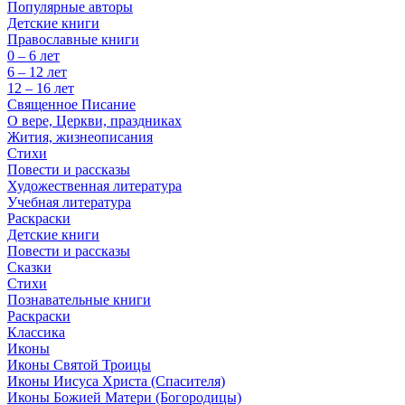
Популярные авторы
Детские книги
Православные книги
0 – 6 лет
6 – 12 лет
12 – 16 лет
Священное Писание
О вере, Церкви, праздниках
Жития, жизнеописания
Стихи
Повести и рассказы
Художественная литература
Учебная литература
Раскраски
Детские книги
Повести и рассказы
Сказки
Стихи
Познавательные книги
Раскраски
Классика
Иконы
Иконы Святой Троицы
Иконы Иисуса Христа (Спасителя)
Иконы Божией Матери (Богородицы)