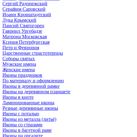
Сергий Радонежский
Серафим Саровский
Иоанн Кронштадтский
Лука Крымский
Паисий Святогорец
Гавриил Ургебадзе
Матрона Московская
Ксения Петербургская
Петр и Феврония
Царственные страстотерпцы
Соборы святых
Мужские имена
Женские имена
Иконы праздников
По материалу и оформлению
Иконы в деревянной рамке
Иконы на деревянном планшете
Иконы в киоте
Ламинированные иконы
Резные деревянные иконы
Иконы с поталью
Иконы из металла (литьё)
Иконы со стразами
Иконы в багетной раме
Иконы на оргалите