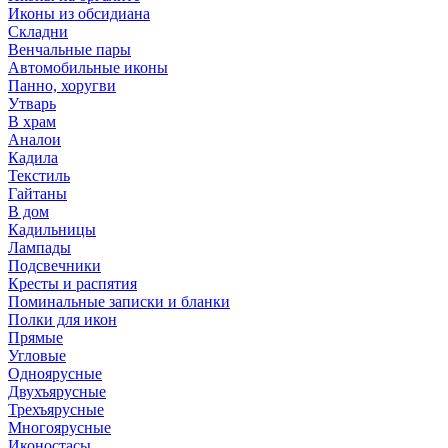
Иконы из обсидиана
Складни
Венчальные пары
Автомобильные иконы
Панно, хоругви
Утварь
В храм
Аналои
Кадила
Текстиль
Гайтаны
В дом
Кадильницы
Лампады
Подсвечники
Кресты и распятия
Поминальные записки и бланки
Полки для икон
Прямые
Угловые
Одноярусные
Двухъярусные
Трехъярусные
Многоярусные
Иконостасы