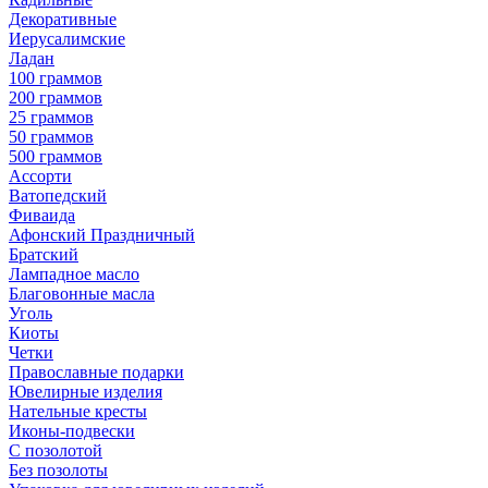
Декоративные
Иерусалимские
Ладан
100 граммов
200 граммов
25 граммов
50 граммов
500 граммов
Ассорти
Ватопедский
Фиваида
Афонский Праздничный
Братский
Лампадное масло
Благовонные масла
Уголь
Киоты
Четки
Православные подарки
Ювелирные изделия
Нательные кресты
Иконы-подвески
С позолотой
Без позолоты