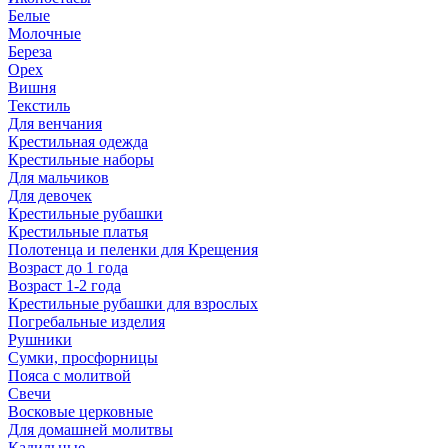
Белые
Молочные
Береза
Орех
Вишня
Текстиль
Для венчания
Крестильная одежда
Крестильные наборы
Для мальчиков
Для девочек
Крестильные рубашки
Крестильные платья
Полотенца и пеленки для Крещения
Возраст до 1 года
Возраст 1-2 года
Крестильные рубашки для взрослых
Погребальные изделия
Рушники
Сумки, просфорницы
Пояса с молитвой
Свечи
Восковые церковные
Для домашней молитвы
Кадильные