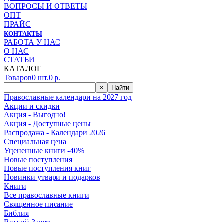
ВОПРОСЫ И ОТВЕТЫ
ОПТ
ПРАЙС
КОНТАКТЫ
РАБОТА У НАС
О НАС
СТАТЬИ
КАТАЛОГ
Товаров
0
шт.
0
р.
×
Найти
Православные календари на 2027 год
Акции и скидки
Акция - Выгодно!
Акция - Доступные цены
Распродажа - Календари 2026
Специальная цена
Уцененные книги -40%
Новые поступления
Новые поступления книг
Новинки утвари и подарков
Книги
Все православные книги
Священное писание
Библия
Ветхий Завет