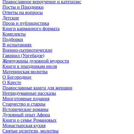
Православное вероучение и катехизис
Посты и Праздники
Ответы на вопросы
Детские
Проза и публицистика
Книги карманного формата
Комплекты
Подборки
В испытаниях
Военно-патриотические
Гавриил (Ургебадзе)
Жемчужины духовной мудрости
Книги к праздникам июля
Материнская молитва
О Богородице
О Кресте
Православные книги для женщин
Непридуманные рассказы
Многотомные издания
Старчество и старцы
Исторические романы
Духовный опыт Афона
Книги о семье Романовых
Монастырская кухня
Святые целители, молитвы