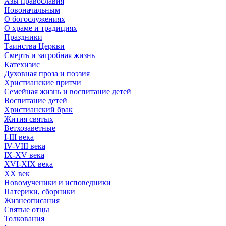
Азы православия
Новоначальным
О богослужениях
О храме и традициях
Праздники
Таинства Церкви
Смерть и загробная жизнь
Катехизис
Духовная проза и поэзия
Христианские притчи
Семейная жизнь и воспитание детей
Воспитание детей
Христианский брак
Жития святых
Ветхозаветные
I-III века
IV-VIII века
IX-XV века
XVI-XIX века
XX век
Новомученики и исповедники
Патерики, сборники
Жизнеописания
Святые отцы
Толкования