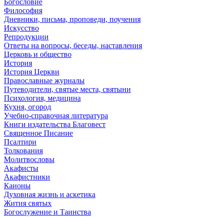
Богословие
Философия
Дневники, письма, проповеди, поучения
Искусство
Репродукции
Ответы на вопросы, беседы, наставления
Церковь и общество
История
История Церкви
Православные журналы
Путеводители, святые места, святыни
Психология, медицина
Кухня, огород
Учебно-справочная литература
Книги издательства Благовест
Священное Писание
Псалтири
Толкования
Молитвословы
Акафисты
Акафистники
Каноны
Духовная жизнь и аскетика
Жития святых
Богослужение и Таинства