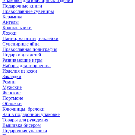
Упаковка для ювелирных изделий
Подарочные книги
Православные сувениры
Керамика
Ангелы
Колокольчики
Ложки
Панно, магниты, наклейки
Сувенирные яйца
Православная полиграфия
Подарки для детей
Развивающие игры
Наборы для творчества
Изделия из кожи
Закладки
Ремни
Мужские
Женские
Портмоне
Обложки
Ключницы, брелоки
Чай в подарочной упаковке
Товары для рукоделия
Вышивка бисером
Подарочная упаковка