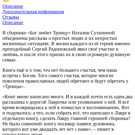
Описание
Дополнительная информация
Отзывы
Описание
В сборнике «Бог любит Троицу» Наталии Сухининой
объединены рассказы о простых людях и их непростых
жизненных ситуациях. В жизни каждого из её героев именно
преподобный Сергий Радонежский явил своё участие и
любовь, и после этого принял их в свою огромную духовную
семью.
Книга ещё и о том, что нет большего счастья, чем наша
встреча с Богом. Того самого счастья, которое многие
поколения православных людей обретают и будут обретать у
«Троицы».
«Книг мною написано много. И в каждой почти есть один-два
рассказика о дорогой Лаврочке или упоминание о ней. Я всё
время возвращалась к ней в помыслах и воспоминаниях. Вот
и подумалось: а что, если собрать всё, что написано о Лавре в
отдельную книгу, сделать Лавру главной героиней сборника?
Не было сомнений: книгу посвящу памяти духовника,
которого вот уже двадцать лет нет с нами», – пишет в
предисловии автор.