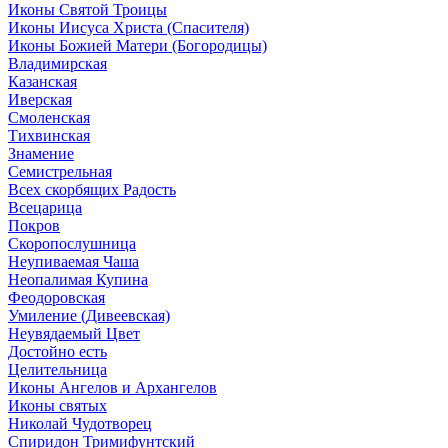
Иконы Святой Троицы
Иконы Иисуса Христа (Спасителя)
Иконы Божией Матери (Богородицы)
Владимирская
Казанская
Иверская
Смоленская
Тихвинская
Знамение
Семистрельная
Всех скорбящих Радость
Всецарица
Покров
Скоропослушница
Неупиваемая Чаша
Неопалимая Купина
Феодоровская
Умиление (Дивеевская)
Неувядаемый Цвет
Достойно есть
Целительница
Иконы Ангелов и Архангелов
Иконы святых
Николай Чудотворец
Спиридон Тримифунтский