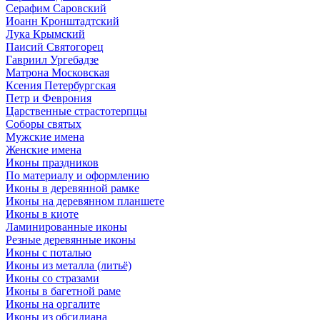
Серафим Саровский
Иоанн Кронштадтский
Лука Крымский
Паисий Святогорец
Гавриил Ургебадзе
Матрона Московская
Ксения Петербургская
Петр и Феврония
Царственные страстотерпцы
Соборы святых
Мужские имена
Женские имена
Иконы праздников
По материалу и оформлению
Иконы в деревянной рамке
Иконы на деревянном планшете
Иконы в киоте
Ламинированные иконы
Резные деревянные иконы
Иконы с поталью
Иконы из металла (литьё)
Иконы со стразами
Иконы в багетной раме
Иконы на оргалите
Иконы из обсидиана