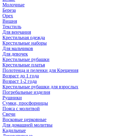
Молочные
Береза
Орех
Вишня
Текстиль
Для венчания
Крестильная одежда
Крестильные наборы
Для мальчиков
Для девочек
Крестильные рубашки
Крестильные платья
Полотенца и пеленки для Крещения
Возраст до 1 года
Возраст 1-2 года
Крестильные рубашки для взрослых
Погребальные изделия
Рушники
Сумки, просфорницы
Пояса с молитвой
Свечи
Восковые церковные
Для домашней молитвы
Кадильные
Декоративные