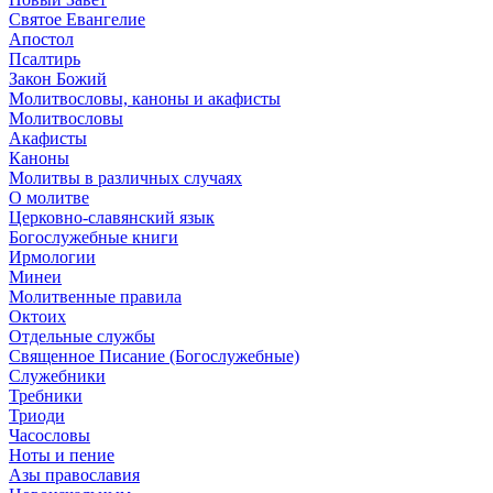
Святое Евангелие
Апостол
Псалтирь
Закон Божий
Молитвословы, каноны и акафисты
Молитвословы
Акафисты
Каноны
Молитвы в различных случаях
О молитве
Церковно-славянский язык
Богослужебные книги
Ирмологии
Минеи
Молитвенные правила
Октоих
Отдельные службы
Священное Писание (Богослужебные)
Служебники
Требники
Триоди
Часословы
Ноты и пение
Азы православия