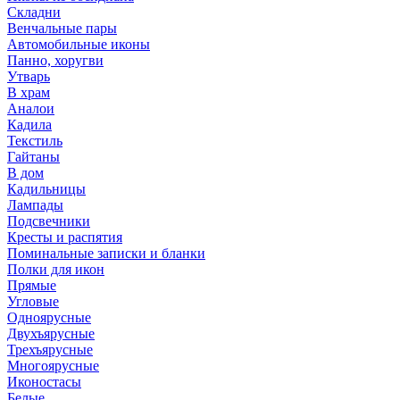
Складни
Венчальные пары
Автомобильные иконы
Панно, хоругви
Утварь
В храм
Аналои
Кадила
Текстиль
Гайтаны
В дом
Кадильницы
Лампады
Подсвечники
Кресты и распятия
Поминальные записки и бланки
Полки для икон
Прямые
Угловые
Одноярусные
Двухъярусные
Трехъярусные
Многоярусные
Иконостасы
Белые