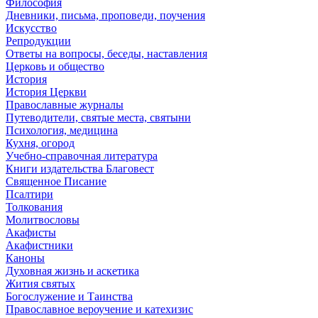
Философия
Дневники, письма, проповеди, поучения
Искусство
Репродукции
Ответы на вопросы, беседы, наставления
Церковь и общество
История
История Церкви
Православные журналы
Путеводители, святые места, святыни
Психология, медицина
Кухня, огород
Учебно-справочная литература
Книги издательства Благовест
Священное Писание
Псалтири
Толкования
Молитвословы
Акафисты
Акафистники
Каноны
Духовная жизнь и аскетика
Жития святых
Богослужение и Таинства
Православное вероучение и катехизис