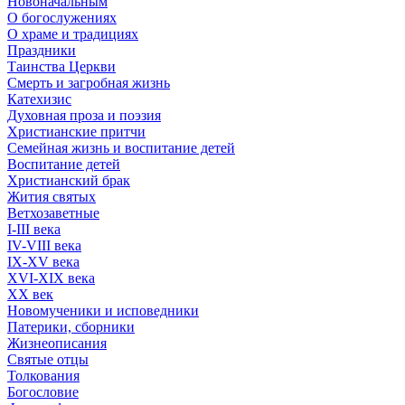
Новоначальным
О богослужениях
О храме и традициях
Праздники
Таинства Церкви
Смерть и загробная жизнь
Катехизис
Духовная проза и поэзия
Христианские притчи
Семейная жизнь и воспитание детей
Воспитание детей
Христианский брак
Жития святых
Ветхозаветные
I-III века
IV-VIII века
IX-XV века
XVI-XIX века
XX век
Новомученики и исповедники
Патерики, сборники
Жизнеописания
Святые отцы
Толкования
Богословие