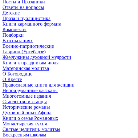
Посты и Праздники
Ответы на вопросы
Детские
Проза и публицистика
Книги карманного формата
Комплекты
Подборки
В испытаниях
Военно-патриотические
Гавриил (Ургебадзе)
Жемчужины духовной мудрости
Книги к праздникам июля
Материнская молитва
О Богородице
О Кресте
Православные книги для женщин
Непридуманные рассказы
Многотомные издания
Старчество и старцы
Исторические романы
Духовный опыт Афона
Книги о семье Романовых
Монастырская кухня
Святые целители, молитвы
Воскресным школам