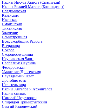
Иконы Иисуса Христа (Спасителя)
Иконы Божией Матери (Богородицы)
Владимирская
Казанская
Иверская
Смоленская
Тихвинская
Знамение
Семистрельная
Всех скорбящих Радость
Всецарица
Покров
Скоропослушница
Неупиваемая Чаша
Неопалимая Купина
Феодоровская
Умиление (Дивеевская)
Неувядаемый Цвет
Достойно есть
Целительница
Иконы Ангелов и Архангелов
Иконы святых
Николай Чудотворец
Спиридон Тримифунтский
Сергий Радонежский