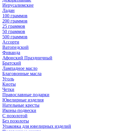
Иерусалимские
Ладан
100 граммов
200 граммов
25 граммов
50 граммов
500 граммов
Ассорти
Ватопедский
Фиваида
Афонский Праздничный
Братский
Лампадное масло
Благовонные масла
Уголь
Киоты
Четки
Православные подарки
Ювелирные изделия
Нательные кресты
Иконы-подвески
С позолотой
Без позолоты
Упаковка для ювелирных изделий