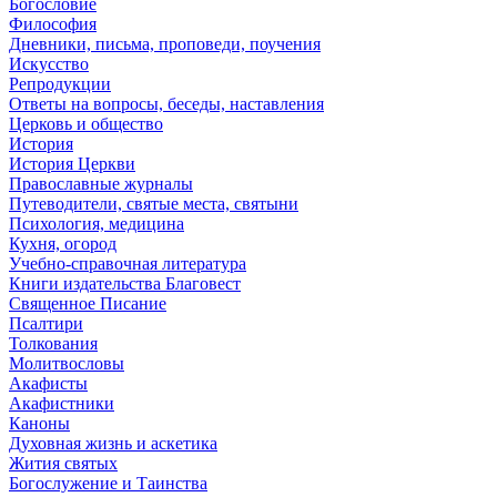
Богословие
Философия
Дневники, письма, проповеди, поучения
Искусство
Репродукции
Ответы на вопросы, беседы, наставления
Церковь и общество
История
История Церкви
Православные журналы
Путеводители, святые места, святыни
Психология, медицина
Кухня, огород
Учебно-справочная литература
Книги издательства Благовест
Священное Писание
Псалтири
Толкования
Молитвословы
Акафисты
Акафистники
Каноны
Духовная жизнь и аскетика
Жития святых
Богослужение и Таинства