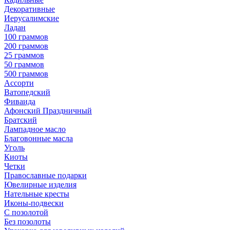
Декоративные
Иерусалимские
Ладан
100 граммов
200 граммов
25 граммов
50 граммов
500 граммов
Ассорти
Ватопедский
Фиваида
Афонский Праздничный
Братский
Лампадное масло
Благовонные масла
Уголь
Киоты
Четки
Православные подарки
Ювелирные изделия
Нательные кресты
Иконы-подвески
С позолотой
Без позолоты