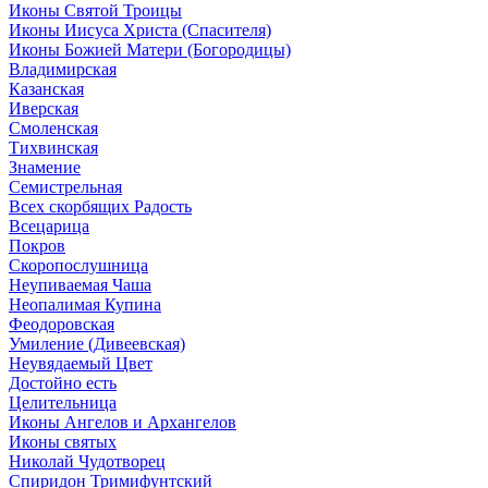
Иконы Святой Троицы
Иконы Иисуса Христа (Спасителя)
Иконы Божией Матери (Богородицы)
Владимирская
Казанская
Иверская
Смоленская
Тихвинская
Знамение
Семистрельная
Всех скорбящих Радость
Всецарица
Покров
Скоропослушница
Неупиваемая Чаша
Неопалимая Купина
Феодоровская
Умиление (Дивеевская)
Неувядаемый Цвет
Достойно есть
Целительница
Иконы Ангелов и Архангелов
Иконы святых
Николай Чудотворец
Спиридон Тримифунтский