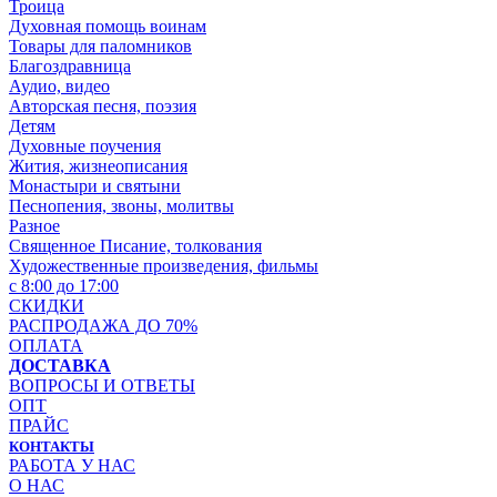
Троица
Духовная помощь воинам
Товары для паломников
Благоздравница
Аудио, видео
Авторская песня, поэзия
Детям
Духовные поучения
Жития, жизнеописания
Монастыри и святыни
Песнопения, звоны, молитвы
Разное
Священное Писание, толкования
Художественные произведения, фильмы
с 8:00 до 17:00
СКИДКИ
РАСПРОДАЖА ДО 70%
ОПЛАТА
ДОСТАВКА
ВОПРОСЫ И ОТВЕТЫ
ОПТ
ПРАЙС
КОНТАКТЫ
РАБОТА У НАС
О НАС