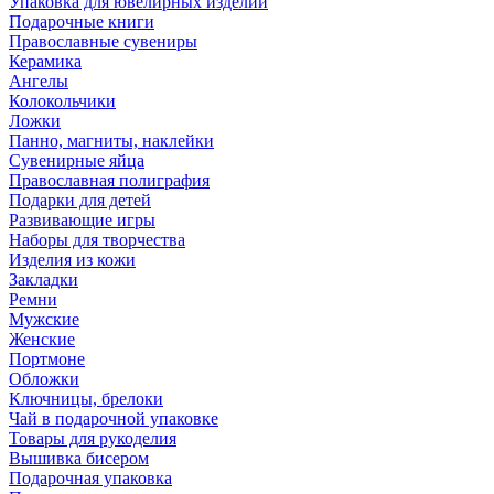
Упаковка для ювелирных изделий
Подарочные книги
Православные сувениры
Керамика
Ангелы
Колокольчики
Ложки
Панно, магниты, наклейки
Сувенирные яйца
Православная полиграфия
Подарки для детей
Развивающие игры
Наборы для творчества
Изделия из кожи
Закладки
Ремни
Мужские
Женские
Портмоне
Обложки
Ключницы, брелоки
Чай в подарочной упаковке
Товары для рукоделия
Вышивка бисером
Подарочная упаковка