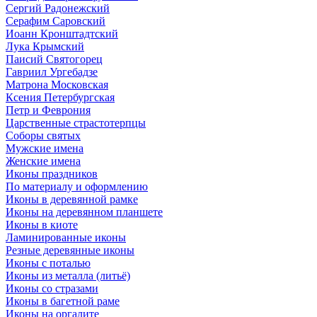
Сергий Радонежский
Серафим Саровский
Иоанн Кронштадтский
Лука Крымский
Паисий Святогорец
Гавриил Ургебадзе
Матрона Московская
Ксения Петербургская
Петр и Феврония
Царственные страстотерпцы
Соборы святых
Мужские имена
Женские имена
Иконы праздников
По материалу и оформлению
Иконы в деревянной рамке
Иконы на деревянном планшете
Иконы в киоте
Ламинированные иконы
Резные деревянные иконы
Иконы с поталью
Иконы из металла (литьё)
Иконы со стразами
Иконы в багетной раме
Иконы на оргалите