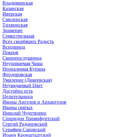
Владимирская
Казанская
Иверская
Смоленская
Тихвинская
Знамение
Семистрельная
Всех скорбящих Радость
Всецарица
Покров
Скоропослушница
Неупиваемая Чаша
Неопалимая Купина
Феодоровская
Умиление (Дивеевская)
Неувядаемый Цвет
Достойно есть
Целительница
Иконы Ангелов и Архангелов
Иконы святых
Николай Чудотворец
Спиридон Тримифунтский
Сергий Радонежский
Серафим Саровский
Иоанн Кронштадтский