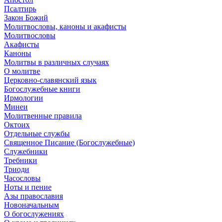
Псалтирь
Закон Божий
Молитвословы, каноны и акафисты
Молитвословы
Акафисты
Каноны
Молитвы в различных случаях
О молитве
Церковно-славянский язык
Богослужебные книги
Ирмологии
Минеи
Молитвенные правила
Октоих
Отдельные службы
Священное Писание (Богослужебные)
Служебники
Требники
Триоди
Часословы
Ноты и пение
Азы православия
Новоначальным
О богослужениях