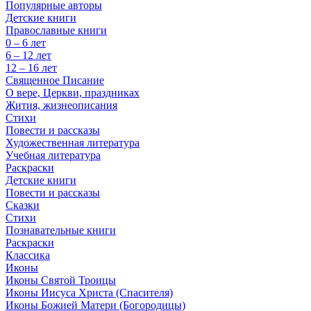
Популярные авторы
Детские книги
Православные книги
0 – 6 лет
6 – 12 лет
12 – 16 лет
Священное Писание
О вере, Церкви, праздниках
Жития, жизнеописания
Стихи
Повести и рассказы
Художественная литература
Учебная литература
Раскраски
Детские книги
Повести и рассказы
Сказки
Стихи
Познавательные книги
Раскраски
Классика
Иконы
Иконы Святой Троицы
Иконы Иисуса Христа (Спасителя)
Иконы Божией Матери (Богородицы)