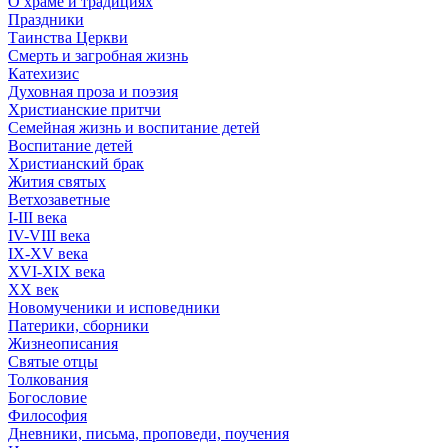
О храме и традициях
Праздники
Таинства Церкви
Смерть и загробная жизнь
Катехизис
Духовная проза и поэзия
Христианские притчи
Семейная жизнь и воспитание детей
Воспитание детей
Христианский брак
Жития святых
Ветхозаветные
I-III века
IV-VIII века
IX-XV века
XVI-XIX века
XX век
Новомученики и исповедники
Патерики, сборники
Жизнеописания
Святые отцы
Толкования
Богословие
Философия
Дневники, письма, проповеди, поучения