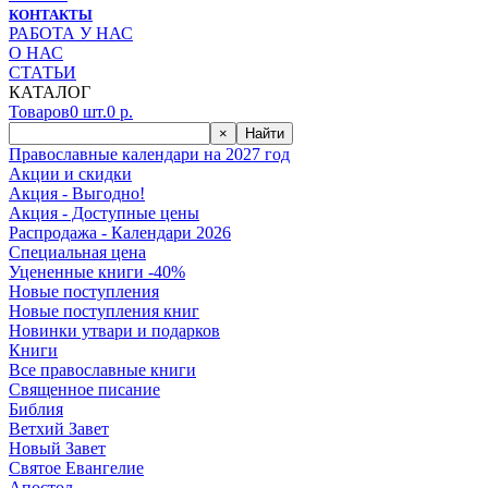
КОНТАКТЫ
РАБОТА У НАС
О НАС
СТАТЬИ
КАТАЛОГ
Товаров
0
шт.
0
р.
×
Найти
Православные календари на 2027 год
Акции и скидки
Акция - Выгодно!
Акция - Доступные цены
Распродажа - Календари 2026
Специальная цена
Уцененные книги -40%
Новые поступления
Новые поступления книг
Новинки утвари и подарков
Книги
Все православные книги
Священное писание
Библия
Ветхий Завет
Новый Завет
Святое Евангелие
Апостол