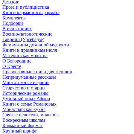
Детские
Проза и публицистика
Книги карманного формата
Комплекты
Подборки
В испытаниях
Военно-патриотические
Гавриил (Ургебадзе)
Жемчужины духовной мудрости
Книги к праздникам июля
Материнская молитва
О Богородице
О Кресте
Православные книги для женщин
Непридуманные рассказы
Многотомные издания
Старчество и старцы
Исторические романы
Духовный опыт Афона
Книги о семье Романовых
Монастырская кухня
Святые целители, молитвы
Воскресным школам
Карманный формат
Крупный шрифт