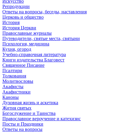
Искусство
Репродукции
Ответы на вопросы, беседы, наставления
Церковь и общество
История
История Церкви
Православные журналы
Путеводители, святые места, святыни
Психология, медицина
Кухня, огород
Учебно-справочная литература
Книги издательства Благовест
Священное Писание
Псалтири
Толкования
Молитвословы
Акафисты
Акафистники
Каноны
Духовная жизнь и аскетика
Жития святых
Богослужение и Таинства
Православное вероучение и катехизис
Посты и Праздники
Ответы на вопросы