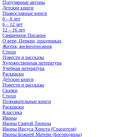
Популярные авторы
Детские книги
Православные книги
0 – 6 лет
6 – 12 лет
12 – 16 лет
Священное Писание
О вере, Церкви, праздниках
Жития, жизнеописания
Стихи
Повести и рассказы
Художественная литература
Учебная литература
Раскраски
Детские книги
Повести и рассказы
Сказки
Стихи
Познавательные книги
Раскраски
Классика
Иконы
Иконы Святой Троицы
Иконы Иисуса Христа (Спасителя)
Иконы Божией Матери (Богородицы)