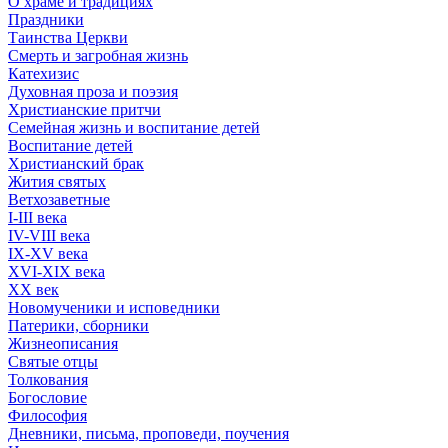
О храме и традициях
Праздники
Таинства Церкви
Смерть и загробная жизнь
Катехизис
Духовная проза и поэзия
Христианские притчи
Семейная жизнь и воспитание детей
Воспитание детей
Христианский брак
Жития святых
Ветхозаветные
I-III века
IV-VIII века
IX-XV века
XVI-XIX века
XX век
Новомученики и исповедники
Патерики, сборники
Жизнеописания
Святые отцы
Толкования
Богословие
Философия
Дневники, письма, проповеди, поучения