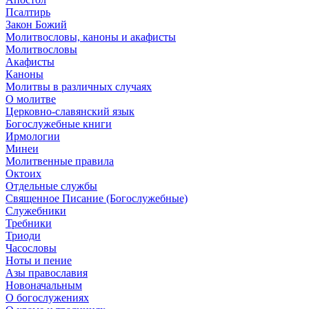
Псалтирь
Закон Божий
Молитвословы, каноны и акафисты
Молитвословы
Акафисты
Каноны
Молитвы в различных случаях
О молитве
Церковно-славянский язык
Богослужебные книги
Ирмологии
Минеи
Молитвенные правила
Октоих
Отдельные службы
Священное Писание (Богослужебные)
Служебники
Требники
Триоди
Часословы
Ноты и пение
Азы православия
Новоначальным
О богослужениях