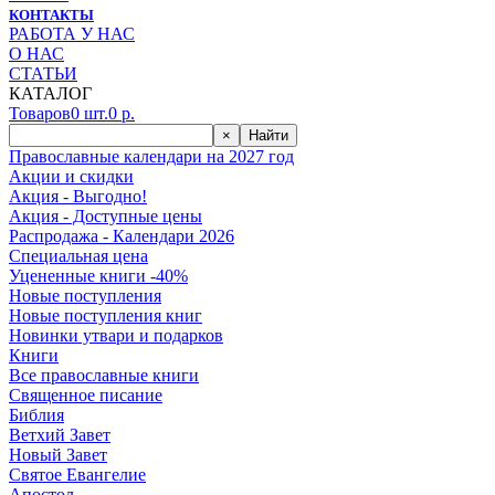
КОНТАКТЫ
РАБОТА У НАС
О НАС
СТАТЬИ
КАТАЛОГ
Товаров
0
шт.
0
р.
×
Найти
Православные календари на 2027 год
Акции и скидки
Акция - Выгодно!
Акция - Доступные цены
Распродажа - Календари 2026
Специальная цена
Уцененные книги -40%
Новые поступления
Новые поступления книг
Новинки утвари и подарков
Книги
Все православные книги
Священное писание
Библия
Ветхий Завет
Новый Завет
Святое Евангелие
Апостол