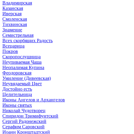
Владимирская
Казанская
Иверская
Смоленская
Тихвинская
Знамение
Семистрельная
Всех скорбящих Радость
Всецарица
Покров
Скоропослушница
Неупиваемая Чаша
Неопалимая Купина
Феодоровская
Умиление (Дивеевская)
Неувядаемый Цвет
Достойно есть
Целительница
Иконы Ангелов и Архангелов
Иконы святых
Николай Чудотворец
Спиридон Тримифунтский
Сергий Радонежский
Серафим Саровский
Иоанн Кронштадтский