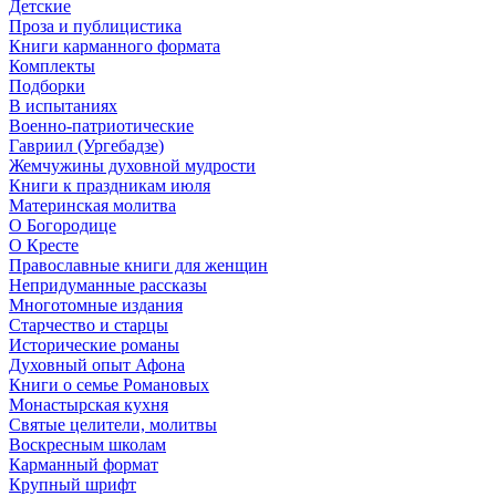
Детские
Проза и публицистика
Книги карманного формата
Комплекты
Подборки
В испытаниях
Военно-патриотические
Гавриил (Ургебадзе)
Жемчужины духовной мудрости
Книги к праздникам июля
Материнская молитва
О Богородице
О Кресте
Православные книги для женщин
Непридуманные рассказы
Многотомные издания
Старчество и старцы
Исторические романы
Духовный опыт Афона
Книги о семье Романовых
Монастырская кухня
Святые целители, молитвы
Воскресным школам
Карманный формат
Крупный шрифт