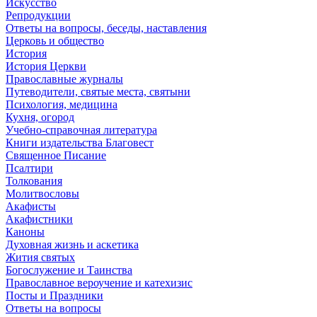
Искусство
Репродукции
Ответы на вопросы, беседы, наставления
Церковь и общество
История
История Церкви
Православные журналы
Путеводители, святые места, святыни
Психология, медицина
Кухня, огород
Учебно-справочная литература
Книги издательства Благовест
Священное Писание
Псалтири
Толкования
Молитвословы
Акафисты
Акафистники
Каноны
Духовная жизнь и аскетика
Жития святых
Богослужение и Таинства
Православное вероучение и катехизис
Посты и Праздники
Ответы на вопросы