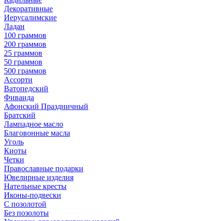
Декоративные
Иерусалимские
Ладан
100 граммов
200 граммов
25 граммов
50 граммов
500 граммов
Ассорти
Ватопедский
Фиваида
Афонский Праздничный
Братский
Лампадное масло
Благовонные масла
Уголь
Киоты
Четки
Православные подарки
Ювелирные изделия
Нательные кресты
Иконы-подвески
С позолотой
Без позолоты