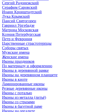
Сергий Радонежский
Серафим Саровский
Иоанн Кронштадтский
Лука Крымский
Паисий Святогорец
Гавриил Ургебадзе
Матрона Московская
Ксения Петербургская
Петр и Феврония
Царственные страстотерпцы
Соборы святых
Мужские имена
Женские имена
Иконы праздников
По материалу и оформлению
Иконы в деревянной рамке
Иконы на деревянном планшете
Иконы в киоте
Ламинированные иконы
Резные деревянные иконы
Иконы с поталью
Иконы из металла (литьё)
Иконы со стразами
Иконы в багетной раме
Иконы на оргалите