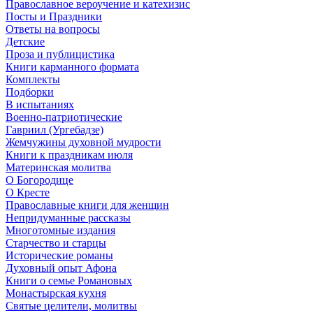
Православное вероучение и катехизис
Посты и Праздники
Ответы на вопросы
Детские
Проза и публицистика
Книги карманного формата
Комплекты
Подборки
В испытаниях
Военно-патриотические
Гавриил (Ургебадзе)
Жемчужины духовной мудрости
Книги к праздникам июля
Материнская молитва
О Богородице
О Кресте
Православные книги для женщин
Непридуманные рассказы
Многотомные издания
Старчество и старцы
Исторические романы
Духовный опыт Афона
Книги о семье Романовых
Монастырская кухня
Святые целители, молитвы