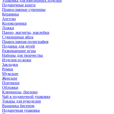
Упаковка для ювелирных изделий
Подарочные книги
Православные сувениры
Керамика
Ангелы
Колокольчики
Ложки
Панно, магниты, наклейки
Сувенирные яйца
Православная полиграфия
Подарки для детей
Развивающие игры
Наборы для творчества
Изделия из кожи
Закладки
Ремни
Мужские
Женские
Портмоне
Обложки
Ключницы, брелоки
Чай в подарочной упаковке
Товары для рукоделия
Вышивка бисером
Подарочная упаковка