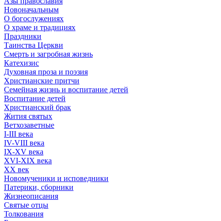
Азы православия
Новоначальным
О богослужениях
О храме и традициях
Праздники
Таинства Церкви
Смерть и загробная жизнь
Катехизис
Духовная проза и поэзия
Христианские притчи
Семейная жизнь и воспитание детей
Воспитание детей
Христианский брак
Жития святых
Ветхозаветные
I-III века
IV-VIII века
IX-XV века
XVI-XIX века
XX век
Новомученики и исповедники
Патерики, сборники
Жизнеописания
Святые отцы
Толкования