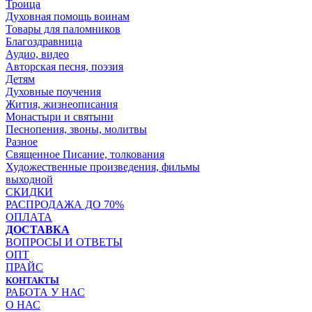
Троица
Духовная помощь воинам
Товары для паломников
Благоздравница
Аудио, видео
Авторская песня, поэзия
Детям
Духовные поучения
Жития, жизнеописания
Монастыри и святыни
Песнопения, звоны, молитвы
Разное
Священное Писание, толкования
Художественные произведения, фильмы
выходной
СКИДКИ
РАСПРОДАЖА ДО 70%
ОПЛАТА
ДОСТАВКА
ВОПРОСЫ И ОТВЕТЫ
ОПТ
ПРАЙС
КОНТАКТЫ
РАБОТА У НАС
О НАС