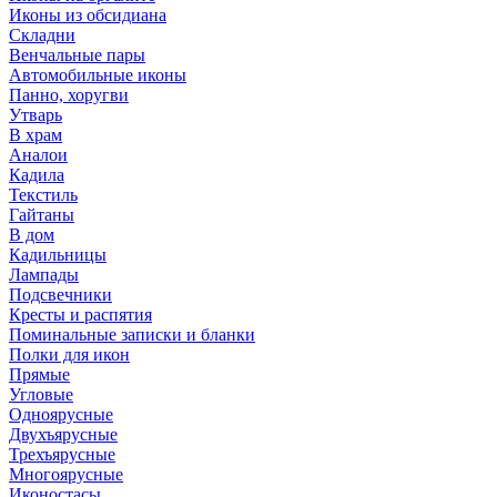
Иконы из обсидиана
Складни
Венчальные пары
Автомобильные иконы
Панно, хоругви
Утварь
В храм
Аналои
Кадила
Текстиль
Гайтаны
В дом
Кадильницы
Лампады
Подсвечники
Кресты и распятия
Поминальные записки и бланки
Полки для икон
Прямые
Угловые
Одноярусные
Двухъярусные
Трехъярусные
Многоярусные
Иконостасы