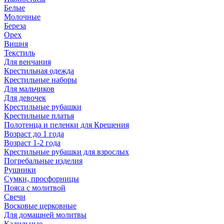
Белые
Молочные
Береза
Орех
Вишня
Текстиль
Для венчания
Крестильная одежда
Крестильные наборы
Для мальчиков
Для девочек
Крестильные рубашки
Крестильные платья
Полотенца и пеленки для Крещения
Возраст до 1 года
Возраст 1-2 года
Крестильные рубашки для взрослых
Погребальные изделия
Рушники
Сумки, просфорницы
Пояса с молитвой
Свечи
Восковые церковные
Для домашней молитвы
Кадильные