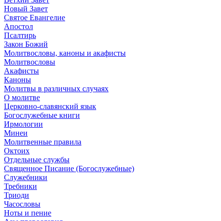
Новый Завет
Святое Евангелие
Апостол
Псалтирь
Закон Божий
Молитвословы, каноны и акафисты
Молитвословы
Акафисты
Каноны
Молитвы в различных случаях
О молитве
Церковно-славянский язык
Богослужебные книги
Ирмологии
Минеи
Молитвенные правила
Октоих
Отдельные службы
Священное Писание (Богослужебные)
Служебники
Требники
Триоди
Часословы
Ноты и пение