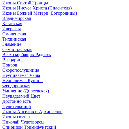
Иконы Святой Троицы
Иконы Иисуса Христа (Спасителя)
Иконы Божией Матери (Богородицы)
Владимирская
Казанская
Иверская
Смоленская
Тихвинская
Знамение
Семистрельная
Всех скорбящих Радость
Всецарица
Покров
Скоропослушница
Неупиваемая Чаша
Неопалимая Купина
Феодоровская
Умиление (Дивеевская)
Неувядаемый Цвет
Достойно есть
Целительница
Иконы Ангелов и Архангелов
Иконы святых
Николай Чудотворец
Спиридон Тримифунтский