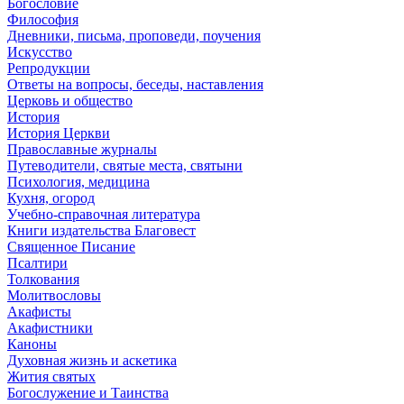
Богословие
Философия
Дневники, письма, проповеди, поучения
Искусство
Репродукции
Ответы на вопросы, беседы, наставления
Церковь и общество
История
История Церкви
Православные журналы
Путеводители, святые места, святыни
Психология, медицина
Кухня, огород
Учебно-справочная литература
Книги издательства Благовест
Священное Писание
Псалтири
Толкования
Молитвословы
Акафисты
Акафистники
Каноны
Духовная жизнь и аскетика
Жития святых
Богослужение и Таинства