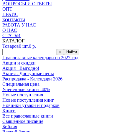
ВОПРОСЫ И ОТВЕТЫ
ОПТ
ПРАЙС
КОНТАКТЫ
РАБОТА У НАС
О НАС
СТАТЬИ
КАТАЛОГ
Товаров
0
шт.
0
р.
×
Найти
Православные календари на 2027 год
Акции и скидки
Акция - Выгодно!
Акция - Доступные цены
Распродажа - Календари 2026
Специальная цена
Уцененные книги -40%
Новые поступления
Новые поступления книг
Новинки утвари и подарков
Книги
Все православные книги
Священное писание
Библия
Ветхий Завет