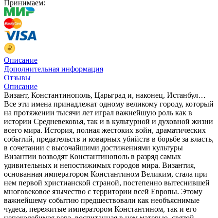
Принимаем:
Описание
Дополнительная информация
Отзывы
Описание
Визант, Константинополь, Царьград и, наконец, Истанбул…
Все эти имена принадлежат одному великому городу, который
на протяжении тысячи лет играл важнейшую роль как в
истории Средневековья, так и в культурной и духовной жизни
всего мира. История, полная жестоких войн, драматических
событий, предательств и коварных убийств в борьбе за власть,
в сочетании с высочайшими достижениями культуры
Византии возводят Константинополь в разряд самых
удивительных и непостижимых городов мира. Византия,
основанная императором Константином Великим, стала при
нем первой христианской страной, постепенно вытеснившей
многовековое язычество с территории всей Европы. Этому
важнейшему событию предшествовали как необъяснимые
чудеса, пережитые императором Константином, так и его
непоколебимая вера, воспитанная в нем матерью, святой