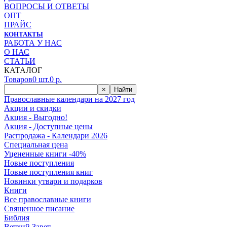
ВОПРОСЫ И ОТВЕТЫ
ОПТ
ПРАЙС
КОНТАКТЫ
РАБОТА У НАС
О НАС
СТАТЬИ
КАТАЛОГ
Товаров
0
шт.
0
р.
×
Найти
Православные календари на 2027 год
Акции и скидки
Акция - Выгодно!
Акция - Доступные цены
Распродажа - Календари 2026
Специальная цена
Уцененные книги -40%
Новые поступления
Новые поступления книг
Новинки утвари и подарков
Книги
Все православные книги
Священное писание
Библия
Ветхий Завет