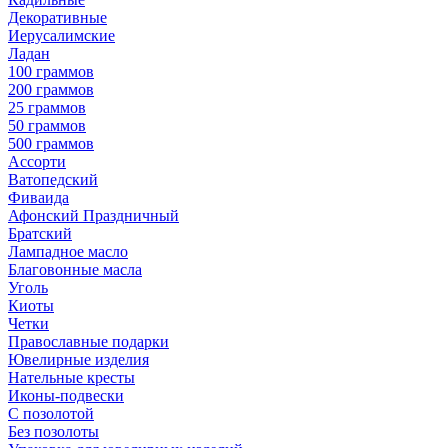
Декоративные
Иерусалимские
Ладан
100 граммов
200 граммов
25 граммов
50 граммов
500 граммов
Ассорти
Ватопедский
Фиваида
Афонский Праздничный
Братский
Лампадное масло
Благовонные масла
Уголь
Киоты
Четки
Православные подарки
Ювелирные изделия
Нательные кресты
Иконы-подвески
С позолотой
Без позолоты