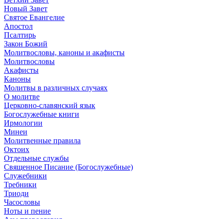
Новый Завет
Святое Евангелие
Апостол
Псалтирь
Закон Божий
Молитвословы, каноны и акафисты
Молитвословы
Акафисты
Каноны
Молитвы в различных случаях
О молитве
Церковно-славянский язык
Богослужебные книги
Ирмологии
Минеи
Молитвенные правила
Октоих
Отдельные службы
Священное Писание (Богослужебные)
Служебники
Требники
Триоди
Часословы
Ноты и пение