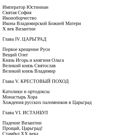
Император Юстиниан
Святая София
Иконоборчество
Икона Владимирской Божией Матери
X век Византии
Глава IV. ЦАРЬГРАД
Первое крещение Руси
Вещий Олег
Князь Игорь и княгиня Ольга
Великий князь Святослав
Великий князь Владимир
Глава V. КРЕСТОВЫЙ ПОХОД
Католики и ортодоксы
Монастырь Хора
Хождения русских паломников в Царьград
Глава VI. ИСТАНБУЛ
Падение Византии
Прощай, Царьград!
Стамбул ХХ века