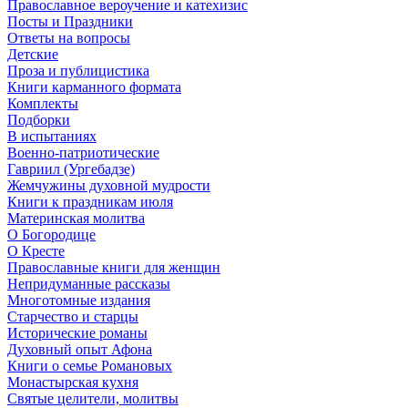
Православное вероучение и катехизис
Посты и Праздники
Ответы на вопросы
Детские
Проза и публицистика
Книги карманного формата
Комплекты
Подборки
В испытаниях
Военно-патриотические
Гавриил (Ургебадзе)
Жемчужины духовной мудрости
Книги к праздникам июля
Материнская молитва
О Богородице
О Кресте
Православные книги для женщин
Непридуманные рассказы
Многотомные издания
Старчество и старцы
Исторические романы
Духовный опыт Афона
Книги о семье Романовых
Монастырская кухня
Святые целители, молитвы