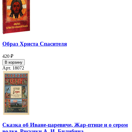
Образ Христа Спасителя
420 ₽
В корзину
Арт. 18072
Сказка об Иване-царевиче, Жар-птице и о сером
волке. Рисунки А. И. Билибина