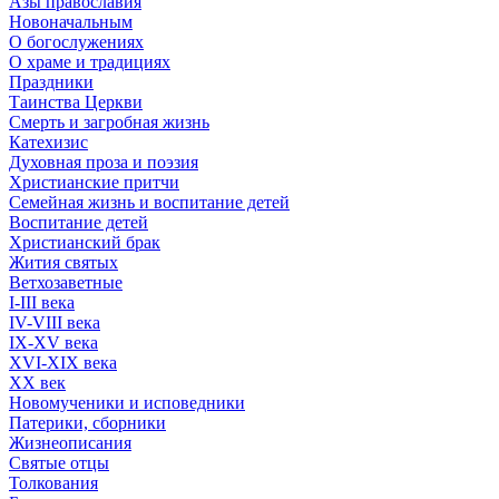
Азы православия
Новоначальным
О богослужениях
О храме и традициях
Праздники
Таинства Церкви
Смерть и загробная жизнь
Катехизис
Духовная проза и поэзия
Христианские притчи
Семейная жизнь и воспитание детей
Воспитание детей
Христианский брак
Жития святых
Ветхозаветные
I-III века
IV-VIII века
IX-XV века
XVI-XIX века
XX век
Новомученики и исповедники
Патерики, сборники
Жизнеописания
Святые отцы
Толкования