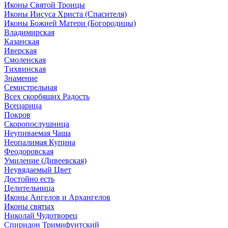
Иконы Святой Троицы
Иконы Иисуса Христа (Спасителя)
Иконы Божией Матери (Богородицы)
Владимирская
Казанская
Иверская
Смоленская
Тихвинская
Знамение
Семистрельная
Всех скорбящих Радость
Всецарица
Покров
Скоропослушница
Неупиваемая Чаша
Неопалимая Купина
Феодоровская
Умиление (Дивеевская)
Неувядаемый Цвет
Достойно есть
Целительница
Иконы Ангелов и Архангелов
Иконы святых
Николай Чудотворец
Спиридон Тримифунтский