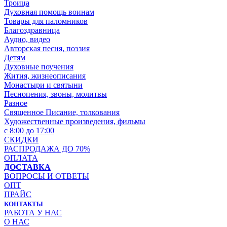
Троица
Духовная помощь воинам
Товары для паломников
Благоздравница
Аудио, видео
Авторская песня, поэзия
Детям
Духовные поучения
Жития, жизнеописания
Монастыри и святыни
Песнопения, звоны, молитвы
Разное
Священное Писание, толкования
Художественные произведения, фильмы
с 8:00 до 17:00
СКИДКИ
РАСПРОДАЖА ДО 70%
ОПЛАТА
ДОСТАВКА
ВОПРОСЫ И ОТВЕТЫ
ОПТ
ПРАЙС
КОНТАКТЫ
РАБОТА У НАС
О НАС