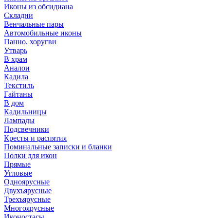
Иконы из обсидиана
Складни
Венчальные пары
Автомобильные иконы
Панно, хоругви
Утварь
В храм
Аналои
Кадила
Текстиль
Гайтаны
В дом
Кадильницы
Лампады
Подсвечники
Кресты и распятия
Поминальные записки и бланки
Полки для икон
Прямые
Угловые
Одноярусные
Двухъярусные
Трехъярусные
Многоярусные
Иконостасы