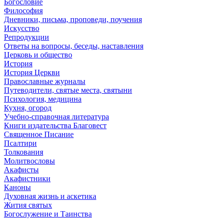
Богословие
Философия
Дневники, письма, проповеди, поучения
Искусство
Репродукции
Ответы на вопросы, беседы, наставления
Церковь и общество
История
История Церкви
Православные журналы
Путеводители, святые места, святыни
Психология, медицина
Кухня, огород
Учебно-справочная литература
Книги издательства Благовест
Священное Писание
Псалтири
Толкования
Молитвословы
Акафисты
Акафистники
Каноны
Духовная жизнь и аскетика
Жития святых
Богослужение и Таинства