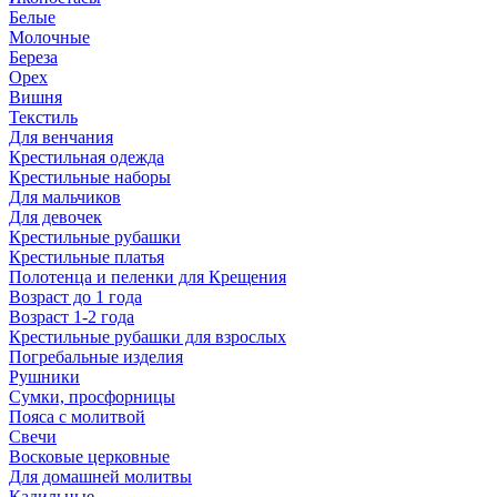
Белые
Молочные
Береза
Орех
Вишня
Текстиль
Для венчания
Крестильная одежда
Крестильные наборы
Для мальчиков
Для девочек
Крестильные рубашки
Крестильные платья
Полотенца и пеленки для Крещения
Возраст до 1 года
Возраст 1-2 года
Крестильные рубашки для взрослых
Погребальные изделия
Рушники
Сумки, просфорницы
Пояса с молитвой
Свечи
Восковые церковные
Для домашней молитвы
Кадильные