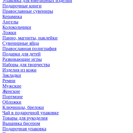
Упаковка для ювелирных изделий
Подарочные книги
Православные сувениры
Керамика
Ангелы
Колокольчики
Ложки
Панно, магниты, наклейки
Сувенирные яйца
Православная полиграфия
Подарки для детей
Развивающие игры
Наборы для творчества
Изделия из кожи
Закладки
Ремни
Мужские
Женские
Портмоне
Обложки
Ключницы, брелоки
Чай в подарочной упаковке
Товары для рукоделия
Вышивка бисером
Подарочная упаковка