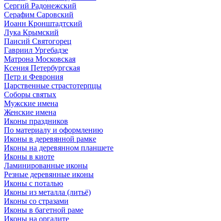
Сергий Радонежский
Серафим Саровский
Иоанн Кронштадтский
Лука Крымский
Паисий Святогорец
Гавриил Ургебадзе
Матрона Московская
Ксения Петербургская
Петр и Феврония
Царственные страстотерпцы
Соборы святых
Мужские имена
Женские имена
Иконы праздников
По материалу и оформлению
Иконы в деревянной рамке
Иконы на деревянном планшете
Иконы в киоте
Ламинированные иконы
Резные деревянные иконы
Иконы с поталью
Иконы из металла (литьё)
Иконы со стразами
Иконы в багетной раме
Иконы на оргалите