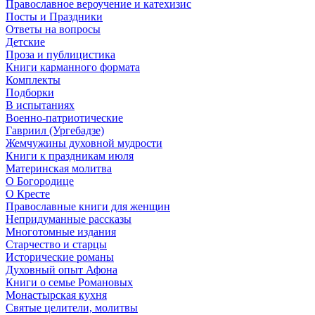
Православное вероучение и катехизис
Посты и Праздники
Ответы на вопросы
Детские
Проза и публицистика
Книги карманного формата
Комплекты
Подборки
В испытаниях
Военно-патриотические
Гавриил (Ургебадзе)
Жемчужины духовной мудрости
Книги к праздникам июля
Материнская молитва
О Богородице
О Кресте
Православные книги для женщин
Непридуманные рассказы
Многотомные издания
Старчество и старцы
Исторические романы
Духовный опыт Афона
Книги о семье Романовых
Монастырская кухня
Святые целители, молитвы