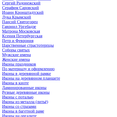
Сергий Радонежский
Серафим Саровский
Иоанн Кронштадтский
Лука Крымский
Паисий Святогорец
Гавриил Ургебадзе
Матрона Московская
Ксения Петербургская
Петр и Феврония
Царственные страстотерпцы
Соборы святых
Мужские имена
Женские имена
Иконы праздников
По материалу и оформлению
Иконы в деревянной рамке
Иконы на деревянном планшете
Иконы в киоте
Ламинированные иконы
Резные деревянные иконы
Иконы с поталью
Иконы из металла (литьё)
Иконы со стразами
Иконы в багетной раме
Иконы на оргалите