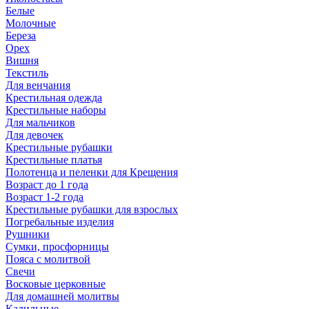
Белые
Молочные
Береза
Орех
Вишня
Текстиль
Для венчания
Крестильная одежда
Крестильные наборы
Для мальчиков
Для девочек
Крестильные рубашки
Крестильные платья
Полотенца и пеленки для Крещения
Возраст до 1 года
Возраст 1-2 года
Крестильные рубашки для взрослых
Погребальные изделия
Рушники
Сумки, просфорницы
Пояса с молитвой
Свечи
Восковые церковные
Для домашней молитвы
Кадильные