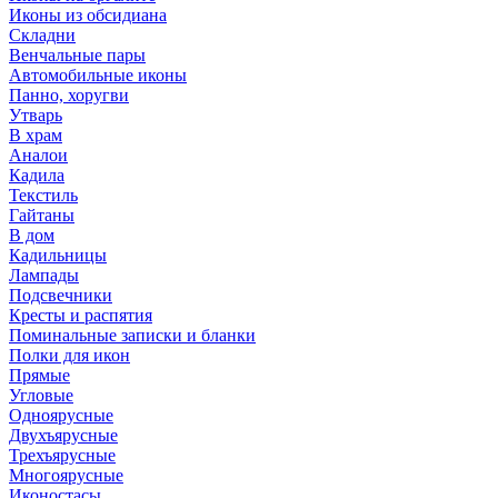
Иконы из обсидиана
Складни
Венчальные пары
Автомобильные иконы
Панно, хоругви
Утварь
В храм
Аналои
Кадила
Текстиль
Гайтаны
В дом
Кадильницы
Лампады
Подсвечники
Кресты и распятия
Поминальные записки и бланки
Полки для икон
Прямые
Угловые
Одноярусные
Двухъярусные
Трехъярусные
Многоярусные
Иконостасы