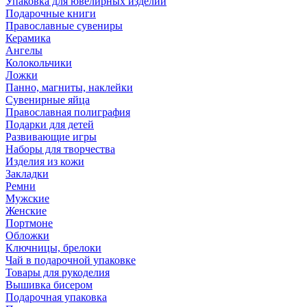
Упаковка для ювелирных изделий
Подарочные книги
Православные сувениры
Керамика
Ангелы
Колокольчики
Ложки
Панно, магниты, наклейки
Сувенирные яйца
Православная полиграфия
Подарки для детей
Развивающие игры
Наборы для творчества
Изделия из кожи
Закладки
Ремни
Мужские
Женские
Портмоне
Обложки
Ключницы, брелоки
Чай в подарочной упаковке
Товары для рукоделия
Вышивка бисером
Подарочная упаковка