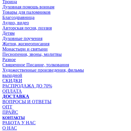
Троица
Духовная помощь воинам
Товары для паломников
Благоздравница
Аудио, видео
Авторская песня, поэзия
Детям
Духовные поучения
Жития, жизнеописания
Монастыри и святыни
Песнопения, звоны, молитвы
Разное
Священное Писание, толкования
Художественные произведения, фильмы
выходной
СКИДКИ
РАСПРОДАЖА ДО 70%
ОПЛАТА
ДОСТАВКА
ВОПРОСЫ И ОТВЕТЫ
ОПТ
ПРАЙС
КОНТАКТЫ
РАБОТА У НАС
О НАС