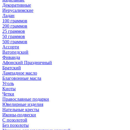
Декоративные
Иерусалимские
Ладан
100 граммов
200 граммов
25 граммов
50 граммов
500 граммов
Ассорти
Ватопедский
Фиваида
Афонский Праздничный
Братский
Лампадное масло
Благовонные масла
Уголь
Киоты
Четки
Православные подарки
Ювелирные изделия
Нательные кресты
Иконы-подвески
С позолотой
Без позолоты