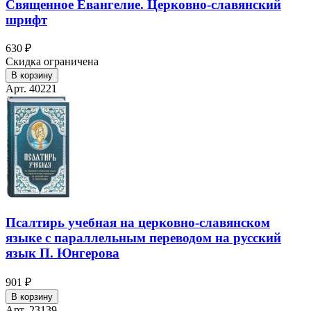
Священное Евангелие. Церковно-славянский
шрифт
630 ₽
Скидка ограничена
В корзину
Арт. 40221
Псалтирь учебная на церковно-славянском
языке с параллельным переводом на русский
язык П. Юнгерова
901 ₽
В корзину
Арт. 23139