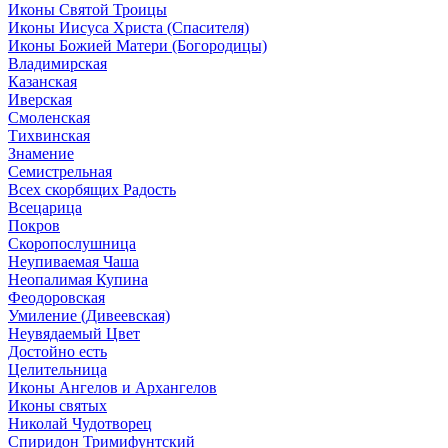
Иконы Святой Троицы
Иконы Иисуса Христа (Спасителя)
Иконы Божией Матери (Богородицы)
Владимирская
Казанская
Иверская
Смоленская
Тихвинская
Знамение
Семистрельная
Всех скорбящих Радость
Всецарица
Покров
Скоропослушница
Неупиваемая Чаша
Неопалимая Купина
Феодоровская
Умиление (Дивеевская)
Неувядаемый Цвет
Достойно есть
Целительница
Иконы Ангелов и Архангелов
Иконы святых
Николай Чудотворец
Спиридон Тримифунтский