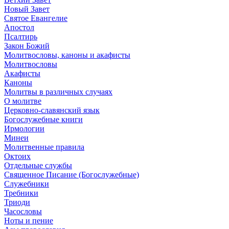
Новый Завет
Святое Евангелие
Апостол
Псалтирь
Закон Божий
Молитвословы, каноны и акафисты
Молитвословы
Акафисты
Каноны
Молитвы в различных случаях
О молитве
Церковно-славянский язык
Богослужебные книги
Ирмологии
Минеи
Молитвенные правила
Октоих
Отдельные службы
Священное Писание (Богослужебные)
Служебники
Требники
Триоди
Часословы
Ноты и пение