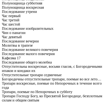
Полунощница субботняя
Полунощница воскресная
Последование утрени
Час первый
Час третий
Час шестой
Последование изобразительных
Чин о панагии
Час девятый
Последование вечерни
Молитвы в трапезе
Последование великого повечерия
Последование малого повечерия
Кафизма 17
Последование общего молебна
Отпустительны воскресные, восьми гласов, с Богородичными
ипакои и кондаки их
Отпустительные тропари седмичные
Богородичны отпустительные тропари, поемые во все лето…
Тропари воскресные, поемые по Непорочных в течение всего
года
Тропари, поемые по Непорочных в субботу
Тропари Господу Богу, ко Пресвятой Богородице, безплотным
силам и общим святым