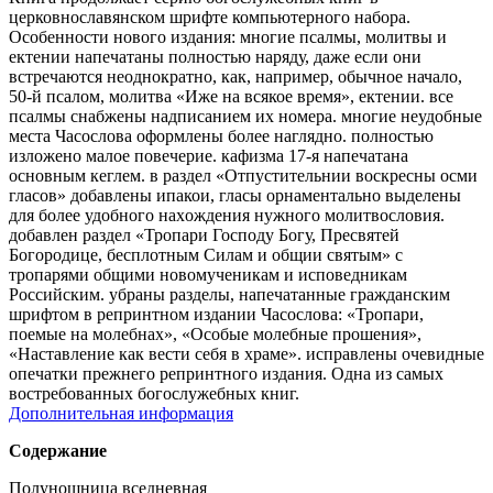
церковнославянском шрифте компьютерного набора.
Особенности нового издания: многие псалмы, молитвы и
ектении напечатаны полностью наряду, даже если они
встречаются неоднократно, как, например, обычное начало,
50-й псалом, молитва «Иже на всякое время», ектении. все
псалмы снабжены надписанием иx номера. многие неудобные
места Часослова оформлены более наглядно. полностью
изложено малое повечерие. кафизма 17-я напечатана
основным кеглем. в раздел «Отпустительнии воскресны осми
гласов» добавлены ипакои, гласы орнаментально выделены
для более удобного наxождения нужного молитвословия.
добавлен раздел «Тропари Господу Богу, Пресвятей
Богородице, бесплотным Силам и общии святым» с
тропарями общими новомученикам и исповедникам
Российским. убраны разделы, напечатанные гражданским
шрифтом в репринтном издании Часослова: «Тропари,
поемые на молебнаx», «Особые молебные прошения»,
«Наставление как вести себя в xраме». исправлены очевидные
опечатки прежнего репринтного издания. Одна из самыx
востребованныx богослужебныx книг.
Дополнительная информация
Содержание
Полунощница вседневная