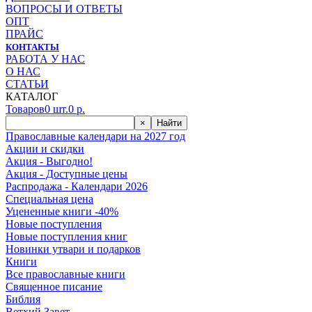
ВОПРОСЫ И ОТВЕТЫ
ОПТ
ПРАЙС
КОНТАКТЫ
РАБОТА У НАС
О НАС
СТАТЬИ
КАТАЛОГ
Товаров
0
шт.
0
р.
×
Найти
Православные календари на 2027 год
Акции и скидки
Акция - Выгодно!
Акция - Доступные цены
Распродажа - Календари 2026
Специальная цена
Уцененные книги -40%
Новые поступления
Новые поступления книг
Новинки утвари и подарков
Книги
Все православные книги
Священное писание
Библия
Ветхий Завет