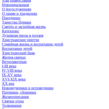
Азы православия
Новоначальным
О богослужениях
О храме и традициях
Праздники
Таинства Церкви
Смерть и загробная жизнь
Катехизис
Духовная проза и поэзия
Христианские притчи
Семейная жизнь и воспитание детей
Воспитание детей
Христианский брак
Жития святых
Ветхозаветные
I-III века
IV-VIII века
IX-XV века
XVI-XIX века
XX век
Новомученики и исповедники
Патерики, сборники
Жизнеописания
Святые отцы
Толкования