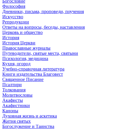
Богословие
Философия
Дневники, письма, проповеди, поучения
Искусство
Репродукции
Ответы на вопросы, беседы, наставления
Церковь и общество
История
История Церкви
Православные журналы
Путеводители, святые места, святыни
Психология, медицина
Кухня, огород
Учебно-справочная литература
Книги издательства Благовест
Священное Писание
Псалтири
Толкования
Молитвословы
Акафисты
Акафистники
Каноны
Духовная жизнь и аскетика
Жития святых
Богослужение и Таинства