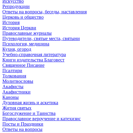
Искусство
Репродукции
Ответы на вопросы, беседы, наставления
Церковь и общество
История
История Церкви
Православные журналы
Путеводители, святые места, святыни
Психология, медицина
Кухня, огород
Учебно-справочная литература
Книги издательства Благовест
Священное Писание
Псалтири
Толкования
Молитвословы
Акафисты
Акафистники
Каноны
Духовная жизнь и аскетика
Жития святых
Богослужение и Таинства
Православное вероучение и катехизис
Посты и Праздники
Ответы на вопросы