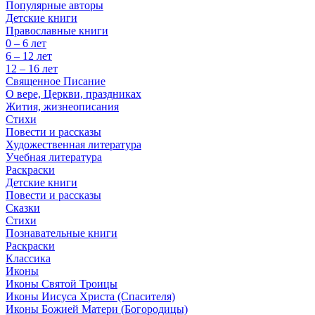
Популярные авторы
Детские книги
Православные книги
0 – 6 лет
6 – 12 лет
12 – 16 лет
Священное Писание
О вере, Церкви, праздниках
Жития, жизнеописания
Стихи
Повести и рассказы
Художественная литература
Учебная литература
Раскраски
Детские книги
Повести и рассказы
Сказки
Стихи
Познавательные книги
Раскраски
Классика
Иконы
Иконы Святой Троицы
Иконы Иисуса Христа (Спасителя)
Иконы Божией Матери (Богородицы)