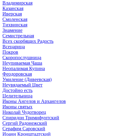
Владимирская
Казанская
Иверская
Смоленская
Тихвинская
Знамение
Семистрельная
Всех скорбящих Радость
Всецарица
Покров
Скоропослушница
Неупиваемая Чаша
Неопалимая Купина
Феодоровская
Умиление (Дивеевская)
Неувядаемый Цвет
Достойно есть
Целительница
Иконы Ангелов и Архангелов
Иконы святых
Николай Чудотворец
Спиридон Тримифунтский
Сергий Радонежский
Серафим Саровский
Иоанн Кронштадтский