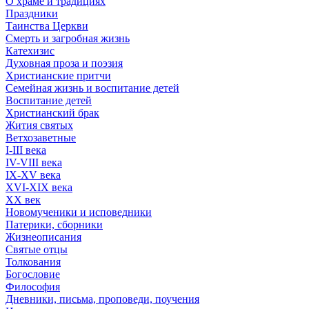
О храме и традициях
Праздники
Таинства Церкви
Смерть и загробная жизнь
Катехизис
Духовная проза и поэзия
Христианские притчи
Семейная жизнь и воспитание детей
Воспитание детей
Христианский брак
Жития святых
Ветхозаветные
I-III века
IV-VIII века
IX-XV века
XVI-XIX века
XX век
Новомученики и исповедники
Патерики, сборники
Жизнеописания
Святые отцы
Толкования
Богословие
Философия
Дневники, письма, проповеди, поучения