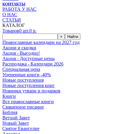
КОНТАКТЫ
РАБОТА У НАС
О НАС
СТАТЬИ
КАТАЛОГ
Товаров
0
шт.
0
р.
×
Найти
Православные календари на 2027 год
Акции и скидки
Акция - Выгодно!
Акция - Доступные цены
Распродажа - Календари 2026
Специальная цена
Уцененные книги -40%
Новые поступления
Новые поступления книг
Новинки утвари и подарков
Книги
Все православные книги
Священное писание
Библия
Ветхий Завет
Новый Завет
Святое Евангелие
Апостол