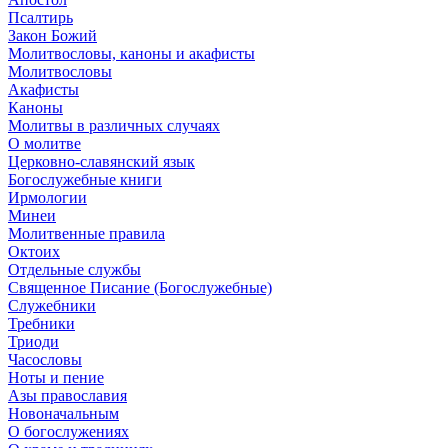
Псалтирь
Закон Божий
Молитвословы, каноны и акафисты
Молитвословы
Акафисты
Каноны
Молитвы в различных случаях
О молитве
Церковно-славянский язык
Богослужебные книги
Ирмологии
Минеи
Молитвенные правила
Октоих
Отдельные службы
Священное Писание (Богослужебные)
Служебники
Требники
Триоди
Часословы
Ноты и пение
Азы православия
Новоначальным
О богослужениях