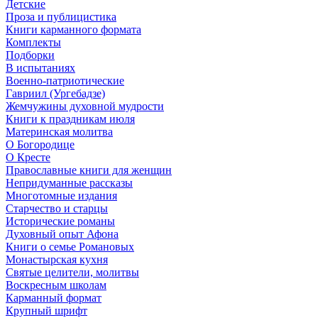
Детские
Проза и публицистика
Книги карманного формата
Комплекты
Подборки
В испытаниях
Военно-патриотические
Гавриил (Ургебадзе)
Жемчужины духовной мудрости
Книги к праздникам июля
Материнская молитва
О Богородице
О Кресте
Православные книги для женщин
Непридуманные рассказы
Многотомные издания
Старчество и старцы
Исторические романы
Духовный опыт Афона
Книги о семье Романовых
Монастырская кухня
Святые целители, молитвы
Воскресным школам
Карманный формат
Крупный шрифт