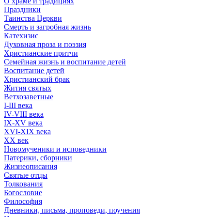
О храме и традициях
Праздники
Таинства Церкви
Смерть и загробная жизнь
Катехизис
Духовная проза и поэзия
Христианские притчи
Семейная жизнь и воспитание детей
Воспитание детей
Христианский брак
Жития святых
Ветхозаветные
I-III века
IV-VIII века
IX-XV века
XVI-XIX века
XX век
Новомученики и исповедники
Патерики, сборники
Жизнеописания
Святые отцы
Толкования
Богословие
Философия
Дневники, письма, проповеди, поучения