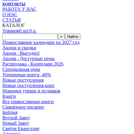
КОНТАКТЫ
РАБОТА У НАС
О НАС
СТАТЬИ
КАТАЛОГ
Товаров
0
шт.
0
р.
×
Найти
Православные календари на 2027 год
Акции и скидки
Акция - Выгодно!
Акция - Доступные цены
Распродажа - Календари 2026
Специальная цена
Уцененные книги -40%
Новые поступления
Новые поступления книг
Новинки утвари и подарков
Книги
Все православные книги
Священное писание
Библия
Ветхий Завет
Новый Завет
Святое Евангелие
Апостол