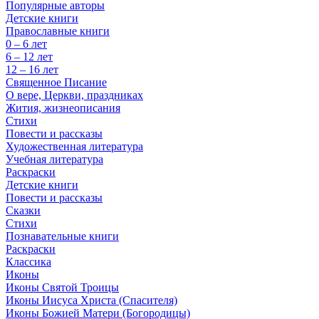
Популярные авторы
Детские книги
Православные книги
0 – 6 лет
6 – 12 лет
12 – 16 лет
Священное Писание
О вере, Церкви, праздниках
Жития, жизнеописания
Стихи
Повести и рассказы
Художественная литература
Учебная литература
Раскраски
Детские книги
Повести и рассказы
Сказки
Стихи
Познавательные книги
Раскраски
Классика
Иконы
Иконы Святой Троицы
Иконы Иисуса Христа (Спасителя)
Иконы Божией Матери (Богородицы)