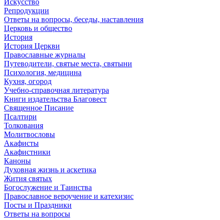
Искусство
Репродукции
Ответы на вопросы, беседы, наставления
Церковь и общество
История
История Церкви
Православные журналы
Путеводители, святые места, святыни
Психология, медицина
Кухня, огород
Учебно-справочная литература
Книги издательства Благовест
Священное Писание
Псалтири
Толкования
Молитвословы
Акафисты
Акафистники
Каноны
Духовная жизнь и аскетика
Жития святых
Богослужение и Таинства
Православное вероучение и катехизис
Посты и Праздники
Ответы на вопросы