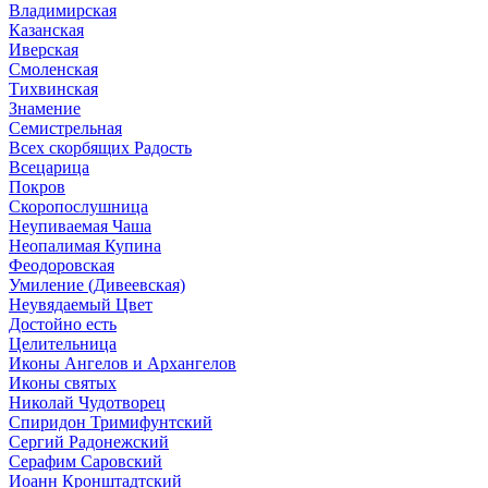
Владимирская
Казанская
Иверская
Смоленская
Тихвинская
Знамение
Семистрельная
Всех скорбящих Радость
Всецарица
Покров
Скоропослушница
Неупиваемая Чаша
Неопалимая Купина
Феодоровская
Умиление (Дивеевская)
Неувядаемый Цвет
Достойно есть
Целительница
Иконы Ангелов и Архангелов
Иконы святых
Николай Чудотворец
Спиридон Тримифунтский
Сергий Радонежский
Серафим Саровский
Иоанн Кронштадтский