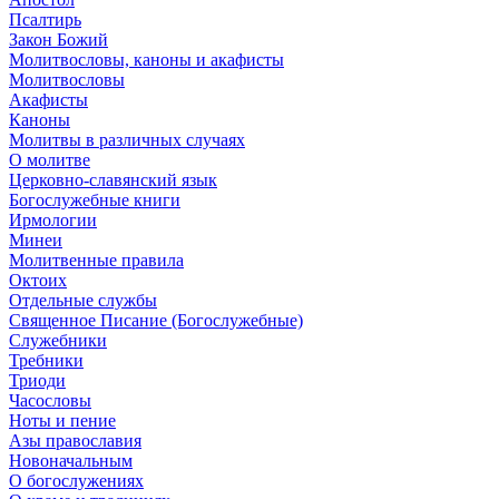
Псалтирь
Закон Божий
Молитвословы, каноны и акафисты
Молитвословы
Акафисты
Каноны
Молитвы в различных случаях
О молитве
Церковно-славянский язык
Богослужебные книги
Ирмологии
Минеи
Молитвенные правила
Октоих
Отдельные службы
Священное Писание (Богослужебные)
Служебники
Требники
Триоди
Часословы
Ноты и пение
Азы православия
Новоначальным
О богослужениях