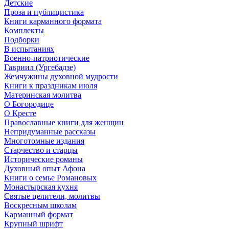
Детские
Проза и публицистика
Книги карманного формата
Комплекты
Подборки
В испытаниях
Военно-патриотические
Гавриил (Ургебадзе)
Жемчужины духовной мудрости
Книги к праздникам июля
Материнская молитва
О Богородице
О Кресте
Православные книги для женщин
Непридуманные рассказы
Многотомные издания
Старчество и старцы
Исторические романы
Духовный опыт Афона
Книги о семье Романовых
Монастырская кухня
Святые целители, молитвы
Воскресным школам
Карманный формат
Крупный шрифт