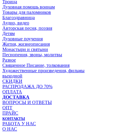
Троица
Духовная помощь воинам
Товары для паломников
Благоздравница
Аудио, видео
Авторская песня, поэзия
Детям
Духовные поучения
Жития, жизнеописания
Монастыри и святыни
Песнопения, звоны, молитвы
Разное
Священное Писание, толкования
Художественные произведения, фильмы
выходной
СКИДКИ
РАСПРОДАЖА ДО 70%
ОПЛАТА
ДОСТАВКА
ВОПРОСЫ И ОТВЕТЫ
ОПТ
ПРАЙС
КОНТАКТЫ
РАБОТА У НАС
О НАС