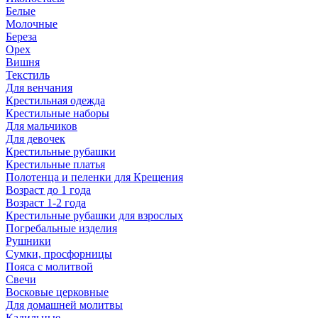
Белые
Молочные
Береза
Орех
Вишня
Текстиль
Для венчания
Крестильная одежда
Крестильные наборы
Для мальчиков
Для девочек
Крестильные рубашки
Крестильные платья
Полотенца и пеленки для Крещения
Возраст до 1 года
Возраст 1-2 года
Крестильные рубашки для взрослых
Погребальные изделия
Рушники
Сумки, просфорницы
Пояса с молитвой
Свечи
Восковые церковные
Для домашней молитвы
Кадильные