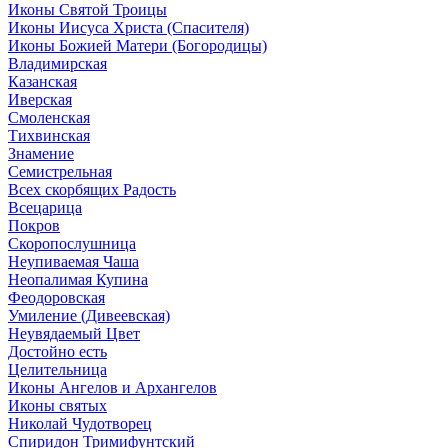
Иконы Святой Троицы
Иконы Иисуса Христа (Спасителя)
Иконы Божией Матери (Богородицы)
Владимирская
Казанская
Иверская
Смоленская
Тихвинская
Знамение
Семистрельная
Всех скорбящих Радость
Всецарица
Покров
Скоропослушница
Неупиваемая Чаша
Неопалимая Купина
Феодоровская
Умиление (Дивеевская)
Неувядаемый Цвет
Достойно есть
Целительница
Иконы Ангелов и Архангелов
Иконы святых
Николай Чудотворец
Спиридон Тримифунтский