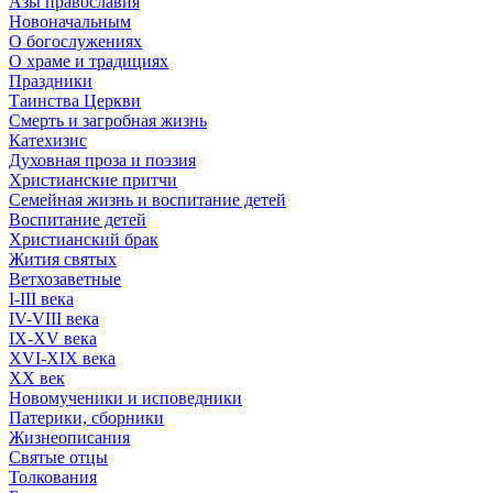
Азы православия
Новоначальным
О богослужениях
О храме и традициях
Праздники
Таинства Церкви
Смерть и загробная жизнь
Катехизис
Духовная проза и поэзия
Христианские притчи
Семейная жизнь и воспитание детей
Воспитание детей
Христианский брак
Жития святых
Ветхозаветные
I-III века
IV-VIII века
IX-XV века
XVI-XIX века
XX век
Новомученики и исповедники
Патерики, сборники
Жизнеописания
Святые отцы
Толкования