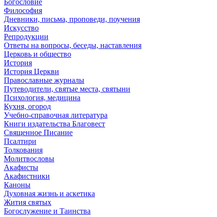
Богословие
Философия
Дневники, письма, проповеди, поучения
Искусство
Репродукции
Ответы на вопросы, беседы, наставления
Церковь и общество
История
История Церкви
Православные журналы
Путеводители, святые места, святыни
Психология, медицина
Кухня, огород
Учебно-справочная литература
Книги издательства Благовест
Священное Писание
Псалтири
Толкования
Молитвословы
Акафисты
Акафистники
Каноны
Духовная жизнь и аскетика
Жития святых
Богослужение и Таинства