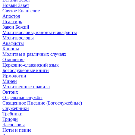
Новый Завет
Святое Евангелие
Апостол
Псалтирь
Закон Божий
Молитвословы, каноны и акафисты
Молитвословы
Акафисты
Каноны
Молитвы в различных случаях
О молитве
Церковно-славянский язык
Богослужебные книги
Ирмологии
Минеи
Молитвенные правила
Октоих
Отдельные службы
Священное Писание (Богослужебные)
Служебники
Требники
Триоди
Часословы
Ноты и пение