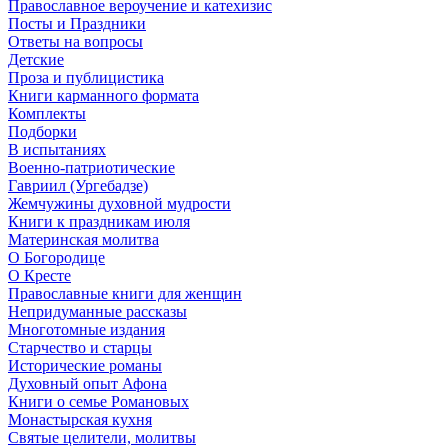
Православное вероучение и катехизис
Посты и Праздники
Ответы на вопросы
Детские
Проза и публицистика
Книги карманного формата
Комплекты
Подборки
В испытаниях
Военно-патриотические
Гавриил (Ургебадзе)
Жемчужины духовной мудрости
Книги к праздникам июля
Материнская молитва
О Богородице
О Кресте
Православные книги для женщин
Непридуманные рассказы
Многотомные издания
Старчество и старцы
Исторические романы
Духовный опыт Афона
Книги о семье Романовых
Монастырская кухня
Святые целители, молитвы