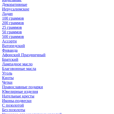
Декоративные
Иерусалимские
Ладан
100 граммов
200 граммов
25 граммов
50 граммов
500 граммов
Ассорти
Ватопедский
Фиваида
Афонский Праздничный
Братский
Лампадное масло
Благовонные масла
Уголь
Киоты
Четки
Православные подарки
Ювелирные изделия
Нательные кресты
Иконы-подвески
С позолотой
Без позолоты