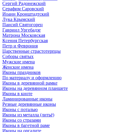
Сергий Радонежский
Серафим Саровский
Иоанн Кронштадтский
Лука Крымский
Паисий Святогорец
Гавриил Ургебадзе
Матрона Московская
Ксения Петербургская
Петр и Феврония
Царственные страстотерпцы
Соборы святых
Мужские имена
Женские имена
Иконы праздников
По материалу и оформлению
Иконы в деревянной рамке
Иконы на деревянном планшете
Иконы в киоте
Ламинированные иконы
Резные деревянные иконы
Иконы с поталью
Иконы из металла (литьё)
Иконы со стразами
Иконы в багетной раме
Иконы на оргалите