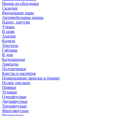
Иконы из обсидиана
Складни
Венчальные пары
Автомобильные иконы
Панно, хоругви
Утварь
В храм
Аналои
Кадила
Текстиль
Гайтаны
В дом
Кадильницы
Лампады
Подсвечники
Кресты и распятия
Поминальные записки и бланки
Полки для икон
Прямые
Угловые
Одноярусные
Двухъярусные
Трехъярусные
Многоярусные
Иконостасы