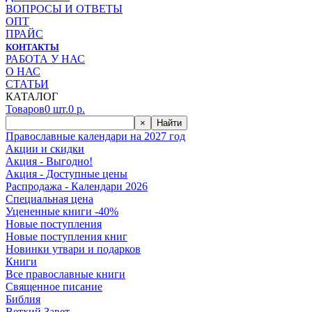
ВОПРОСЫ И ОТВЕТЫ
ОПТ
ПРАЙС
КОНТАКТЫ
РАБОТА У НАС
О НАС
СТАТЬИ
КАТАЛОГ
Товаров
0
шт.
0
р.
×
Найти
Православные календари на 2027 год
Акции и скидки
Акция - Выгодно!
Акция - Доступные цены
Распродажа - Календари 2026
Специальная цена
Уцененные книги -40%
Новые поступления
Новые поступления книг
Новинки утвари и подарков
Книги
Все православные книги
Священное писание
Библия
Ветхий Завет