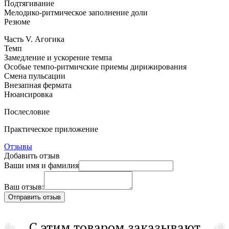
Подтягивание
Мелодико-ритмическое
заполнение доли
Резюме
Часть V. Агогика
Темп
Замедление и ускорение темпа
Особые
темпо-ритмичские
приемы дирижирования
Смена пульсации
Внезапная фермата
Нюансировка
Послесловие
Практическое приложение
Отзывы
Добавить отзыв
Ваши имя и фамилия
Ваш отзыв:
С этим товаром заказывают