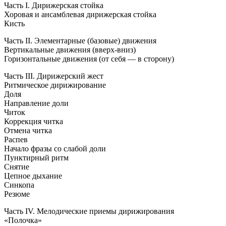
Часть I. Дирижерская стойка
Хоровая и ансамблевая дирижерская стойка
Кисть
Часть II. Элементарные (базовые) движения
Вертикальные движения (
вверх-вниз
)
Горизонтальные движения (от себя — в сторону)
Часть III. Дирижерский жест
Ритмическое дирижирование
Доля
Направление доли
Читок
Коррекция читка
Отмена читка
Распев
Начало фразы со слабой доли
Пунктирный ритм
Снятие
Цепное дыхание
Синкопа
Резюме
Часть IV. Мелодические приемы дирижирования
«Полочка»