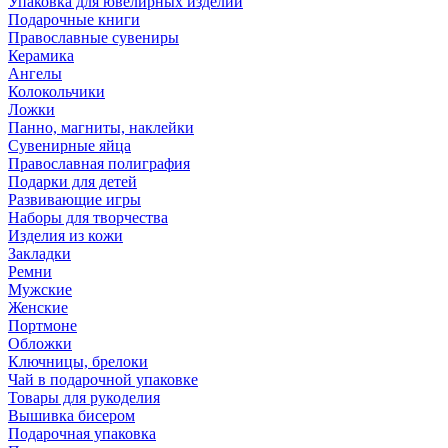
Упаковка для ювелирных изделий
Подарочные книги
Православные сувениры
Керамика
Ангелы
Колокольчики
Ложки
Панно, магниты, наклейки
Сувенирные яйца
Православная полиграфия
Подарки для детей
Развивающие игры
Наборы для творчества
Изделия из кожи
Закладки
Ремни
Мужские
Женские
Портмоне
Обложки
Ключницы, брелоки
Чай в подарочной упаковке
Товары для рукоделия
Вышивка бисером
Подарочная упаковка