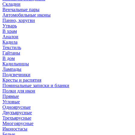
Складни
Венчальные пары
Автомобильные иконы
Панно, хоругви
Утварь
В храм
Аналои
Кадила
Текстиль
Гайтаны
В дом
Кадильницы
Лампады
Подсвечники
Кресты и распятия
Поминальные записки и бланки
Полки для икон
Прямые
Угловые
Одноярусные
Двухъярусные
Трехъярусные
Многоярусные
Иконостасы
Белые