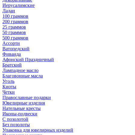
Иерусалимские
Ладан
100 граммов
200 граммов
25 граммов
50 граммов
500 граммов
Ассорти
Ватопедский
Фиваида
Афонский Праздничный
Братский
Лампадное масло
Благовонные масла
Уголь
Киоты
Четки
Православные подарки
Ювелирные изделия
Нательные кресты
Иконы-подвески
С позолотой
Без позолоты
Упаковка для ювелирных изделий