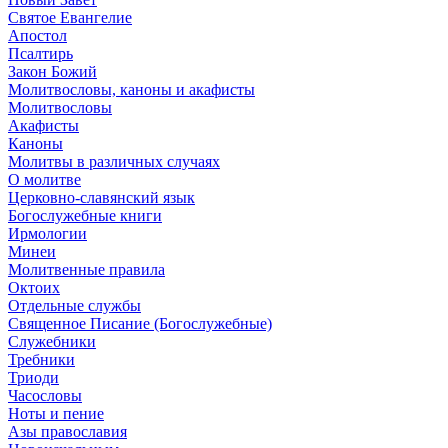
Святое Евангелие
Апостол
Псалтирь
Закон Божий
Молитвословы, каноны и акафисты
Молитвословы
Акафисты
Каноны
Молитвы в различных случаях
О молитве
Церковно-славянский язык
Богослужебные книги
Ирмологии
Минеи
Молитвенные правила
Октоих
Отдельные службы
Священное Писание (Богослужебные)
Служебники
Требники
Триоди
Часословы
Ноты и пение
Азы православия