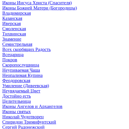
Иконы Иисуса Христа (Спасителя)
Иконы Божией Матери (Богородицы)
Владимирская
Казанская
Иверская
Смоленская
Тихвинская
Знамение
Семистрельная
Всех скорбящих Радость
Всецарица
Покров
Скоропослушница
Неупиваемая Чаша
Неопалимая Купина
Феодоровская
Умиление (Дивеевская)
Неувядаемый Цвет
Достойно есть
Целительница
Иконы Ангелов и Архангелов
Иконы святых
Николай Чудотворец
Спиридон Тримифунтский
Сергий Радонежский