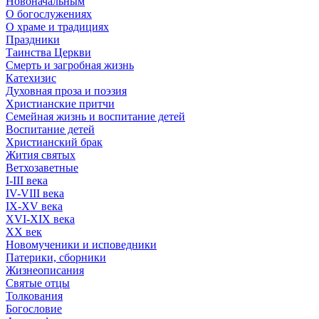
Новоначальным
О богослужениях
О храме и традициях
Праздники
Таинства Церкви
Смерть и загробная жизнь
Катехизис
Духовная проза и поэзия
Христианские притчи
Семейная жизнь и воспитание детей
Воспитание детей
Христианский брак
Жития святых
Ветхозаветные
I-III века
IV-VIII века
IX-XV века
XVI-XIX века
XX век
Новомученики и исповедники
Патерики, сборники
Жизнеописания
Святые отцы
Толкования
Богословие