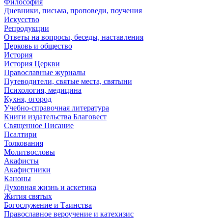
Философия
Дневники, письма, проповеди, поучения
Искусство
Репродукции
Ответы на вопросы, беседы, наставления
Церковь и общество
История
История Церкви
Православные журналы
Путеводители, святые места, святыни
Психология, медицина
Кухня, огород
Учебно-справочная литература
Книги издательства Благовест
Священное Писание
Псалтири
Толкования
Молитвословы
Акафисты
Акафистники
Каноны
Духовная жизнь и аскетика
Жития святых
Богослужение и Таинства
Православное вероучение и катехизис