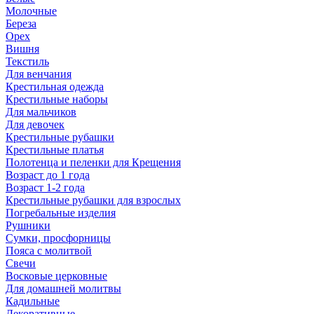
Молочные
Береза
Орех
Вишня
Текстиль
Для венчания
Крестильная одежда
Крестильные наборы
Для мальчиков
Для девочек
Крестильные рубашки
Крестильные платья
Полотенца и пеленки для Крещения
Возраст до 1 года
Возраст 1-2 года
Крестильные рубашки для взрослых
Погребальные изделия
Рушники
Сумки, просфорницы
Пояса с молитвой
Свечи
Восковые церковные
Для домашней молитвы
Кадильные
Декоративные