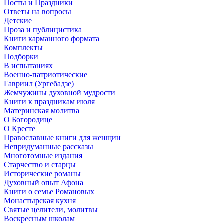
Посты и Праздники
Ответы на вопросы
Детские
Проза и публицистика
Книги карманного формата
Комплекты
Подборки
В испытаниях
Военно-патриотические
Гавриил (Ургебадзе)
Жемчужины духовной мудрости
Книги к праздникам июля
Материнская молитва
О Богородице
О Кресте
Православные книги для женщин
Непридуманные рассказы
Многотомные издания
Старчество и старцы
Исторические романы
Духовный опыт Афона
Книги о семье Романовых
Монастырская кухня
Святые целители, молитвы
Воскресным школам