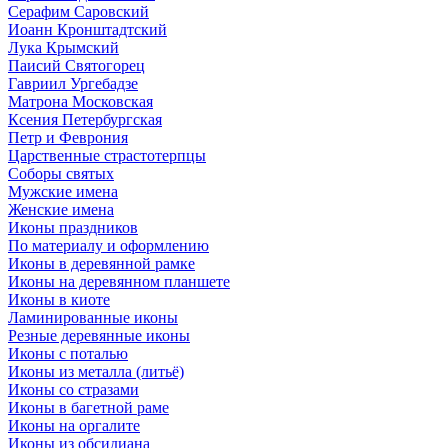
Серафим Саровский
Иоанн Кронштадтский
Лука Крымский
Паисий Святогорец
Гавриил Ургебадзе
Матрона Московская
Ксения Петербургская
Петр и Феврония
Царственные страстотерпцы
Соборы святых
Мужские имена
Женские имена
Иконы праздников
По материалу и оформлению
Иконы в деревянной рамке
Иконы на деревянном планшете
Иконы в киоте
Ламинированные иконы
Резные деревянные иконы
Иконы с поталью
Иконы из металла (литьё)
Иконы со стразами
Иконы в багетной раме
Иконы на оргалите
Иконы из обсидиана