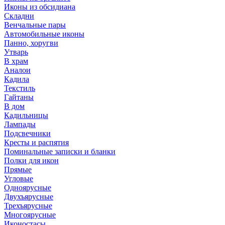
Иконы из обсидиана
Складни
Венчальные пары
Автомобильные иконы
Панно, хоругви
Утварь
В храм
Аналои
Кадила
Текстиль
Гайтаны
В дом
Кадильницы
Лампады
Подсвечники
Кресты и распятия
Поминальные записки и бланки
Полки для икон
Прямые
Угловые
Одноярусные
Двухъярусные
Трехъярусные
Многоярусные
Иконостасы