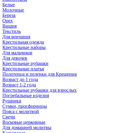
Белые
Молочные
Береза
Орех
Вишня
Текстиль
Для венчания
Крестильная одежда
Крестильные наборы
Для мальчиков
Для девочек
Крестильные рубашки
Крестильные платья
Полотенца и пеленки для Крещения
Возраст до 1 года
Возраст 1-2 года
Крестильные рубашки для взрослых
Погребальные изделия
Рушники
Сумки, просфорницы
Пояса с молитвой
Свечи
Восковые церковные
Для домашней молитвы
Кадильные