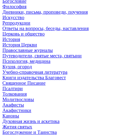
Богословие
Философия
Дневники, письма, проповеди, поучения
Искусство
Репродукции
Ответы на вопросы, беседы, наставления
Церковь и общество
История
История Церкви
Православные журналы
Путеводители, святые места, святыни
Психология, медицина
Кухня, огород
Учебно-справочная литература
Книги издательства Благовест
Священное Писание
Псалтири
Толкования
Молитвословы
Акафисты
Акафистники
Каноны
Духовная жизнь и аскетика
Жития святых
Богослужение и Таинства