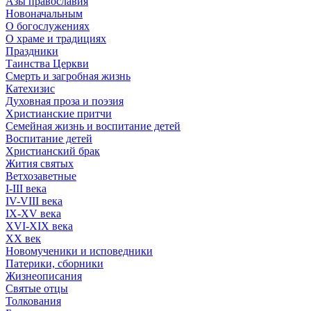
Азы православия
Новоначальным
О богослужениях
О храме и традициях
Праздники
Таинства Церкви
Смерть и загробная жизнь
Катехизис
Духовная проза и поэзия
Христианские притчи
Семейная жизнь и воспитание детей
Воспитание детей
Христианский брак
Жития святых
Ветхозаветные
I-III века
IV-VIII века
IX-XV века
XVI-XIX века
XX век
Новомученики и исповедники
Патерики, сборники
Жизнеописания
Святые отцы
Толкования