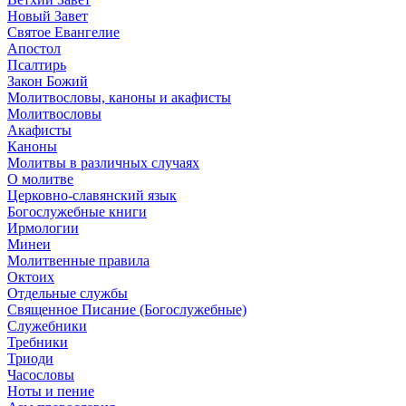
Новый Завет
Святое Евангелие
Апостол
Псалтирь
Закон Божий
Молитвословы, каноны и акафисты
Молитвословы
Акафисты
Каноны
Молитвы в различных случаях
О молитве
Церковно-славянский язык
Богослужебные книги
Ирмологии
Минеи
Молитвенные правила
Октоих
Отдельные службы
Священное Писание (Богослужебные)
Служебники
Требники
Триоди
Часословы
Ноты и пение