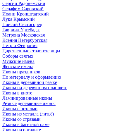
Сергий Радонежский
Серафим Саровский
Иоанн Кронштадтский
Лука Крымский
Паисий Святогорец
Гавриил Ургебадзе
Матрона Московская
Ксения Петербургская
Петр и Феврония
Царственные страстотерпцы
Соборы святых
Мужские имена
Женские имена
Иконы праздников
По материалу и оформлению
Иконы в деревянной рамке
Иконы на деревянном планшете
Иконы в киоте
Ламинированные иконы
Резные деревянные иконы
Иконы с поталью
Иконы из металла (литьё)
Иконы со стразами
Иконы в багетной раме
Иконы на оргалите