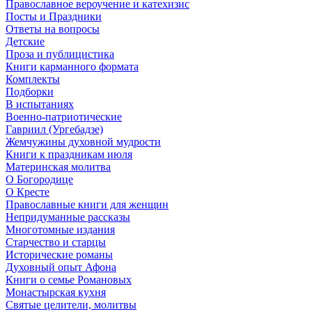
Православное вероучение и катехизис
Посты и Праздники
Ответы на вопросы
Детские
Проза и публицистика
Книги карманного формата
Комплекты
Подборки
В испытаниях
Военно-патриотические
Гавриил (Ургебадзе)
Жемчужины духовной мудрости
Книги к праздникам июля
Материнская молитва
О Богородице
О Кресте
Православные книги для женщин
Непридуманные рассказы
Многотомные издания
Старчество и старцы
Исторические романы
Духовный опыт Афона
Книги о семье Романовых
Монастырская кухня
Святые целители, молитвы