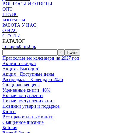
ВОПРОСЫ И ОТВЕТЫ
ОПТ
ПРАЙС
КОНТАКТЫ
РАБОТА У НАС
О НАС
СТАТЬИ
КАТАЛОГ
Товаров
0
шт.
0
р.
×
Найти
Православные календари на 2027 год
Акции и скидки
Акция - Выгодно!
Акция - Доступные цены
Распродажа - Календари 2026
Специальная цена
Уцененные книги -40%
Новые поступления
Новые поступления книг
Новинки утвари и подарков
Книги
Все православные книги
Священное писание
Библия
Ветхий Завет