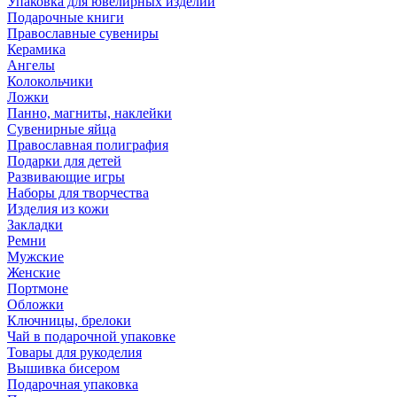
Упаковка для ювелирных изделий
Подарочные книги
Православные сувениры
Керамика
Ангелы
Колокольчики
Ложки
Панно, магниты, наклейки
Сувенирные яйца
Православная полиграфия
Подарки для детей
Развивающие игры
Наборы для творчества
Изделия из кожи
Закладки
Ремни
Мужские
Женские
Портмоне
Обложки
Ключницы, брелоки
Чай в подарочной упаковке
Товары для рукоделия
Вышивка бисером
Подарочная упаковка