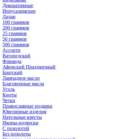
Декоративные
Иерусалимские
Ладан
100 граммов
200 граммов
25 граммов
50 граммов
500 граммов
Ассорти
Ватопедский
Фиваида
Афонский Праздничный
Братский
Лампадное масло
Благовонные масла
Уголь
Киоты
Четки
Православные подарки
Ювелирные изделия
Нательные кресты
Иконы-подвески
С позолотой
Без позолоты