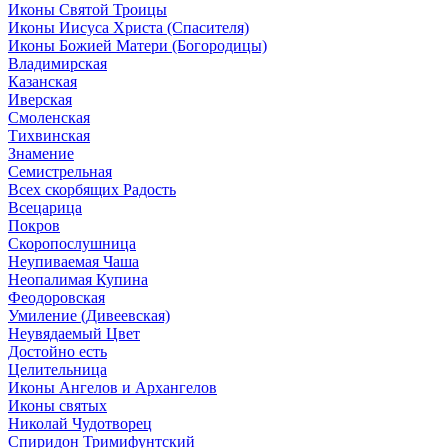
Иконы Святой Троицы
Иконы Иисуса Христа (Спасителя)
Иконы Божией Матери (Богородицы)
Владимирская
Казанская
Иверская
Смоленская
Тихвинская
Знамение
Семистрельная
Всех скорбящих Радость
Всецарица
Покров
Скоропослушница
Неупиваемая Чаша
Неопалимая Купина
Феодоровская
Умиление (Дивеевская)
Неувядаемый Цвет
Достойно есть
Целительница
Иконы Ангелов и Архангелов
Иконы святых
Николай Чудотворец
Спиридон Тримифунтский