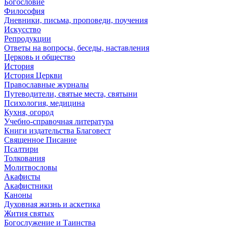
Богословие
Философия
Дневники, письма, проповеди, поучения
Искусство
Репродукции
Ответы на вопросы, беседы, наставления
Церковь и общество
История
История Церкви
Православные журналы
Путеводители, святые места, святыни
Психология, медицина
Кухня, огород
Учебно-справочная литература
Книги издательства Благовест
Священное Писание
Псалтири
Толкования
Молитвословы
Акафисты
Акафистники
Каноны
Духовная жизнь и аскетика
Жития святых
Богослужение и Таинства