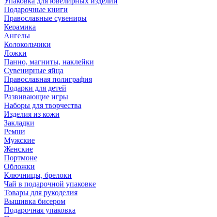
Упаковка для ювелирных изделий
Подарочные книги
Православные сувениры
Керамика
Ангелы
Колокольчики
Ложки
Панно, магниты, наклейки
Сувенирные яйца
Православная полиграфия
Подарки для детей
Развивающие игры
Наборы для творчества
Изделия из кожи
Закладки
Ремни
Мужские
Женские
Портмоне
Обложки
Ключницы, брелоки
Чай в подарочной упаковке
Товары для рукоделия
Вышивка бисером
Подарочная упаковка