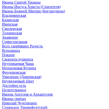
Иконы Святой Троицы
Иконы Иисуса Христа (Спасителя)
Иконы Божией Матери (Богородицы)
Владимирская
Казанская
Иверская
Смоленская
Тихвинская
Знамение
Семистрельная
Всех скорбящих Радость
Всецарица
Покров
Скоропослушница
Неупиваемая Чаша
Неопалимая Купина
Феодоровская
Умиление (Дивеевская)
Неувядаемый Цвет
Достойно есть
Целительница
Иконы Ангелов и Архангелов
Иконы святых
Николай Чудотворец
Спиридон Тримифунтский