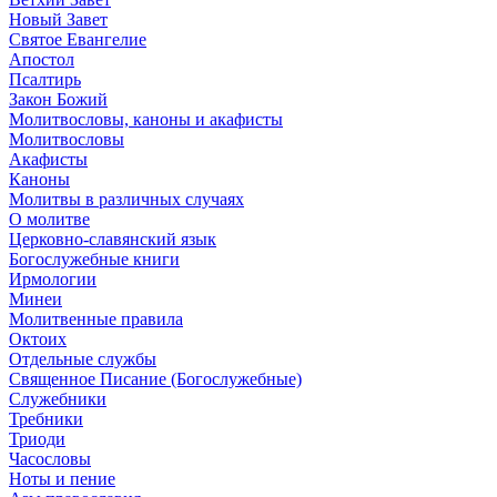
Новый Завет
Святое Евангелие
Апостол
Псалтирь
Закон Божий
Молитвословы, каноны и акафисты
Молитвословы
Акафисты
Каноны
Молитвы в различных случаях
О молитве
Церковно-славянский язык
Богослужебные книги
Ирмологии
Минеи
Молитвенные правила
Октоих
Отдельные службы
Священное Писание (Богослужебные)
Служебники
Требники
Триоди
Часословы
Ноты и пение