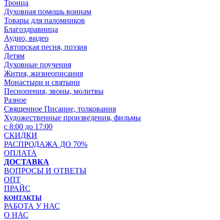
Троица
Духовная помощь воинам
Товары для паломников
Благоздравница
Аудио, видео
Авторская песня, поэзия
Детям
Духовные поучения
Жития, жизнеописания
Монастыри и святыни
Песнопения, звоны, молитвы
Разное
Священное Писание, толкования
Художественные произведения, фильмы
с 8:00 до 17:00
СКИДКИ
РАСПРОДАЖА ДО 70%
ОПЛАТА
ДОСТАВКА
ВОПРОСЫ И ОТВЕТЫ
ОПТ
ПРАЙС
КОНТАКТЫ
РАБОТА У НАС
О НАС