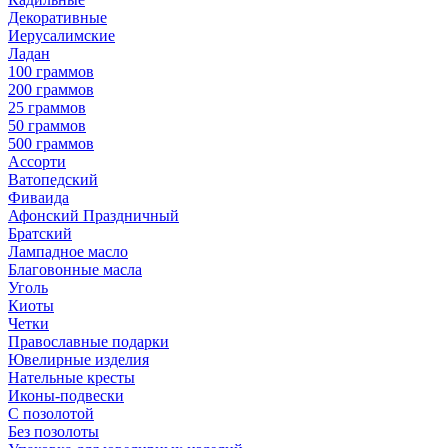
Декоративные
Иерусалимские
Ладан
100 граммов
200 граммов
25 граммов
50 граммов
500 граммов
Ассорти
Ватопедский
Фиваида
Афонский Праздничный
Братский
Лампадное масло
Благовонные масла
Уголь
Киоты
Четки
Православные подарки
Ювелирные изделия
Нательные кресты
Иконы-подвески
С позолотой
Без позолоты