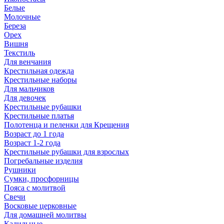
Белые
Молочные
Береза
Орех
Вишня
Текстиль
Для венчания
Крестильная одежда
Крестильные наборы
Для мальчиков
Для девочек
Крестильные рубашки
Крестильные платья
Полотенца и пеленки для Крещения
Возраст до 1 года
Возраст 1-2 года
Крестильные рубашки для взрослых
Погребальные изделия
Рушники
Сумки, просфорницы
Пояса с молитвой
Свечи
Восковые церковные
Для домашней молитвы
Кадильные