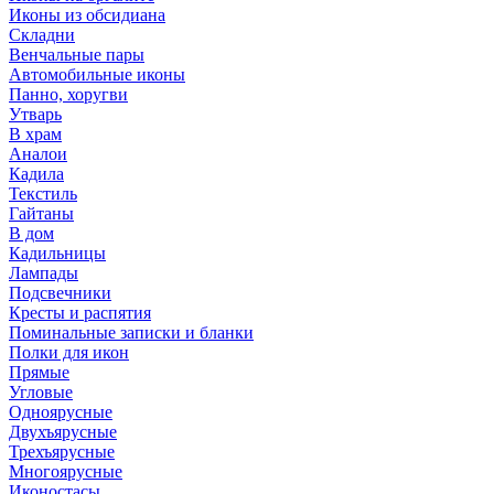
Иконы из обсидиана
Складни
Венчальные пары
Автомобильные иконы
Панно, хоругви
Утварь
В храм
Аналои
Кадила
Текстиль
Гайтаны
В дом
Кадильницы
Лампады
Подсвечники
Кресты и распятия
Поминальные записки и бланки
Полки для икон
Прямые
Угловые
Одноярусные
Двухъярусные
Трехъярусные
Многоярусные
Иконостасы