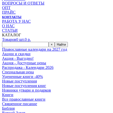
ВОПРОСЫ И ОТВЕТЫ
ОПТ
ПРАЙС
КОНТАКТЫ
РАБОТА У НАС
О НАС
СТАТЬИ
КАТАЛОГ
Товаров
0
шт.
0
р.
×
Найти
Православные календари на 2027 год
Акции и скидки
Акция - Выгодно!
Акция - Доступные цены
Распродажа - Календари 2026
Специальная цена
Уцененные книги -40%
Новые поступления
Новые поступления книг
Новинки утвари и подарков
Книги
Все православные книги
Священное писание
Библия
Ветхий Завет