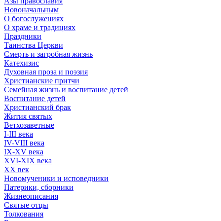
Азы православия
Новоначальным
О богослужениях
О храме и традициях
Праздники
Таинства Церкви
Смерть и загробная жизнь
Катехизис
Духовная проза и поэзия
Христианские притчи
Семейная жизнь и воспитание детей
Воспитание детей
Христианский брак
Жития святых
Ветхозаветные
I-III века
IV-VIII века
IX-XV века
XVI-XIX века
XX век
Новомученики и исповедники
Патерики, сборники
Жизнеописания
Святые отцы
Толкования