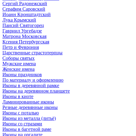
Сергий Радонежский
Серафим Саровский
Иоанн Кронштадтский
Лука Крымский
Паисий Святогорец
Гавриил Ургебадзе
Матрона Московская
Ксения Петербургская
Петр и Феврония
Царственные страстотерпцы
Соборы святых
Мужские имена
Женские имена
Иконы праздников
По материалу и оформлению
Иконы в деревянной рамке
Иконы на деревянном планшете
Иконы в киоте
Ламинированные иконы
Резные деревянные иконы
Иконы с поталью
Иконы из металла (литьё)
Иконы со стразами
Иконы в багетной раме
Иконы на оргалите