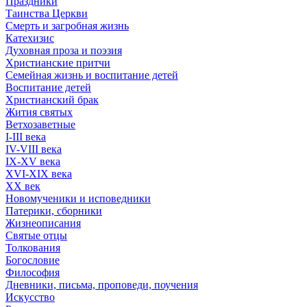
Праздники
Таинства Церкви
Смерть и загробная жизнь
Катехизис
Духовная проза и поэзия
Христианские притчи
Семейная жизнь и воспитание детей
Воспитание детей
Христианский брак
Жития святых
Ветхозаветные
I-III века
IV-VIII века
IX-XV века
XVI-XIX века
XX век
Новомученики и исповедники
Патерики, сборники
Жизнеописания
Святые отцы
Толкования
Богословие
Философия
Дневники, письма, проповеди, поучения
Искусство