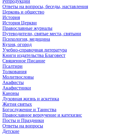
Репродукции
Ответы на вопросы, беседы, наставления
Церковь и общество
История
История Церкви
Православные журналы
Путеводители, святые места, святыни
Психология, медицина
Кухня, огород
Учебно-справочная литература
Книги издательства Благовест
Священное Писание
Псалтири
Толкования
Молитвословы
Акафисты
Акафистники
Каноны
Духовная жизнь и аскетика
Жития святых
Богослужение и Таинства
Православное вероучение и катехизис
Посты и Праздники
Ответы на вопросы
Детские