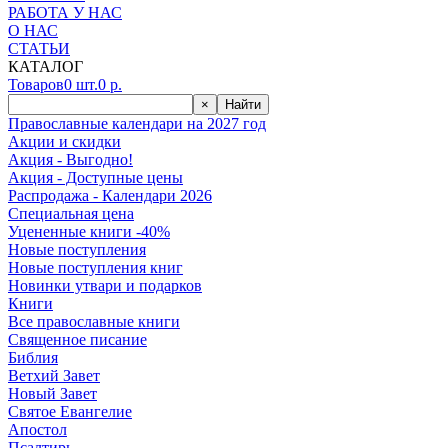
РАБОТА У НАС
О НАС
СТАТЬИ
КАТАЛОГ
Товаров
0
шт.
0
р.
×
Найти
Православные календари на 2027 год
Акции и скидки
Акция - Выгодно!
Акция - Доступные цены
Распродажа - Календари 2026
Специальная цена
Уцененные книги -40%
Новые поступления
Новые поступления книг
Новинки утвари и подарков
Книги
Все православные книги
Священное писание
Библия
Ветхий Завет
Новый Завет
Святое Евангелие
Апостол
Псалтирь