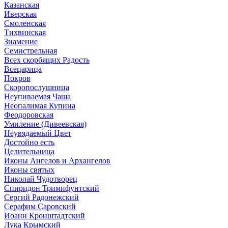
Казанская
Иверская
Смоленская
Тихвинская
Знамение
Семистрельная
Всех скорбящих Радость
Всецарица
Покров
Скоропослушница
Неупиваемая Чаша
Неопалимая Купина
Феодоровская
Умиление (Дивеевская)
Неувядаемый Цвет
Достойно есть
Целительница
Иконы Ангелов и Архангелов
Иконы святых
Николай Чудотворец
Спиридон Тримифунтский
Сергий Радонежский
Серафим Саровский
Иоанн Кронштадтский
Лука Крымский