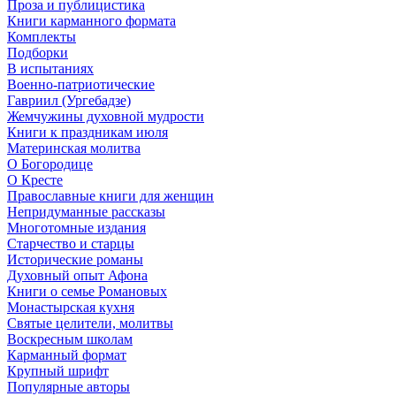
Проза и публицистика
Книги карманного формата
Комплекты
Подборки
В испытаниях
Военно-патриотические
Гавриил (Ургебадзе)
Жемчужины духовной мудрости
Книги к праздникам июля
Материнская молитва
О Богородице
О Кресте
Православные книги для женщин
Непридуманные рассказы
Многотомные издания
Старчество и старцы
Исторические романы
Духовный опыт Афона
Книги о семье Романовых
Монастырская кухня
Святые целители, молитвы
Воскресным школам
Карманный формат
Крупный шрифт
Популярные авторы