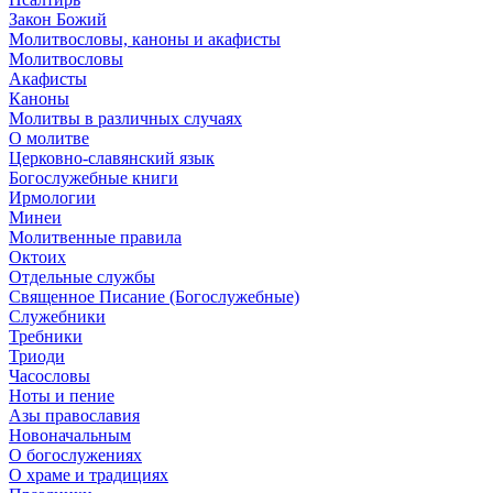
Закон Божий
Молитвословы, каноны и акафисты
Молитвословы
Акафисты
Каноны
Молитвы в различных случаях
О молитве
Церковно-славянский язык
Богослужебные книги
Ирмологии
Минеи
Молитвенные правила
Октоих
Отдельные службы
Священное Писание (Богослужебные)
Служебники
Требники
Триоди
Часословы
Ноты и пение
Азы православия
Новоначальным
О богослужениях
О храме и традициях