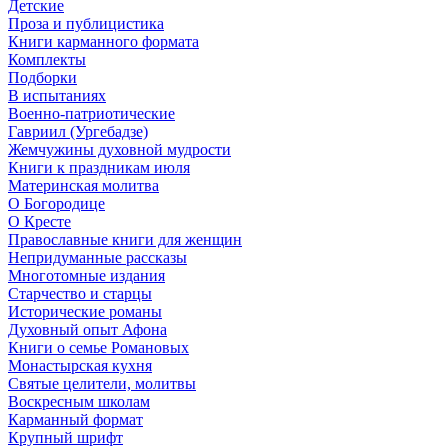
Детские
Проза и публицистика
Книги карманного формата
Комплекты
Подборки
В испытаниях
Военно-патриотические
Гавриил (Ургебадзе)
Жемчужины духовной мудрости
Книги к праздникам июля
Материнская молитва
О Богородице
О Кресте
Православные книги для женщин
Непридуманные рассказы
Многотомные издания
Старчество и старцы
Исторические романы
Духовный опыт Афона
Книги о семье Романовых
Монастырская кухня
Святые целители, молитвы
Воскресным школам
Карманный формат
Крупный шрифт