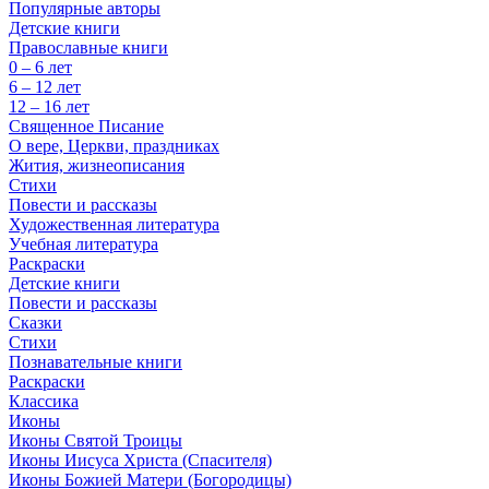
Популярные авторы
Детские книги
Православные книги
0 – 6 лет
6 – 12 лет
12 – 16 лет
Священное Писание
О вере, Церкви, праздниках
Жития, жизнеописания
Стихи
Повести и рассказы
Художественная литература
Учебная литература
Раскраски
Детские книги
Повести и рассказы
Сказки
Стихи
Познавательные книги
Раскраски
Классика
Иконы
Иконы Святой Троицы
Иконы Иисуса Христа (Спасителя)
Иконы Божией Матери (Богородицы)