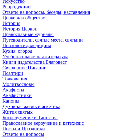
Искусство
Репродукции
Ответы на вопросы, беседы, наставления
Церковь и общество
История
История Церкви
Православные журналы
Путеводители, святые места, святыни
Психология, медицина
Кухня, огород
Учебно-справочная литература
Книги издательства Благовест
Священное Писание
Псалтири
Толкования
Молитвословы
Акафисты
Акафистники
Каноны
Духовная жизнь и аскетика
Жития святых
Богослужение и Таинства
Православное вероучение и катехизис
Посты и Праздники
Ответы на вопросы