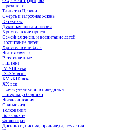
О храме и традициях
Праздники
Таинства Церкви
Смерть и загробная жизнь
Катехизис
Духовная проза и поэзия
Христианские притчи
Семейная жизнь и воспитание детей
Воспитание детей
Христианский брак
Жития святых
Ветхозаветные
I-III века
IV-VIII века
IX-XV века
XVI-XIX века
XX век
Новомученики и исповедники
Патерики, сборники
Жизнеописания
Святые отцы
Толкования
Богословие
Философия
Дневники, письма, проповеди, поучения