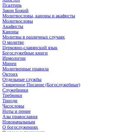
Псалтирь
Закон Божий
Молитвословы, каноны и акафисты
Молитвословы
Акафисты
Каноны
Молитвы в различных случаях
О молитве
Церковно-славянский язык
Богослужебные книги
Ирмологии
Минеи
Молитвенные правила
Октоих
Отдельные службы
Священное Писание (Богослужебные)
Служебники
Требники
Триоди
Часословы
Ноты и пение
Азы православия
Новоначальным
О богослужениях