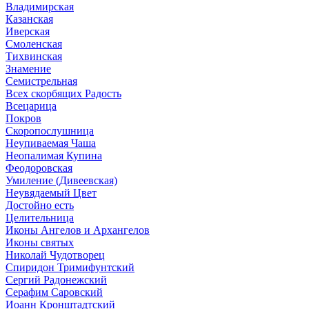
Владимирская
Казанская
Иверская
Смоленская
Тихвинская
Знамение
Семистрельная
Всех скорбящих Радость
Всецарица
Покров
Скоропослушница
Неупиваемая Чаша
Неопалимая Купина
Феодоровская
Умиление (Дивеевская)
Неувядаемый Цвет
Достойно есть
Целительница
Иконы Ангелов и Архангелов
Иконы святых
Николай Чудотворец
Спиридон Тримифунтский
Сергий Радонежский
Серафим Саровский
Иоанн Кронштадтский