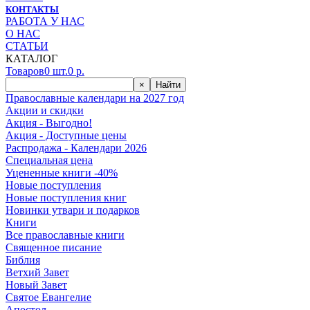
КОНТАКТЫ
РАБОТА У НАС
О НАС
СТАТЬИ
КАТАЛОГ
Товаров
0
шт.
0
р.
×
Найти
Православные календари на 2027 год
Акции и скидки
Акция - Выгодно!
Акция - Доступные цены
Распродажа - Календари 2026
Специальная цена
Уцененные книги -40%
Новые поступления
Новые поступления книг
Новинки утвари и подарков
Книги
Все православные книги
Священное писание
Библия
Ветхий Завет
Новый Завет
Святое Евангелие
Апостол